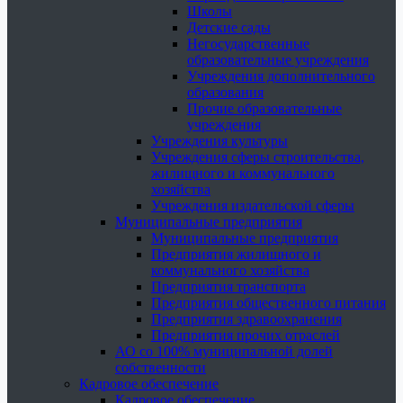
Школы
Детские сады
Негосударственные
образовательные учреждения
Учреждения дополнительного
образования
Прочие образовательные
учреждения
Учреждения культуры
Учреждения сферы строительства,
жилищного и коммунального
хозяйства
Учреждения издательской сферы
Муниципальные предприятия
Муниципальные предприятия
Предприятия жилищного и
коммунального хозяйства
Предприятия транспорта
Предприятия общественного питания
Предприятия здравоохранения
Предприятия прочих отраслей
АО со 100% муниципальной долей
собственности
Кадровое обеспечение
Кадровое обеспечение