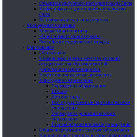
Объекты культурного наследия города Орла
Инфографика о достопримечательностях
Орла
Историко-культурная экспертиза
Молодёжная политика
Молодёжная политика
«Орёл помнит своих героев»
Российские студенческие отряды
Образование
Образование
Независимая оценка качества условий
осуществления образовательной
деятельности организациями
Нормативно-правовые документы
Учреждения образования
Учреждения образования
Школы
Детские сады
Негосударственные образовательные
учреждения
Учреждения дополнительного
образования
Прочие образовательные учреждения
Общая информация о системе образования
Национальные проекты в сфере образования