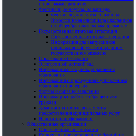
и программы развития
Фестивали, конкурсы, олимпиады
Фестивали, конкурсы, олимпиады
Всероссийская олимпиада школьников
по общеобразовательным предметам
Государственная итоговая аттестация
Государственная итоговая аттестация
Информация для выпускников
прошлых лет об участии в едином
государственном экзамене
Образование без границ
Электронный детский сад
Информация о закупках управления
образования
Информация о проведенных управлением
образования проверках
Формы и образцы заявлений
Информация о работе с обращениями
граждан
Административные регламенты
предоставления муниципальных услуг
Навигатор профилактики
Общественные организации
Общественные организации
Конкурс на предоставление субсидий из