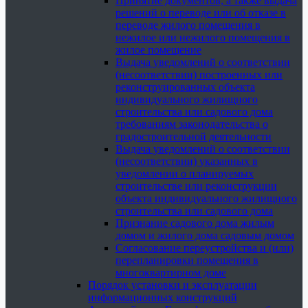
Принятие документов, а также выдача
решений о переводе или об отказе в
переводе жилого помещения в
нежилое или нежилого помещения в
жилое помещение
Выдача уведомлений о соответствии
(несоответствии) построенных или
реконструированных объекта
индивидуального жилищного
строительства или садового дома
требованиям законодательства о
градостроительной деятельности
Выдача уведомлений о соответствии
(несоответствии) указанных в
уведомлении о планируемых
строительстве или реконструкции
объекта индивидуального жилищного
строительства или садового дома
Признание садового дома жилым
домом и жилого дома садовым домом
Согласование переустройства и (или)
перепланировки помещения в
многоквартирном доме
Порядок установки и эксплуатации
информационных конструкций