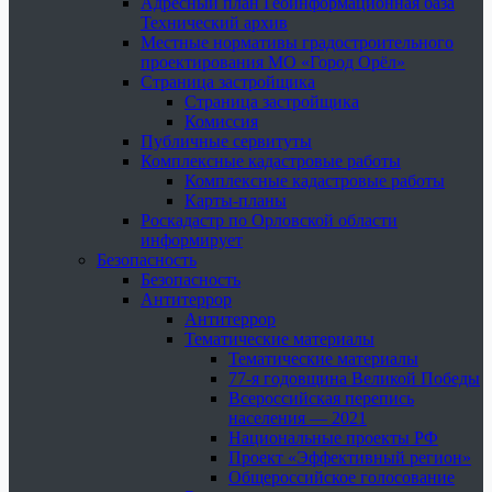
Адресный план Геоинформационная база
Технический архив
Местные нормативы градостроительного
проектирования МО «Город Орёл»
Страница застройщика
Страница застройщика
Комиссия
Публичные сервитуты
Комплексные кадастровые работы
Комплексные кадастровые работы
Карты-планы
Роскадастр по Орловской области
информирует
Безопасность
Безопасность
Антитеррор
Антитеррор
Тематические материалы
Тематические материалы
77-я годовщина Великой Победы
Всероссийская перепись
населения — 2021
Национальные проекты РФ
Проект «Эффективный регион»
Общероссийское голосование