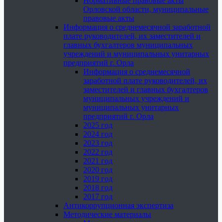
Нормативные правовые акты
Орловской области, муниципальные
правовые акты
Информация о среднемесячной заработной
плате руководителей, их заместителей и
главных бухгалтеров муниципальных
учреждений и муниципальных унитарных
предприятий г. Орла
Информация о среднемесячной
заработной плате руководителей, их
заместителей и главных бухгалтеров
муниципальных учреждений и
муниципальных унитарных
предприятий г. Орла
2025 год
2024 год
2023 год
2022 год
2021 год
2020 год
2019 год
2018 год
2017 год
Антикоррупционная экспертиза
Методические материалы