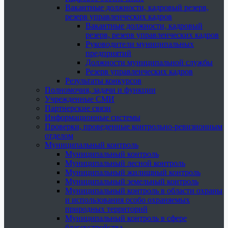
Вакантные должности, кадровый резерв,
резерв управленческих кадров
Вакантные должности, кадровый
резерв, резерв управленческих кадров
Руководители муниципальных
предприятий
Должности муниципальной службы
Резерв управленческих кадров
Результаты конкурсов
Полномочия, задачи и функции
Учрежденные СМИ
Партнерские связи
Информационные системы
Проверки, проведенные контрольно-ревизионным
отделом
Муниципальный контроль
Муниципальный контроль
Муниципальный лесной контроль
Муниципальный жилищный контроль
Муниципальный земельный контроль
Муниципальный контроль в области охраны
и использования особо охраняемых
природных территорий
Муниципальный контроль в сфере
благоустройства