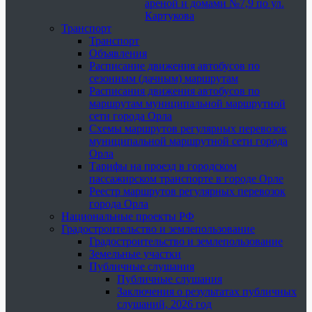
ареной и домами №7,9 по ул.
Картукова
Транспорт
Транспорт
Объявления
Расписание движения автобусов по
сезонным (дачным) маршрутам
Расписания движения автобусов по
маршрутам муниципальной маршрутной
сети города Орла
Схемы маршрутов регулярных перевозок
муниципальной маршрутной сети города
Орла
Тарифы на проезд в городском
пассажирском транспорте в городе Орле
Реестр маршрутов регулярных перевозок
города Орла
Национальные проекты РФ
Градостроительство и землепользование
Градостроительство и землепользование
Земельные участки
Публичные слушания
Публичные слушания
Заключения о результатах публичных
слушаний, 2026 год