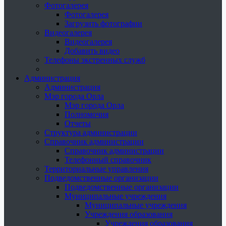
Фотогалерея
Фотогалерея
Загрузить фотографии
Видеогалерея
Видеогалерея
Добавить видео
Телефоны экстренных служб
Администрация
Администрация
Мэр города Орла
Мэр города Орла
Полномочия
Отчеты
Структура администрации
Справочник администрации
Справочник администрации
Телефонный справочник
Территориальные управления
Подведомственные организации
Подведомственные организации
Муниципальные учреждения
Муниципальные учреждения
Учреждения образования
Учреждения образования