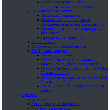
Реестр необорудованных и
запрещенных для купания мест
Прокуратура разъясняет
Прокуратура разъясняет
Орловская природоохранная
межрайонная прокуратура разъясняет
Орловская транспортная прокуратура
разъясняет
Прокуратура информирует
Полезно знать
Профилактика правонарушений
УМВД информирует
УМВД информирует
ОП № 1 (по Железнодорожному
району) УМВД России по г. Орлу
ОП № 2 (по Заводскому району) УМВД
России по г. Орлу
ОП № 3 (по Северному району) УМВД
России по г. Орлу
УМВД России по г. Орлу (Советский
район)
Культура
Культура
Жизнь городских библиотек
Фестивали и конкурсы