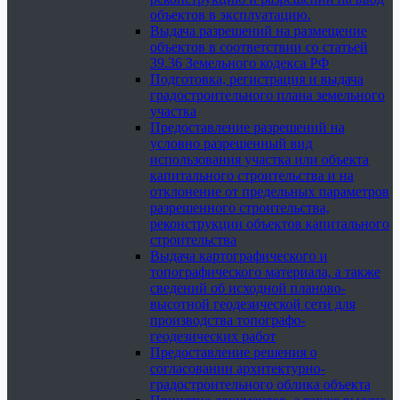
объектов в эксплуатацию.
Выдача разрешений на размещение
объектов в соответствии со статьей
39.36 Земельного кодекса РФ
Подготовка, регистрация и выдача
градостроительного плана земельного
участка
Предоставление разрешений на
условно разрешенный вид
использования участка или объекта
капитального строительства и на
отклонение от предельных параметров
разрешенного строительства,
реконструкции объектов капитального
строительства
Выдача картографического и
топографического материала, а также
сведений об исходной планово-
высотной геодезической сети для
производства топографо-
геодезических работ
Предоставление решения о
согласовании архитектурно-
градостроительного облика объекта