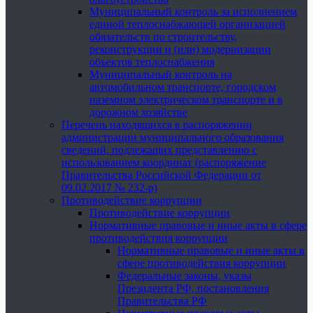
Муниципальный контроль за исполнением
единой теплоснабжающей организацией
обязательств по строительству,
реконструкции и (или) модернизации
объектов теплоснабжения
Муниципальный контроль на
автомобильном транспорте, городском
наземном электрическом транспорте и в
дорожном хозяйстве
Перечень находящихся в распоряжении
администрации муниципального образования
сведений, подлежащих представлению с
использованием координат (распоряжение
Правительства Российской Федерации от
09.02.2017 № 232-р)
Противодействие коррупции
Противодействие коррупции
Нормативные правовые и иные акты в сфере
противодействия коррупции
Нормативные правовые и иные акты в
сфере противодействия коррупции
Федеральные законы, указы
Президента РФ, постановления
Правительства РФ