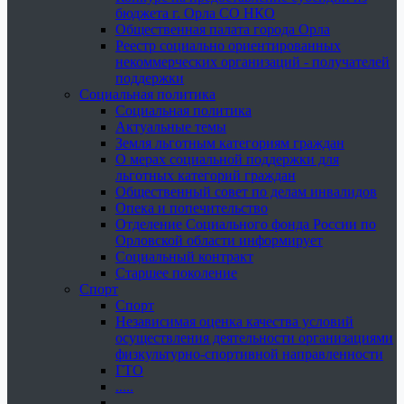
бюджета г. Орла СО НКО
Общественная палата города Орла
Реестр социально ориентированных
некоммерческих организаций - получателей
поддержки
Социальная политика
Социальная политика
Актуальные темы
Земля льготным категориям граждан
О мерах социальной поддержки для
льготных категорий граждан
Общественный совет по делам инвалидов
Опека и попечительство
Отделение Социального фонда России по
Орловской области информирует
Социальный контракт
Старшее поколение
Спорт
Спорт
Независимая оценка качества условий
осуществления деятельности организациями
физкультурно-спортивной направленности
ГТО
.....
......