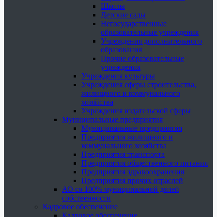
Школы
Детские сады
Негосударственные
образовательные учреждения
Учреждения дополнительного
образования
Прочие образовательные
учреждения
Учреждения культуры
Учреждения сферы строительства,
жилищного и коммунального
хозяйства
Учреждения издательской сферы
Муниципальные предприятия
Муниципальные предприятия
Предприятия жилищного и
коммунального хозяйства
Предприятия транспорта
Предприятия общественного питания
Предприятия здравоохранения
Предприятия прочих отраслей
АО со 100% муниципальной долей
собственности
Кадровое обеспечение
Кадровое обеспечение