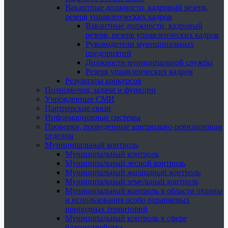
Вакантные должности, кадровый резерв,
резерв управленческих кадров
Вакантные должности, кадровый
резерв, резерв управленческих кадров
Руководители муниципальных
предприятий
Должности муниципальной службы
Резерв управленческих кадров
Результаты конкурсов
Полномочия, задачи и функции
Учрежденные СМИ
Партнерские связи
Информационные системы
Проверки, проведенные контрольно-ревизионным
отделом
Муниципальный контроль
Муниципальный контроль
Муниципальный лесной контроль
Муниципальный жилищный контроль
Муниципальный земельный контроль
Муниципальный контроль в области охраны
и использования особо охраняемых
природных территорий
Муниципальный контроль в сфере
благоустройства