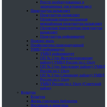
Реестр необорудованных и
запрещенных для купания мест
Прокуратура разъясняет
Прокуратура разъясняет
Орловская природоохранная
межрайонная прокуратура разъясняет
Орловская транспортная прокуратура
разъясняет
Прокуратура информирует
Полезно знать
Профилактика правонарушений
УМВД информирует
УМВД информирует
ОП № 1 (по Железнодорожному
району) УМВД России по г. Орлу
ОП № 2 (по Заводскому району) УМВД
России по г. Орлу
ОП № 3 (по Северному району) УМВД
России по г. Орлу
УМВД России по г. Орлу (Советский
район)
Культура
Культура
Жизнь городских библиотек
Фестивали и конкурсы