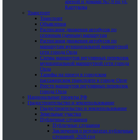
ареной и домами №7,9 по ул.
Картукова
Транспорт
Транспорт
Объявления
Расписание движения автобусов по
сезонным (дачным) маршрутам
Расписания движения автобусов по
маршрутам муниципальной маршрутной
сети города Орла
Схемы маршрутов регулярных перевозок
муниципальной маршрутной сети города
Орла
Тарифы на проезд в городском
пассажирском транспорте в городе Орле
Реестр маршрутов регулярных перевозок
города Орла
Национальные проекты РФ
Градостроительство и землепользование
Градостроительство и землепользование
Земельные участки
Публичные слушания
Публичные слушания
Заключения о результатах публичных
слушаний, 2026 год