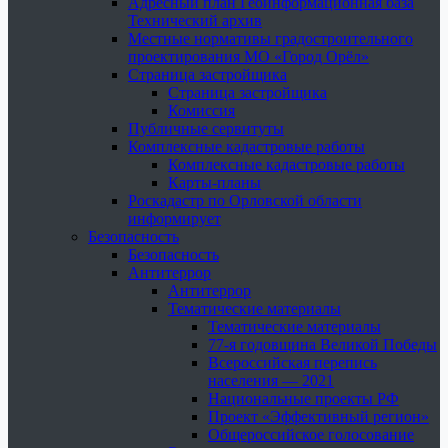
Адресный план Геоинформационная база
Технический архив
Местные нормативы градостроительного
проектирования МО «Город Орёл»
Страница застройщика
Страница застройщика
Комиссия
Публичные сервитуты
Комплексные кадастровые работы
Комплексные кадастровые работы
Карты-планы
Роскадастр по Орловской области
информирует
Безопасность
Безопасность
Антитеррор
Антитеррор
Тематические материалы
Тематические материалы
77-я годовщина Великой Победы
Всероссийская перепись
населения — 2021
Национальные проекты РФ
Проект «Эффективный регион»
Общероссийское голосование