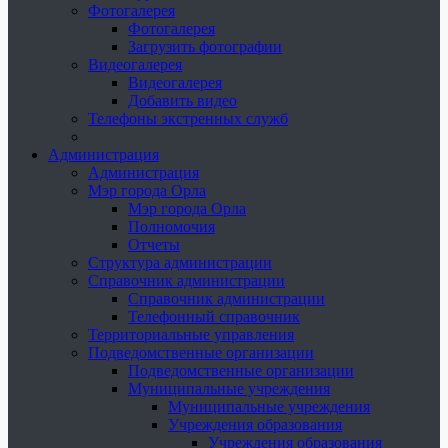
Фотогалерея
Фотогалерея
Загрузить фотографии
Видеогалерея
Видеогалерея
Добавить видео
Телефоны экстренных служб
Администрация
Администрация
Мэр города Орла
Мэр города Орла
Полномочия
Отчеты
Структура администрации
Справочник администрации
Справочник администрации
Телефонный справочник
Территориальные управления
Подведомственные организации
Подведомственные организации
Муниципальные учреждения
Муниципальные учреждения
Учреждения образования
Учреждения образования