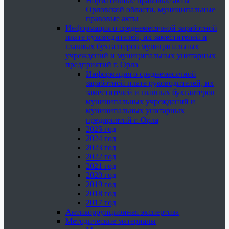
Нормативные правовые акты
Орловской области, муниципальные
правовые акты
Информация о среднемесячной заработной
плате руководителей, их заместителей и
главных бухгалтеров муниципальных
учреждений и муниципальных унитарных
предприятий г. Орла
Информация о среднемесячной
заработной плате руководителей, их
заместителей и главных бухгалтеров
муниципальных учреждений и
муниципальных унитарных
предприятий г. Орла
2025 год
2024 год
2023 год
2022 год
2021 год
2020 год
2019 год
2018 год
2017 год
Антикоррупционная экспертиза
Методические материалы