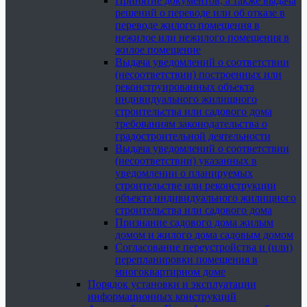
Принятие документов, а также выдача
решений о переводе или об отказе в
переводе жилого помещения в
нежилое или нежилого помещения в
жилое помещение
Выдача уведомлений о соответствии
(несоответствии) построенных или
реконструированных объекта
индивидуального жилищного
строительства или садового дома
требованиям законодательства о
градостроительной деятельности
Выдача уведомлений о соответствии
(несоответствии) указанных в
уведомлении о планируемых
строительстве или реконструкции
объекта индивидуального жилищного
строительства или садового дома
Признание садового дома жилым
домом и жилого дома садовым домом
Согласование переустройства и (или)
перепланировки помещения в
многоквартирном доме
Порядок установки и эксплуатации
информационных конструкций