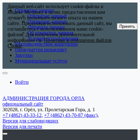
Данный веб-сайт использует cookie-файлы и
Открытые данные
Яндекс Метрику в целях предоставления вам
Открытые данные
лучшего пользовательского опыта на нашем
Открытые данные
сайте. Продолжая использовать данный сайт, вы
Принять
Добавить данные
соглашаетесь с использованием нами cookie-
Об открытых данных
файлов. Для получения дополнительной
Условия использования
информации см.
Политике в отношении файлов
Противодействие коррупции
Cookie
.
Прокуратура разъясняет
Закупки
Муниципальные услуги
Войти
АДМИНИСТРАЦИЯ ГОРОДА ОРЛА
официальный сайт
302028, г. Орёл, ул. Пролетарская Гора, д. 1
+7 (4862) 43-33-12
,
+7 (4862) 43-70-87 (факс)
,
Версия для слабовидящих
Версия для печати