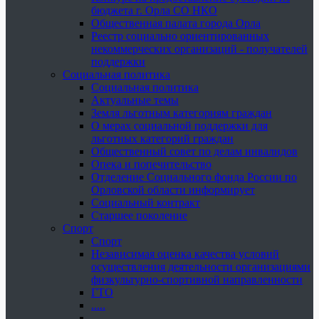
бюджета г. Орла СО НКО
Общественная палата города Орла
Реестр социально ориентированных
некоммерческих организаций - получателей
поддержки
Социальная политика
Социальная политика
Актуальные темы
Земля льготным категориям граждан
О мерах социальной поддержки для
льготных категорий граждан
Общественный совет по делам инвалидов
Опека и попечительство
Отделение Социального фонда России по
Орловской области информирует
Социальный контракт
Старшее поколение
Спорт
Спорт
Независимая оценка качества условий
осуществления деятельности организациями
физкультурно-спортивной направленности
ГТО
.....
......