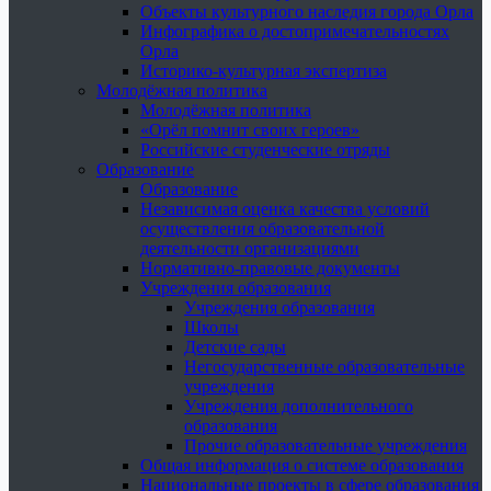
Объекты культурного наследия города Орла
Инфографика о достопримечательностях
Орла
Историко-культурная экспертиза
Молодёжная политика
Молодёжная политика
«Орёл помнит своих героев»
Российские студенческие отряды
Образование
Образование
Независимая оценка качества условий
осуществления образовательной
деятельности организациями
Нормативно-правовые документы
Учреждения образования
Учреждения образования
Школы
Детские сады
Негосударственные образовательные
учреждения
Учреждения дополнительного
образования
Прочие образовательные учреждения
Общая информация о системе образования
Национальные проекты в сфере образования