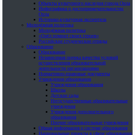
Объекты культурного наследия города Орла
Инфографика о достопримечательностях
Орла
Историко-культурная экспертиза
Молодёжная политика
Молодёжная политика
«Орёл помнит своих героев»
Российские студенческие отряды
Образование
Образование
Независимая оценка качества условий
осуществления образовательной
деятельности организациями
Нормативно-правовые документы
Учреждения образования
Учреждения образования
Школы
Детские сады
Негосударственные образовательные
учреждения
Учреждения дополнительного
образования
Прочие образовательные учреждения
Общая информация о системе образования
Национальные проекты в сфере образования