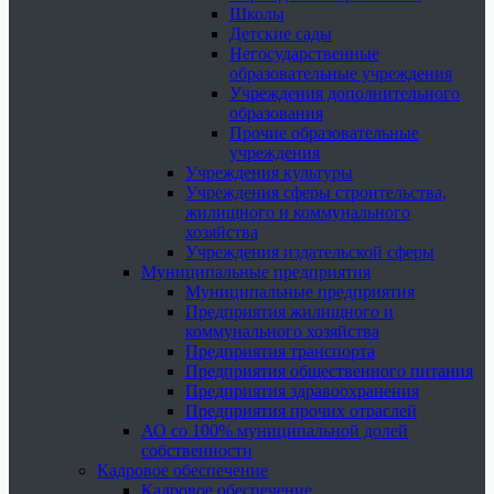
Школы
Детские сады
Негосударственные
образовательные учреждения
Учреждения дополнительного
образования
Прочие образовательные
учреждения
Учреждения культуры
Учреждения сферы строительства,
жилищного и коммунального
хозяйства
Учреждения издательской сферы
Муниципальные предприятия
Муниципальные предприятия
Предприятия жилищного и
коммунального хозяйства
Предприятия транспорта
Предприятия общественного питания
Предприятия здравоохранения
Предприятия прочих отраслей
АО со 100% муниципальной долей
собственности
Кадровое обеспечение
Кадровое обеспечение