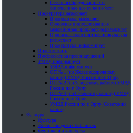
Реестр необорудованных и
запрещенных для купания мест
Прокуратура разъясняет
Прокуратура разъясняет
Орловская природоохранная
межрайонная прокуратура разъясняет
Орловская транспортная прокуратура
разъясняет
Прокуратура информирует
Полезно знать
Профилактика правонарушений
УМВД информирует
УМВД информирует
ОП № 1 (по Железнодорожному
району) УМВД России по г. Орлу
ОП № 2 (по Заводскому району) УМВД
России по г. Орлу
ОП № 3 (по Северному району) УМВД
России по г. Орлу
УМВД России по г. Орлу (Советский
район)
Культура
Культура
Жизнь городских библиотек
Фестивали и конкурсы