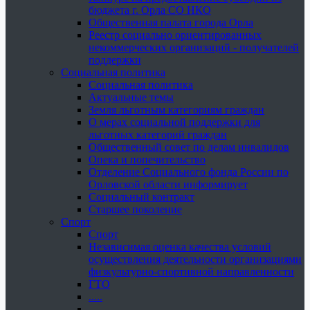
бюджета г. Орла СО НКО
Общественная палата города Орла
Реестр социально ориентированных
некоммерческих организаций - получателей
поддержки
Социальная политика
Социальная политика
Актуальные темы
Земля льготным категориям граждан
О мерах социальной поддержки для
льготных категорий граждан
Общественный совет по делам инвалидов
Опека и попечительство
Отделение Социального фонда России по
Орловской области информирует
Социальный контракт
Старшее поколение
Спорт
Спорт
Независимая оценка качества условий
осуществления деятельности организациями
физкультурно-спортивной направленности
ГТО
.....
......