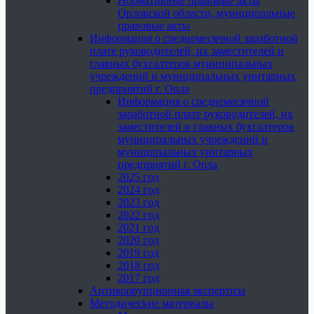
Нормативные правовые акты
Орловской области, муниципальные
правовые акты
Информация о среднемесячной заработной
плате руководителей, их заместителей и
главных бухгалтеров муниципальных
учреждений и муниципальных унитарных
предприятий г. Орла
Информация о среднемесячной
заработной плате руководителей, их
заместителей и главных бухгалтеров
муниципальных учреждений и
муниципальных унитарных
предприятий г. Орла
2025 год
2024 год
2023 год
2022 год
2021 год
2020 год
2019 год
2018 год
2017 год
Антикоррупционная экспертиза
Методические материалы