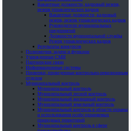
Вакантные должности, кадровый резерв,
резерв управленческих кадров
Вакантные должности, кадровый
резерв, резерв управленческих кадров
Руководители муниципальных
предприятий
Должности муниципальной службы
Резерв управленческих кадров
Результаты конкурсов
Полномочия, задачи и функции
Учрежденные СМИ
Партнерские связи
Информационные системы
Проверки, проведенные контрольно-ревизионным
отделом
Муниципальный контроль
Муниципальный контроль
Муниципальный лесной контроль
Муниципальный жилищный контроль
Муниципальный земельный контроль
Муниципальный контроль в области охраны
и использования особо охраняемых
природных территорий
Муниципальный контроль в сфере
благоустройства