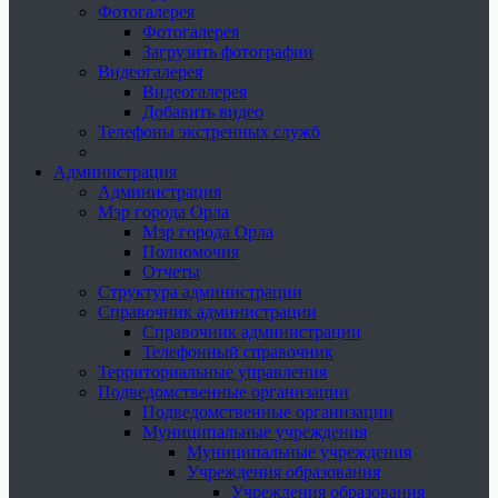
Фотогалерея
Фотогалерея
Загрузить фотографии
Видеогалерея
Видеогалерея
Добавить видео
Телефоны экстренных служб
Администрация
Администрация
Мэр города Орла
Мэр города Орла
Полномочия
Отчеты
Структура администрации
Справочник администрации
Справочник администрации
Телефонный справочник
Территориальные управления
Подведомственные организации
Подведомственные организации
Муниципальные учреждения
Муниципальные учреждения
Учреждения образования
Учреждения образования