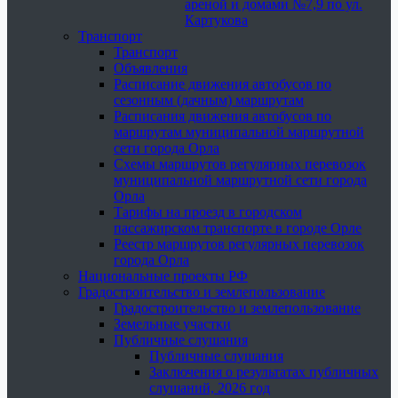
ареной и домами №7,9 по ул.
Картукова
Транспорт
Транспорт
Объявления
Расписание движения автобусов по
сезонным (дачным) маршрутам
Расписания движения автобусов по
маршрутам муниципальной маршрутной
сети города Орла
Схемы маршрутов регулярных перевозок
муниципальной маршрутной сети города
Орла
Тарифы на проезд в городском
пассажирском транспорте в городе Орле
Реестр маршрутов регулярных перевозок
города Орла
Национальные проекты РФ
Градостроительство и землепользование
Градостроительство и землепользование
Земельные участки
Публичные слушания
Публичные слушания
Заключения о результатах публичных
слушаний, 2026 год