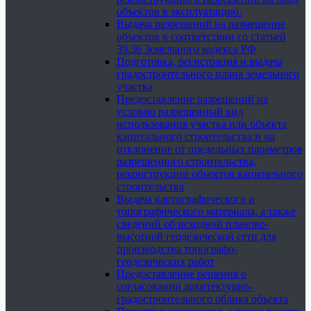
объектов в эксплуатацию.
Выдача разрешений на размещение
объектов в соответствии со статьей
39.36 Земельного кодекса РФ
Подготовка, регистрация и выдача
градостроительного плана земельного
участка
Предоставление разрешений на
условно разрешенный вид
использования участка или объекта
капитального строительства и на
отклонение от предельных параметров
разрешенного строительства,
реконструкции объектов капитального
строительства
Выдача картографического и
топографического материала, а также
сведений об исходной планово-
высотной геодезической сети для
производства топографо-
геодезических работ
Предоставление решения о
согласовании архитектурно-
градостроительного облика объекта