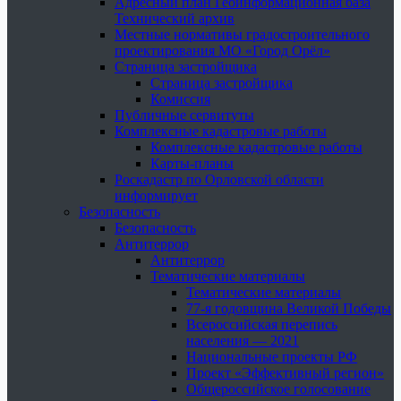
Адресный план Геоинформационная база
Технический архив
Местные нормативы градостроительного
проектирования МО «Город Орёл»
Страница застройщика
Страница застройщика
Комиссия
Публичные сервитуты
Комплексные кадастровые работы
Комплексные кадастровые работы
Карты-планы
Роскадастр по Орловской области
информирует
Безопасность
Безопасность
Антитеррор
Антитеррор
Тематические материалы
Тематические материалы
77-я годовщина Великой Победы
Всероссийская перепись
населения — 2021
Национальные проекты РФ
Проект «Эффективный регион»
Общероссийское голосование