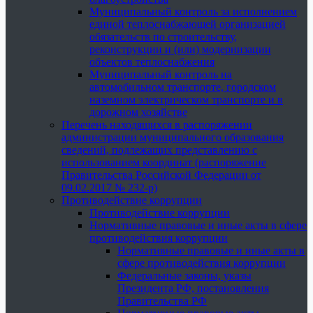
Муниципальный контроль за исполнением
единой теплоснабжающей организацией
обязательств по строительству,
реконструкции и (или) модернизации
объектов теплоснабжения
Муниципальный контроль на
автомобильном транспорте, городском
наземном электрическом транспорте и в
дорожном хозяйстве
Перечень находящихся в распоряжении
администрации муниципального образования
сведений, подлежащих представлению с
использованием координат (распоряжение
Правительства Российской Федерации от
09.02.2017 № 232-р)
Противодействие коррупции
Противодействие коррупции
Нормативные правовые и иные акты в сфере
противодействия коррупции
Нормативные правовые и иные акты в
сфере противодействия коррупции
Федеральные законы, указы
Президента РФ, постановления
Правительства РФ