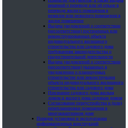
Принятие документов, а также выдача
решений о переводе или об отказе в
переводе жилого помещения в
нежилое или нежилого помещения в
жилое помещение
Выдача уведомлений о соответствии
(несоответствии) построенных или
реконструированных объекта
индивидуального жилищного
строительства или садового дома
требованиям законодательства о
градостроительной деятельности
Выдача уведомлений о соответствии
(несоответствии) указанных в
уведомлении о планируемых
строительстве или реконструкции
объекта индивидуального жилищного
строительства или садового дома
Признание садового дома жилым
домом и жилого дома садовым домом
Согласование переустройства и (или)
перепланировки помещения в
многоквартирном доме
Порядок установки и эксплуатации
информационных конструкций