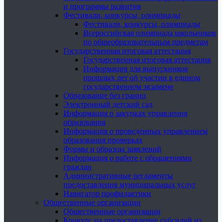
и программы развития
Фестивали, конкурсы, олимпиады
Фестивали, конкурсы, олимпиады
Всероссийская олимпиада школьников
по общеобразовательным предметам
Государственная итоговая аттестация
Государственная итоговая аттестация
Информация для выпускников
прошлых лет об участии в едином
государственном экзамене
Образование без границ
Электронный детский сад
Информация о закупках управления
образования
Информация о проведенных управлением
образования проверках
Формы и образцы заявлений
Информация о работе с обращениями
граждан
Административные регламенты
предоставления муниципальных услуг
Навигатор профилактики
Общественные организации
Общественные организации
Конкурс на предоставление субсидий из