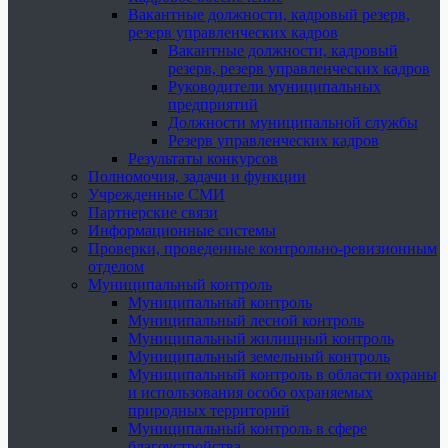
Вакантные должности, кадровый резерв,
резерв управленческих кадров
Вакантные должности, кадровый
резерв, резерв управленческих кадров
Руководители муниципальных
предприятий
Должности муниципальной службы
Резерв управленческих кадров
Результаты конкурсов
Полномочия, задачи и функции
Учрежденные СМИ
Партнерские связи
Информационные системы
Проверки, проведенные контрольно-ревизионным
отделом
Муниципальный контроль
Муниципальный контроль
Муниципальный лесной контроль
Муниципальный жилищный контроль
Муниципальный земельный контроль
Муниципальный контроль в области охраны
и использования особо охраняемых
природных территорий
Муниципальный контроль в сфере
благоустройства