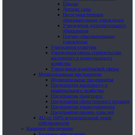
Школы
Детские сады
Негосударственные
образовательные учреждения
Учреждения дополнительного
образования
Прочие образовательные
учреждения
Учреждения культуры
Учреждения сферы строительства,
жилищного и коммунального
хозяйства
Учреждения издательской сферы
Муниципальные предприятия
Муниципальные предприятия
Предприятия жилищного и
коммунального хозяйства
Предприятия транспорта
Предприятия общественного питания
Предприятия здравоохранения
Предприятия прочих отраслей
АО со 100% муниципальной долей
собственности
Кадровое обеспечение
Кадровое обеспечение