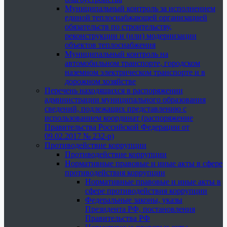
Муниципальный контроль за исполнением
единой теплоснабжающей организацией
обязательств по строительству,
реконструкции и (или) модернизации
объектов теплоснабжения
Муниципальный контроль на
автомобильном транспорте, городском
наземном электрическом транспорте и в
дорожном хозяйстве
Перечень находящихся в распоряжении
администрации муниципального образования
сведений, подлежащих представлению с
использованием координат (распоряжение
Правительства Российской Федерации от
09.02.2017 № 232-р)
Противодействие коррупции
Противодействие коррупции
Нормативные правовые и иные акты в сфере
противодействия коррупции
Нормативные правовые и иные акты в
сфере противодействия коррупции
Федеральные законы, указы
Президента РФ, постановления
Правительства РФ