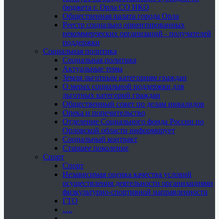
бюджета г. Орла СО НКО
Общественная палата города Орла
Реестр социально ориентированных
некоммерческих организаций - получателей
поддержки
Социальная политика
Социальная политика
Актуальные темы
Земля льготным категориям граждан
О мерах социальной поддержки для
льготных категорий граждан
Общественный совет по делам инвалидов
Опека и попечительство
Отделение Социального фонда России по
Орловской области информирует
Социальный контракт
Старшее поколение
Спорт
Спорт
Независимая оценка качества условий
осуществления деятельности организациями
физкультурно-спортивной направленности
ГТО
.....
......