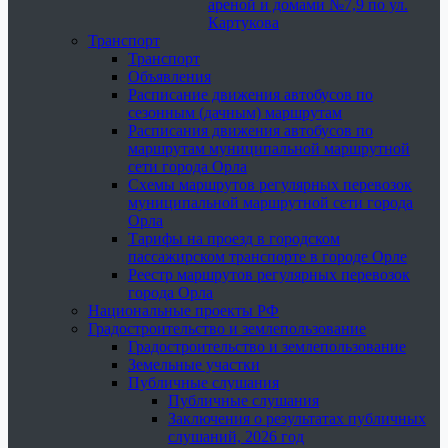
ареной и домами №7,9 по ул.
Картукова
Транспорт
Транспорт
Объявления
Расписание движения автобусов по
сезонным (дачным) маршрутам
Расписания движения автобусов по
маршрутам муниципальной маршрутной
сети города Орла
Схемы маршрутов регулярных перевозок
муниципальной маршрутной сети города
Орла
Тарифы на проезд в городском
пассажирском транспорте в городе Орле
Реестр маршрутов регулярных перевозок
города Орла
Национальные проекты РФ
Градостроительство и землепользование
Градостроительство и землепользование
Земельные участки
Публичные слушания
Публичные слушания
Заключения о результатах публичных
слушаний, 2026 год