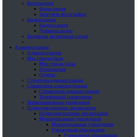
Фотогалерея
Фотогалерея
Загрузить фотографии
Видеогалерея
Видеогалерея
Добавить видео
Телефоны экстренных служб
Администрация
Администрация
Мэр города Орла
Мэр города Орла
Полномочия
Отчеты
Структура администрации
Справочник администрации
Справочник администрации
Телефонный справочник
Территориальные управления
Подведомственные организации
Подведомственные организации
Муниципальные учреждения
Муниципальные учреждения
Учреждения образования
Учреждения образования