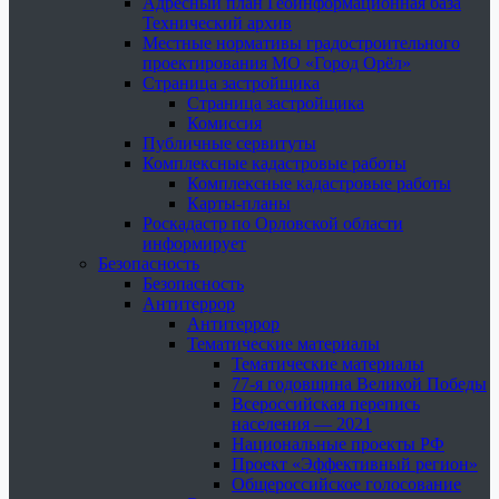
Адресный план Геоинформационная база
Технический архив
Местные нормативы градостроительного
проектирования МО «Город Орёл»
Страница застройщика
Страница застройщика
Комиссия
Публичные сервитуты
Комплексные кадастровые работы
Комплексные кадастровые работы
Карты-планы
Роскадастр по Орловской области
информирует
Безопасность
Безопасность
Антитеррор
Антитеррор
Тематические материалы
Тематические материалы
77-я годовщина Великой Победы
Всероссийская перепись
населения — 2021
Национальные проекты РФ
Проект «Эффективный регион»
Общероссийское голосование