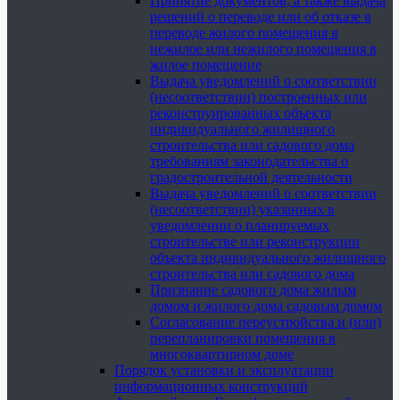
Принятие документов, а также выдача
решений о переводе или об отказе в
переводе жилого помещения в
нежилое или нежилого помещения в
жилое помещение
Выдача уведомлений о соответствии
(несоответствии) построенных или
реконструированных объекта
индивидуального жилищного
строительства или садового дома
требованиям законодательства о
градостроительной деятельности
Выдача уведомлений о соответствии
(несоответствии) указанных в
уведомлении о планируемых
строительстве или реконструкции
объекта индивидуального жилищного
строительства или садового дома
Признание садового дома жилым
домом и жилого дома садовым домом
Согласование переустройства и (или)
перепланировки помещения в
многоквартирном доме
Порядок установки и эксплуатации
информационных конструкций