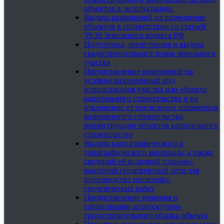
объектов в эксплуатацию.
Выдача разрешений на размещение
объектов в соответствии со статьей
39.36 Земельного кодекса РФ
Подготовка, регистрация и выдача
градостроительного плана земельного
участка
Предоставление разрешений на
условно разрешенный вид
использования участка или объекта
капитального строительства и на
отклонение от предельных параметров
разрешенного строительства,
реконструкции объектов капитального
строительства
Выдача картографического и
топографического материала, а также
сведений об исходной планово-
высотной геодезической сети для
производства топографо-
геодезических работ
Предоставление решения о
согласовании архитектурно-
градостроительного облика объекта