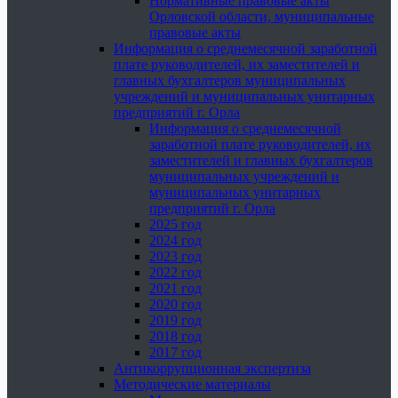
Нормативные правовые акты
Орловской области, муниципальные
правовые акты
Информация о среднемесячной заработной
плате руководителей, их заместителей и
главных бухгалтеров муниципальных
учреждений и муниципальных унитарных
предприятий г. Орла
Информация о среднемесячной
заработной плате руководителей, их
заместителей и главных бухгалтеров
муниципальных учреждений и
муниципальных унитарных
предприятий г. Орла
2025 год
2024 год
2023 год
2022 год
2021 год
2020 год
2019 год
2018 год
2017 год
Антикоррупционная экспертиза
Методические материалы