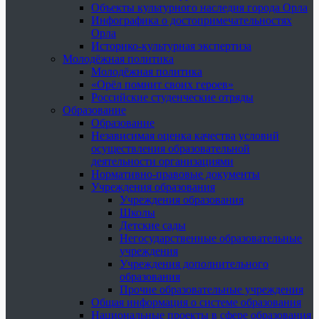
Объекты культурного наследия города Орла
Инфографика о достопримечательностях
Орла
Историко-культурная экспертиза
Молодёжная политика
Молодёжная политика
«Орёл помнит своих героев»
Российские студенческие отряды
Образование
Образование
Независимая оценка качества условий
осуществления образовательной
деятельности организациями
Нормативно-правовые документы
Учреждения образования
Учреждения образования
Школы
Детские сады
Негосударственные образовательные
учреждения
Учреждения дополнительного
образования
Прочие образовательные учреждения
Общая информация о системе образования
Национальные проекты в сфере образования