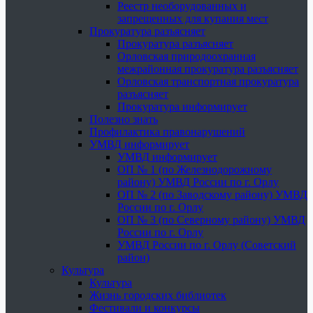
Реестр необорудованных и
запрещенных для купания мест
Прокуратура разъясняет
Прокуратура разъясняет
Орловская природоохранная
межрайонная прокуратура разъясняет
Орловская транспортная прокуратура
разъясняет
Прокуратура информирует
Полезно знать
Профилактика правонарушений
УМВД информирует
УМВД информирует
ОП № 1 (по Железнодорожному
району) УМВД России по г. Орлу
ОП № 2 (по Заводскому району) УМВД
России по г. Орлу
ОП № 3 (по Северному району) УМВД
России по г. Орлу
УМВД России по г. Орлу (Советский
район)
Культура
Культура
Жизнь городских библиотек
Фестивали и конкурсы