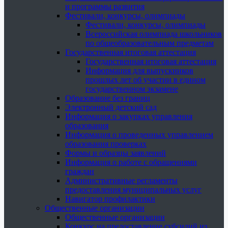
и программы развития
Фестивали, конкурсы, олимпиады
Фестивали, конкурсы, олимпиады
Всероссийская олимпиада школьников
по общеобразовательным предметам
Государственная итоговая аттестация
Государственная итоговая аттестация
Информация для выпускников
прошлых лет об участии в едином
государственном экзамене
Образование без границ
Электронный детский сад
Информация о закупках управления
образования
Информация о проведенных управлением
образования проверках
Формы и образцы заявлений
Информация о работе с обращениями
граждан
Административные регламенты
предоставления муниципальных услуг
Навигатор профилактики
Общественные организации
Общественные организации
Конкурс на предоставление субсидий из