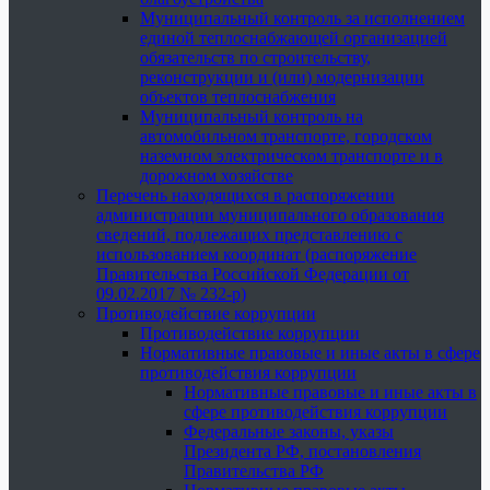
Муниципальный контроль за исполнением
единой теплоснабжающей организацией
обязательств по строительству,
реконструкции и (или) модернизации
объектов теплоснабжения
Муниципальный контроль на
автомобильном транспорте, городском
наземном электрическом транспорте и в
дорожном хозяйстве
Перечень находящихся в распоряжении
администрации муниципального образования
сведений, подлежащих представлению с
использованием координат (распоряжение
Правительства Российской Федерации от
09.02.2017 № 232-р)
Противодействие коррупции
Противодействие коррупции
Нормативные правовые и иные акты в сфере
противодействия коррупции
Нормативные правовые и иные акты в
сфере противодействия коррупции
Федеральные законы, указы
Президента РФ, постановления
Правительства РФ