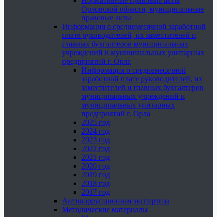
Нормативные правовые акты
Орловской области, муниципальные
правовые акты
Информация о среднемесячной заработной
плате руководителей, их заместителей и
главных бухгалтеров муниципальных
учреждений и муниципальных унитарных
предприятий г. Орла
Информация о среднемесячной
заработной плате руководителей, их
заместителей и главных бухгалтеров
муниципальных учреждений и
муниципальных унитарных
предприятий г. Орла
2025 год
2024 год
2023 год
2022 год
2021 год
2020 год
2019 год
2018 год
2017 год
Антикоррупционная экспертиза
Методические материалы