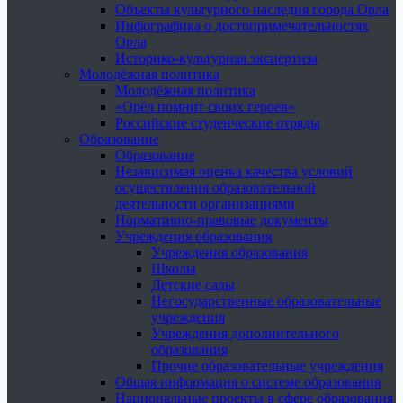
Объекты культурного наследия города Орла
Инфографика о достопримечательностях
Орла
Историко-культурная экспертиза
Молодёжная политика
Молодёжная политика
«Орёл помнит своих героев»
Российские студенческие отряды
Образование
Образование
Независимая оценка качества условий
осуществления образовательной
деятельности организациями
Нормативно-правовые документы
Учреждения образования
Учреждения образования
Школы
Детские сады
Негосударственные образовательные
учреждения
Учреждения дополнительного
образования
Прочие образовательные учреждения
Общая информация о системе образования
Национальные проекты в сфере образования