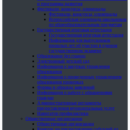
и программы развития
Фестивали, конкурсы, олимпиады
Фестивали, конкурсы, олимпиады
Всероссийская олимпиада школьников
по общеобразовательным предметам
Государственная итоговая аттестация
Государственная итоговая аттестация
Информация для выпускников
прошлых лет об участии в едином
государственном экзамене
Образование без границ
Электронный детский сад
Информация о закупках управления
образования
Информация о проведенных управлением
образования проверках
Формы и образцы заявлений
Информация о работе с обращениями
граждан
Административные регламенты
предоставления муниципальных услуг
Навигатор профилактики
Общественные организации
Общественные организации
Конкурс на предоставление субсидий из