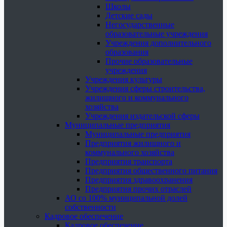
Школы
Детские сады
Негосударственные
образовательные учреждения
Учреждения дополнительного
образования
Прочие образовательные
учреждения
Учреждения культуры
Учреждения сферы строительства,
жилищного и коммунального
хозяйства
Учреждения издательской сферы
Муниципальные предприятия
Муниципальные предприятия
Предприятия жилищного и
коммунального хозяйства
Предприятия транспорта
Предприятия общественного питания
Предприятия здравоохранения
Предприятия прочих отраслей
АО со 100% муниципальной долей
собственности
Кадровое обеспечение
Кадровое обеспечение