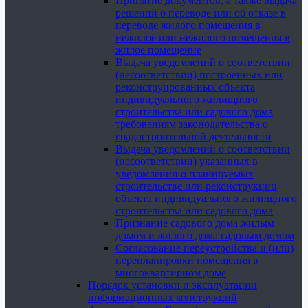
Принятие документов, а также выдача
решений о переводе или об отказе в
переводе жилого помещения в
нежилое или нежилого помещения в
жилое помещение
Выдача уведомлений о соответствии
(несоответствии) построенных или
реконструированных объекта
индивидуального жилищного
строительства или садового дома
требованиям законодательства о
градостроительной деятельности
Выдача уведомлений о соответствии
(несоответствии) указанных в
уведомлении о планируемых
строительстве или реконструкции
объекта индивидуального жилищного
строительства или садового дома
Признание садового дома жилым
домом и жилого дома садовым домом
Согласование переустройства и (или)
перепланировки помещения в
многоквартирном доме
Порядок установки и эксплуатации
информационных конструкций