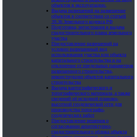
объектов в эксплуатацию.
Выдача разрешений на размещение
объектов в соответствии со статьей
39.36 Земельного кодекса РФ
Подготовка, регистрация и выдача
градостроительного плана земельного
участка
Предоставление разрешений на
условно разрешенный вид
использования участка или объекта
капитального строительства и на
отклонение от предельных параметров
разрешенного строительства,
реконструкции объектов капитального
строительства
Выдача картографического и
топографического материала, а также
сведений об исходной планово-
высотной геодезической сети для
производства топографо-
геодезических работ
Предоставление решения о
согласовании архитектурно-
градостроительного облика объекта