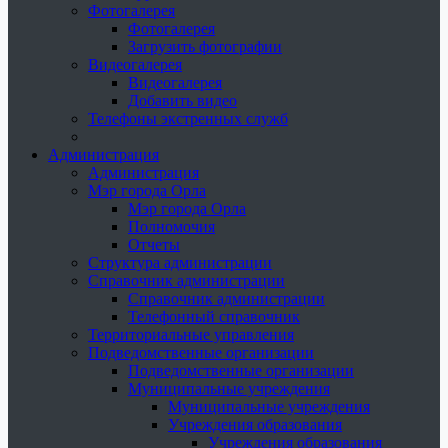
Фотогалерея
Фотогалерея
Загрузить фотографии
Видеогалерея
Видеогалерея
Добавить видео
Телефоны экстренных служб
Администрация
Администрация
Мэр города Орла
Мэр города Орла
Полномочия
Отчеты
Структура администрации
Справочник администрации
Справочник администрации
Телефонный справочник
Территориальные управления
Подведомственные организации
Подведомственные организации
Муниципальные учреждения
Муниципальные учреждения
Учреждения образования
Учреждения образования