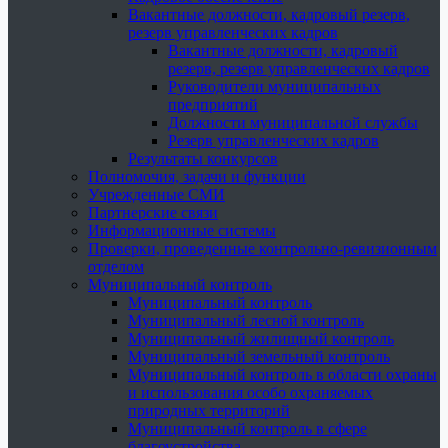
Вакантные должности, кадровый резерв,
резерв управленческих кадров
Вакантные должности, кадровый
резерв, резерв управленческих кадров
Руководители муниципальных
предприятий
Должности муниципальной службы
Резерв управленческих кадров
Результаты конкурсов
Полномочия, задачи и функции
Учрежденные СМИ
Партнерские связи
Информационные системы
Проверки, проведенные контрольно-ревизионным
отделом
Муниципальный контроль
Муниципальный контроль
Муниципальный лесной контроль
Муниципальный жилищный контроль
Муниципальный земельный контроль
Муниципальный контроль в области охраны
и использования особо охраняемых
природных территорий
Муниципальный контроль в сфере
благоустройства