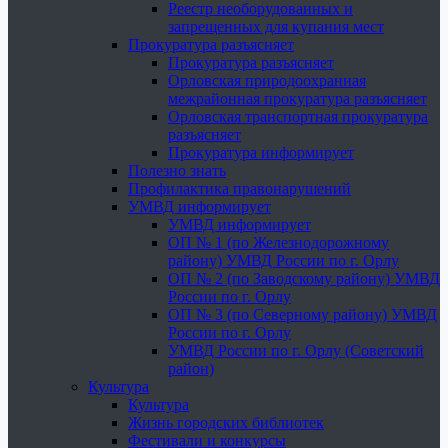
Реестр необорудованных и
запрещенных для купания мест
Прокуратура разъясняет
Прокуратура разъясняет
Орловская природоохранная
межрайонная прокуратура разъясняет
Орловская транспортная прокуратура
разъясняет
Прокуратура информирует
Полезно знать
Профилактика правонарушений
УМВД информирует
УМВД информирует
ОП № 1 (по Железнодорожному
району) УМВД России по г. Орлу
ОП № 2 (по Заводскому району) УМВД
России по г. Орлу
ОП № 3 (по Северному району) УМВД
России по г. Орлу
УМВД России по г. Орлу (Советский
район)
Культура
Культура
Жизнь городских библиотек
Фестивали и конкурсы