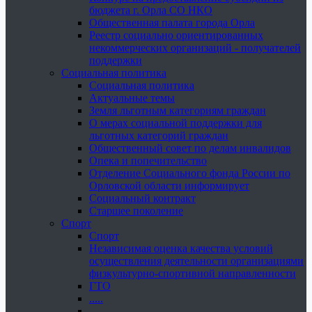
бюджета г. Орла СО НКО
Общественная палата города Орла
Реестр социально ориентированных
некоммерческих организаций - получателей
поддержки
Социальная политика
Социальная политика
Актуальные темы
Земля льготным категориям граждан
О мерах социальной поддержки для
льготных категорий граждан
Общественный совет по делам инвалидов
Опека и попечительство
Отделение Социального фонда России по
Орловской области информирует
Социальный контракт
Старшее поколение
Спорт
Спорт
Независимая оценка качества условий
осуществления деятельности организациями
физкультурно-спортивной направленности
ГТО
.....
......