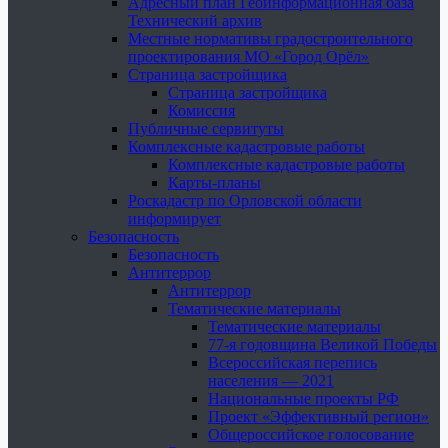
Адресный план Геоинформационная база
Технический архив
Местные нормативы градостроительного
проектирования МО «Город Орёл»
Страница застройщика
Страница застройщика
Комиссия
Публичные сервитуты
Комплексные кадастровые работы
Комплексные кадастровые работы
Карты-планы
Роскадастр по Орловской области
информирует
Безопасность
Безопасность
Антитеррор
Антитеррор
Тематические материалы
Тематические материалы
77-я годовщина Великой Победы
Всероссийская перепись
населения — 2021
Национальные проекты РФ
Проект «Эффективный регион»
Общероссийское голосование