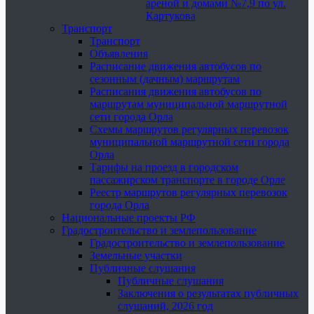
ареной и домами №7,9 по ул.
Картукова
Транспорт
Транспорт
Объявления
Расписание движения автобусов по
сезонным (дачным) маршрутам
Расписания движения автобусов по
маршрутам муниципальной маршрутной
сети города Орла
Схемы маршрутов регулярных перевозок
муниципальной маршрутной сети города
Орла
Тарифы на проезд в городском
пассажирском транспорте в городе Орле
Реестр маршрутов регулярных перевозок
города Орла
Национальные проекты РФ
Градостроительство и землепользование
Градостроительство и землепользование
Земельные участки
Публичные слушания
Публичные слушания
Заключения о результатах публичных
слушаний, 2026 год