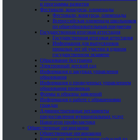
и программы развития
Фестивали, конкурсы, олимпиады
Фестивали, конкурсы, олимпиады
Всероссийская олимпиада школьников
по общеобразовательным предметам
Государственная итоговая аттестация
Государственная итоговая аттестация
Информация для выпускников
прошлых лет об участии в едином
государственном экзамене
Образование без границ
Электронный детский сад
Информация о закупках управления
образования
Информация о проведенных управлением
образования проверках
Формы и образцы заявлений
Информация о работе с обращениями
граждан
Административные регламенты
предоставления муниципальных услуг
Навигатор профилактики
Общественные организации
Общественные организации
Конкурс на предоставление субсидий из