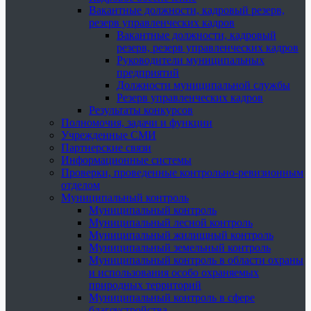
Вакантные должности, кадровый резерв,
резерв управленческих кадров
Вакантные должности, кадровый
резерв, резерв управленческих кадров
Руководители муниципальных
предприятий
Должности муниципальной службы
Резерв управленческих кадров
Результаты конкурсов
Полномочия, задачи и функции
Учрежденные СМИ
Партнерские связи
Информационные системы
Проверки, проведенные контрольно-ревизионным
отделом
Муниципальный контроль
Муниципальный контроль
Муниципальный лесной контроль
Муниципальный жилищный контроль
Муниципальный земельный контроль
Муниципальный контроль в области охраны
и использования особо охраняемых
природных территорий
Муниципальный контроль в сфере
благоустройства