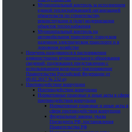
Муниципальный контроль за исполнением
единой теплоснабжающей организацией
обязательств по строительству,
реконструкции и (или) модернизации
объектов теплоснабжения
Муниципальный контроль на
автомобильном транспорте, городском
наземном электрическом транспорте и в
дорожном хозяйстве
Перечень находящихся в распоряжении
администрации муниципального образования
сведений, подлежащих представлению с
использованием координат (распоряжение
Правительства Российской Федерации от
09.02.2017 № 232-р)
Противодействие коррупции
Противодействие коррупции
Нормативные правовые и иные акты в сфере
противодействия коррупции
Нормативные правовые и иные акты в
сфере противодействия коррупции
Федеральные законы, указы
Президента РФ, постановления
Правительства РФ