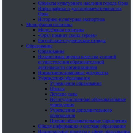
Объекты культурного наследия города Орла
Инфографика о достопримечательностях
Орла
Историко-культурная экспертиза
Молодёжная политика
Молодёжная политика
«Орёл помнит своих героев»
Российские студенческие отряды
Образование
Образование
Независимая оценка качества условий
осуществления образовательной
деятельности организациями
Нормативно-правовые документы
Учреждения образования
Учреждения образования
Школы
Детские сады
Негосударственные образовательные
учреждения
Учреждения дополнительного
образования
Прочие образовательные учреждения
Общая информация о системе образования
Национальные проекты в сфере образования