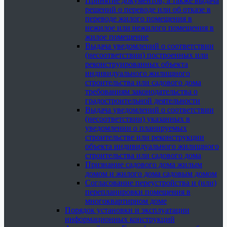
Принятие документов, а также выдача
решений о переводе или об отказе в
переводе жилого помещения в
нежилое или нежилого помещения в
жилое помещение
Выдача уведомлений о соответствии
(несоответствии) построенных или
реконструированных объекта
индивидуального жилищного
строительства или садового дома
требованиям законодательства о
градостроительной деятельности
Выдача уведомлений о соответствии
(несоответствии) указанных в
уведомлении о планируемых
строительстве или реконструкции
объекта индивидуального жилищного
строительства или садового дома
Признание садового дома жилым
домом и жилого дома садовым домом
Согласование переустройства и (или)
перепланировки помещения в
многоквартирном доме
Порядок установки и эксплуатации
информационных конструкций