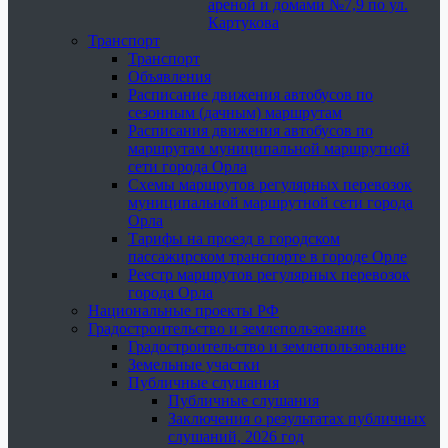
ареной и домами №7,9 по ул.
Картукова
Транспорт
Транспорт
Объявления
Расписание движения автобусов по
сезонным (дачным) маршрутам
Расписания движения автобусов по
маршрутам муниципальной маршрутной
сети города Орла
Схемы маршрутов регулярных перевозок
муниципальной маршрутной сети города
Орла
Тарифы на проезд в городском
пассажирском транспорте в городе Орле
Реестр маршрутов регулярных перевозок
города Орла
Национальные проекты РФ
Градостроительство и землепользование
Градостроительство и землепользование
Земельные участки
Публичные слушания
Публичные слушания
Заключения о результатах публичных
слушаний, 2026 год