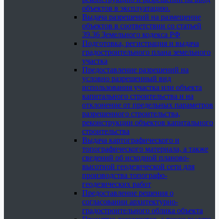
объектов в эксплуатацию.
Выдача разрешений на размещение
объектов в соответствии со статьей
39.36 Земельного кодекса РФ
Подготовка, регистрация и выдача
градостроительного плана земельного
участка
Предоставление разрешений на
условно разрешенный вид
использования участка или объекта
капитального строительства и на
отклонение от предельных параметров
разрешенного строительства,
реконструкции объектов капитального
строительства
Выдача картографического и
топографического материала, а также
сведений об исходной планово-
высотной геодезической сети для
производства топографо-
геодезических работ
Предоставление решения о
согласовании архитектурно-
градостроительного облика объекта