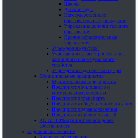
Школы
Детские сады
Негосударственные
образовательные учреждения
Учреждения дополнительного
образования
Прочие образовательные
учреждения
Учреждения культуры
Учреждения сферы строительства,
жилищного и коммунального
хозяйства
Учреждения издательской сферы
Муниципальные предприятия
Муниципальные предприятия
Предприятия жилищного и
коммунального хозяйства
Предприятия транспорта
Предприятия общественного питания
Предприятия здравоохранения
Предприятия прочих отраслей
АО со 100% муниципальной долей
собственности
Кадровое обеспечение
Кадровое обеспечение