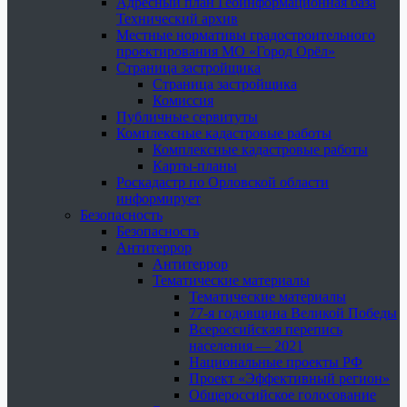
Адресный план Геоинформационная база
Технический архив
Местные нормативы градостроительного
проектирования МО «Город Орёл»
Страница застройщика
Страница застройщика
Комиссия
Публичные сервитуты
Комплексные кадастровые работы
Комплексные кадастровые работы
Карты-планы
Роскадастр по Орловской области
информирует
Безопасность
Безопасность
Антитеррор
Антитеррор
Тематические материалы
Тематические материалы
77-я годовщина Великой Победы
Всероссийская перепись
населения — 2021
Национальные проекты РФ
Проект «Эффективный регион»
Общероссийское голосование