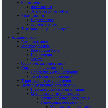
Фотогалерея
Фотогалерея
Загрузить фотографии
Видеогалерея
Видеогалерея
Добавить видео
Телефоны экстренных служб
Администрация
Администрация
Мэр города Орла
Мэр города Орла
Полномочия
Отчеты
Структура администрации
Справочник администрации
Справочник администрации
Телефонный справочник
Территориальные управления
Подведомственные организации
Подведомственные организации
Муниципальные учреждения
Муниципальные учреждения
Учреждения образования
Учреждения образования