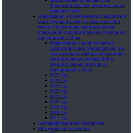
Нормативные правовые акты
Орловской области, муниципальные
правовые акты
Информация о среднемесячной заработной
плате руководителей, их заместителей и
главных бухгалтеров муниципальных
учреждений и муниципальных унитарных
предприятий г. Орла
Информация о среднемесячной
заработной плате руководителей, их
заместителей и главных бухгалтеров
муниципальных учреждений и
муниципальных унитарных
предприятий г. Орла
2025 год
2024 год
2023 год
2022 год
2021 год
2020 год
2019 год
2018 год
2017 год
Антикоррупционная экспертиза
Методические материалы