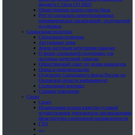
бюджета г. Орла СО НКО
Общественная палата города Орла
Реестр социально ориентированных
некоммерческих организаций - получателей
поддержки
Социальная политика
Социальная политика
Актуальные темы
Земля льготным категориям граждан
О мерах социальной поддержки для
льготных категорий граждан
Общественный совет по делам инвалидов
Опека и попечительство
Отделение Социального фонда России по
Орловской области информирует
Социальный контракт
Старшее поколение
Спорт
Спорт
Независимая оценка качества условий
осуществления деятельности организациями
физкультурно-спортивной направленности
ГТО
.....
......