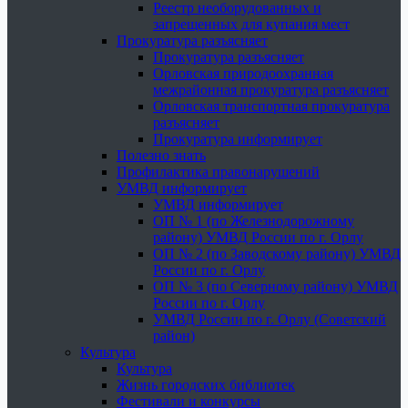
Реестр необорудованных и
запрещенных для купания мест
Прокуратура разъясняет
Прокуратура разъясняет
Орловская природоохранная
межрайонная прокуратура разъясняет
Орловская транспортная прокуратура
разъясняет
Прокуратура информирует
Полезно знать
Профилактика правонарушений
УМВД информирует
УМВД информирует
ОП № 1 (по Железнодорожному
району) УМВД России по г. Орлу
ОП № 2 (по Заводскому району) УМВД
России по г. Орлу
ОП № 3 (по Северному району) УМВД
России по г. Орлу
УМВД России по г. Орлу (Советский
район)
Культура
Культура
Жизнь городских библиотек
Фестивали и конкурсы