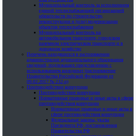
Муниципальный контроль за исполнением
единой теплоснабжающей организацией
обязательств по строительству,
реконструкции и (или) модернизации
объектов теплоснабжения
Муниципальный контроль на
автомобильном транспорте, городском
наземном электрическом транспорте и в
дорожном хозяйстве
Перечень находящихся в распоряжении
администрации муниципального образования
сведений, подлежащих представлению с
использованием координат (распоряжение
Правительства Российской Федерации от
09.02.2017 № 232-р)
Противодействие коррупции
Противодействие коррупции
Нормативные правовые и иные акты в сфере
противодействия коррупции
Нормативные правовые и иные акты в
сфере противодействия коррупции
Федеральные законы, указы
Президента РФ, постановления
Правительства РФ