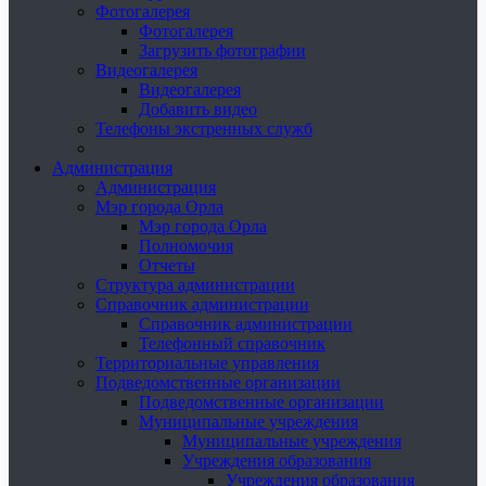
Фотогалерея
Фотогалерея
Загрузить фотографии
Видеогалерея
Видеогалерея
Добавить видео
Телефоны экстренных служб
Администрация
Администрация
Мэр города Орла
Мэр города Орла
Полномочия
Отчеты
Структура администрации
Справочник администрации
Справочник администрации
Телефонный справочник
Территориальные управления
Подведомственные организации
Подведомственные организации
Муниципальные учреждения
Муниципальные учреждения
Учреждения образования
Учреждения образования