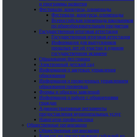
и программы развития
Фестивали, конкурсы, олимпиады
Фестивали, конкурсы, олимпиады
Всероссийская олимпиада школьников
по общеобразовательным предметам
Государственная итоговая аттестация
Государственная итоговая аттестация
Информация для выпускников
прошлых лет об участии в едином
государственном экзамене
Образование без границ
Электронный детский сад
Информация о закупках управления
образования
Информация о проведенных управлением
образования проверках
Формы и образцы заявлений
Информация о работе с обращениями
граждан
Административные регламенты
предоставления муниципальных услуг
Навигатор профилактики
Общественные организации
Общественные организации
Конкурс на предоставление субсидий из