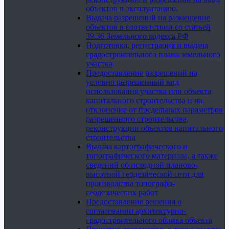
объектов в эксплуатацию.
Выдача разрешений на размещение
объектов в соответствии со статьей
39.36 Земельного кодекса РФ
Подготовка, регистрация и выдача
градостроительного плана земельного
участка
Предоставление разрешений на
условно разрешенный вид
использования участка или объекта
капитального строительства и на
отклонение от предельных параметров
разрешенного строительства,
реконструкции объектов капитального
строительства
Выдача картографического и
топографического материала, а также
сведений об исходной планово-
высотной геодезической сети для
производства топографо-
геодезических работ
Предоставление решения о
согласовании архитектурно-
градостроительного облика объекта