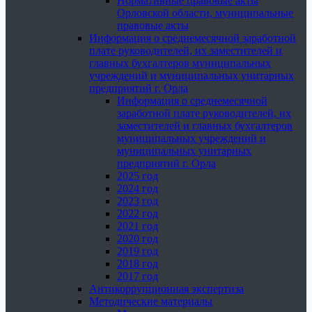
Нормативные правовые акты
Орловской области, муниципальные
правовые акты
Информация о среднемесячной заработной
плате руководителей, их заместителей и
главных бухгалтеров муниципальных
учреждений и муниципальных унитарных
предприятий г. Орла
Информация о среднемесячной
заработной плате руководителей, их
заместителей и главных бухгалтеров
муниципальных учреждений и
муниципальных унитарных
предприятий г. Орла
2025 год
2024 год
2023 год
2022 год
2021 год
2020 год
2019 год
2018 год
2017 год
Антикоррупционная экспертиза
Методические материалы