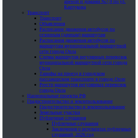
ареной и домами №7,9 по ул.
Картукова
Транспорт
Транспорт
Объявления
Расписание движения автобусов по
сезонным (дачным) маршрутам
Расписания движения автобусов по
маршрутам муниципальной маршрутной
сети города Орла
Схемы маршрутов регулярных перевозок
муниципальной маршрутной сети города
Орла
Тарифы на проезд в городском
пассажирском транспорте в городе Орле
Реестр маршрутов регулярных перевозок
города Орла
Национальные проекты РФ
Градостроительство и землепользование
Градостроительство и землепользование
Земельные участки
Публичные слушания
Публичные слушания
Заключения о результатах публичных
слушаний, 2026 год