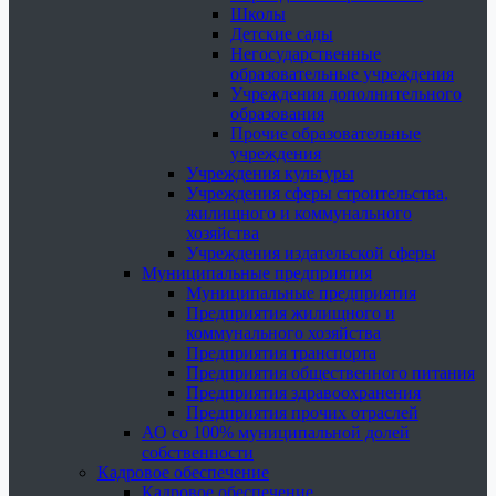
Школы
Детские сады
Негосударственные
образовательные учреждения
Учреждения дополнительного
образования
Прочие образовательные
учреждения
Учреждения культуры
Учреждения сферы строительства,
жилищного и коммунального
хозяйства
Учреждения издательской сферы
Муниципальные предприятия
Муниципальные предприятия
Предприятия жилищного и
коммунального хозяйства
Предприятия транспорта
Предприятия общественного питания
Предприятия здравоохранения
Предприятия прочих отраслей
АО со 100% муниципальной долей
собственности
Кадровое обеспечение
Кадровое обеспечение