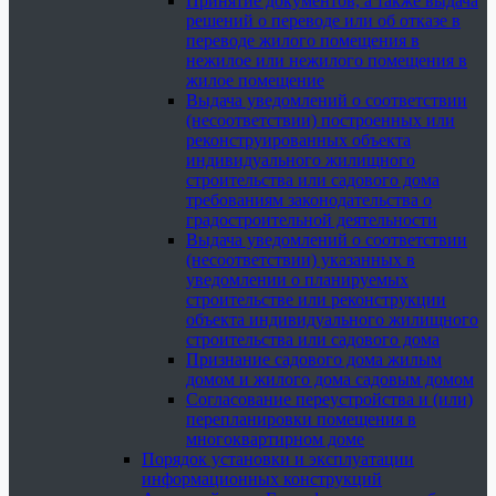
Принятие документов, а также выдача
решений о переводе или об отказе в
переводе жилого помещения в
нежилое или нежилого помещения в
жилое помещение
Выдача уведомлений о соответствии
(несоответствии) построенных или
реконструированных объекта
индивидуального жилищного
строительства или садового дома
требованиям законодательства о
градостроительной деятельности
Выдача уведомлений о соответствии
(несоответствии) указанных в
уведомлении о планируемых
строительстве или реконструкции
объекта индивидуального жилищного
строительства или садового дома
Признание садового дома жилым
домом и жилого дома садовым домом
Согласование переустройства и (или)
перепланировки помещения в
многоквартирном доме
Порядок установки и эксплуатации
информационных конструкций