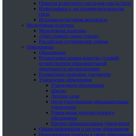
Объекты культурного наследия города Орла
Инфографика о достопримечательностях
Орла
Историко-культурная экспертиза
Молодёжная политика
Молодёжная политика
«Орёл помнит своих героев»
Российские студенческие отряды
Образование
Образование
Независимая оценка качества условий
осуществления образовательной
деятельности организациями
Нормативно-правовые документы
Учреждения образования
Учреждения образования
Школы
Детские сады
Негосударственные образовательные
учреждения
Учреждения дополнительного
образования
Прочие образовательные учреждения
Общая информация о системе образования
Национальные проекты в сфере образования