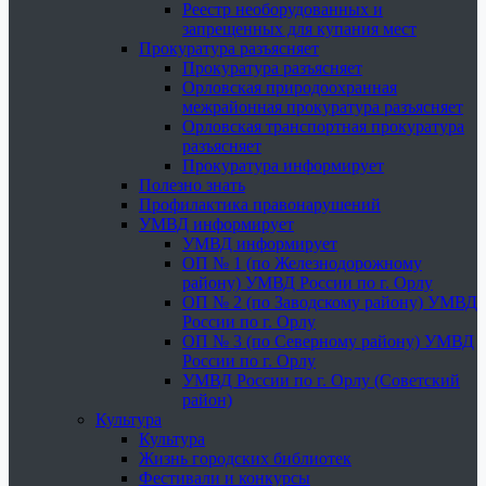
Реестр необорудованных и
запрещенных для купания мест
Прокуратура разъясняет
Прокуратура разъясняет
Орловская природоохранная
межрайонная прокуратура разъясняет
Орловская транспортная прокуратура
разъясняет
Прокуратура информирует
Полезно знать
Профилактика правонарушений
УМВД информирует
УМВД информирует
ОП № 1 (по Железнодорожному
району) УМВД России по г. Орлу
ОП № 2 (по Заводскому району) УМВД
России по г. Орлу
ОП № 3 (по Северному району) УМВД
России по г. Орлу
УМВД России по г. Орлу (Советский
район)
Культура
Культура
Жизнь городских библиотек
Фестивали и конкурсы