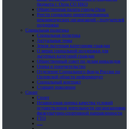
бюджета г. Орла СО НКО
Общественная палата города Орла
Реестр социально ориентированных
некоммерческих организаций - получателей
поддержки
Социальная политика
Социальная политика
Актуальные темы
Земля льготным категориям граждан
О мерах социальной поддержки для
льготных категорий граждан
Общественный совет по делам инвалидов
Опека и попечительство
Отделение Социального фонда России по
Орловской области информирует
Социальный контракт
Старшее поколение
Спорт
Спорт
Независимая оценка качества условий
осуществления деятельности организациями
физкультурно-спортивной направленности
ГТО
.....
......