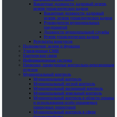
Вакантные должности, кадровый резерв,
резерв управленческих кадров
Вакантные должности, кадровый
резерв, резерв управленческих кадров
Руководители муниципальных
предприятий
Должности муниципальной службы
Резерв управленческих кадров
Результаты конкурсов
Полномочия, задачи и функции
Учрежденные СМИ
Партнерские связи
Информационные системы
Проверки, проведенные контрольно-ревизионным
отделом
Муниципальный контроль
Муниципальный контроль
Муниципальный лесной контроль
Муниципальный жилищный контроль
Муниципальный земельный контроль
Муниципальный контроль в области охраны
и использования особо охраняемых
природных территорий
Муниципальный контроль в сфере
благоустройства