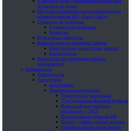
Адресный план Геоинформационная база
Технический архив
Местные нормативы градостроительного
проектирования МО «Город Орёл»
Страница застройщика
Страница застройщика
Комиссия
Публичные сервитуты
Комплексные кадастровые работы
Комплексные кадастровые работы
Карты-планы
Роскадастр по Орловской области
информирует
Безопасность
Безопасность
Антитеррор
Антитеррор
Тематические материалы
Тематические материалы
77-я годовщина Великой Победы
Всероссийская перепись
населения — 2021
Национальные проекты РФ
Проект «Эффективный регион»
Общероссийское голосование