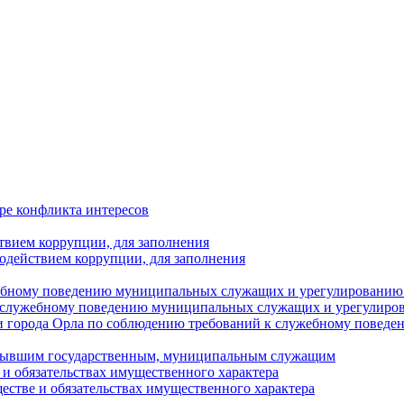
ре конфликта интересов
твием коррупции, для заполнения
одействием коррупции, для заполнения
ебному поведению муниципальных служащих и урегулированию 
 служебному поведению муниципальных служащих и урегулиро
 города Орла по соблюдению требований к служебному повед
с бывшим государственным, муниципальным служащим
е и обязательствах имущественного характера
ществе и обязательствах имущественного характера