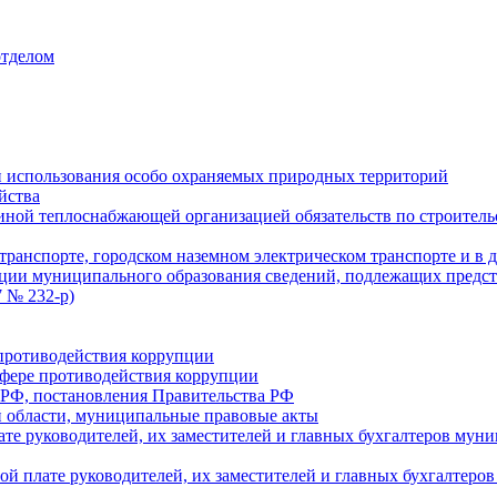
отделом
 использования особо охраняемых природных территорий
йства
ой теплоснабжающей организацией обязательств по строительс
ранспорте, городском наземном электрическом транспорте и в 
ции муниципального образования сведений, подлежащих предст
 № 232-р)
противодействия коррупции
фере противодействия коррупции
 РФ, постановления Правительства РФ
 области, муниципальные правовые акты
ате руководителей, их заместителей и главных бухгалтеров м
ой плате руководителей, их заместителей и главных бухгалте