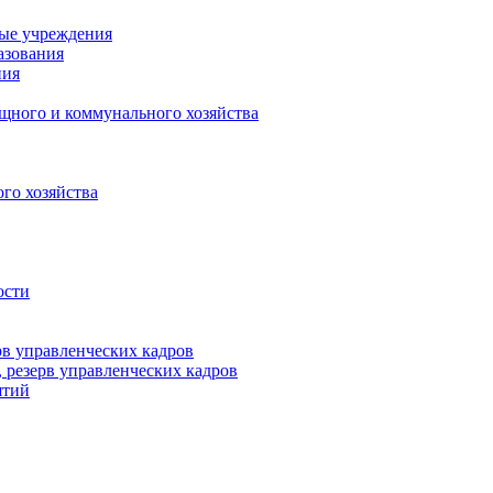
ные учреждения
азования
ния
щного и коммунального хозяйства
го хозяйства
ости
рв управленческих кадров
 резерв управленческих кадров
ятий