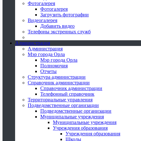
Фотогалерея
Фотогалерея
Загрузить фотографии
Видеогалерея
Добавить видео
Телефоны экстренных служб
Администрация
Администрация
Мэр города Орла
Мэр города Орла
Полномочия
Отчеты
Структура администрации
Справочник администрации
Справочник администрации
Телефонный справочник
Территориальные управления
Подведомственные организации
Подведомственные организации
Муниципальные учреждения
Муниципальные учреждения
Учреждения образования
Учреждения образования
Школы