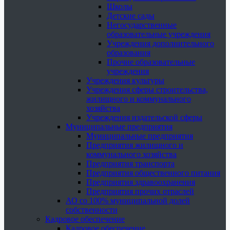
Школы
Детские сады
Негосударственные
образовательные учреждения
Учреждения дополнительного
образования
Прочие образовательные
учреждения
Учреждения культуры
Учреждения сферы строительства,
жилищного и коммунального
хозяйства
Учреждения издательской сферы
Муниципальные предприятия
Муниципальные предприятия
Предприятия жилищного и
коммунального хозяйства
Предприятия транспорта
Предприятия общественного питания
Предприятия здравоохранения
Предприятия прочих отраслей
АО со 100% муниципальной долей
собственности
Кадровое обеспечение
Кадровое обеспечение