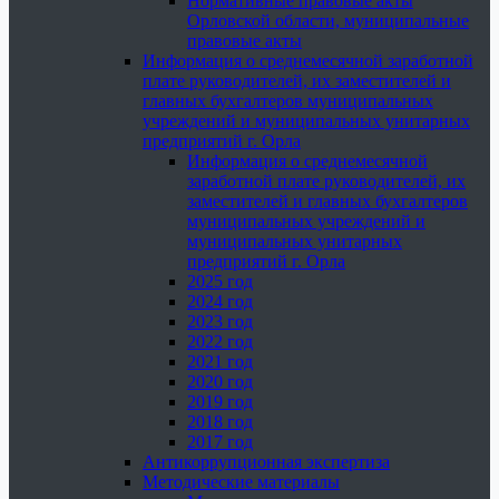
Нормативные правовые акты
Орловской области, муниципальные
правовые акты
Информация о среднемесячной заработной
плате руководителей, их заместителей и
главных бухгалтеров муниципальных
учреждений и муниципальных унитарных
предприятий г. Орла
Информация о среднемесячной
заработной плате руководителей, их
заместителей и главных бухгалтеров
муниципальных учреждений и
муниципальных унитарных
предприятий г. Орла
2025 год
2024 год
2023 год
2022 год
2021 год
2020 год
2019 год
2018 год
2017 год
Антикоррупционная экспертиза
Методические материалы