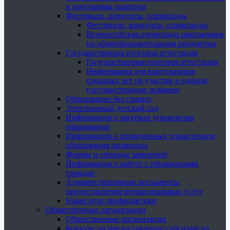
и программы развития
Фестивали, конкурсы, олимпиады
Фестивали, конкурсы, олимпиады
Всероссийская олимпиада школьников
по общеобразовательным предметам
Государственная итоговая аттестация
Государственная итоговая аттестация
Информация для выпускников
прошлых лет об участии в едином
государственном экзамене
Образование без границ
Электронный детский сад
Информация о закупках управления
образования
Информация о проведенных управлением
образования проверках
Формы и образцы заявлений
Информация о работе с обращениями
граждан
Административные регламенты
предоставления муниципальных услуг
Навигатор профилактики
Общественные организации
Общественные организации
Конкурс на предоставление субсидий из