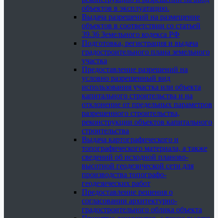
объектов в эксплуатацию.
Выдача разрешений на размещение
объектов в соответствии со статьей
39.36 Земельного кодекса РФ
Подготовка, регистрация и выдача
градостроительного плана земельного
участка
Предоставление разрешений на
условно разрешенный вид
использования участка или объекта
капитального строительства и на
отклонение от предельных параметров
разрешенного строительства,
реконструкции объектов капитального
строительства
Выдача картографического и
топографического материала, а также
сведений об исходной планово-
высотной геодезической сети для
производства топографо-
геодезических работ
Предоставление решения о
согласовании архитектурно-
градостроительного облика объекта