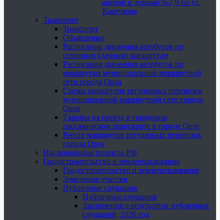
ареной и домами №7,9 по ул.
Картукова
Транспорт
Транспорт
Объявления
Расписание движения автобусов по
сезонным (дачным) маршрутам
Расписания движения автобусов по
маршрутам муниципальной маршрутной
сети города Орла
Схемы маршрутов регулярных перевозок
муниципальной маршрутной сети города
Орла
Тарифы на проезд в городском
пассажирском транспорте в городе Орле
Реестр маршрутов регулярных перевозок
города Орла
Национальные проекты РФ
Градостроительство и землепользование
Градостроительство и землепользование
Земельные участки
Публичные слушания
Публичные слушания
Заключения о результатах публичных
слушаний, 2026 год