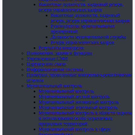
Вакантные должности, кадровый резерв,
резерв управленческих кадров
Вакантные должности, кадровый
резерв, резерв управленческих кадров
Руководители муниципальных
предприятий
Должности муниципальной службы
Резерв управленческих кадров
Результаты конкурсов
Полномочия, задачи и функции
Учрежденные СМИ
Партнерские связи
Информационные системы
Проверки, проведенные контрольно-ревизионным
отделом
Муниципальный контроль
Муниципальный контроль
Муниципальный лесной контроль
Муниципальный жилищный контроль
Муниципальный земельный контроль
Муниципальный контроль в области охраны
и использования особо охраняемых
природных территорий
Муниципальный контроль в сфере
благоустройства