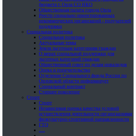
бюджета г. Орла СО НКО
Общественная палата города Орла
Реестр социально ориентированных
некоммерческих организаций - получателей
поддержки
Социальная политика
Социальная политика
Актуальные темы
Земля льготным категориям граждан
О мерах социальной поддержки для
льготных категорий граждан
Общественный совет по делам инвалидов
Опека и попечительство
Отделение Социального фонда России по
Орловской области информирует
Социальный контракт
Старшее поколение
Спорт
Спорт
Независимая оценка качества условий
осуществления деятельности организациями
физкультурно-спортивной направленности
ГТО
.....
......