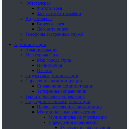
Фотогалерея
Фотогалерея
Загрузить фотографии
Видеогалерея
Видеогалерея
Добавить видео
Телефоны экстренных служб
Администрация
Администрация
Мэр города Орла
Мэр города Орла
Полномочия
Отчеты
Структура администрации
Справочник администрации
Справочник администрации
Телефонный справочник
Территориальные управления
Подведомственные организации
Подведомственные организации
Муниципальные учреждения
Муниципальные учреждения
Учреждения образования
Учреждения образования