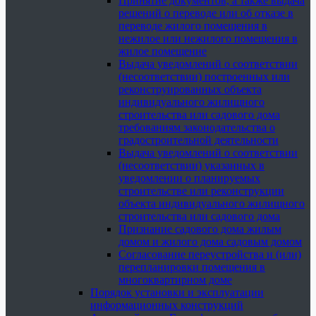
Принятие документов, а также выдача
решений о переводе или об отказе в
переводе жилого помещения в
нежилое или нежилого помещения в
жилое помещение
Выдача уведомлений о соответствии
(несоответствии) построенных или
реконструированных объекта
индивидуального жилищного
строительства или садового дома
требованиям законодательства о
градостроительной деятельности
Выдача уведомлений о соответствии
(несоответствии) указанных в
уведомлении о планируемых
строительстве или реконструкции
объекта индивидуального жилищного
строительства или садового дома
Признание садового дома жилым
домом и жилого дома садовым домом
Согласование переустройства и (или)
перепланировки помещения в
многоквартирном доме
Порядок установки и эксплуатации
информационных конструкций