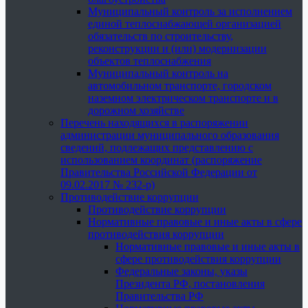
Муниципальный контроль за исполнением
единой теплоснабжающей организацией
обязательств по строительству,
реконструкции и (или) модернизации
объектов теплоснабжения
Муниципальный контроль на
автомобильном транспорте, городском
наземном электрическом транспорте и в
дорожном хозяйстве
Перечень находящихся в распоряжении
администрации муниципального образования
сведений, подлежащих представлению с
использованием координат (распоряжение
Правительства Российской Федерации от
09.02.2017 № 232-р)
Противодействие коррупции
Противодействие коррупции
Нормативные правовые и иные акты в сфере
противодействия коррупции
Нормативные правовые и иные акты в
сфере противодействия коррупции
Федеральные законы, указы
Президента РФ, постановления
Правительства РФ