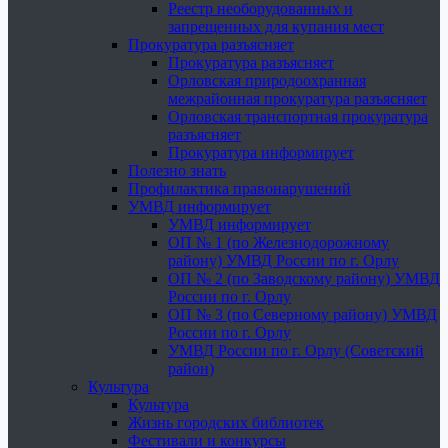
Реестр необорудованных и
запрещенных для купания мест
Прокуратура разъясняет
Прокуратура разъясняет
Орловская природоохранная
межрайонная прокуратура разъясняет
Орловская транспортная прокуратура
разъясняет
Прокуратура информирует
Полезно знать
Профилактика правонарушений
УМВД информирует
УМВД информирует
ОП № 1 (по Железнодорожному
району) УМВД России по г. Орлу
ОП № 2 (по Заводскому району) УМВД
России по г. Орлу
ОП № 3 (по Северному району) УМВД
России по г. Орлу
УМВД России по г. Орлу (Советский
район)
Культура
Культура
Жизнь городских библиотек
Фестивали и конкурсы