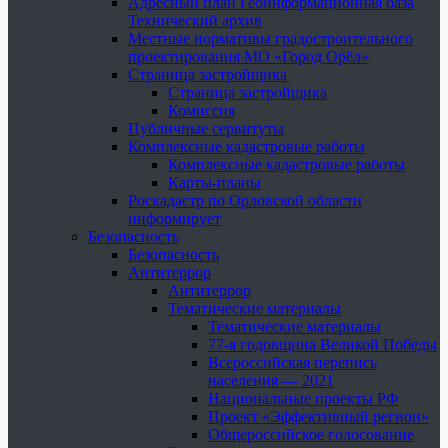
Адресный план Геоинформационная база
Технический архив
Местные нормативы градостроительного
проектирования МО «Город Орёл»
Страница застройщика
Страница застройщика
Комиссия
Публичные сервитуты
Комплексные кадастровые работы
Комплексные кадастровые работы
Карты-планы
Роскадастр по Орловской области
информирует
Безопасность
Безопасность
Антитеррор
Антитеррор
Тематические материалы
Тематические материалы
77-я годовщина Великой Победы
Всероссийская перепись
населения — 2021
Национальные проекты РФ
Проект «Эффективный регион»
Общероссийское голосование