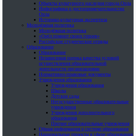
Объекты культурного наследия города Орла
Инфографика о достопримечательностях
Орла
Историко-культурная экспертиза
Молодёжная политика
Молодёжная политика
«Орёл помнит своих героев»
Российские студенческие отряды
Образование
Образование
Независимая оценка качества условий
осуществления образовательной
деятельности организациями
Нормативно-правовые документы
Учреждения образования
Учреждения образования
Школы
Детские сады
Негосударственные образовательные
учреждения
Учреждения дополнительного
образования
Прочие образовательные учреждения
Общая информация о системе образования
Национальные проекты в сфере образования