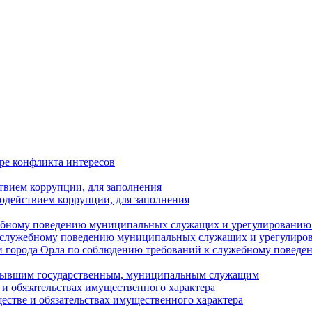
ре конфликта интересов
твием коррупции, для заполнения
одействием коррупции, для заполнения
ебному поведению муниципальных служащих и урегулированию 
 служебному поведению муниципальных служащих и урегулиро
 города Орла по соблюдению требований к служебному повед
с бывшим государственным, муниципальным служащим
е и обязательствах имущественного характера
ществе и обязательствах имущественного характера