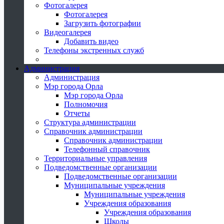
Фотогалерея
Фотогалерея
Загрузить фотографии
Видеогалерея
Добавить видео
Телефоны экстренных служб
Администрация
Администрация
Мэр города Орла
Мэр города Орла
Полномочия
Отчеты
Структура администрации
Справочник администрации
Справочник администрации
Телефонный справочник
Территориальные управления
Подведомственные организации
Подведомственные организации
Муниципальные учреждения
Муниципальные учреждения
Учреждения образования
Учреждения образования
Школы