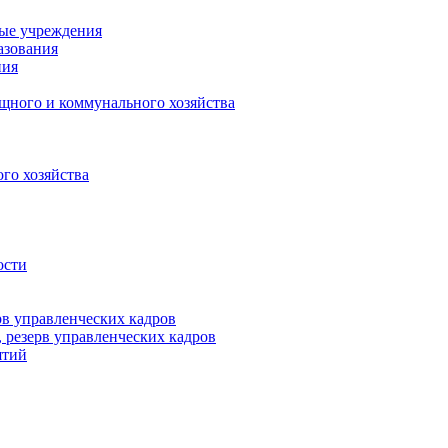
ные учреждения
азования
ния
щного и коммунального хозяйства
го хозяйства
ости
рв управленческих кадров
 резерв управленческих кадров
ятий