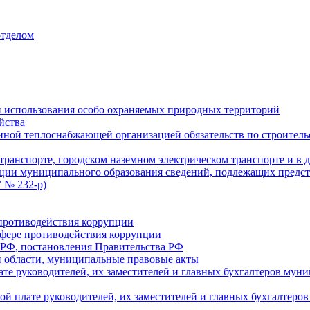
отделом
 использования особо охраняемых природных территорий
йства
ой теплоснабжающей организацией обязательств по строительс
ранспорте, городском наземном электрическом транспорте и в 
ции муниципального образования сведений, подлежащих предст
 № 232-р)
противодействия коррупции
фере противодействия коррупции
 РФ, постановления Правительства РФ
 области, муниципальные правовые акты
ате руководителей, их заместителей и главных бухгалтеров м
ой плате руководителей, их заместителей и главных бухгалте