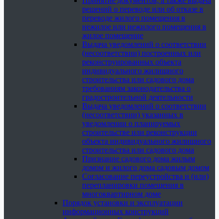
Принятие документов, а также выдача
решений о переводе или об отказе в
переводе жилого помещения в
нежилое или нежилого помещения в
жилое помещение
Выдача уведомлений о соответствии
(несоответствии) построенных или
реконструированных объекта
индивидуального жилищного
строительства или садового дома
требованиям законодательства о
градостроительной деятельности
Выдача уведомлений о соответствии
(несоответствии) указанных в
уведомлении о планируемых
строительстве или реконструкции
объекта индивидуального жилищного
строительства или садового дома
Признание садового дома жилым
домом и жилого дома садовым домом
Согласование переустройства и (или)
перепланировки помещения в
многоквартирном доме
Порядок установки и эксплуатации
информационных конструкций