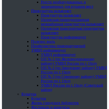
Реестр необорудованных и
запрещенных для купания мест
Прокуратура разъясняет
Прокуратура разъясняет
Орловская природоохранная
межрайонная прокуратура разъясняет
Орловская транспортная прокуратура
разъясняет
Прокуратура информирует
Полезно знать
Профилактика правонарушений
УМВД информирует
УМВД информирует
ОП № 1 (по Железнодорожному
району) УМВД России по г. Орлу
ОП № 2 (по Заводскому району) УМВД
России по г. Орлу
ОП № 3 (по Северному району) УМВД
России по г. Орлу
УМВД России по г. Орлу (Советский
район)
Культура
Культура
Жизнь городских библиотек
Фестивали и конкурсы