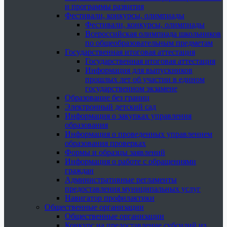
и программы развития
Фестивали, конкурсы, олимпиады
Фестивали, конкурсы, олимпиады
Всероссийская олимпиада школьников
по общеобразовательным предметам
Государственная итоговая аттестация
Государственная итоговая аттестация
Информация для выпускников
прошлых лет об участии в едином
государственном экзамене
Образование без границ
Электронный детский сад
Информация о закупках управления
образования
Информация о проведенных управлением
образования проверках
Формы и образцы заявлений
Информация о работе с обращениями
граждан
Административные регламенты
предоставления муниципальных услуг
Навигатор профилактики
Общественные организации
Общественные организации
Конкурс на предоставление субсидий из