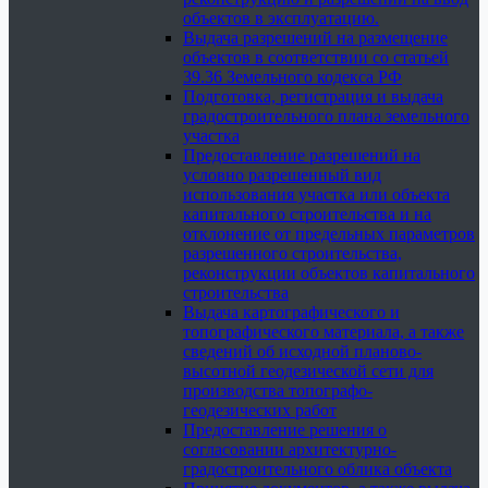
объектов в эксплуатацию.
Выдача разрешений на размещение
объектов в соответствии со статьей
39.36 Земельного кодекса РФ
Подготовка, регистрация и выдача
градостроительного плана земельного
участка
Предоставление разрешений на
условно разрешенный вид
использования участка или объекта
капитального строительства и на
отклонение от предельных параметров
разрешенного строительства,
реконструкции объектов капитального
строительства
Выдача картографического и
топографического материала, а также
сведений об исходной планово-
высотной геодезической сети для
производства топографо-
геодезических работ
Предоставление решения о
согласовании архитектурно-
градостроительного облика объекта