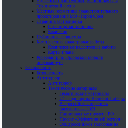
Адресный план Геоинформационная база
Технический архив
Местные нормативы градостроительного
проектирования МО «Город Орёл»
Страница застройщика
Страница застройщика
Комиссия
Публичные сервитуты
Комплексные кадастровые работы
Комплексные кадастровые работы
Карты-планы
Роскадастр по Орловской области
информирует
Безопасность
Безопасность
Антитеррор
Антитеррор
Тематические материалы
Тематические материалы
77-я годовщина Великой Победы
Всероссийская перепись
населения — 2021
Национальные проекты РФ
Проект «Эффективный регион»
Общероссийское голосование