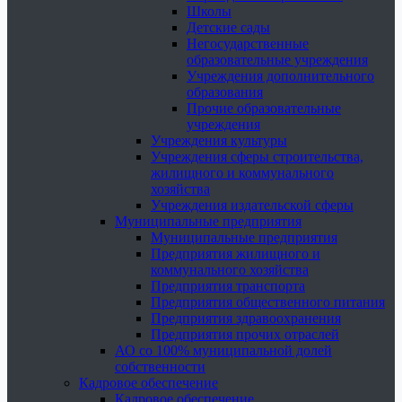
Школы
Детские сады
Негосударственные
образовательные учреждения
Учреждения дополнительного
образования
Прочие образовательные
учреждения
Учреждения культуры
Учреждения сферы строительства,
жилищного и коммунального
хозяйства
Учреждения издательской сферы
Муниципальные предприятия
Муниципальные предприятия
Предприятия жилищного и
коммунального хозяйства
Предприятия транспорта
Предприятия общественного питания
Предприятия здравоохранения
Предприятия прочих отраслей
АО со 100% муниципальной долей
собственности
Кадровое обеспечение
Кадровое обеспечение