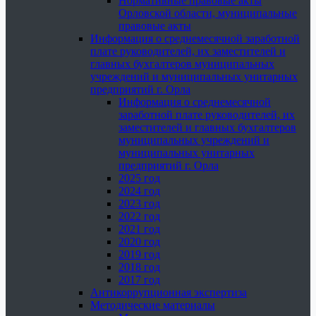
Нормативные правовые акты
Орловской области, муниципальные
правовые акты
Информация о среднемесячной заработной
плате руководителей, их заместителей и
главных бухгалтеров муниципальных
учреждений и муниципальных унитарных
предприятий г. Орла
Информация о среднемесячной
заработной плате руководителей, их
заместителей и главных бухгалтеров
муниципальных учреждений и
муниципальных унитарных
предприятий г. Орла
2025 год
2024 год
2023 год
2022 год
2021 год
2020 год
2019 год
2018 год
2017 год
Антикоррупционная экспертиза
Методические материалы