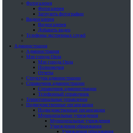
Фотогалерея
Фотогалерея
Загрузить фотографии
Видеогалерея
Видеогалерея
Добавить видео
Телефоны экстренных служб
Администрация
Администрация
Мэр города Орла
Мэр города Орла
Полномочия
Отчеты
Структура администрации
Справочник администрации
Справочник администрации
Телефонный справочник
Территориальные управления
Подведомственные организации
Подведомственные организации
Муниципальные учреждения
Муниципальные учреждения
Учреждения образования
Учреждения образования