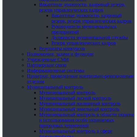
Вакантные должности, кадровый резерв,
резерв управленческих кадров
Вакантные должности, кадровый
резерв, резерв управленческих кадров
Руководители муниципальных
предприятий
Должности муниципальной службы
Резерв управленческих кадров
Результаты конкурсов
Полномочия, задачи и функции
Учрежденные СМИ
Партнерские связи
Информационные системы
Проверки, проведенные контрольно-ревизионным
отделом
Муниципальный контроль
Муниципальный контроль
Муниципальный лесной контроль
Муниципальный жилищный контроль
Муниципальный земельный контроль
Муниципальный контроль в области охраны
и использования особо охраняемых
природных территорий
Муниципальный контроль в сфере
благоустройства