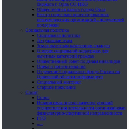
бюджета г. Орла СО НКО
Общественная палата города Орла
Реестр социально ориентированных
некоммерческих организаций - получателей
поддержки
Социальная политика
Социальная политика
Актуальные темы
Земля льготным категориям граждан
О мерах социальной поддержки для
льготных категорий граждан
Общественный совет по делам инвалидов
Опека и попечительство
Отделение Социального фонда России по
Орловской области информирует
Социальный контракт
Старшее поколение
Спорт
Спорт
Независимая оценка качества условий
осуществления деятельности организациями
физкультурно-спортивной направленности
ГТО
.....
......