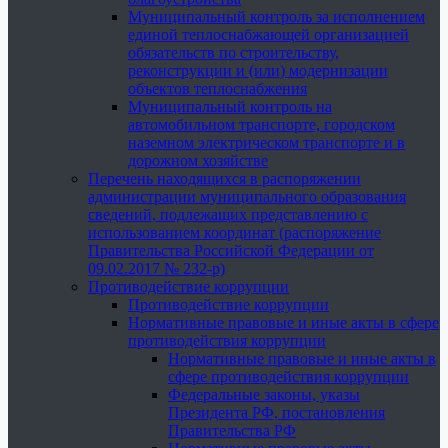
Муниципальный контроль за исполнением
единой теплоснабжающей организацией
обязательств по строительству,
реконструкции и (или) модернизации
объектов теплоснабжения
Муниципальный контроль на
автомобильном транспорте, городском
наземном электрическом транспорте и в
дорожном хозяйстве
Перечень находящихся в распоряжении
администрации муниципального образования
сведений, подлежащих представлению с
использованием координат (распоряжение
Правительства Российской Федерации от
09.02.2017 № 232-р)
Противодействие коррупции
Противодействие коррупции
Нормативные правовые и иные акты в сфере
противодействия коррупции
Нормативные правовые и иные акты в
сфере противодействия коррупции
Федеральные законы, указы
Президента РФ, постановления
Правительства РФ