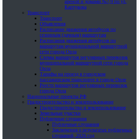
ареной и домами №7,9 по ул.
Картукова
Транспорт
Транспорт
Объявления
Расписание движения автобусов по
сезонным (дачным) маршрутам
Расписания движения автобусов по
маршрутам муниципальной маршрутной
сети города Орла
Схемы маршрутов регулярных перевозок
муниципальной маршрутной сети города
Орла
Тарифы на проезд в городском
пассажирском транспорте в городе Орле
Реестр маршрутов регулярных перевозок
города Орла
Национальные проекты РФ
Градостроительство и землепользование
Градостроительство и землепользование
Земельные участки
Публичные слушания
Публичные слушания
Заключения о результатах публичных
слушаний, 2026 год