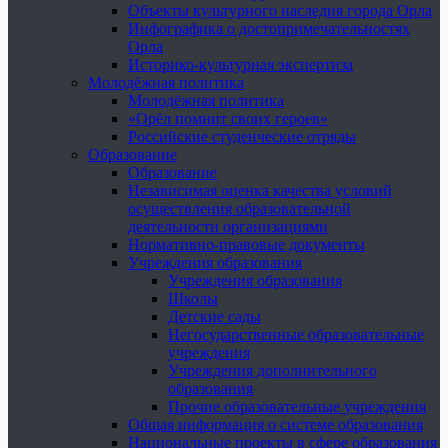
Объекты культурного наследия города Орла
Инфографика о достопримечательностях
Орла
Историко-культурная экспертиза
Молодёжная политика
Молодёжная политика
«Орёл помнит своих героев»
Российские студенческие отряды
Образование
Образование
Независимая оценка качества условий
осуществления образовательной
деятельности организациями
Нормативно-правовые документы
Учреждения образования
Учреждения образования
Школы
Детские сады
Негосударственные образовательные
учреждения
Учреждения дополнительного
образования
Прочие образовательные учреждения
Общая информация о системе образования
Национальные проекты в сфере образования