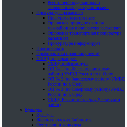
Реестр необорудованных и
запрещенных для купания мест
Прокуратура разъясняет
Прокуратура разъясняет
Орловская природоохранная
межрайонная прокуратура разъясняет
Орловская транспортная прокуратура
разъясняет
Прокуратура информирует
Полезно знать
Профилактика правонарушений
УМВД информирует
УМВД информирует
ОП № 1 (по Железнодорожному
району) УМВД России по г. Орлу
ОП № 2 (по Заводскому району) УМВД
России по г. Орлу
ОП № 3 (по Северному району) УМВД
России по г. Орлу
УМВД России по г. Орлу (Советский
район)
Культура
Культура
Жизнь городских библиотек
Фестивали и конкурсы