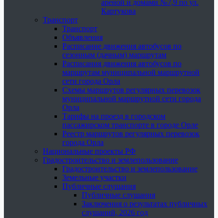
ареной и домами №7,9 по ул.
Картукова
Транспорт
Транспорт
Объявления
Расписание движения автобусов по
сезонным (дачным) маршрутам
Расписания движения автобусов по
маршрутам муниципальной маршрутной
сети города Орла
Схемы маршрутов регулярных перевозок
муниципальной маршрутной сети города
Орла
Тарифы на проезд в городском
пассажирском транспорте в городе Орле
Реестр маршрутов регулярных перевозок
города Орла
Национальные проекты РФ
Градостроительство и землепользование
Градостроительство и землепользование
Земельные участки
Публичные слушания
Публичные слушания
Заключения о результатах публичных
слушаний, 2026 год