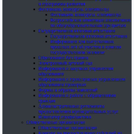
и программы развития
Фестивали, конкурсы, олимпиады
Фестивали, конкурсы, олимпиады
Всероссийская олимпиада школьников
по общеобразовательным предметам
Государственная итоговая аттестация
Государственная итоговая аттестация
Информация для выпускников
прошлых лет об участии в едином
государственном экзамене
Образование без границ
Электронный детский сад
Информация о закупках управления
образования
Информация о проведенных управлением
образования проверках
Формы и образцы заявлений
Информация о работе с обращениями
граждан
Административные регламенты
предоставления муниципальных услуг
Навигатор профилактики
Общественные организации
Общественные организации
Конкурс на предоставление субсидий из