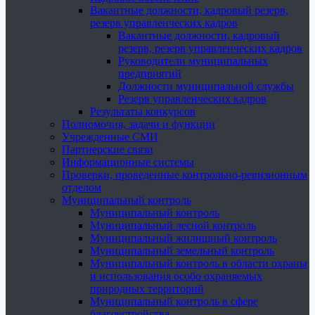
Вакантные должности, кадровый резерв,
резерв управленческих кадров
Вакантные должности, кадровый
резерв, резерв управленческих кадров
Руководители муниципальных
предприятий
Должности муниципальной службы
Резерв управленческих кадров
Результаты конкурсов
Полномочия, задачи и функции
Учрежденные СМИ
Партнерские связи
Информационные системы
Проверки, проведенные контрольно-ревизионным
отделом
Муниципальный контроль
Муниципальный контроль
Муниципальный лесной контроль
Муниципальный жилищный контроль
Муниципальный земельный контроль
Муниципальный контроль в области охраны
и использования особо охраняемых
природных территорий
Муниципальный контроль в сфере
благоустройства