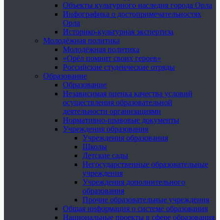
Объекты культурного наследия города Орла
Инфографика о достопримечательностях
Орла
Историко-культурная экспертиза
Молодёжная политика
Молодёжная политика
«Орёл помнит своих героев»
Российские студенческие отряды
Образование
Образование
Независимая оценка качества условий
осуществления образовательной
деятельности организациями
Нормативно-правовые документы
Учреждения образования
Учреждения образования
Школы
Детские сады
Негосударственные образовательные
учреждения
Учреждения дополнительного
образования
Прочие образовательные учреждения
Общая информация о системе образования
Национальные проекты в сфере образования