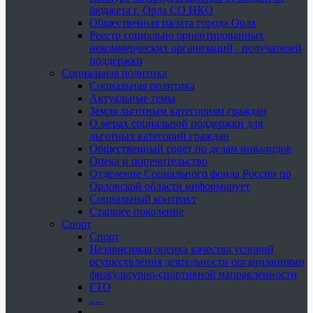
бюджета г. Орла СО НКО
Общественная палата города Орла
Реестр социально ориентированных
некоммерческих организаций - получателей
поддержки
Социальная политика
Социальная политика
Актуальные темы
Земля льготным категориям граждан
О мерах социальной поддержки для
льготных категорий граждан
Общественный совет по делам инвалидов
Опека и попечительство
Отделение Социального фонда России по
Орловской области информирует
Социальный контракт
Старшее поколение
Спорт
Спорт
Независимая оценка качества условий
осуществления деятельности организациями
физкультурно-спортивной направленности
ГТО
.....
......