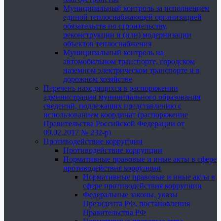
Муниципальный контроль за исполнением
единой теплоснабжающей организацией
обязательств по строительству,
реконструкции и (или) модернизации
объектов теплоснабжения
Муниципальный контроль на
автомобильном транспорте, городском
наземном электрическом транспорте и в
дорожном хозяйстве
Перечень находящихся в распоряжении
администрации муниципального образования
сведений, подлежащих представлению с
использованием координат (распоряжение
Правительства Российской Федерации от
09.02.2017 № 232-р)
Противодействие коррупции
Противодействие коррупции
Нормативные правовые и иные акты в сфере
противодействия коррупции
Нормативные правовые и иные акты в
сфере противодействия коррупции
Федеральные законы, указы
Президента РФ, постановления
Правительства РФ