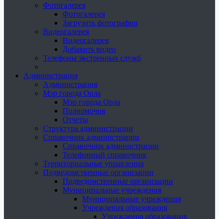
Фотогалерея
Фотогалерея
Загрузить фотографии
Видеогалерея
Видеогалерея
Добавить видео
Телефоны экстренных служб
Администрация
Администрация
Мэр города Орла
Мэр города Орла
Полномочия
Отчеты
Структура администрации
Справочник администрации
Справочник администрации
Телефонный справочник
Территориальные управления
Подведомственные организации
Подведомственные организации
Муниципальные учреждения
Муниципальные учреждения
Учреждения образования
Учреждения образования