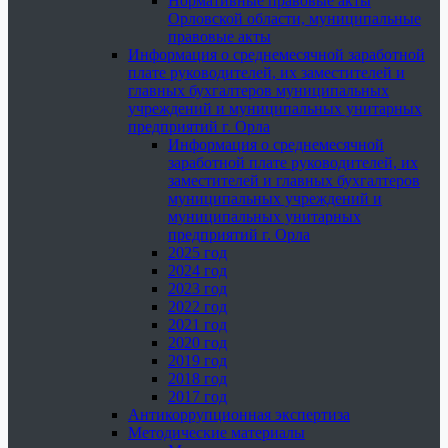
Нормативные правовые акты
Орловской области, муниципальные
правовые акты
Информация о среднемесячной заработной
плате руководителей, их заместителей и
главных бухгалтеров муниципальных
учреждений и муниципальных унитарных
предприятий г. Орла
Информация о среднемесячной
заработной плате руководителей, их
заместителей и главных бухгалтеров
муниципальных учреждений и
муниципальных унитарных
предприятий г. Орла
2025 год
2024 год
2023 год
2022 год
2021 год
2020 год
2019 год
2018 год
2017 год
Антикоррупционная экспертиза
Методические материалы