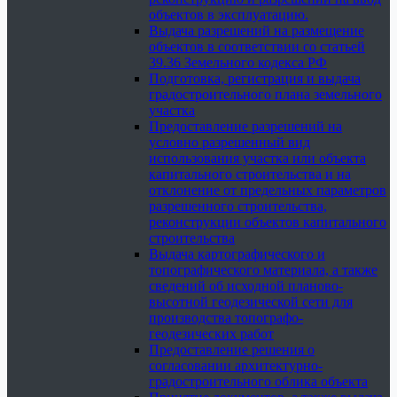
объектов в эксплуатацию.
Выдача разрешений на размещение
объектов в соответствии со статьей
39.36 Земельного кодекса РФ
Подготовка, регистрация и выдача
градостроительного плана земельного
участка
Предоставление разрешений на
условно разрешенный вид
использования участка или объекта
капитального строительства и на
отклонение от предельных параметров
разрешенного строительства,
реконструкции объектов капитального
строительства
Выдача картографического и
топографического материала, а также
сведений об исходной планово-
высотной геодезической сети для
производства топографо-
геодезических работ
Предоставление решения о
согласовании архитектурно-
градостроительного облика объекта