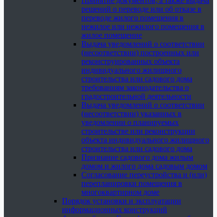
Принятие документов, а также выдача
решений о переводе или об отказе в
переводе жилого помещения в
нежилое или нежилого помещения в
жилое помещение
Выдача уведомлений о соответствии
(несоответствии) построенных или
реконструированных объекта
индивидуального жилищного
строительства или садового дома
требованиям законодательства о
градостроительной деятельности
Выдача уведомлений о соответствии
(несоответствии) указанных в
уведомлении о планируемых
строительстве или реконструкции
объекта индивидуального жилищного
строительства или садового дома
Признание садового дома жилым
домом и жилого дома садовым домом
Согласование переустройства и (или)
перепланировки помещения в
многоквартирном доме
Порядок установки и эксплуатации
информационных конструкций