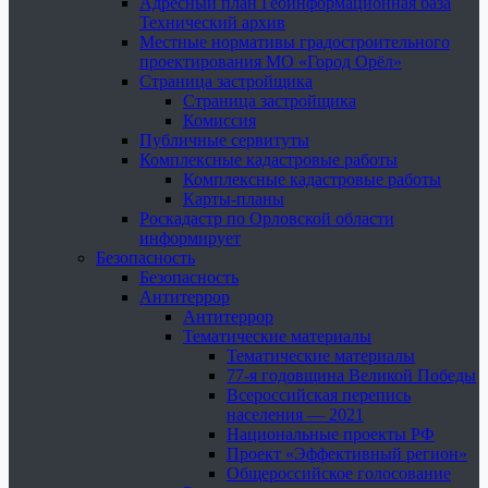
Адресный план Геоинформационная база
Технический архив
Местные нормативы градостроительного
проектирования МО «Город Орёл»
Страница застройщика
Страница застройщика
Комиссия
Публичные сервитуты
Комплексные кадастровые работы
Комплексные кадастровые работы
Карты-планы
Роскадастр по Орловской области
информирует
Безопасность
Безопасность
Антитеррор
Антитеррор
Тематические материалы
Тематические материалы
77-я годовщина Великой Победы
Всероссийская перепись
населения — 2021
Национальные проекты РФ
Проект «Эффективный регион»
Общероссийское голосование