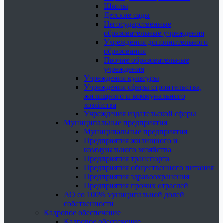
Школы
Детские сады
Негосударственные
образовательные учреждения
Учреждения дополнительного
образования
Прочие образовательные
учреждения
Учреждения культуры
Учреждения сферы строительства,
жилищного и коммунального
хозяйства
Учреждения издательской сферы
Муниципальные предприятия
Муниципальные предприятия
Предприятия жилищного и
коммунального хозяйства
Предприятия транспорта
Предприятия общественного питания
Предприятия здравоохранения
Предприятия прочих отраслей
АО со 100% муниципальной долей
собственности
Кадровое обеспечение
Кадровое обеспечение