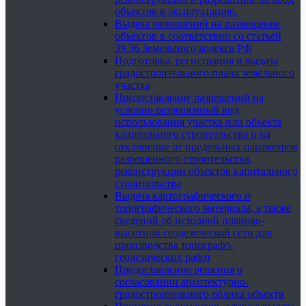
объектов в эксплуатацию.
Выдача разрешений на размещение
объектов в соответствии со статьей
39.36 Земельного кодекса РФ
Подготовка, регистрация и выдача
градостроительного плана земельного
участка
Предоставление разрешений на
условно разрешенный вид
использования участка или объекта
капитального строительства и на
отклонение от предельных параметров
разрешенного строительства,
реконструкции объектов капитального
строительства
Выдача картографического и
топографического материала, а также
сведений об исходной планово-
высотной геодезической сети для
производства топографо-
геодезических работ
Предоставление решения о
согласовании архитектурно-
градостроительного облика объекта