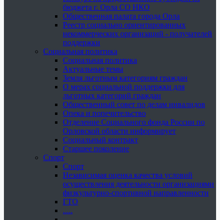
бюджета г. Орла СО НКО
Общественная палата города Орла
Реестр социально ориентированных
некоммерческих организаций - получателей
поддержки
Социальная политика
Социальная политика
Актуальные темы
Земля льготным категориям граждан
О мерах социальной поддержки для
льготных категорий граждан
Общественный совет по делам инвалидов
Опека и попечительство
Отделение Социального фонда России по
Орловской области информирует
Социальный контракт
Старшее поколение
Спорт
Спорт
Независимая оценка качества условий
осуществления деятельности организациями
физкультурно-спортивной направленности
ГТО
.....
......