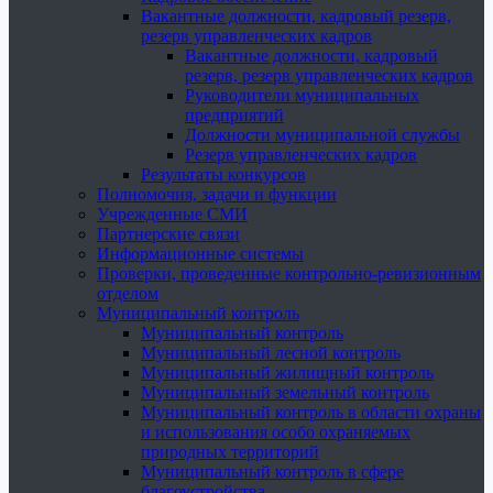
Вакантные должности, кадровый резерв,
резерв управленческих кадров
Вакантные должности, кадровый
резерв, резерв управленческих кадров
Руководители муниципальных
предприятий
Должности муниципальной службы
Резерв управленческих кадров
Результаты конкурсов
Полномочия, задачи и функции
Учрежденные СМИ
Партнерские связи
Информационные системы
Проверки, проведенные контрольно-ревизионным
отделом
Муниципальный контроль
Муниципальный контроль
Муниципальный лесной контроль
Муниципальный жилищный контроль
Муниципальный земельный контроль
Муниципальный контроль в области охраны
и использования особо охраняемых
природных территорий
Муниципальный контроль в сфере
благоустройства