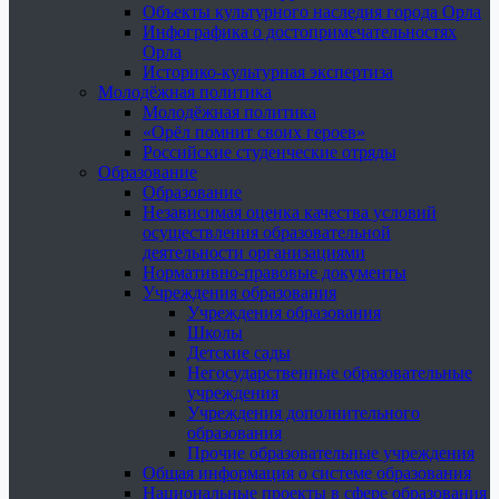
Объекты культурного наследия города Орла
Инфографика о достопримечательностях
Орла
Историко-культурная экспертиза
Молодёжная политика
Молодёжная политика
«Орёл помнит своих героев»
Российские студенческие отряды
Образование
Образование
Независимая оценка качества условий
осуществления образовательной
деятельности организациями
Нормативно-правовые документы
Учреждения образования
Учреждения образования
Школы
Детские сады
Негосударственные образовательные
учреждения
Учреждения дополнительного
образования
Прочие образовательные учреждения
Общая информация о системе образования
Национальные проекты в сфере образования