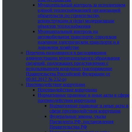
Муниципальный контроль за исполнением
единой теплоснабжающей организацией
обязательств по строительству,
реконструкции и (или) модернизации
объектов теплоснабжения
Муниципальный контроль на
автомобильном транспорте, городском
наземном электрическом транспорте и в
дорожном хозяйстве
Перечень находящихся в распоряжении
администрации муниципального образования
сведений, подлежащих представлению с
использованием координат (распоряжение
Правительства Российской Федерации от
09.02.2017 № 232-р)
Противодействие коррупции
Противодействие коррупции
Нормативные правовые и иные акты в сфере
противодействия коррупции
Нормативные правовые и иные акты в
сфере противодействия коррупции
Федеральные законы, указы
Президента РФ, постановления
Правительства РФ