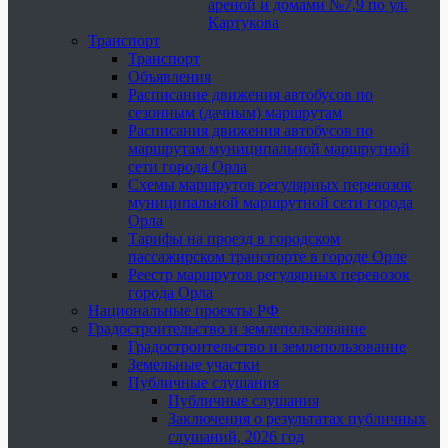
ареной и домами №7,9 по ул.
Картукова
Транспорт
Транспорт
Объявления
Расписание движения автобусов по
сезонным (дачным) маршрутам
Расписания движения автобусов по
маршрутам муниципальной маршрутной
сети города Орла
Схемы маршрутов регулярных перевозок
муниципальной маршрутной сети города
Орла
Тарифы на проезд в городском
пассажирском транспорте в городе Орле
Реестр маршрутов регулярных перевозок
города Орла
Национальные проекты РФ
Градостроительство и землепользование
Градостроительство и землепользование
Земельные участки
Публичные слушания
Публичные слушания
Заключения о результатах публичных
слушаний, 2026 год