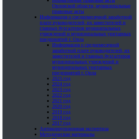
Нормативные правовые акты
Орловской области, муниципальные
правовые акты
Информация о среднемесячной заработной
плате руководителей, их заместителей и
главных бухгалтеров муниципальных
учреждений и муниципальных унитарных
предприятий г. Орла
Информация о среднемесячной
заработной плате руководителей, их
заместителей и главных бухгалтеров
муниципальных учреждений и
муниципальных унитарных
предприятий г. Орла
2025 год
2024 год
2023 год
2022 год
2021 год
2020 год
2019 год
2018 год
2017 год
Антикоррупционная экспертиза
Методические материалы