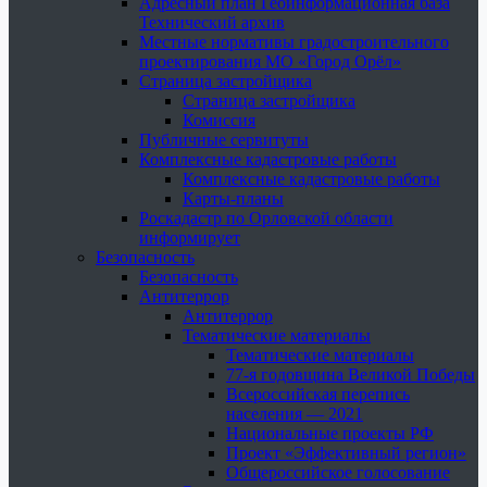
Адресный план Геоинформационная база
Технический архив
Местные нормативы градостроительного
проектирования МО «Город Орёл»
Страница застройщика
Страница застройщика
Комиссия
Публичные сервитуты
Комплексные кадастровые работы
Комплексные кадастровые работы
Карты-планы
Роскадастр по Орловской области
информирует
Безопасность
Безопасность
Антитеррор
Антитеррор
Тематические материалы
Тематические материалы
77-я годовщина Великой Победы
Всероссийская перепись
населения — 2021
Национальные проекты РФ
Проект «Эффективный регион»
Общероссийское голосование