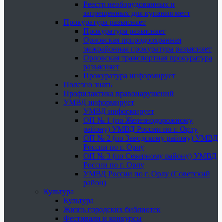
Реестр необорудованных и
запрещенных для купания мест
Прокуратура разъясняет
Прокуратура разъясняет
Орловская природоохранная
межрайонная прокуратура разъясняет
Орловская транспортная прокуратура
разъясняет
Прокуратура информирует
Полезно знать
Профилактика правонарушений
УМВД информирует
УМВД информирует
ОП № 1 (по Железнодорожному
району) УМВД России по г. Орлу
ОП № 2 (по Заводскому району) УМВД
России по г. Орлу
ОП № 3 (по Северному району) УМВД
России по г. Орлу
УМВД России по г. Орлу (Советский
район)
Культура
Культура
Жизнь городских библиотек
Фестивали и конкурсы