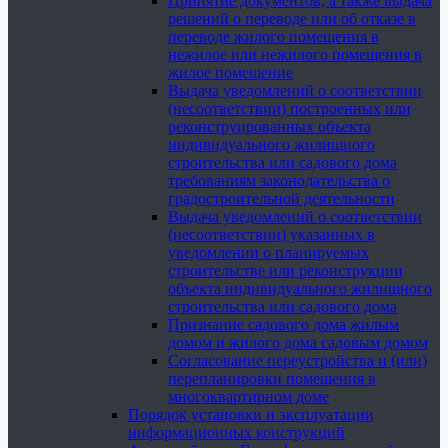
Принятие документов, а также выдача
решений о переводе или об отказе в
переводе жилого помещения в
нежилое или нежилого помещения в
жилое помещение
Выдача уведомлений о соответствии
(несоответствии) построенных или
реконструированных объекта
индивидуального жилищного
строительства или садового дома
требованиям законодательства о
градостроительной деятельности
Выдача уведомлений о соответствии
(несоответствии) указанных в
уведомлении о планируемых
строительстве или реконструкции
объекта индивидуального жилищного
строительства или садового дома
Признание садового дома жилым
домом и жилого дома садовым домом
Согласование переустройства и (или)
перепланировки помещения в
многоквартирном доме
Порядок установки и эксплуатации
информационных конструкций