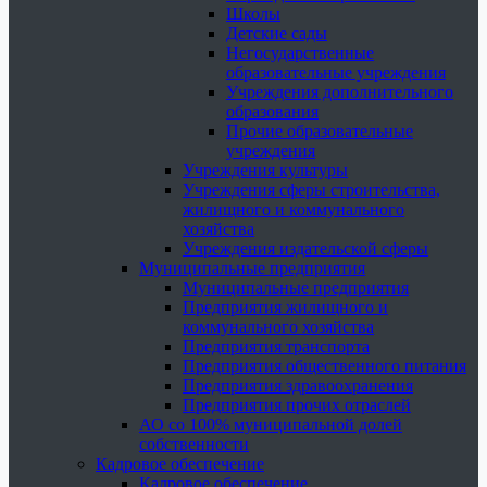
Школы
Детские сады
Негосударственные
образовательные учреждения
Учреждения дополнительного
образования
Прочие образовательные
учреждения
Учреждения культуры
Учреждения сферы строительства,
жилищного и коммунального
хозяйства
Учреждения издательской сферы
Муниципальные предприятия
Муниципальные предприятия
Предприятия жилищного и
коммунального хозяйства
Предприятия транспорта
Предприятия общественного питания
Предприятия здравоохранения
Предприятия прочих отраслей
АО со 100% муниципальной долей
собственности
Кадровое обеспечение
Кадровое обеспечение