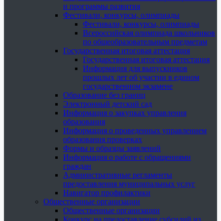
и программы развития
Фестивали, конкурсы, олимпиады
Фестивали, конкурсы, олимпиады
Всероссийская олимпиада школьников
по общеобразовательным предметам
Государственная итоговая аттестация
Государственная итоговая аттестация
Информация для выпускников
прошлых лет об участии в едином
государственном экзамене
Образование без границ
Электронный детский сад
Информация о закупках управления
образования
Информация о проведенных управлением
образования проверках
Формы и образцы заявлений
Информация о работе с обращениями
граждан
Административные регламенты
предоставления муниципальных услуг
Навигатор профилактики
Общественные организации
Общественные организации
Конкурс на предоставление субсидий из