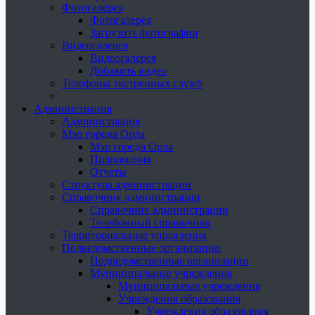
Фотогалерея
Фотогалерея
Загрузить фотографии
Видеогалерея
Видеогалерея
Добавить видео
Телефоны экстренных служб
Администрация
Администрация
Мэр города Орла
Мэр города Орла
Полномочия
Отчеты
Структура администрации
Справочник администрации
Справочник администрации
Телефонный справочник
Территориальные управления
Подведомственные организации
Подведомственные организации
Муниципальные учреждения
Муниципальные учреждения
Учреждения образования
Учреждения образования