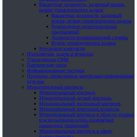
Вакантные должности, кадровый резерв,
резерв управленческих кадров
Вакантные должности, кадровый
резерв, резерв управленческих кадров
Руководители муниципальных
предприятий
Должности муниципальной службы
Резерв управленческих кадров
Результаты конкурсов
Полномочия, задачи и функции
Учрежденные СМИ
Партнерские связи
Информационные системы
Проверки, проведенные контрольно-ревизионным
отделом
Муниципальный контроль
Муниципальный контроль
Муниципальный лесной контроль
Муниципальный жилищный контроль
Муниципальный земельный контроль
Муниципальный контроль в области охраны
и использования особо охраняемых
природных территорий
Муниципальный контроль в сфере
благоустройства