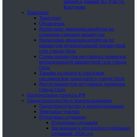
ареной и домами №7,9 по ул.
Картукова
Транспорт
Транспорт
Объявления
Расписание движения автобусов по
сезонным (дачным) маршрутам
Расписания движения автобусов по
маршрутам муниципальной маршрутной
сети города Орла
Схемы маршрутов регулярных перевозок
муниципальной маршрутной сети города
Орла
Тарифы на проезд в городском
пассажирском транспорте в городе Орле
Реестр маршрутов регулярных перевозок
города Орла
Национальные проекты РФ
Градостроительство и землепользование
Градостроительство и землепользование
Земельные участки
Публичные слушания
Публичные слушания
Заключения о результатах публичных
слушаний, 2026 год