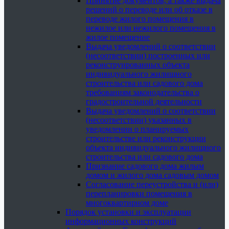
Принятие документов, а также выдача
решений о переводе или об отказе в
переводе жилого помещения в
нежилое или нежилого помещения в
жилое помещение
Выдача уведомлений о соответствии
(несоответствии) построенных или
реконструированных объекта
индивидуального жилищного
строительства или садового дома
требованиям законодательства о
градостроительной деятельности
Выдача уведомлений о соответствии
(несоответствии) указанных в
уведомлении о планируемых
строительстве или реконструкции
объекта индивидуального жилищного
строительства или садового дома
Признание садового дома жилым
домом и жилого дома садовым домом
Согласование переустройства и (или)
перепланировки помещения в
многоквартирном доме
Порядок установки и эксплуатации
информационных конструкций