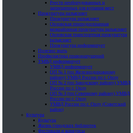
Реестр необорудованных и
запрещенных для купания мест
Прокуратура разъясняет
Прокуратура разъясняет
Орловская природоохранная
межрайонная прокуратура разъясняет
Орловская транспортная прокуратура
разъясняет
Прокуратура информирует
Полезно знать
Профилактика правонарушений
УМВД информирует
УМВД информирует
ОП № 1 (по Железнодорожному
району) УМВД России по г. Орлу
ОП № 2 (по Заводскому району) УМВД
России по г. Орлу
ОП № 3 (по Северному району) УМВД
России по г. Орлу
УМВД России по г. Орлу (Советский
район)
Культура
Культура
Жизнь городских библиотек
Фестивали и конкурсы