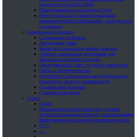
бюджета г. Орла СО НКО
Общественная палата города Орла
Реестр социально ориентированных
некоммерческих организаций - получателей
поддержки
Социальная политика
Социальная политика
Актуальные темы
Земля льготным категориям граждан
О мерах социальной поддержки для
льготных категорий граждан
Общественный совет по делам инвалидов
Опека и попечительство
Отделение Социального фонда России по
Орловской области информирует
Социальный контракт
Старшее поколение
Спорт
Спорт
Независимая оценка качества условий
осуществления деятельности организациями
физкультурно-спортивной направленности
ГТО
.....
......