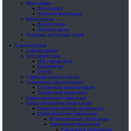
Фотогалерея
Фотогалерея
Загрузить фотографии
Видеогалерея
Видеогалерея
Добавить видео
Телефоны экстренных служб
Администрация
Администрация
Мэр города Орла
Мэр города Орла
Полномочия
Отчеты
Структура администрации
Справочник администрации
Справочник администрации
Телефонный справочник
Территориальные управления
Подведомственные организации
Подведомственные организации
Муниципальные учреждения
Муниципальные учреждения
Учреждения образования
Учреждения образования