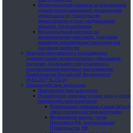
Муниципальный контроль за исполнением
единой теплоснабжающей организацией
обязательств по строительству,
реконструкции и (или) модернизации
объектов теплоснабжения
Муниципальный контроль на
автомобильном транспорте, городском
наземном электрическом транспорте и в
дорожном хозяйстве
Перечень находящихся в распоряжении
администрации муниципального образования
сведений, подлежащих представлению с
использованием координат (распоряжение
Правительства Российской Федерации от
09.02.2017 № 232-р)
Противодействие коррупции
Противодействие коррупции
Нормативные правовые и иные акты в сфере
противодействия коррупции
Нормативные правовые и иные акты в
сфере противодействия коррупции
Федеральные законы, указы
Президента РФ, постановления
Правительства РФ