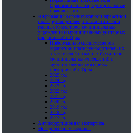
Нормативные правовые акты
Орловской области, муниципальные
правовые акты
Информация о среднемесячной заработной
плате руководителей, их заместителей и
главных бухгалтеров муниципальных
учреждений и муниципальных унитарных
предприятий г. Орла
Информация о среднемесячной
заработной плате руководителей, их
заместителей и главных бухгалтеров
муниципальных учреждений и
муниципальных унитарных
предприятий г. Орла
2025 год
2024 год
2023 год
2022 год
2021 год
2020 год
2019 год
2018 год
2017 год
Антикоррупционная экспертиза
Методические материалы