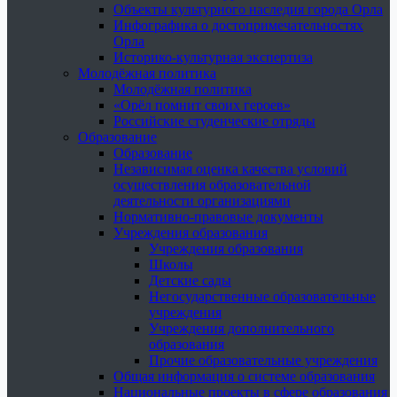
Объекты культурного наследия города Орла
Инфографика о достопримечательностях
Орла
Историко-культурная экспертиза
Молодёжная политика
Молодёжная политика
«Орёл помнит своих героев»
Российские студенческие отряды
Образование
Образование
Независимая оценка качества условий
осуществления образовательной
деятельности организациями
Нормативно-правовые документы
Учреждения образования
Учреждения образования
Школы
Детские сады
Негосударственные образовательные
учреждения
Учреждения дополнительного
образования
Прочие образовательные учреждения
Общая информация о системе образования
Национальные проекты в сфере образования