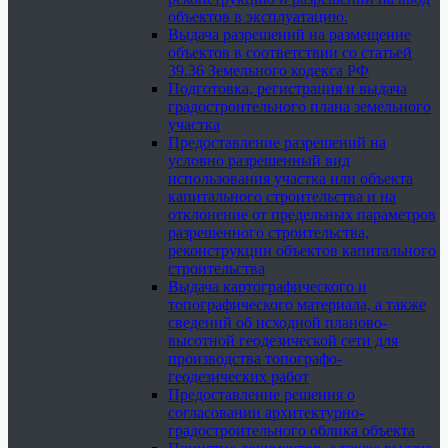
объектов в эксплуатацию.
Выдача разрешений на размещение
объектов в соответствии со статьей
39.36 Земельного кодекса РФ
Подготовка, регистрация и выдача
градостроительного плана земельного
участка
Предоставление разрешений на
условно разрешенный вид
использования участка или объекта
капитального строительства и на
отклонение от предельных параметров
разрешенного строительства,
реконструкции объектов капитального
строительства
Выдача картографического и
топографического материала, а также
сведений об исходной планово-
высотной геодезической сети для
производства топографо-
геодезических работ
Предоставление решения о
согласовании архитектурно-
градостроительного облика объекта