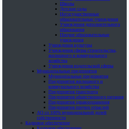
Школы
Детские сады
Негосударственные
образовательные учреждения
Учреждения дополнительного
образования
Прочие образовательные
учреждения
Учреждения культуры
Учреждения сферы строительства,
жилищного и коммунального
хозяйства
Учреждения издательской сферы
Муниципальные предприятия
Муниципальные предприятия
Предприятия жилищного и
коммунального хозяйства
Предприятия транспорта
Предприятия общественного питания
Предприятия здравоохранения
Предприятия прочих отраслей
АО со 100% муниципальной долей
собственности
Кадровое обеспечение
Кадровое обеспечение