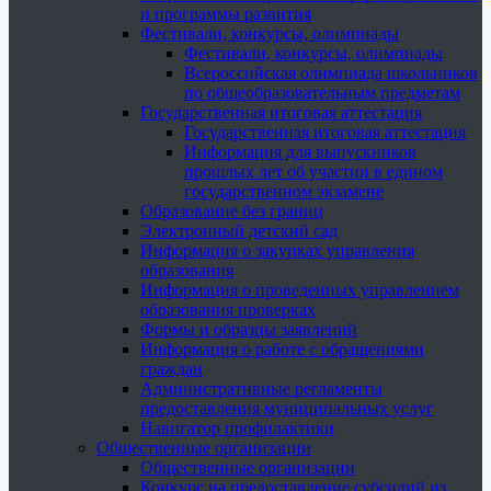
и программы развития
Фестивали, конкурсы, олимпиады
Фестивали, конкурсы, олимпиады
Всероссийская олимпиада школьников
по общеобразовательным предметам
Государственная итоговая аттестация
Государственная итоговая аттестация
Информация для выпускников
прошлых лет об участии в едином
государственном экзамене
Образование без границ
Электронный детский сад
Информация о закупках управления
образования
Информация о проведенных управлением
образования проверках
Формы и образцы заявлений
Информация о работе с обращениями
граждан
Административные регламенты
предоставления муниципальных услуг
Навигатор профилактики
Общественные организации
Общественные организации
Конкурс на предоставление субсидий из