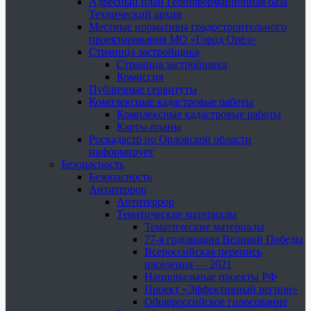
Адресный план Геоинформационная база
Технический архив
Местные нормативы градостроительного
проектирования МО «Город Орёл»
Страница застройщика
Страница застройщика
Комиссия
Публичные сервитуты
Комплексные кадастровые работы
Комплексные кадастровые работы
Карты-планы
Роскадастр по Орловской области
информирует
Безопасность
Безопасность
Антитеррор
Антитеррор
Тематические материалы
Тематические материалы
77-я годовщина Великой Победы
Всероссийская перепись
населения — 2021
Национальные проекты РФ
Проект «Эффективный регион»
Общероссийское голосование