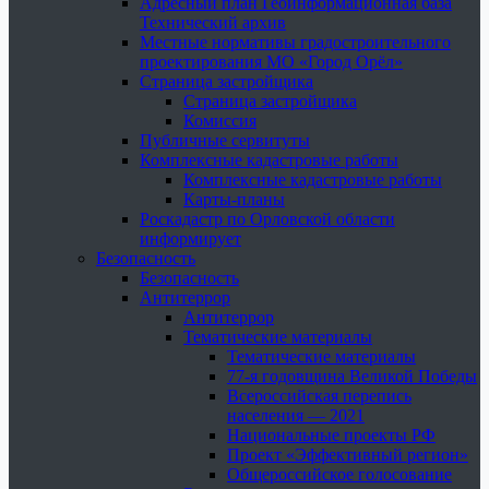
Адресный план Геоинформационная база
Технический архив
Местные нормативы градостроительного
проектирования МО «Город Орёл»
Страница застройщика
Страница застройщика
Комиссия
Публичные сервитуты
Комплексные кадастровые работы
Комплексные кадастровые работы
Карты-планы
Роскадастр по Орловской области
информирует
Безопасность
Безопасность
Антитеррор
Антитеррор
Тематические материалы
Тематические материалы
77-я годовщина Великой Победы
Всероссийская перепись
населения — 2021
Национальные проекты РФ
Проект «Эффективный регион»
Общероссийское голосование