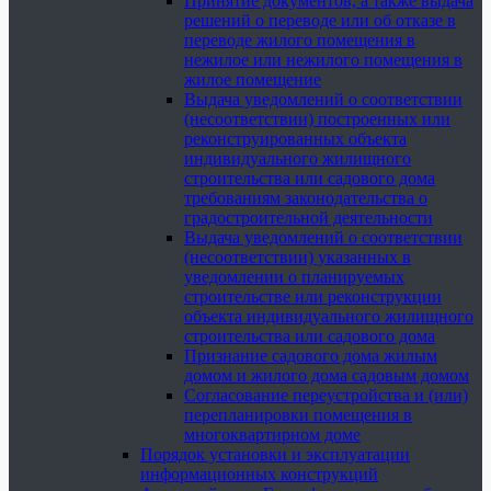
Принятие документов, а также выдача
решений о переводе или об отказе в
переводе жилого помещения в
нежилое или нежилого помещения в
жилое помещение
Выдача уведомлений о соответствии
(несоответствии) построенных или
реконструированных объекта
индивидуального жилищного
строительства или садового дома
требованиям законодательства о
градостроительной деятельности
Выдача уведомлений о соответствии
(несоответствии) указанных в
уведомлении о планируемых
строительстве или реконструкции
объекта индивидуального жилищного
строительства или садового дома
Признание садового дома жилым
домом и жилого дома садовым домом
Согласование переустройства и (или)
перепланировки помещения в
многоквартирном доме
Порядок установки и эксплуатации
информационных конструкций