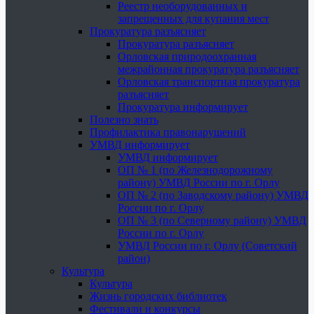
Реестр необорудованных и
запрещенных для купания мест
Прокуратура разъясняет
Прокуратура разъясняет
Орловская природоохранная
межрайонная прокуратура разъясняет
Орловская транспортная прокуратура
разъясняет
Прокуратура информирует
Полезно знать
Профилактика правонарушений
УМВД информирует
УМВД информирует
ОП № 1 (по Железнодорожному
району) УМВД России по г. Орлу
ОП № 2 (по Заводскому району) УМВД
России по г. Орлу
ОП № 3 (по Северному району) УМВД
России по г. Орлу
УМВД России по г. Орлу (Советский
район)
Культура
Культура
Жизнь городских библиотек
Фестивали и конкурсы