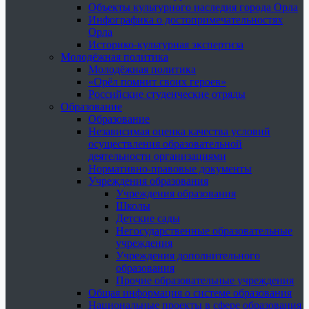
Объекты культурного наследия города Орла
Инфографика о достопримечательностях
Орла
Историко-культурная экспертиза
Молодёжная политика
Молодёжная политика
«Орёл помнит своих героев»
Российские студенческие отряды
Образование
Образование
Независимая оценка качества условий
осуществления образовательной
деятельности организациями
Нормативно-правовые документы
Учреждения образования
Учреждения образования
Школы
Детские сады
Негосударственные образовательные
учреждения
Учреждения дополнительного
образования
Прочие образовательные учреждения
Общая информация о системе образования
Национальные проекты в сфере образования