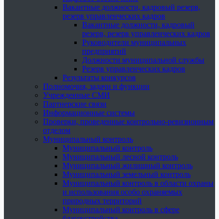
Вакантные должности, кадровый резерв,
резерв управленческих кадров
Вакантные должности, кадровый
резерв, резерв управленческих кадров
Руководители муниципальных
предприятий
Должности муниципальной службы
Резерв управленческих кадров
Результаты конкурсов
Полномочия, задачи и функции
Учрежденные СМИ
Партнерские связи
Информационные системы
Проверки, проведенные контрольно-ревизионным
отделом
Муниципальный контроль
Муниципальный контроль
Муниципальный лесной контроль
Муниципальный жилищный контроль
Муниципальный земельный контроль
Муниципальный контроль в области охраны
и использования особо охраняемых
природных территорий
Муниципальный контроль в сфере
благоустройства