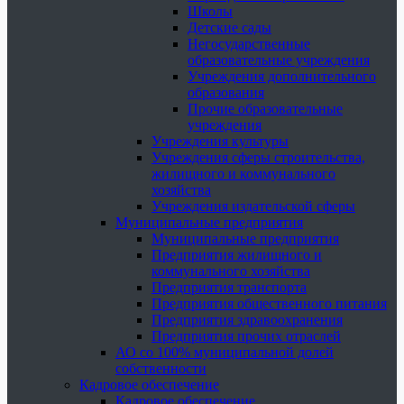
Школы
Детские сады
Негосударственные
образовательные учреждения
Учреждения дополнительного
образования
Прочие образовательные
учреждения
Учреждения культуры
Учреждения сферы строительства,
жилищного и коммунального
хозяйства
Учреждения издательской сферы
Муниципальные предприятия
Муниципальные предприятия
Предприятия жилищного и
коммунального хозяйства
Предприятия транспорта
Предприятия общественного питания
Предприятия здравоохранения
Предприятия прочих отраслей
АО со 100% муниципальной долей
собственности
Кадровое обеспечение
Кадровое обеспечение