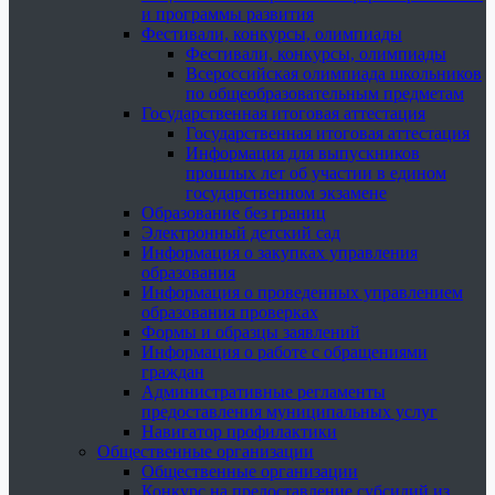
и программы развития
Фестивали, конкурсы, олимпиады
Фестивали, конкурсы, олимпиады
Всероссийская олимпиада школьников
по общеобразовательным предметам
Государственная итоговая аттестация
Государственная итоговая аттестация
Информация для выпускников
прошлых лет об участии в едином
государственном экзамене
Образование без границ
Электронный детский сад
Информация о закупках управления
образования
Информация о проведенных управлением
образования проверках
Формы и образцы заявлений
Информация о работе с обращениями
граждан
Административные регламенты
предоставления муниципальных услуг
Навигатор профилактики
Общественные организации
Общественные организации
Конкурс на предоставление субсидий из