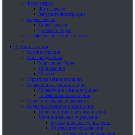
Фотогалерея
Фотогалерея
Загрузить фотографии
Видеогалерея
Видеогалерея
Добавить видео
Телефоны экстренных служб
Администрация
Администрация
Мэр города Орла
Мэр города Орла
Полномочия
Отчеты
Структура администрации
Справочник администрации
Справочник администрации
Телефонный справочник
Территориальные управления
Подведомственные организации
Подведомственные организации
Муниципальные учреждения
Муниципальные учреждения
Учреждения образования
Учреждения образования