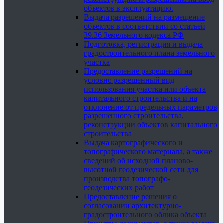
объектов в эксплуатацию.
Выдача разрешений на размещение
объектов в соответствии со статьей
39.36 Земельного кодекса РФ
Подготовка, регистрация и выдача
градостроительного плана земельного
участка
Предоставление разрешений на
условно разрешенный вид
использования участка или объекта
капитального строительства и на
отклонение от предельных параметров
разрешенного строительства,
реконструкции объектов капитального
строительства
Выдача картографического и
топографического материала, а также
сведений об исходной планово-
высотной геодезической сети для
производства топографо-
геодезических работ
Предоставление решения о
согласовании архитектурно-
градостроительного облика объекта