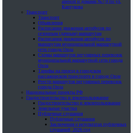
ареной и домами №7,9 по ул.
Картукова
Транспорт
Транспорт
Объявления
Расписание движения автобусов по
сезонным (дачным) маршрутам
Расписания движения автобусов по
маршрутам муниципальной маршрутной
сети города Орла
Схемы маршрутов регулярных перевозок
муниципальной маршрутной сети города
Орла
Тарифы на проезд в городском
пассажирском транспорте в городе Орле
Реестр маршрутов регулярных перевозок
города Орла
Национальные проекты РФ
Градостроительство и землепользование
Градостроительство и землепользование
Земельные участки
Публичные слушания
Публичные слушания
Заключения о результатах публичных
слушаний, 2026 год