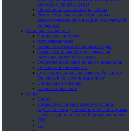
бюджета г. Орла СО НКО
Общественная палата города Орла
Реестр социально ориентированных
некоммерческих организаций - получателей
поддержки
Социальная политика
Социальная политика
Актуальные темы
Земля льготным категориям граждан
О мерах социальной поддержки для
льготных категорий граждан
Общественный совет по делам инвалидов
Опека и попечительство
Отделение Социального фонда России по
Орловской области информирует
Социальный контракт
Старшее поколение
Спорт
Спорт
Независимая оценка качества условий
осуществления деятельности организациями
физкультурно-спортивной направленности
ГТО
.....
......