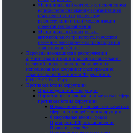
Муниципальный контроль за исполнением
единой теплоснабжающей организацией
обязательств по строительству,
реконструкции и (или) модернизации
объектов теплоснабжения
Муниципальный контроль на
автомобильном транспорте, городском
наземном электрическом транспорте и в
дорожном хозяйстве
Перечень находящихся в распоряжении
администрации муниципального образования
сведений, подлежащих представлению с
использованием координат (распоряжение
Правительства Российской Федерации от
09.02.2017 № 232-р)
Противодействие коррупции
Противодействие коррупции
Нормативные правовые и иные акты в сфере
противодействия коррупции
Нормативные правовые и иные акты в
сфере противодействия коррупции
Федеральные законы, указы
Президента РФ, постановления
Правительства РФ