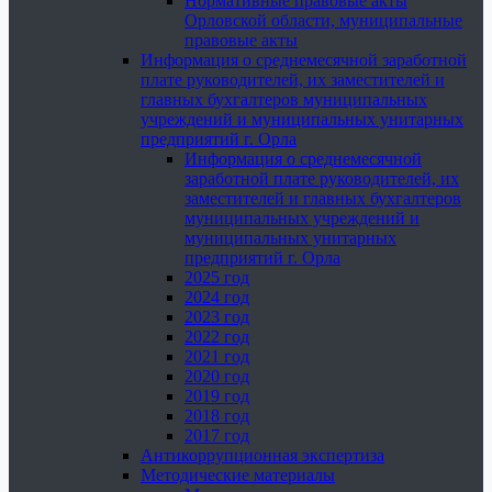
Нормативные правовые акты
Орловской области, муниципальные
правовые акты
Информация о среднемесячной заработной
плате руководителей, их заместителей и
главных бухгалтеров муниципальных
учреждений и муниципальных унитарных
предприятий г. Орла
Информация о среднемесячной
заработной плате руководителей, их
заместителей и главных бухгалтеров
муниципальных учреждений и
муниципальных унитарных
предприятий г. Орла
2025 год
2024 год
2023 год
2022 год
2021 год
2020 год
2019 год
2018 год
2017 год
Антикоррупционная экспертиза
Методические материалы