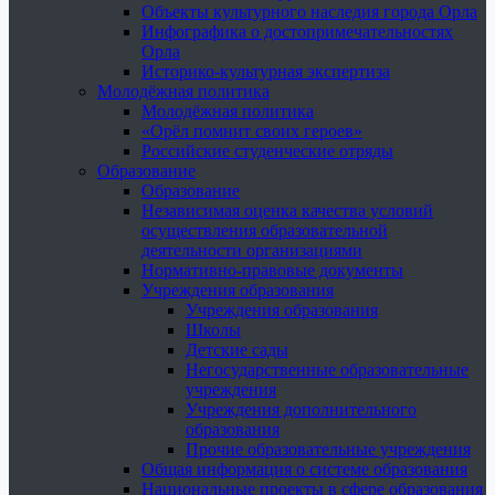
Объекты культурного наследия города Орла
Инфографика о достопримечательностях
Орла
Историко-культурная экспертиза
Молодёжная политика
Молодёжная политика
«Орёл помнит своих героев»
Российские студенческие отряды
Образование
Образование
Независимая оценка качества условий
осуществления образовательной
деятельности организациями
Нормативно-правовые документы
Учреждения образования
Учреждения образования
Школы
Детские сады
Негосударственные образовательные
учреждения
Учреждения дополнительного
образования
Прочие образовательные учреждения
Общая информация о системе образования
Национальные проекты в сфере образования