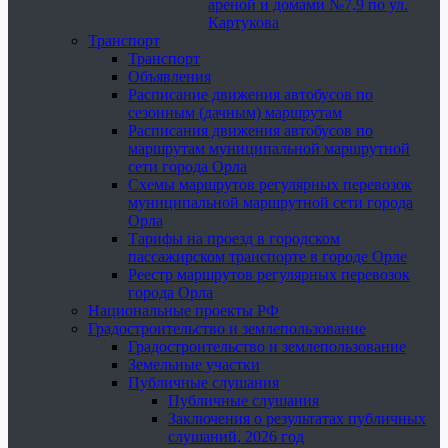
ареной и домами №7,9 по ул.
Картукова
Транспорт
Транспорт
Объявления
Расписание движения автобусов по
сезонным (дачным) маршрутам
Расписания движения автобусов по
маршрутам муниципальной маршрутной
сети города Орла
Схемы маршрутов регулярных перевозок
муниципальной маршрутной сети города
Орла
Тарифы на проезд в городском
пассажирском транспорте в городе Орле
Реестр маршрутов регулярных перевозок
города Орла
Национальные проекты РФ
Градостроительство и землепользование
Градостроительство и землепользование
Земельные участки
Публичные слушания
Публичные слушания
Заключения о результатах публичных
слушаний, 2026 год