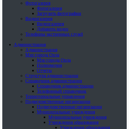
Фотогалерея
Фотогалерея
Загрузить фотографии
Видеогалерея
Видеогалерея
Добавить видео
Телефоны экстренных служб
Администрация
Администрация
Мэр города Орла
Мэр города Орла
Полномочия
Отчеты
Структура администрации
Справочник администрации
Справочник администрации
Телефонный справочник
Территориальные управления
Подведомственные организации
Подведомственные организации
Муниципальные учреждения
Муниципальные учреждения
Учреждения образования
Учреждения образования