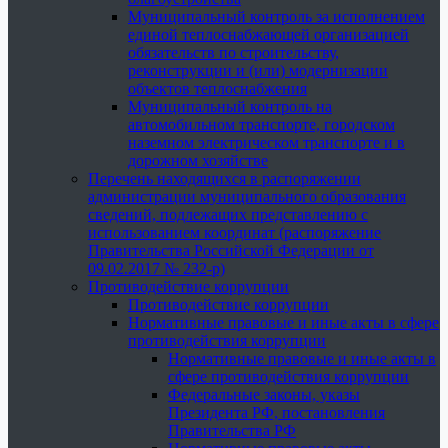
Муниципальный контроль за исполнением
единой теплоснабжающей организацией
обязательств по строительству,
реконструкции и (или) модернизации
объектов теплоснабжения
Муниципальный контроль на
автомобильном транспорте, городском
наземном электрическом транспорте и в
дорожном хозяйстве
Перечень находящихся в распоряжении
администрации муниципального образования
сведений, подлежащих представлению с
использованием координат (распоряжение
Правительства Российской Федерации от
09.02.2017 № 232-р)
Противодействие коррупции
Противодействие коррупции
Нормативные правовые и иные акты в сфере
противодействия коррупции
Нормативные правовые и иные акты в
сфере противодействия коррупции
Федеральные законы, указы
Президента РФ, постановления
Правительства РФ