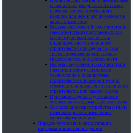
Принятие документов, а также выдача
решений о переводе или об отказе в
переводе жилого помещения в
нежилое или нежилого помещения в
жилое помещение
Выдача уведомлений о соответствии
(несоответствии) построенных или
реконструированных объекта
индивидуального жилищного
строительства или садового дома
требованиям законодательства о
градостроительной деятельности
Выдача уведомлений о соответствии
(несоответствии) указанных в
уведомлении о планируемых
строительстве или реконструкции
объекта индивидуального жилищного
строительства или садового дома
Признание садового дома жилым
домом и жилого дома садовым домом
Согласование переустройства и (или)
перепланировки помещения в
многоквартирном доме
Порядок установки и эксплуатации
информационных конструкций