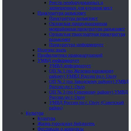
Реестр необорудованных и
запрещенных для купания мест
Прокуратура разъясняет
Прокуратура разъясняет
Орловская природоохранная
межрайонная прокуратура разъясняет
Орловская транспортная прокуратура
разъясняет
Прокуратура информирует
Полезно знать
Профилактика правонарушений
УМВД информирует
УМВД информирует
ОП № 1 (по Железнодорожному
району) УМВД России по г. Орлу
ОП № 2 (по Заводскому району) УМВД
России по г. Орлу
ОП № 3 (по Северному району) УМВД
России по г. Орлу
УМВД России по г. Орлу (Советский
район)
Культура
Культура
Жизнь городских библиотек
Фестивали и конкурсы