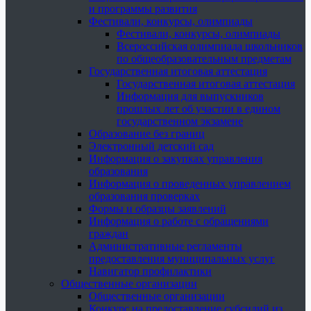
и программы развития
Фестивали, конкурсы, олимпиады
Фестивали, конкурсы, олимпиады
Всероссийская олимпиада школьников
по общеобразовательным предметам
Государственная итоговая аттестация
Государственная итоговая аттестация
Информация для выпускников
прошлых лет об участии в едином
государственном экзамене
Образование без границ
Электронный детский сад
Информация о закупках управления
образования
Информация о проведенных управлением
образования проверках
Формы и образцы заявлений
Информация о работе с обращениями
граждан
Административные регламенты
предоставления муниципальных услуг
Навигатор профилактики
Общественные организации
Общественные организации
Конкурс на предоставление субсидий из