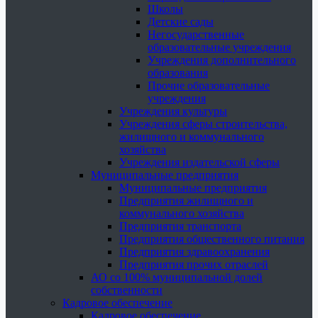
Школы
Детские сады
Негосударственные
образовательные учреждения
Учреждения дополнительного
образования
Прочие образовательные
учреждения
Учреждения культуры
Учреждения сферы строительства,
жилищного и коммунального
хозяйства
Учреждения издательской сферы
Муниципальные предприятия
Муниципальные предприятия
Предприятия жилищного и
коммунального хозяйства
Предприятия транспорта
Предприятия общественного питания
Предприятия здравоохранения
Предприятия прочих отраслей
АО со 100% муниципальной долей
собственности
Кадровое обеспечение
Кадровое обеспечение