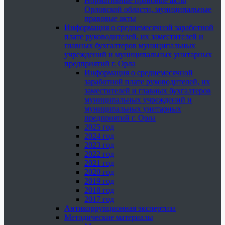
Нормативные правовые акты
Орловской области, муниципальные
правовые акты
Информация о среднемесячной заработной
плате руководителей, их заместителей и
главных бухгалтеров муниципальных
учреждений и муниципальных унитарных
предприятий г. Орла
Информация о среднемесячной
заработной плате руководителей, их
заместителей и главных бухгалтеров
муниципальных учреждений и
муниципальных унитарных
предприятий г. Орла
2025 год
2024 год
2023 год
2022 год
2021 год
2020 год
2019 год
2018 год
2017 год
Антикоррупционная экспертиза
Методические материалы