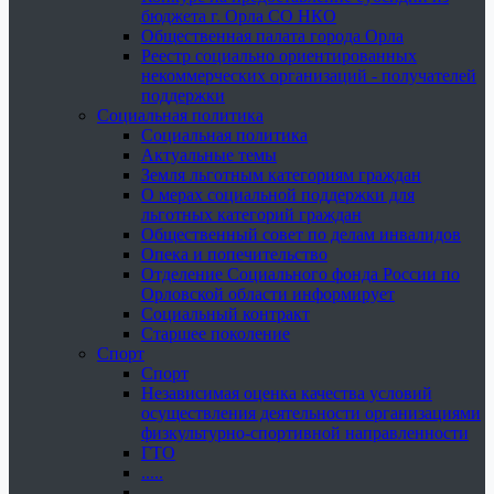
бюджета г. Орла СО НКО
Общественная палата города Орла
Реестр социально ориентированных
некоммерческих организаций - получателей
поддержки
Социальная политика
Социальная политика
Актуальные темы
Земля льготным категориям граждан
О мерах социальной поддержки для
льготных категорий граждан
Общественный совет по делам инвалидов
Опека и попечительство
Отделение Социального фонда России по
Орловской области информирует
Социальный контракт
Старшее поколение
Спорт
Спорт
Независимая оценка качества условий
осуществления деятельности организациями
физкультурно-спортивной направленности
ГТО
.....
......