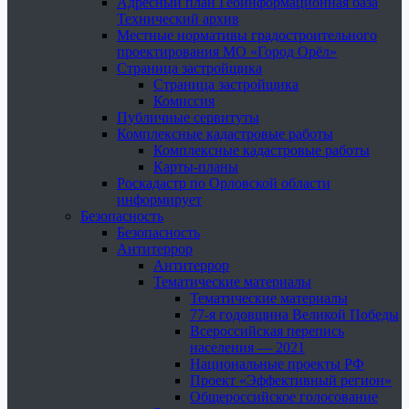
Адресный план Геоинформационная база
Технический архив
Местные нормативы градостроительного
проектирования МО «Город Орёл»
Страница застройщика
Страница застройщика
Комиссия
Публичные сервитуты
Комплексные кадастровые работы
Комплексные кадастровые работы
Карты-планы
Роскадастр по Орловской области
информирует
Безопасность
Безопасность
Антитеррор
Антитеррор
Тематические материалы
Тематические материалы
77-я годовщина Великой Победы
Всероссийская перепись
населения — 2021
Национальные проекты РФ
Проект «Эффективный регион»
Общероссийское голосование