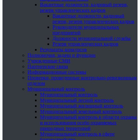
Вакантные должности, кадровый резерв,
резерв управленческих кадров
Вакантные должности, кадровый
резерв, резерв управленческих кадров
Руководители муниципальных
предприятий
Должности муниципальной службы
Резерв управленческих кадров
Результаты конкурсов
Полномочия, задачи и функции
Учрежденные СМИ
Партнерские связи
Информационные системы
Проверки, проведенные контрольно-ревизионным
отделом
Муниципальный контроль
Муниципальный контроль
Муниципальный лесной контроль
Муниципальный жилищный контроль
Муниципальный земельный контроль
Муниципальный контроль в области охраны
и использования особо охраняемых
природных территорий
Муниципальный контроль в сфере
благоустройства