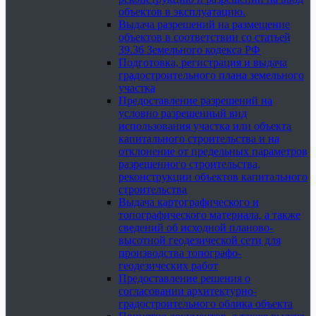
объектов в эксплуатацию.
Выдача разрешений на размещение
объектов в соответствии со статьей
39.36 Земельного кодекса РФ
Подготовка, регистрация и выдача
градостроительного плана земельного
участка
Предоставление разрешений на
условно разрешенный вид
использования участка или объекта
капитального строительства и на
отклонение от предельных параметров
разрешенного строительства,
реконструкции объектов капитального
строительства
Выдача картографического и
топографического материала, а также
сведений об исходной планово-
высотной геодезической сети для
производства топографо-
геодезических работ
Предоставление решения о
согласовании архитектурно-
градостроительного облика объекта