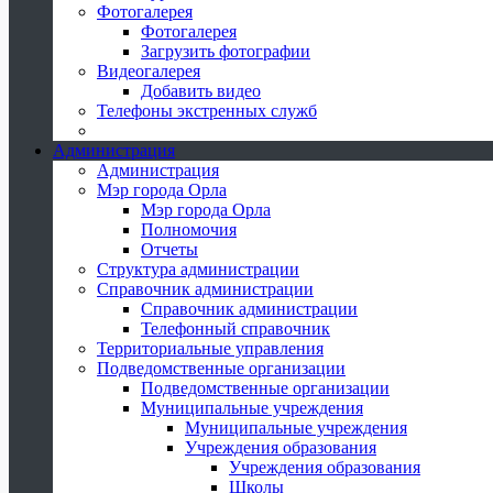
Фотогалерея
Фотогалерея
Загрузить фотографии
Видеогалерея
Добавить видео
Телефоны экстренных служб
Администрация
Администрация
Мэр города Орла
Мэр города Орла
Полномочия
Отчеты
Структура администрации
Справочник администрации
Справочник администрации
Телефонный справочник
Территориальные управления
Подведомственные организации
Подведомственные организации
Муниципальные учреждения
Муниципальные учреждения
Учреждения образования
Учреждения образования
Школы