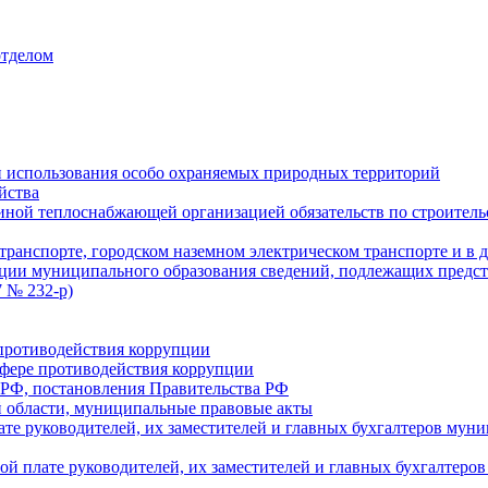
отделом
 использования особо охраняемых природных территорий
йства
ой теплоснабжающей организацией обязательств по строительс
ранспорте, городском наземном электрическом транспорте и в 
ции муниципального образования сведений, подлежащих предст
 № 232-р)
противодействия коррупции
фере противодействия коррупции
 РФ, постановления Правительства РФ
 области, муниципальные правовые акты
ате руководителей, их заместителей и главных бухгалтеров м
ой плате руководителей, их заместителей и главных бухгалте