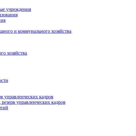
ные учреждения
азования
ния
щного и коммунального хозяйства
го хозяйства
ости
рв управленческих кадров
 резерв управленческих кадров
ятий