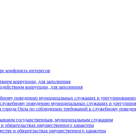
ре конфликта интересов
твием коррупции, для заполнения
одействием коррупции, для заполнения
ебному поведению муниципальных служащих и урегулированию 
 служебному поведению муниципальных служащих и урегулиро
 города Орла по соблюдению требований к служебному повед
с бывшим государственным, муниципальным служащим
е и обязательствах имущественного характера
ществе и обязательствах имущественного характера