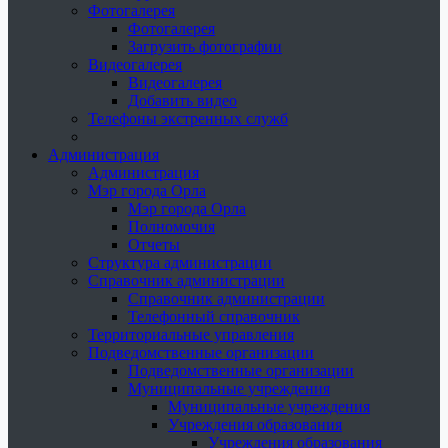
Фотогалерея
Фотогалерея
Загрузить фотографии
Видеогалерея
Видеогалерея
Добавить видео
Телефоны экстренных служб
Администрация
Администрация
Мэр города Орла
Мэр города Орла
Полномочия
Отчеты
Структура администрации
Справочник администрации
Справочник администрации
Телефонный справочник
Территориальные управления
Подведомственные организации
Подведомственные организации
Муниципальные учреждения
Муниципальные учреждения
Учреждения образования
Учреждения образования