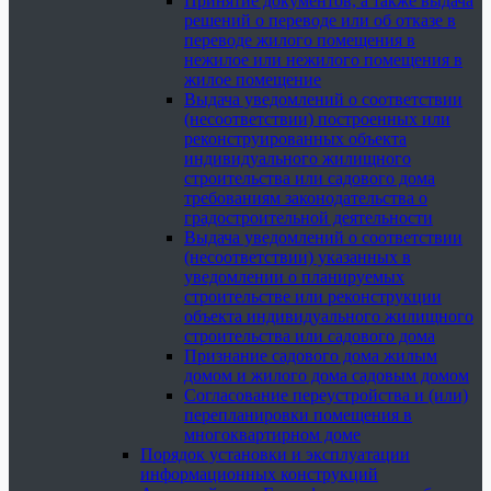
Принятие документов, а также выдача
решений о переводе или об отказе в
переводе жилого помещения в
нежилое или нежилого помещения в
жилое помещение
Выдача уведомлений о соответствии
(несоответствии) построенных или
реконструированных объекта
индивидуального жилищного
строительства или садового дома
требованиям законодательства о
градостроительной деятельности
Выдача уведомлений о соответствии
(несоответствии) указанных в
уведомлении о планируемых
строительстве или реконструкции
объекта индивидуального жилищного
строительства или садового дома
Признание садового дома жилым
домом и жилого дома садовым домом
Согласование переустройства и (или)
перепланировки помещения в
многоквартирном доме
Порядок установки и эксплуатации
информационных конструкций