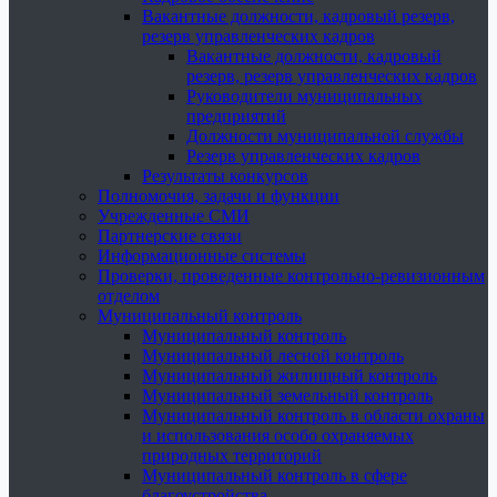
Вакантные должности, кадровый резерв,
резерв управленческих кадров
Вакантные должности, кадровый
резерв, резерв управленческих кадров
Руководители муниципальных
предприятий
Должности муниципальной службы
Резерв управленческих кадров
Результаты конкурсов
Полномочия, задачи и функции
Учрежденные СМИ
Партнерские связи
Информационные системы
Проверки, проведенные контрольно-ревизионным
отделом
Муниципальный контроль
Муниципальный контроль
Муниципальный лесной контроль
Муниципальный жилищный контроль
Муниципальный земельный контроль
Муниципальный контроль в области охраны
и использования особо охраняемых
природных территорий
Муниципальный контроль в сфере
благоустройства