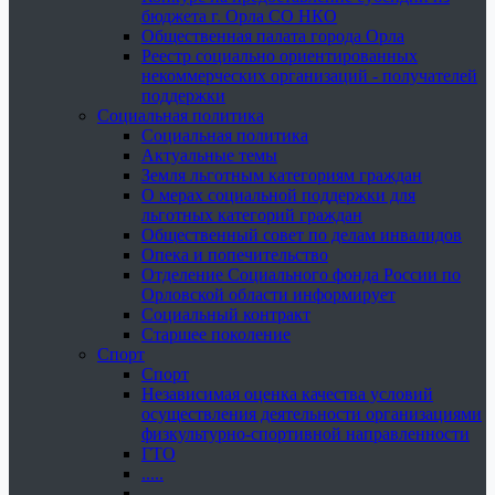
бюджета г. Орла СО НКО
Общественная палата города Орла
Реестр социально ориентированных
некоммерческих организаций - получателей
поддержки
Социальная политика
Социальная политика
Актуальные темы
Земля льготным категориям граждан
О мерах социальной поддержки для
льготных категорий граждан
Общественный совет по делам инвалидов
Опека и попечительство
Отделение Социального фонда России по
Орловской области информирует
Социальный контракт
Старшее поколение
Спорт
Спорт
Независимая оценка качества условий
осуществления деятельности организациями
физкультурно-спортивной направленности
ГТО
.....
......