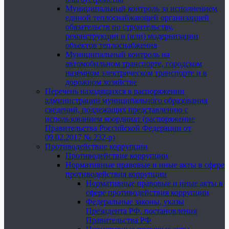
Муниципальный контроль за исполнением
единой теплоснабжающей организацией
обязательств по строительству,
реконструкции и (или) модернизации
объектов теплоснабжения
Муниципальный контроль на
автомобильном транспорте, городском
наземном электрическом транспорте и в
дорожном хозяйстве
Перечень находящихся в распоряжении
администрации муниципального образования
сведений, подлежащих представлению с
использованием координат (распоряжение
Правительства Российской Федерации от
09.02.2017 № 232-р)
Противодействие коррупции
Противодействие коррупции
Нормативные правовые и иные акты в сфере
противодействия коррупции
Нормативные правовые и иные акты в
сфере противодействия коррупции
Федеральные законы, указы
Президента РФ, постановления
Правительства РФ