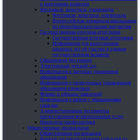
и программы развития
Фестивали, конкурсы, олимпиады
Фестивали, конкурсы, олимпиады
Всероссийская олимпиада школьников
по общеобразовательным предметам
Государственная итоговая аттестация
Государственная итоговая аттестация
Информация для выпускников
прошлых лет об участии в едином
государственном экзамене
Образование без границ
Электронный детский сад
Информация о закупках управления
образования
Информация о проведенных управлением
образования проверках
Формы и образцы заявлений
Информация о работе с обращениями
граждан
Административные регламенты
предоставления муниципальных услуг
Навигатор профилактики
Общественные организации
Общественные организации
Конкурс на предоставление субсидий из