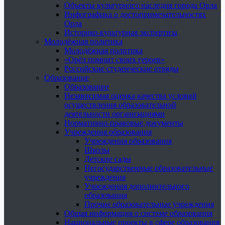
Объекты культурного наследия города Орла
Инфографика о достопримечательностях
Орла
Историко-культурная экспертиза
Молодёжная политика
Молодёжная политика
«Орёл помнит своих героев»
Российские студенческие отряды
Образование
Образование
Независимая оценка качества условий
осуществления образовательной
деятельности организациями
Нормативно-правовые документы
Учреждения образования
Учреждения образования
Школы
Детские сады
Негосударственные образовательные
учреждения
Учреждения дополнительного
образования
Прочие образовательные учреждения
Общая информация о системе образования
Национальные проекты в сфере образования