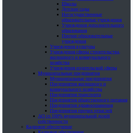
Школы
Детские сады
Негосударственные
образовательные учреждения
Учреждения дополнительного
образования
Прочие образовательные
учреждения
Учреждения культуры
Учреждения сферы строительства,
жилищного и коммунального
хозяйства
Учреждения издательской сферы
Муниципальные предприятия
Муниципальные предприятия
Предприятия жилищного и
коммунального хозяйства
Предприятия транспорта
Предприятия общественного питания
Предприятия здравоохранения
Предприятия прочих отраслей
АО со 100% муниципальной долей
собственности
Кадровое обеспечение
Кадровое обеспечение