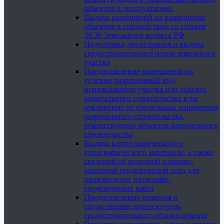
объектов в эксплуатацию.
Выдача разрешений на размещение
объектов в соответствии со статьей
39.36 Земельного кодекса РФ
Подготовка, регистрация и выдача
градостроительного плана земельного
участка
Предоставление разрешений на
условно разрешенный вид
использования участка или объекта
капитального строительства и на
отклонение от предельных параметров
разрешенного строительства,
реконструкции объектов капитального
строительства
Выдача картографического и
топографического материала, а также
сведений об исходной планово-
высотной геодезической сети для
производства топографо-
геодезических работ
Предоставление решения о
согласовании архитектурно-
градостроительного облика объекта