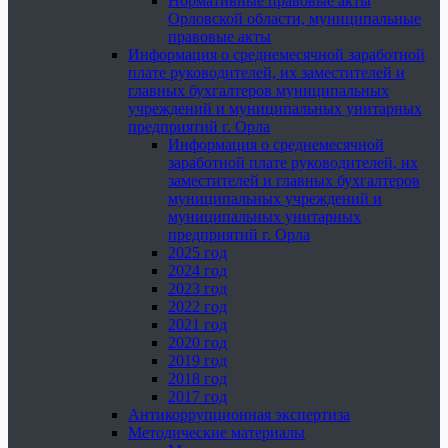
Нормативные правовые акты
Орловской области, муниципальные
правовые акты
Информация о среднемесячной заработной
плате руководителей, их заместителей и
главных бухгалтеров муниципальных
учреждений и муниципальных унитарных
предприятий г. Орла
Информация о среднемесячной
заработной плате руководителей, их
заместителей и главных бухгалтеров
муниципальных учреждений и
муниципальных унитарных
предприятий г. Орла
2025 год
2024 год
2023 год
2022 год
2021 год
2020 год
2019 год
2018 год
2017 год
Антикоррупционная экспертиза
Методические материалы