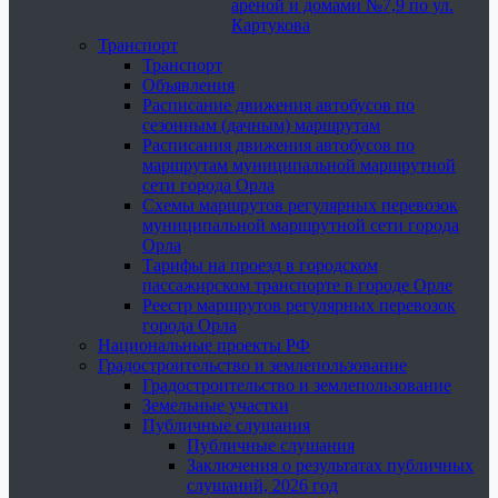
ареной и домами №7,9 по ул.
Картукова
Транспорт
Транспорт
Объявления
Расписание движения автобусов по
сезонным (дачным) маршрутам
Расписания движения автобусов по
маршрутам муниципальной маршрутной
сети города Орла
Схемы маршрутов регулярных перевозок
муниципальной маршрутной сети города
Орла
Тарифы на проезд в городском
пассажирском транспорте в городе Орле
Реестр маршрутов регулярных перевозок
города Орла
Национальные проекты РФ
Градостроительство и землепользование
Градостроительство и землепользование
Земельные участки
Публичные слушания
Публичные слушания
Заключения о результатах публичных
слушаний, 2026 год