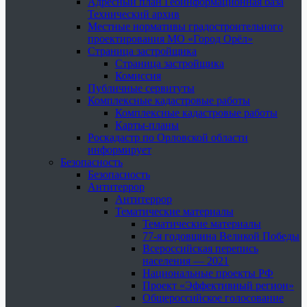
Адресный план Геоинформационная база
Технический архив
Местные нормативы градостроительного
проектирования МО «Город Орёл»
Страница застройщика
Страница застройщика
Комиссия
Публичные сервитуты
Комплексные кадастровые работы
Комплексные кадастровые работы
Карты-планы
Роскадастр по Орловской области
информирует
Безопасность
Безопасность
Антитеррор
Антитеррор
Тематические материалы
Тематические материалы
77-я годовщина Великой Победы
Всероссийская перепись
населения — 2021
Национальные проекты РФ
Проект «Эффективный регион»
Общероссийское голосование