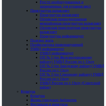
Реестр необорудованных и
запрещенных для купания мест
Прокуратура разъясняет
Прокуратура разъясняет
Орловская природоохранная
межрайонная прокуратура разъясняет
Орловская транспортная прокуратура
разъясняет
Прокуратура информирует
Полезно знать
Профилактика правонарушений
УМВД информирует
УМВД информирует
ОП № 1 (по Железнодорожному
району) УМВД России по г. Орлу
ОП № 2 (по Заводскому району) УМВД
России по г. Орлу
ОП № 3 (по Северному району) УМВД
России по г. Орлу
УМВД России по г. Орлу (Советский
район)
Культура
Культура
Жизнь городских библиотек
Фестивали и конкурсы