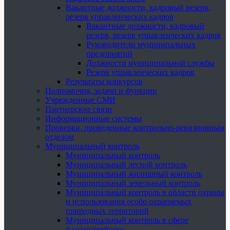
Вакантные должности, кадровый резерв,
резерв управленческих кадров
Вакантные должности, кадровый
резерв, резерв управленческих кадров
Руководители муниципальных
предприятий
Должности муниципальной службы
Резерв управленческих кадров
Результаты конкурсов
Полномочия, задачи и функции
Учрежденные СМИ
Партнерские связи
Информационные системы
Проверки, проведенные контрольно-ревизионным
отделом
Муниципальный контроль
Муниципальный контроль
Муниципальный лесной контроль
Муниципальный жилищный контроль
Муниципальный земельный контроль
Муниципальный контроль в области охраны
и использования особо охраняемых
природных территорий
Муниципальный контроль в сфере
благоустройства