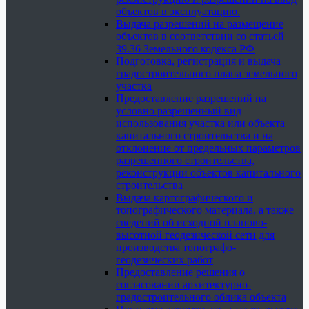
объектов в эксплуатацию.
Выдача разрешений на размещение
объектов в соответствии со статьей
39.36 Земельного кодекса РФ
Подготовка, регистрация и выдача
градостроительного плана земельного
участка
Предоставление разрешений на
условно разрешенный вид
использования участка или объекта
капитального строительства и на
отклонение от предельных параметров
разрешенного строительства,
реконструкции объектов капитального
строительства
Выдача картографического и
топографического материала, а также
сведений об исходной планово-
высотной геодезической сети для
производства топографо-
геодезических работ
Предоставление решения о
согласовании архитектурно-
градостроительного облика объекта