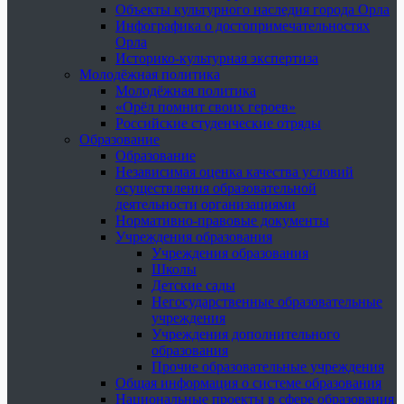
Объекты культурного наследия города Орла
Инфографика о достопримечательностях
Орла
Историко-культурная экспертиза
Молодёжная политика
Молодёжная политика
«Орёл помнит своих героев»
Российские студенческие отряды
Образование
Образование
Независимая оценка качества условий
осуществления образовательной
деятельности организациями
Нормативно-правовые документы
Учреждения образования
Учреждения образования
Школы
Детские сады
Негосударственные образовательные
учреждения
Учреждения дополнительного
образования
Прочие образовательные учреждения
Общая информация о системе образования
Национальные проекты в сфере образования