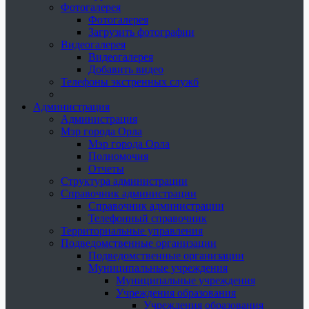
Фотогалерея
Фотогалерея
Загрузить фотографии
Видеогалерея
Видеогалерея
Добавить видео
Телефоны экстренных служб
Администрация
Администрация
Мэр города Орла
Мэр города Орла
Полномочия
Отчеты
Структура администрации
Справочник администрации
Справочник администрации
Телефонный справочник
Территориальные управления
Подведомственные организации
Подведомственные организации
Муниципальные учреждения
Муниципальные учреждения
Учреждения образования
Учреждения образования