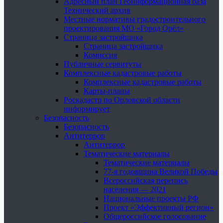
Адресный план Геоинформационная база
Технический архив
Местные нормативы градостроительного
проектирования МО «Город Орёл»
Страница застройщика
Страница застройщика
Комиссия
Публичные сервитуты
Комплексные кадастровые работы
Комплексные кадастровые работы
Карты-планы
Роскадастр по Орловской области
информирует
Безопасность
Безопасность
Антитеррор
Антитеррор
Тематические материалы
Тематические материалы
77-я годовщина Великой Победы
Всероссийская перепись
населения — 2021
Национальные проекты РФ
Проект «Эффективный регион»
Общероссийское голосование