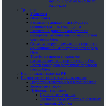
ареной и домами №7,9 по ул.
Картукова
Транспорт
Транспорт
Объявления
Расписание движения автобусов по
сезонным (дачным) маршрутам
Расписания движения автобусов по
маршрутам муниципальной маршрутной
сети города Орла
Схемы маршрутов регулярных перевозок
муниципальной маршрутной сети города
Орла
Тарифы на проезд в городском
пассажирском транспорте в городе Орле
Реестр маршрутов регулярных перевозок
города Орла
Национальные проекты РФ
Градостроительство и землепользование
Градостроительство и землепользование
Земельные участки
Публичные слушания
Публичные слушания
Заключения о результатах публичных
слушаний, 2026 год