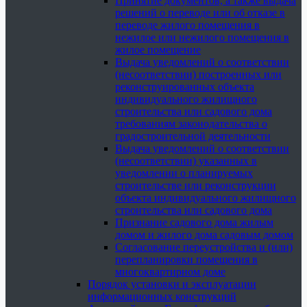
Принятие документов, а также выдача
решений о переводе или об отказе в
переводе жилого помещения в
нежилое или нежилого помещения в
жилое помещение
Выдача уведомлений о соответствии
(несоответствии) построенных или
реконструированных объекта
индивидуального жилищного
строительства или садового дома
требованиям законодательства о
градостроительной деятельности
Выдача уведомлений о соответствии
(несоответствии) указанных в
уведомлении о планируемых
строительстве или реконструкции
объекта индивидуального жилищного
строительства или садового дома
Признание садового дома жилым
домом и жилого дома садовым домом
Согласование переустройства и (или)
перепланировки помещения в
многоквартирном доме
Порядок установки и эксплуатации
информационных конструкций