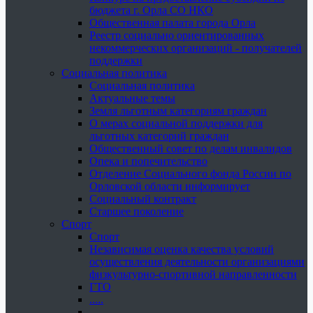
бюджета г. Орла СО НКО
Общественная палата города Орла
Реестр социально ориентированных
некоммерческих организаций - получателей
поддержки
Социальная политика
Социальная политика
Актуальные темы
Земля льготным категориям граждан
О мерах социальной поддержки для
льготных категорий граждан
Общественный совет по делам инвалидов
Опека и попечительство
Отделение Социального фонда России по
Орловской области информирует
Социальный контракт
Старшее поколение
Спорт
Спорт
Независимая оценка качества условий
осуществления деятельности организациями
физкультурно-спортивной направленности
ГТО
.....
......