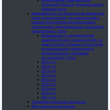
Нормативные правовые акты
Орловской области, муниципальные
правовые акты
Информация о среднемесячной заработной
плате руководителей, их заместителей и
главных бухгалтеров муниципальных
учреждений и муниципальных унитарных
предприятий г. Орла
Информация о среднемесячной
заработной плате руководителей, их
заместителей и главных бухгалтеров
муниципальных учреждений и
муниципальных унитарных
предприятий г. Орла
2025 год
2024 год
2023 год
2022 год
2021 год
2020 год
2019 год
2018 год
2017 год
Антикоррупционная экспертиза
Методические материалы