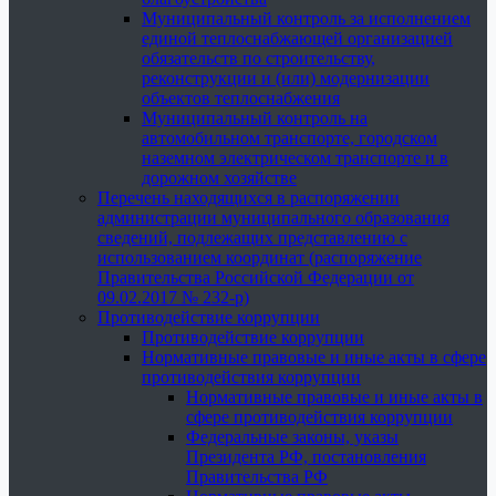
Муниципальный контроль за исполнением
единой теплоснабжающей организацией
обязательств по строительству,
реконструкции и (или) модернизации
объектов теплоснабжения
Муниципальный контроль на
автомобильном транспорте, городском
наземном электрическом транспорте и в
дорожном хозяйстве
Перечень находящихся в распоряжении
администрации муниципального образования
сведений, подлежащих представлению с
использованием координат (распоряжение
Правительства Российской Федерации от
09.02.2017 № 232-р)
Противодействие коррупции
Противодействие коррупции
Нормативные правовые и иные акты в сфере
противодействия коррупции
Нормативные правовые и иные акты в
сфере противодействия коррупции
Федеральные законы, указы
Президента РФ, постановления
Правительства РФ