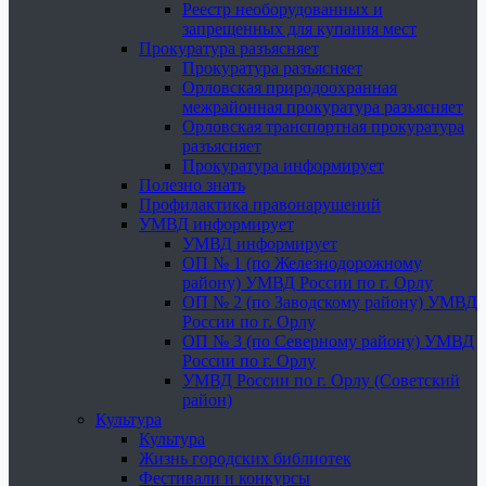
Реестр необорудованных и
запрещенных для купания мест
Прокуратура разъясняет
Прокуратура разъясняет
Орловская природоохранная
межрайонная прокуратура разъясняет
Орловская транспортная прокуратура
разъясняет
Прокуратура информирует
Полезно знать
Профилактика правонарушений
УМВД информирует
УМВД информирует
ОП № 1 (по Железнодорожному
району) УМВД России по г. Орлу
ОП № 2 (по Заводскому району) УМВД
России по г. Орлу
ОП № 3 (по Северному району) УМВД
России по г. Орлу
УМВД России по г. Орлу (Советский
район)
Культура
Культура
Жизнь городских библиотек
Фестивали и конкурсы