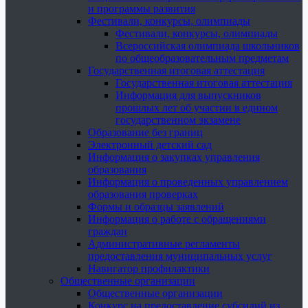
и программы развития
Фестивали, конкурсы, олимпиады
Фестивали, конкурсы, олимпиады
Всероссийская олимпиада школьников
по общеобразовательным предметам
Государственная итоговая аттестация
Государственная итоговая аттестация
Информация для выпускников
прошлых лет об участии в едином
государственном экзамене
Образование без границ
Электронный детский сад
Информация о закупках управления
образования
Информация о проведенных управлением
образования проверках
Формы и образцы заявлений
Информация о работе с обращениями
граждан
Административные регламенты
предоставления муниципальных услуг
Навигатор профилактики
Общественные организации
Общественные организации
Конкурс на предоставление субсидий из