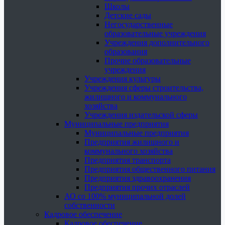
Школы
Детские сады
Негосударственные
образовательные учреждения
Учреждения дополнительного
образования
Прочие образовательные
учреждения
Учреждения культуры
Учреждения сферы строительства,
жилищного и коммунального
хозяйства
Учреждения издательской сферы
Муниципальные предприятия
Муниципальные предприятия
Предприятия жилищного и
коммунального хозяйства
Предприятия транспорта
Предприятия общественного питания
Предприятия здравоохранения
Предприятия прочих отраслей
АО со 100% муниципальной долей
собственности
Кадровое обеспечение
Кадровое обеспечение