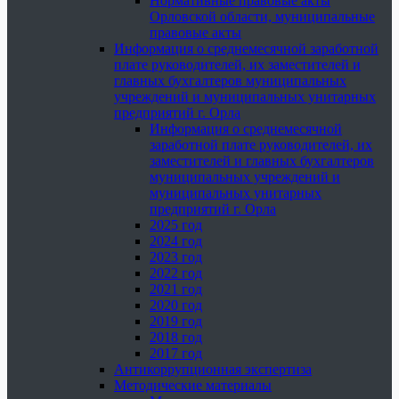
Нормативные правовые акты
Орловской области, муниципальные
правовые акты
Информация о среднемесячной заработной
плате руководителей, их заместителей и
главных бухгалтеров муниципальных
учреждений и муниципальных унитарных
предприятий г. Орла
Информация о среднемесячной
заработной плате руководителей, их
заместителей и главных бухгалтеров
муниципальных учреждений и
муниципальных унитарных
предприятий г. Орла
2025 год
2024 год
2023 год
2022 год
2021 год
2020 год
2019 год
2018 год
2017 год
Антикоррупционная экспертиза
Методические материалы