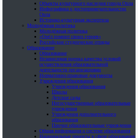
Объекты культурного наследия города Орла
Инфографика о достопримечательностях
Орла
Историко-культурная экспертиза
Молодёжная политика
Молодёжная политика
«Орёл помнит своих героев»
Российские студенческие отряды
Образование
Образование
Независимая оценка качества условий
осуществления образовательной
деятельности организациями
Нормативно-правовые документы
Учреждения образования
Учреждения образования
Школы
Детские сады
Негосударственные образовательные
учреждения
Учреждения дополнительного
образования
Прочие образовательные учреждения
Общая информация о системе образования
Национальные проекты в сфере образования