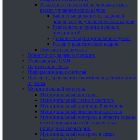
Вакантные должности, кадровый резерв,
резерв управленческих кадров
Вакантные должности, кадровый
резерв, резерв управленческих кадров
Руководители муниципальных
предприятий
Должности муниципальной службы
Резерв управленческих кадров
Результаты конкурсов
Полномочия, задачи и функции
Учрежденные СМИ
Партнерские связи
Информационные системы
Проверки, проведенные контрольно-ревизионным
отделом
Муниципальный контроль
Муниципальный контроль
Муниципальный лесной контроль
Муниципальный жилищный контроль
Муниципальный земельный контроль
Муниципальный контроль в области охраны
и использования особо охраняемых
природных территорий
Муниципальный контроль в сфере
благоустройства