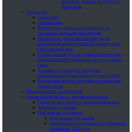
ареной и домами №7,9 по ул.
Картукова
Транспорт
Транспорт
Объявления
Расписание движения автобусов по
сезонным (дачным) маршрутам
Расписания движения автобусов по
маршрутам муниципальной маршрутной
сети города Орла
Схемы маршрутов регулярных перевозок
муниципальной маршрутной сети города
Орла
Тарифы на проезд в городском
пассажирском транспорте в городе Орле
Реестр маршрутов регулярных перевозок
города Орла
Национальные проекты РФ
Градостроительство и землепользование
Градостроительство и землепользование
Земельные участки
Публичные слушания
Публичные слушания
Заключения о результатах публичных
слушаний, 2026 год