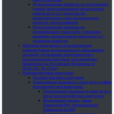
Муниципальный контроль за исполнением
единой теплоснабжающей организацией
обязательств по строительству,
реконструкции и (или) модернизации
объектов теплоснабжения
Муниципальный контроль на
автомобильном транспорте, городском
наземном электрическом транспорте и в
дорожном хозяйстве
Перечень находящихся в распоряжении
администрации муниципального образования
сведений, подлежащих представлению с
использованием координат (распоряжение
Правительства Российской Федерации от
09.02.2017 № 232-р)
Противодействие коррупции
Противодействие коррупции
Нормативные правовые и иные акты в сфере
противодействия коррупции
Нормативные правовые и иные акты в
сфере противодействия коррупции
Федеральные законы, указы
Президента РФ, постановления
Правительства РФ