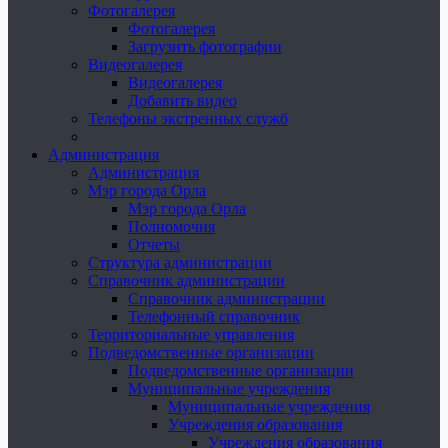
Фотогалерея
Фотогалерея
Загрузить фотографии
Видеогалерея
Видеогалерея
Добавить видео
Телефоны экстренных служб
Администрация
Администрация
Мэр города Орла
Мэр города Орла
Полномочия
Отчеты
Структура администрации
Справочник администрации
Справочник администрации
Телефонный справочник
Территориальные управления
Подведомственные организации
Подведомственные организации
Муниципальные учреждения
Муниципальные учреждения
Учреждения образования
Учреждения образования