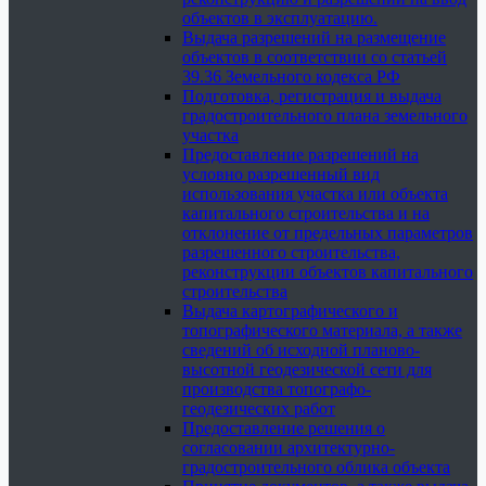
объектов в эксплуатацию.
Выдача разрешений на размещение
объектов в соответствии со статьей
39.36 Земельного кодекса РФ
Подготовка, регистрация и выдача
градостроительного плана земельного
участка
Предоставление разрешений на
условно разрешенный вид
использования участка или объекта
капитального строительства и на
отклонение от предельных параметров
разрешенного строительства,
реконструкции объектов капитального
строительства
Выдача картографического и
топографического материала, а также
сведений об исходной планово-
высотной геодезической сети для
производства топографо-
геодезических работ
Предоставление решения о
согласовании архитектурно-
градостроительного облика объекта