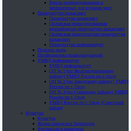
Реестр необорудованных и
запрещенных для купания мест
Прокуратура разъясняет
Прокуратура разъясняет
Орловская природоохранная
межрайонная прокуратура разъясняет
Орловская транспортная прокуратура
разъясняет
Прокуратура информирует
Полезно знать
Профилактика правонарушений
УМВД информирует
УМВД информирует
ОП № 1 (по Железнодорожному
району) УМВД России по г. Орлу
ОП № 2 (по Заводскому району) УМВД
России по г. Орлу
ОП № 3 (по Северному району) УМВД
России по г. Орлу
УМВД России по г. Орлу (Советский
район)
Культура
Культура
Жизнь городских библиотек
Фестивали и конкурсы