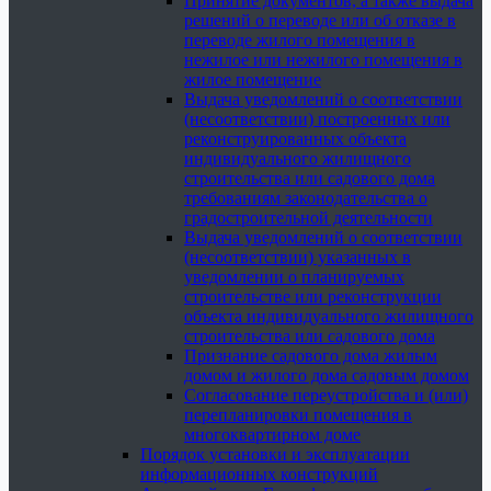
Принятие документов, а также выдача
решений о переводе или об отказе в
переводе жилого помещения в
нежилое или нежилого помещения в
жилое помещение
Выдача уведомлений о соответствии
(несоответствии) построенных или
реконструированных объекта
индивидуального жилищного
строительства или садового дома
требованиям законодательства о
градостроительной деятельности
Выдача уведомлений о соответствии
(несоответствии) указанных в
уведомлении о планируемых
строительстве или реконструкции
объекта индивидуального жилищного
строительства или садового дома
Признание садового дома жилым
домом и жилого дома садовым домом
Согласование переустройства и (или)
перепланировки помещения в
многоквартирном доме
Порядок установки и эксплуатации
информационных конструкций