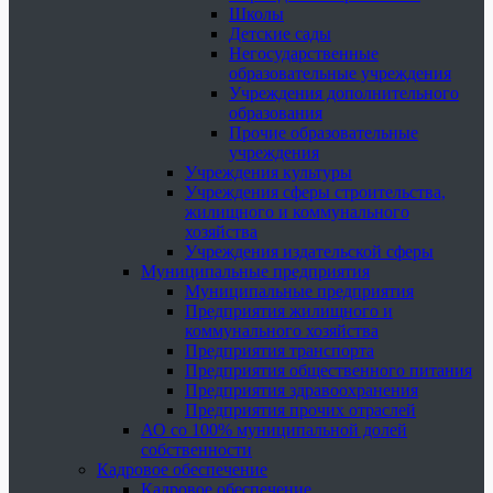
Школы
Детские сады
Негосударственные
образовательные учреждения
Учреждения дополнительного
образования
Прочие образовательные
учреждения
Учреждения культуры
Учреждения сферы строительства,
жилищного и коммунального
хозяйства
Учреждения издательской сферы
Муниципальные предприятия
Муниципальные предприятия
Предприятия жилищного и
коммунального хозяйства
Предприятия транспорта
Предприятия общественного питания
Предприятия здравоохранения
Предприятия прочих отраслей
АО со 100% муниципальной долей
собственности
Кадровое обеспечение
Кадровое обеспечение