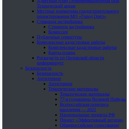
Адресный план Геоинформационная база
Технический архив
Местные нормативы градостроительного
проектирования МО «Город Орёл»
Страница застройщика
Страница застройщика
Комиссия
Публичные сервитуты
Комплексные кадастровые работы
Комплексные кадастровые работы
Карты-планы
Роскадастр по Орловской области
информирует
Безопасность
Безопасность
Антитеррор
Антитеррор
Тематические материалы
Тематические материалы
77-я годовщина Великой Победы
Всероссийская перепись
населения — 2021
Национальные проекты РФ
Проект «Эффективный регион»
Общероссийское голосование