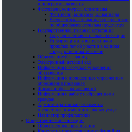
и программы развития
Фестивали, конкурсы, олимпиады
Фестивали, конкурсы, олимпиады
Всероссийская олимпиада школьников
по общеобразовательным предметам
Государственная итоговая аттестация
Государственная итоговая аттестация
Информация для выпускников
прошлых лет об участии в едином
государственном экзамене
Образование без границ
Электронный детский сад
Информация о закупках управления
образования
Информация о проведенных управлением
образования проверках
Формы и образцы заявлений
Информация о работе с обращениями
граждан
Административные регламенты
предоставления муниципальных услуг
Навигатор профилактики
Общественные организации
Общественные организации
Конкурс на предоставление субсидий из