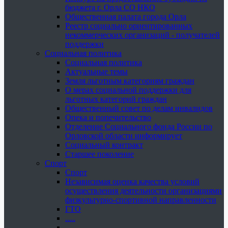
бюджета г. Орла СО НКО
Общественная палата города Орла
Реестр социально ориентированных
некоммерческих организаций - получателей
поддержки
Социальная политика
Социальная политика
Актуальные темы
Земля льготным категориям граждан
О мерах социальной поддержки для
льготных категорий граждан
Общественный совет по делам инвалидов
Опека и попечительство
Отделение Социального фонда России по
Орловской области информирует
Социальный контракт
Старшее поколение
Спорт
Спорт
Независимая оценка качества условий
осуществления деятельности организациями
физкультурно-спортивной направленности
ГТО
.....
......