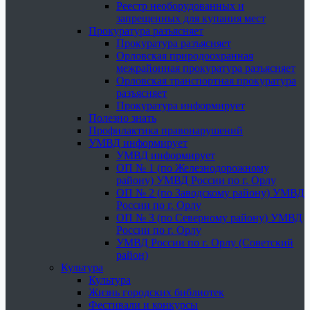
Реестр необорудованных и
запрещенных для купания мест
Прокуратура разъясняет
Прокуратура разъясняет
Орловская природоохранная
межрайонная прокуратура разъясняет
Орловская транспортная прокуратура
разъясняет
Прокуратура информирует
Полезно знать
Профилактика правонарушений
УМВД информирует
УМВД информирует
ОП № 1 (по Железнодорожному
району) УМВД России по г. Орлу
ОП № 2 (по Заводскому району) УМВД
России по г. Орлу
ОП № 3 (по Северному району) УМВД
России по г. Орлу
УМВД России по г. Орлу (Советский
район)
Культура
Культура
Жизнь городских библиотек
Фестивали и конкурсы