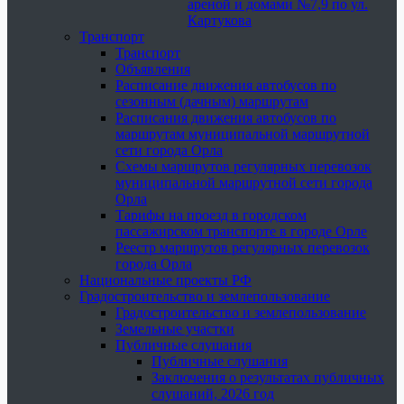
ареной и домами №7,9 по ул.
Картукова
Транспорт
Транспорт
Объявления
Расписание движения автобусов по
сезонным (дачным) маршрутам
Расписания движения автобусов по
маршрутам муниципальной маршрутной
сети города Орла
Схемы маршрутов регулярных перевозок
муниципальной маршрутной сети города
Орла
Тарифы на проезд в городском
пассажирском транспорте в городе Орле
Реестр маршрутов регулярных перевозок
города Орла
Национальные проекты РФ
Градостроительство и землепользование
Градостроительство и землепользование
Земельные участки
Публичные слушания
Публичные слушания
Заключения о результатах публичных
слушаний, 2026 год