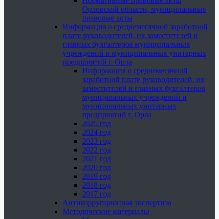
Нормативные правовые акты
Орловской области, муниципальные
правовые акты
Информация о среднемесячной заработной
плате руководителей, их заместителей и
главных бухгалтеров муниципальных
учреждений и муниципальных унитарных
предприятий г. Орла
Информация о среднемесячной
заработной плате руководителей, их
заместителей и главных бухгалтеров
муниципальных учреждений и
муниципальных унитарных
предприятий г. Орла
2025 год
2024 год
2023 год
2022 год
2021 год
2020 год
2019 год
2018 год
2017 год
Антикоррупционная экспертиза
Методические материалы