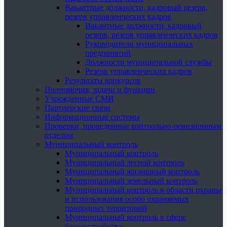
Вакантные должности, кадровый резерв,
резерв управленческих кадров
Вакантные должности, кадровый
резерв, резерв управленческих кадров
Руководители муниципальных
предприятий
Должности муниципальной службы
Резерв управленческих кадров
Результаты конкурсов
Полномочия, задачи и функции
Учрежденные СМИ
Партнерские связи
Информационные системы
Проверки, проведенные контрольно-ревизионным
отделом
Муниципальный контроль
Муниципальный контроль
Муниципальный лесной контроль
Муниципальный жилищный контроль
Муниципальный земельный контроль
Муниципальный контроль в области охраны
и использования особо охраняемых
природных территорий
Муниципальный контроль в сфере
благоустройства