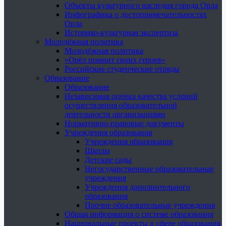
Объекты культурного наследия города Орла
Инфографика о достопримечательностях
Орла
Историко-культурная экспертиза
Молодёжная политика
Молодёжная политика
«Орёл помнит своих героев»
Российские студенческие отряды
Образование
Образование
Независимая оценка качества условий
осуществления образовательной
деятельности организациями
Нормативно-правовые документы
Учреждения образования
Учреждения образования
Школы
Детские сады
Негосударственные образовательные
учреждения
Учреждения дополнительного
образования
Прочие образовательные учреждения
Общая информация о системе образования
Национальные проекты в сфере образования