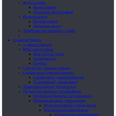
Фотогалерея
Фотогалерея
Загрузить фотографии
Видеогалерея
Видеогалерея
Добавить видео
Телефоны экстренных служб
Администрация
Администрация
Мэр города Орла
Мэр города Орла
Полномочия
Отчеты
Структура администрации
Справочник администрации
Справочник администрации
Телефонный справочник
Территориальные управления
Подведомственные организации
Подведомственные организации
Муниципальные учреждения
Муниципальные учреждения
Учреждения образования
Учреждения образования