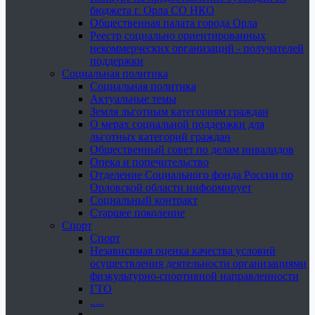
бюджета г. Орла СО НКО
Общественная палата города Орла
Реестр социально ориентированных
некоммерческих организаций - получателей
поддержки
Социальная политика
Социальная политика
Актуальные темы
Земля льготным категориям граждан
О мерах социальной поддержки для
льготных категорий граждан
Общественный совет по делам инвалидов
Опека и попечительство
Отделение Социального фонда России по
Орловской области информирует
Социальный контракт
Старшее поколение
Спорт
Спорт
Независимая оценка качества условий
осуществления деятельности организациями
физкультурно-спортивной направленности
ГТО
.....
......