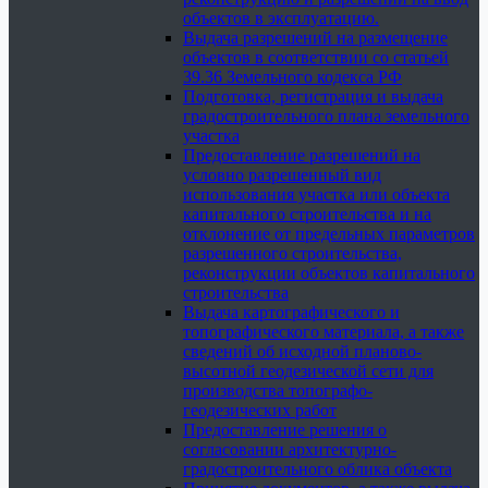
объектов в эксплуатацию.
Выдача разрешений на размещение
объектов в соответствии со статьей
39.36 Земельного кодекса РФ
Подготовка, регистрация и выдача
градостроительного плана земельного
участка
Предоставление разрешений на
условно разрешенный вид
использования участка или объекта
капитального строительства и на
отклонение от предельных параметров
разрешенного строительства,
реконструкции объектов капитального
строительства
Выдача картографического и
топографического материала, а также
сведений об исходной планово-
высотной геодезической сети для
производства топографо-
геодезических работ
Предоставление решения о
согласовании архитектурно-
градостроительного облика объекта