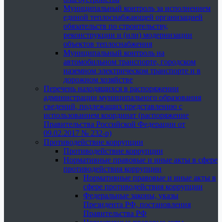
Муниципальный контроль за исполнением
единой теплоснабжающей организацией
обязательств по строительству,
реконструкции и (или) модернизации
объектов теплоснабжения
Муниципальный контроль на
автомобильном транспорте, городском
наземном электрическом транспорте и в
дорожном хозяйстве
Перечень находящихся в распоряжении
администрации муниципального образования
сведений, подлежащих представлению с
использованием координат (распоряжение
Правительства Российской Федерации от
09.02.2017 № 232-р)
Противодействие коррупции
Противодействие коррупции
Нормативные правовые и иные акты в сфере
противодействия коррупции
Нормативные правовые и иные акты в
сфере противодействия коррупции
Федеральные законы, указы
Президента РФ, постановления
Правительства РФ