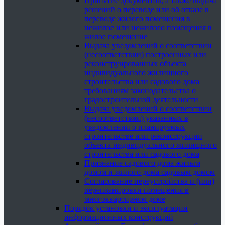
Принятие документов, а также выдача
решений о переводе или об отказе в
переводе жилого помещения в
нежилое или нежилого помещения в
жилое помещение
Выдача уведомлений о соответствии
(несоответствии) построенных или
реконструированных объекта
индивидуального жилищного
строительства или садового дома
требованиям законодательства о
градостроительной деятельности
Выдача уведомлений о соответствии
(несоответствии) указанных в
уведомлении о планируемых
строительстве или реконструкции
объекта индивидуального жилищного
строительства или садового дома
Признание садового дома жилым
домом и жилого дома садовым домом
Согласование переустройства и (или)
перепланировки помещения в
многоквартирном доме
Порядок установки и эксплуатации
информационных конструкций