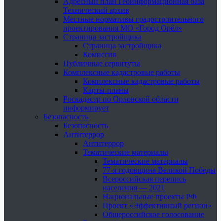
Адресный план Геоинформационная база
Технический архив
Местные нормативы градостроительного
проектирования МО «Город Орёл»
Страница застройщика
Страница застройщика
Комиссия
Публичные сервитуты
Комплексные кадастровые работы
Комплексные кадастровые работы
Карты-планы
Роскадастр по Орловской области
информирует
Безопасность
Безопасность
Антитеррор
Антитеррор
Тематические материалы
Тематические материалы
77-я годовщина Великой Победы
Всероссийская перепись
населения — 2021
Национальные проекты РФ
Проект «Эффективный регион»
Общероссийское голосование