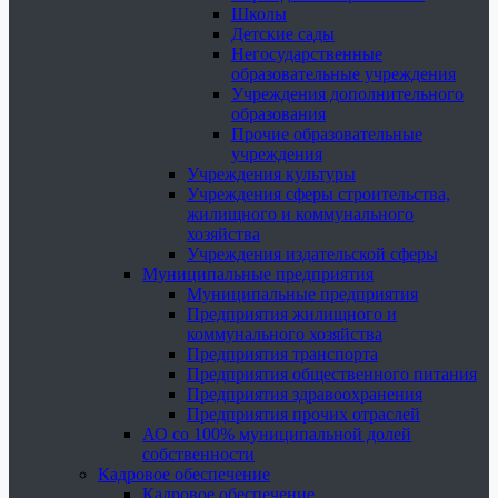
Школы
Детские сады
Негосударственные
образовательные учреждения
Учреждения дополнительного
образования
Прочие образовательные
учреждения
Учреждения культуры
Учреждения сферы строительства,
жилищного и коммунального
хозяйства
Учреждения издательской сферы
Муниципальные предприятия
Муниципальные предприятия
Предприятия жилищного и
коммунального хозяйства
Предприятия транспорта
Предприятия общественного питания
Предприятия здравоохранения
Предприятия прочих отраслей
АО со 100% муниципальной долей
собственности
Кадровое обеспечение
Кадровое обеспечение