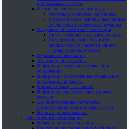
и программы развития
Фестивали, конкурсы, олимпиады
Фестивали, конкурсы, олимпиады
Всероссийская олимпиада школьников
по общеобразовательным предметам
Государственная итоговая аттестация
Государственная итоговая аттестация
Информация для выпускников
прошлых лет об участии в едином
государственном экзамене
Образование без границ
Электронный детский сад
Информация о закупках управления
образования
Информация о проведенных управлением
образования проверках
Формы и образцы заявлений
Информация о работе с обращениями
граждан
Административные регламенты
предоставления муниципальных услуг
Навигатор профилактики
Общественные организации
Общественные организации
Конкурс на предоставление субсидий из