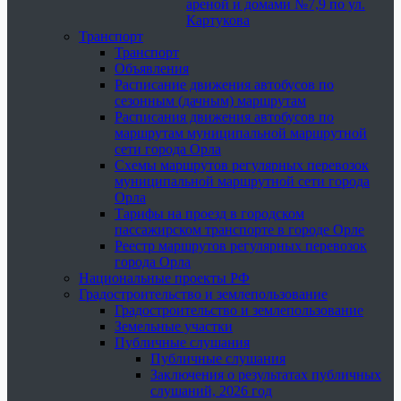
ареной и домами №7,9 по ул.
Картукова
Транспорт
Транспорт
Объявления
Расписание движения автобусов по
сезонным (дачным) маршрутам
Расписания движения автобусов по
маршрутам муниципальной маршрутной
сети города Орла
Схемы маршрутов регулярных перевозок
муниципальной маршрутной сети города
Орла
Тарифы на проезд в городском
пассажирском транспорте в городе Орле
Реестр маршрутов регулярных перевозок
города Орла
Национальные проекты РФ
Градостроительство и землепользование
Градостроительство и землепользование
Земельные участки
Публичные слушания
Публичные слушания
Заключения о результатах публичных
слушаний, 2026 год