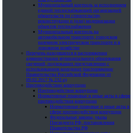
Муниципальный контроль за исполнением
единой теплоснабжающей организацией
обязательств по строительству,
реконструкции и (или) модернизации
объектов теплоснабжения
Муниципальный контроль на
автомобильном транспорте, городском
наземном электрическом транспорте и в
дорожном хозяйстве
Перечень находящихся в распоряжении
администрации муниципального образования
сведений, подлежащих представлению с
использованием координат (распоряжение
Правительства Российской Федерации от
09.02.2017 № 232-р)
Противодействие коррупции
Противодействие коррупции
Нормативные правовые и иные акты в сфере
противодействия коррупции
Нормативные правовые и иные акты в
сфере противодействия коррупции
Федеральные законы, указы
Президента РФ, постановления
Правительства РФ