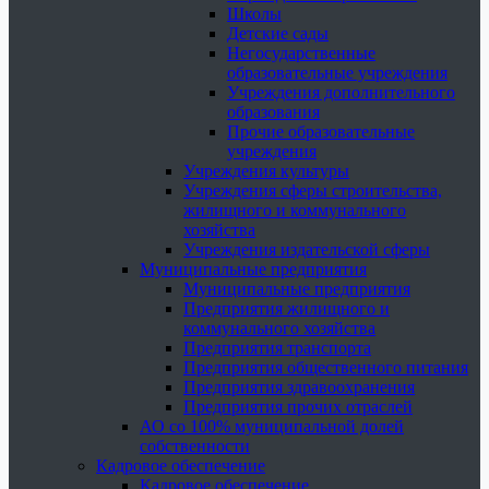
Школы
Детские сады
Негосударственные
образовательные учреждения
Учреждения дополнительного
образования
Прочие образовательные
учреждения
Учреждения культуры
Учреждения сферы строительства,
жилищного и коммунального
хозяйства
Учреждения издательской сферы
Муниципальные предприятия
Муниципальные предприятия
Предприятия жилищного и
коммунального хозяйства
Предприятия транспорта
Предприятия общественного питания
Предприятия здравоохранения
Предприятия прочих отраслей
АО со 100% муниципальной долей
собственности
Кадровое обеспечение
Кадровое обеспечение