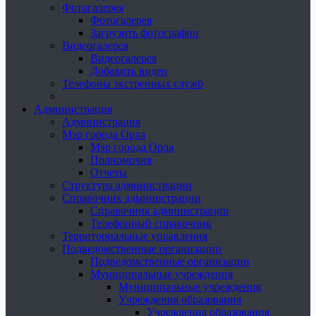
Фотогалерея
Фотогалерея
Загрузить фотографии
Видеогалерея
Видеогалерея
Добавить видео
Телефоны экстренных служб
Администрация
Администрация
Мэр города Орла
Мэр города Орла
Полномочия
Отчеты
Структура администрации
Справочник администрации
Справочник администрации
Телефонный справочник
Территориальные управления
Подведомственные организации
Подведомственные организации
Муниципальные учреждения
Муниципальные учреждения
Учреждения образования
Учреждения образования