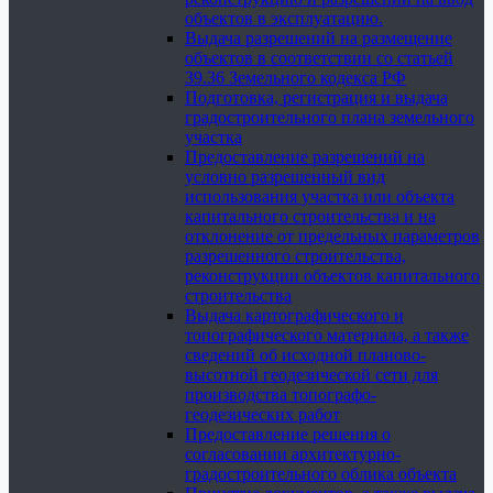
объектов в эксплуатацию.
Выдача разрешений на размещение
объектов в соответствии со статьей
39.36 Земельного кодекса РФ
Подготовка, регистрация и выдача
градостроительного плана земельного
участка
Предоставление разрешений на
условно разрешенный вид
использования участка или объекта
капитального строительства и на
отклонение от предельных параметров
разрешенного строительства,
реконструкции объектов капитального
строительства
Выдача картографического и
топографического материала, а также
сведений об исходной планово-
высотной геодезической сети для
производства топографо-
геодезических работ
Предоставление решения о
согласовании архитектурно-
градостроительного облика объекта