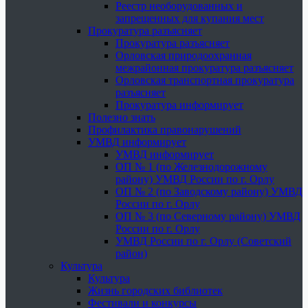
Реестр необорудованных и
запрещенных для купания мест
Прокуратура разъясняет
Прокуратура разъясняет
Орловская природоохранная
межрайонная прокуратура разъясняет
Орловская транспортная прокуратура
разъясняет
Прокуратура информирует
Полезно знать
Профилактика правонарушений
УМВД информирует
УМВД информирует
ОП № 1 (по Железнодорожному
району) УМВД России по г. Орлу
ОП № 2 (по Заводскому району) УМВД
России по г. Орлу
ОП № 3 (по Северному району) УМВД
России по г. Орлу
УМВД России по г. Орлу (Советский
район)
Культура
Культура
Жизнь городских библиотек
Фестивали и конкурсы