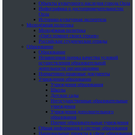
Объекты культурного наследия города Орла
Инфографика о достопримечательностях
Орла
Историко-культурная экспертиза
Молодёжная политика
Молодёжная политика
«Орёл помнит своих героев»
Российские студенческие отряды
Образование
Образование
Независимая оценка качества условий
осуществления образовательной
деятельности организациями
Нормативно-правовые документы
Учреждения образования
Учреждения образования
Школы
Детские сады
Негосударственные образовательные
учреждения
Учреждения дополнительного
образования
Прочие образовательные учреждения
Общая информация о системе образования
Национальные проекты в сфере образования