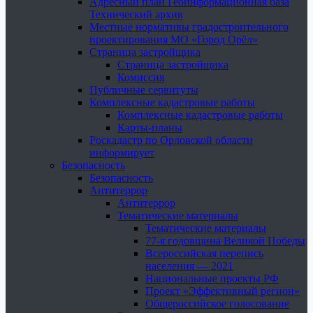
Адресный план Геоинформационная база
Технический архив
Местные нормативы градостроительного
проектирования МО «Город Орёл»
Страница застройщика
Страница застройщика
Комиссия
Публичные сервитуты
Комплексные кадастровые работы
Комплексные кадастровые работы
Карты-планы
Роскадастр по Орловской области
информирует
Безопасность
Безопасность
Антитеррор
Антитеррор
Тематические материалы
Тематические материалы
77-я годовщина Великой Победы
Всероссийская перепись
населения — 2021
Национальные проекты РФ
Проект «Эффективный регион»
Общероссийское голосование