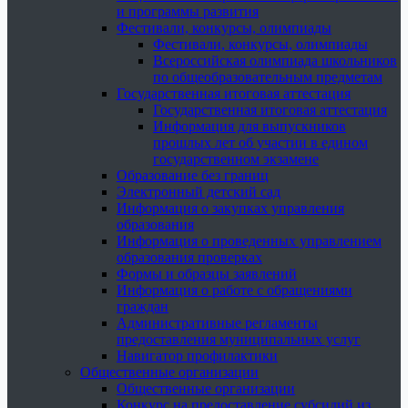
и программы развития
Фестивали, конкурсы, олимпиады
Фестивали, конкурсы, олимпиады
Всероссийская олимпиада школьников
по общеобразовательным предметам
Государственная итоговая аттестация
Государственная итоговая аттестация
Информация для выпускников
прошлых лет об участии в едином
государственном экзамене
Образование без границ
Электронный детский сад
Информация о закупках управления
образования
Информация о проведенных управлением
образования проверках
Формы и образцы заявлений
Информация о работе с обращениями
граждан
Административные регламенты
предоставления муниципальных услуг
Навигатор профилактики
Общественные организации
Общественные организации
Конкурс на предоставление субсидий из