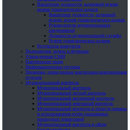
Вакантные должности, кадровый резерв,
резерв управленческих кадров
Вакантные должности, кадровый
резерв, резерв управленческих кадров
Руководители муниципальных
предприятий
Должности муниципальной службы
Резерв управленческих кадров
Результаты конкурсов
Полномочия, задачи и функции
Учрежденные СМИ
Партнерские связи
Информационные системы
Проверки, проведенные контрольно-ревизионным
отделом
Муниципальный контроль
Муниципальный контроль
Муниципальный лесной контроль
Муниципальный жилищный контроль
Муниципальный земельный контроль
Муниципальный контроль в области охраны
и использования особо охраняемых
природных территорий
Муниципальный контроль в сфере
благоустройства