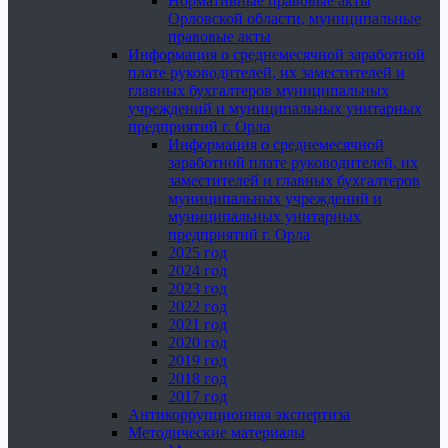
Нормативные правовые акты
Орловской области, муниципальные
правовые акты
Информация о среднемесячной заработной
плате руководителей, их заместителей и
главных бухгалтеров муниципальных
учреждений и муниципальных унитарных
предприятий г. Орла
Информация о среднемесячной
заработной плате руководителей, их
заместителей и главных бухгалтеров
муниципальных учреждений и
муниципальных унитарных
предприятий г. Орла
2025 год
2024 год
2023 год
2022 год
2021 год
2020 год
2019 год
2018 год
2017 год
Антикоррупционная экспертиза
Методические материалы