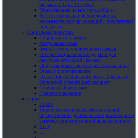
бюджета г. Орла СО НКО
Общественная палата города Орла
Реестр социально ориентированных
некоммерческих организаций - получателей
поддержки
Социальная политика
Социальная политика
Актуальные темы
Земля льготным категориям граждан
О мерах социальной поддержки для
льготных категорий граждан
Общественный совет по делам инвалидов
Опека и попечительство
Отделение Социального фонда России по
Орловской области информирует
Социальный контракт
Старшее поколение
Спорт
Спорт
Независимая оценка качества условий
осуществления деятельности организациями
физкультурно-спортивной направленности
ГТО
.....
......