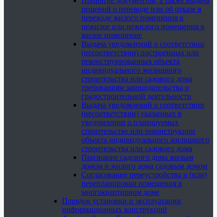
Принятие документов, а также выдача
решений о переводе или об отказе в
переводе жилого помещения в
нежилое или нежилого помещения в
жилое помещение
Выдача уведомлений о соответствии
(несоответствии) построенных или
реконструированных объекта
индивидуального жилищного
строительства или садового дома
требованиям законодательства о
градостроительной деятельности
Выдача уведомлений о соответствии
(несоответствии) указанных в
уведомлении о планируемых
строительстве или реконструкции
объекта индивидуального жилищного
строительства или садового дома
Признание садового дома жилым
домом и жилого дома садовым домом
Согласование переустройства и (или)
перепланировки помещения в
многоквартирном доме
Порядок установки и эксплуатации
информационных конструкций