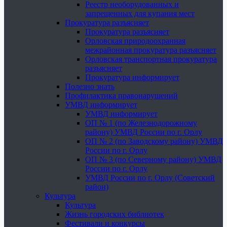
Реестр необорудованных и
запрещенных для купания мест
Прокуратура разъясняет
Прокуратура разъясняет
Орловская природоохранная
межрайонная прокуратура разъясняет
Орловская транспортная прокуратура
разъясняет
Прокуратура информирует
Полезно знать
Профилактика правонарушений
УМВД информирует
УМВД информирует
ОП № 1 (по Железнодорожному
району) УМВД России по г. Орлу
ОП № 2 (по Заводскому району) УМВД
России по г. Орлу
ОП № 3 (по Северному району) УМВД
России по г. Орлу
УМВД России по г. Орлу (Советский
район)
Культура
Культура
Жизнь городских библиотек
Фестивали и конкурсы