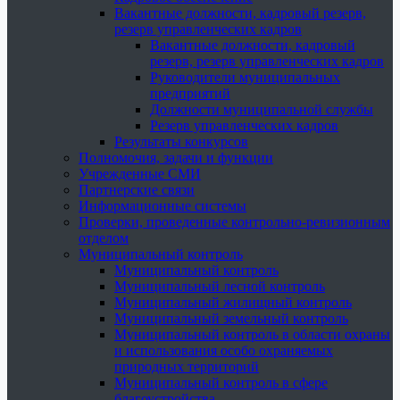
Вакантные должности, кадровый резерв,
резерв управленческих кадров
Вакантные должности, кадровый
резерв, резерв управленческих кадров
Руководители муниципальных
предприятий
Должности муниципальной службы
Резерв управленческих кадров
Результаты конкурсов
Полномочия, задачи и функции
Учрежденные СМИ
Партнерские связи
Информационные системы
Проверки, проведенные контрольно-ревизионным
отделом
Муниципальный контроль
Муниципальный контроль
Муниципальный лесной контроль
Муниципальный жилищный контроль
Муниципальный земельный контроль
Муниципальный контроль в области охраны
и использования особо охраняемых
природных территорий
Муниципальный контроль в сфере
благоустройства