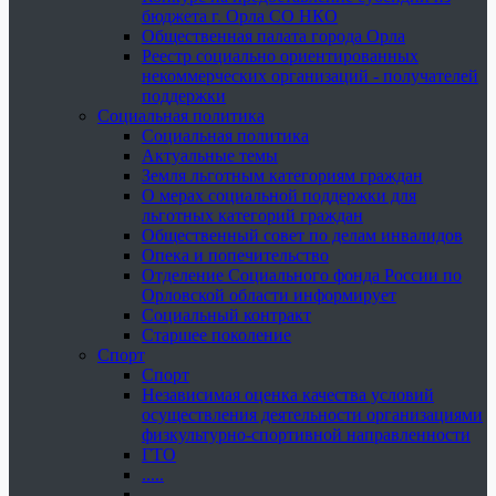
бюджета г. Орла СО НКО
Общественная палата города Орла
Реестр социально ориентированных
некоммерческих организаций - получателей
поддержки
Социальная политика
Социальная политика
Актуальные темы
Земля льготным категориям граждан
О мерах социальной поддержки для
льготных категорий граждан
Общественный совет по делам инвалидов
Опека и попечительство
Отделение Социального фонда России по
Орловской области информирует
Социальный контракт
Старшее поколение
Спорт
Спорт
Независимая оценка качества условий
осуществления деятельности организациями
физкультурно-спортивной направленности
ГТО
.....
......