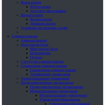
Фотогалерея
Фотогалерея
Загрузить фотографии
Видеогалерея
Видеогалерея
Добавить видео
Телефоны экстренных служб
Администрация
Администрация
Мэр города Орла
Мэр города Орла
Полномочия
Отчеты
Структура администрации
Справочник администрации
Справочник администрации
Телефонный справочник
Территориальные управления
Подведомственные организации
Подведомственные организации
Муниципальные учреждения
Муниципальные учреждения
Учреждения образования
Учреждения образования