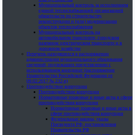
Муниципальный контроль за исполнением
единой теплоснабжающей организацией
обязательств по строительству,
реконструкции и (или) модернизации
объектов теплоснабжения
Муниципальный контроль на
автомобильном транспорте, городском
наземном электрическом транспорте и в
дорожном хозяйстве
Перечень находящихся в распоряжении
администрации муниципального образования
сведений, подлежащих представлению с
использованием координат (распоряжение
Правительства Российской Федерации от
09.02.2017 № 232-р)
Противодействие коррупции
Противодействие коррупции
Нормативные правовые и иные акты в сфере
противодействия коррупции
Нормативные правовые и иные акты в
сфере противодействия коррупции
Федеральные законы, указы
Президента РФ, постановления
Правительства РФ