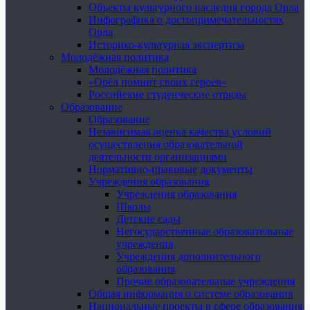
Объекты культурного наследия города Орла
Инфографика о достопримечательностях
Орла
Историко-культурная экспертиза
Молодёжная политика
Молодёжная политика
«Орёл помнит своих героев»
Российские студенческие отряды
Образование
Образование
Независимая оценка качества условий
осуществления образовательной
деятельности организациями
Нормативно-правовые документы
Учреждения образования
Учреждения образования
Школы
Детские сады
Негосударственные образовательные
учреждения
Учреждения дополнительного
образования
Прочие образовательные учреждения
Общая информация о системе образования
Национальные проекты в сфере образования