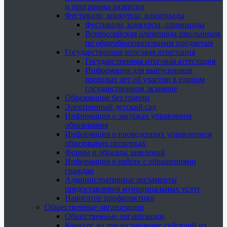
и программы развития
Фестивали, конкурсы, олимпиады
Фестивали, конкурсы, олимпиады
Всероссийская олимпиада школьников
по общеобразовательным предметам
Государственная итоговая аттестация
Государственная итоговая аттестация
Информация для выпускников
прошлых лет об участии в едином
государственном экзамене
Образование без границ
Электронный детский сад
Информация о закупках управления
образования
Информация о проведенных управлением
образования проверках
Формы и образцы заявлений
Информация о работе с обращениями
граждан
Административные регламенты
предоставления муниципальных услуг
Навигатор профилактики
Общественные организации
Общественные организации
Конкурс на предоставление субсидий из