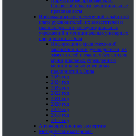
Нормативные правовые акты
Орловской области, муниципальные
правовые акты
Информация о среднемесячной заработной
плате руководителей, их заместителей и
главных бухгалтеров муниципальных
учреждений и муниципальных унитарных
предприятий г. Орла
Информация о среднемесячной
заработной плате руководителей, их
заместителей и главных бухгалтеров
муниципальных учреждений и
муниципальных унитарных
предприятий г. Орла
2025 год
2024 год
2023 год
2022 год
2021 год
2020 год
2019 год
2018 год
2017 год
Антикоррупционная экспертиза
Методические материалы