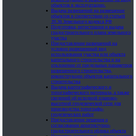
объектов в эксплуатацию.
Выдача разрешений на размещение
объектов в соответствии со статьей
39.36 Земельного кодекса РФ
Подготовка, регистрация и выдача
градостроительного плана земельного
участка
Предоставление разрешений на
условно разрешенный вид
использования участка или объекта
капитального строительства и на
отклонение от предельных параметров
разрешенного строительства,
реконструкции объектов капитального
строительства
Выдача картографического и
топографического материала, а также
сведений об исходной планово-
высотной геодезической сети для
производства топографо-
геодезических работ
Предоставление решения о
согласовании архитектурно-
градостроительного облика объекта