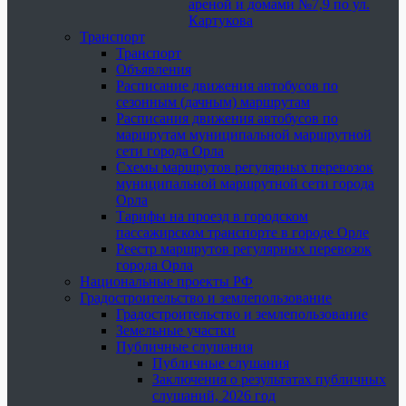
ареной и домами №7,9 по ул.
Картукова
Транспорт
Транспорт
Объявления
Расписание движения автобусов по
сезонным (дачным) маршрутам
Расписания движения автобусов по
маршрутам муниципальной маршрутной
сети города Орла
Схемы маршрутов регулярных перевозок
муниципальной маршрутной сети города
Орла
Тарифы на проезд в городском
пассажирском транспорте в городе Орле
Реестр маршрутов регулярных перевозок
города Орла
Национальные проекты РФ
Градостроительство и землепользование
Градостроительство и землепользование
Земельные участки
Публичные слушания
Публичные слушания
Заключения о результатах публичных
слушаний, 2026 год