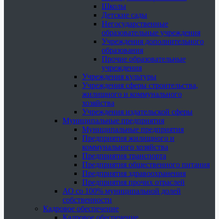
Школы
Детские сады
Негосударственные
образовательные учреждения
Учреждения дополнительного
образования
Прочие образовательные
учреждения
Учреждения культуры
Учреждения сферы строительства,
жилищного и коммунального
хозяйства
Учреждения издательской сферы
Муниципальные предприятия
Муниципальные предприятия
Предприятия жилищного и
коммунального хозяйства
Предприятия транспорта
Предприятия общественного питания
Предприятия здравоохранения
Предприятия прочих отраслей
АО со 100% муниципальной долей
собственности
Кадровое обеспечение
Кадровое обеспечение