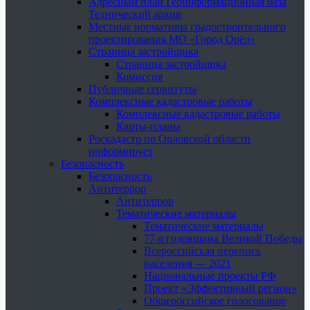
Адресный план Геоинформационная база
Технический архив
Местные нормативы градостроительного
проектирования МО «Город Орёл»
Страница застройщика
Страница застройщика
Комиссия
Публичные сервитуты
Комплексные кадастровые работы
Комплексные кадастровые работы
Карты-планы
Роскадастр по Орловской области
информирует
Безопасность
Безопасность
Антитеррор
Антитеррор
Тематические материалы
Тематические материалы
77-я годовщина Великой Победы
Всероссийская перепись
населения — 2021
Национальные проекты РФ
Проект «Эффективный регион»
Общероссийское голосование