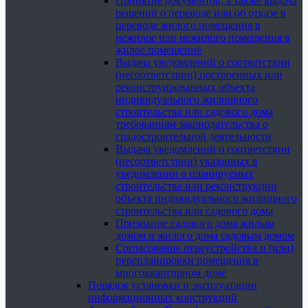
Принятие документов, а также выдача
решений о переводе или об отказе в
переводе жилого помещения в
нежилое или нежилого помещения в
жилое помещение
Выдача уведомлений о соответствии
(несоответствии) построенных или
реконструированных объекта
индивидуального жилищного
строительства или садового дома
требованиям законодательства о
градостроительной деятельности
Выдача уведомлений о соответствии
(несоответствии) указанных в
уведомлении о планируемых
строительстве или реконструкции
объекта индивидуального жилищного
строительства или садового дома
Признание садового дома жилым
домом и жилого дома садовым домом
Согласование переустройства и (или)
перепланировки помещения в
многоквартирном доме
Порядок установки и эксплуатации
информационных конструкций