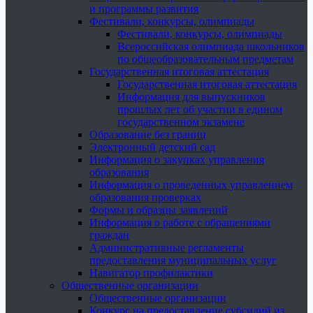
и программы развития
Фестивали, конкурсы, олимпиады
Фестивали, конкурсы, олимпиады
Всероссийская олимпиада школьников
по общеобразовательным предметам
Государственная итоговая аттестация
Государственная итоговая аттестация
Информация для выпускников
прошлых лет об участии в едином
государственном экзамене
Образование без границ
Электронный детский сад
Информация о закупках управления
образования
Информация о проведенных управлением
образования проверках
Формы и образцы заявлений
Информация о работе с обращениями
граждан
Административные регламенты
предоставления муниципальных услуг
Навигатор профилактики
Общественные организации
Общественные организации
Конкурс на предоставление субсидий из