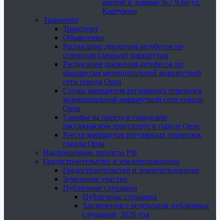
ареной и домами №7,9 по ул.
Картукова
Транспорт
Транспорт
Объявления
Расписание движения автобусов по
сезонным (дачным) маршрутам
Расписания движения автобусов по
маршрутам муниципальной маршрутной
сети города Орла
Схемы маршрутов регулярных перевозок
муниципальной маршрутной сети города
Орла
Тарифы на проезд в городском
пассажирском транспорте в городе Орле
Реестр маршрутов регулярных перевозок
города Орла
Национальные проекты РФ
Градостроительство и землепользование
Градостроительство и землепользование
Земельные участки
Публичные слушания
Публичные слушания
Заключения о результатах публичных
слушаний, 2026 год