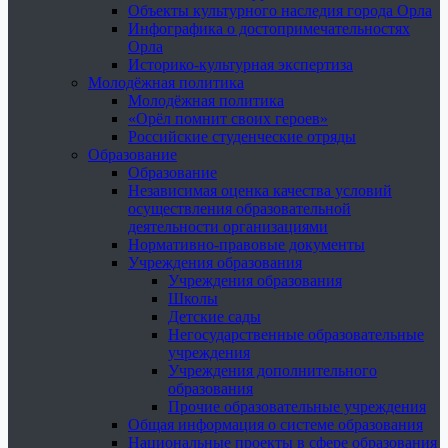
Объекты культурного наследия города Орла
Инфографика о достопримечательностях
Орла
Историко-культурная экспертиза
Молодёжная политика
Молодёжная политика
«Орёл помнит своих героев»
Российские студенческие отряды
Образование
Образование
Независимая оценка качества условий
осуществления образовательной
деятельности организациями
Нормативно-правовые документы
Учреждения образования
Учреждения образования
Школы
Детские сады
Негосударственные образовательные
учреждения
Учреждения дополнительного
образования
Прочие образовательные учреждения
Общая информация о системе образования
Национальные проекты в сфере образования