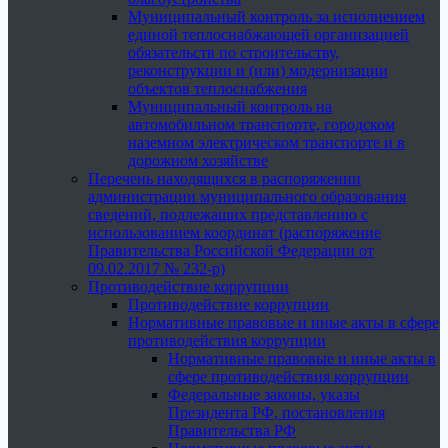
Муниципальный контроль за исполнением
единой теплоснабжающей организацией
обязательств по строительству,
реконструкции и (или) модернизации
объектов теплоснабжения
Муниципальный контроль на
автомобильном транспорте, городском
наземном электрическом транспорте и в
дорожном хозяйстве
Перечень находящихся в распоряжении
администрации муниципального образования
сведений, подлежащих представлению с
использованием координат (распоряжение
Правительства Российской Федерации от
09.02.2017 № 232-р)
Противодействие коррупции
Противодействие коррупции
Нормативные правовые и иные акты в сфере
противодействия коррупции
Нормативные правовые и иные акты в
сфере противодействия коррупции
Федеральные законы, указы
Президента РФ, постановления
Правительства РФ