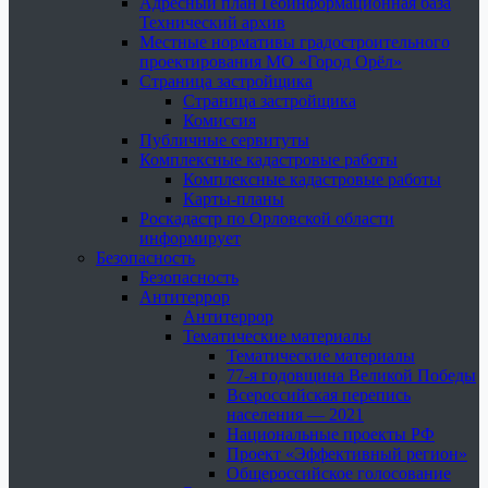
Адресный план Геоинформационная база
Технический архив
Местные нормативы градостроительного
проектирования МО «Город Орёл»
Страница застройщика
Страница застройщика
Комиссия
Публичные сервитуты
Комплексные кадастровые работы
Комплексные кадастровые работы
Карты-планы
Роскадастр по Орловской области
информирует
Безопасность
Безопасность
Антитеррор
Антитеррор
Тематические материалы
Тематические материалы
77-я годовщина Великой Победы
Всероссийская перепись
населения — 2021
Национальные проекты РФ
Проект «Эффективный регион»
Общероссийское голосование