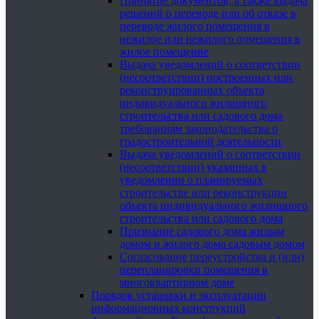
Принятие документов, а также выдача
решений о переводе или об отказе в
переводе жилого помещения в
нежилое или нежилого помещения в
жилое помещение
Выдача уведомлений о соответствии
(несоответствии) построенных или
реконструированных объекта
индивидуального жилищного
строительства или садового дома
требованиям законодательства о
градостроительной деятельности
Выдача уведомлений о соответствии
(несоответствии) указанных в
уведомлении о планируемых
строительстве или реконструкции
объекта индивидуального жилищного
строительства или садового дома
Признание садового дома жилым
домом и жилого дома садовым домом
Согласование переустройства и (или)
перепланировки помещения в
многоквартирном доме
Порядок установки и эксплуатации
информационных конструкций