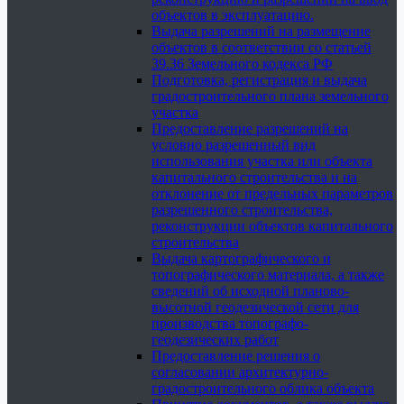
объектов в эксплуатацию.
Выдача разрешений на размещение
объектов в соответствии со статьей
39.36 Земельного кодекса РФ
Подготовка, регистрация и выдача
градостроительного плана земельного
участка
Предоставление разрешений на
условно разрешенный вид
использования участка или объекта
капитального строительства и на
отклонение от предельных параметров
разрешенного строительства,
реконструкции объектов капитального
строительства
Выдача картографического и
топографического материала, а также
сведений об исходной планово-
высотной геодезической сети для
производства топографо-
геодезических работ
Предоставление решения о
согласовании архитектурно-
градостроительного облика объекта