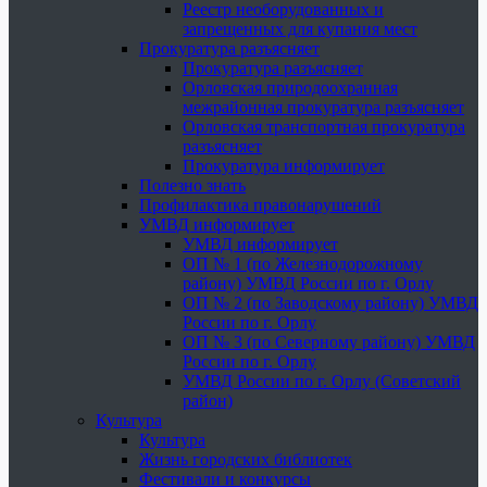
Реестр необорудованных и
запрещенных для купания мест
Прокуратура разъясняет
Прокуратура разъясняет
Орловская природоохранная
межрайонная прокуратура разъясняет
Орловская транспортная прокуратура
разъясняет
Прокуратура информирует
Полезно знать
Профилактика правонарушений
УМВД информирует
УМВД информирует
ОП № 1 (по Железнодорожному
району) УМВД России по г. Орлу
ОП № 2 (по Заводскому району) УМВД
России по г. Орлу
ОП № 3 (по Северному району) УМВД
России по г. Орлу
УМВД России по г. Орлу (Советский
район)
Культура
Культура
Жизнь городских библиотек
Фестивали и конкурсы