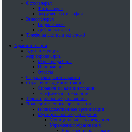
Фотогалерея
Фотогалерея
Загрузить фотографии
Видеогалерея
Видеогалерея
Добавить видео
Телефоны экстренных служб
Администрация
Администрация
Мэр города Орла
Мэр города Орла
Полномочия
Отчеты
Структура администрации
Справочник администрации
Справочник администрации
Телефонный справочник
Территориальные управления
Подведомственные организации
Подведомственные организации
Муниципальные учреждения
Муниципальные учреждения
Учреждения образования
Учреждения образования