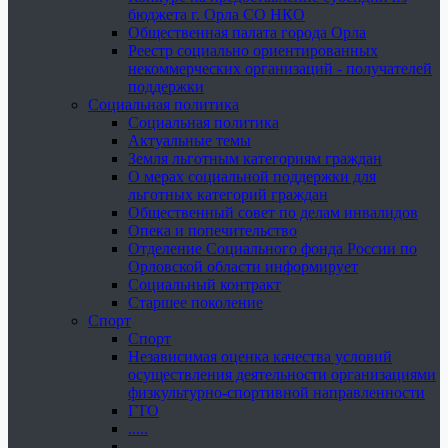
бюджета г. Орла СО НКО
Общественная палата города Орла
Реестр социально ориентированных
некоммерческих организаций - получателей
поддержки
Социальная политика
Социальная политика
Актуальные темы
Земля льготным категориям граждан
О мерах социальной поддержки для
льготных категорий граждан
Общественный совет по делам инвалидов
Опека и попечительство
Отделение Социального фонда России по
Орловской области информирует
Социальный контракт
Старшее поколение
Спорт
Спорт
Независимая оценка качества условий
осуществления деятельности организациями
физкультурно-спортивной направленности
ГТО
.....
......