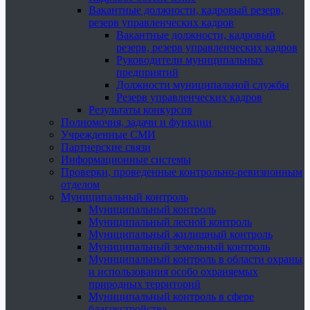
Вакантные должности, кадровый резерв,
резерв управленческих кадров
Вакантные должности, кадровый
резерв, резерв управленческих кадров
Руководители муниципальных
предприятий
Должности муниципальной службы
Резерв управленческих кадров
Результаты конкурсов
Полномочия, задачи и функции
Учрежденные СМИ
Партнерские связи
Информационные системы
Проверки, проведенные контрольно-ревизионным
отделом
Муниципальный контроль
Муниципальный контроль
Муниципальный лесной контроль
Муниципальный жилищный контроль
Муниципальный земельный контроль
Муниципальный контроль в области охраны
и использования особо охраняемых
природных территорий
Муниципальный контроль в сфере
благоустройства