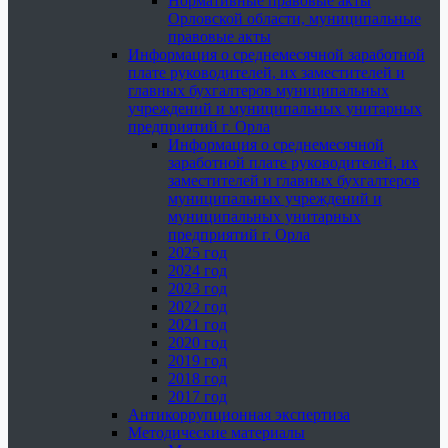
Нормативные правовые акты
Орловской области, муниципальные
правовые акты
Информация о среднемесячной заработной
плате руководителей, их заместителей и
главных бухгалтеров муниципальных
учреждений и муниципальных унитарных
предприятий г. Орла
Информация о среднемесячной
заработной плате руководителей, их
заместителей и главных бухгалтеров
муниципальных учреждений и
муниципальных унитарных
предприятий г. Орла
2025 год
2024 год
2023 год
2022 год
2021 год
2020 год
2019 год
2018 год
2017 год
Антикоррупционная экспертиза
Методические материалы