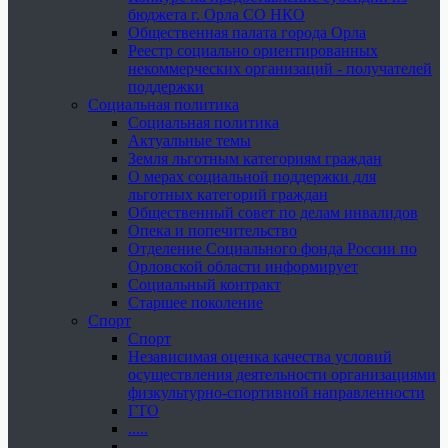
бюджета г. Орла СО НКО
Общественная палата города Орла
Реестр социально ориентированных
некоммерческих организаций - получателей
поддержки
Социальная политика
Социальная политика
Актуальные темы
Земля льготным категориям граждан
О мерах социальной поддержки для
льготных категорий граждан
Общественный совет по делам инвалидов
Опека и попечительство
Отделение Социального фонда России по
Орловской области информирует
Социальный контракт
Старшее поколение
Спорт
Спорт
Независимая оценка качества условий
осуществления деятельности организациями
физкультурно-спортивной направленности
ГТО
.....
......