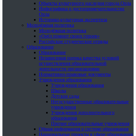
Объекты культурного наследия города Орла
Инфографика о достопримечательностях
Орла
Историко-культурная экспертиза
Молодёжная политика
Молодёжная политика
«Орёл помнит своих героев»
Российские студенческие отряды
Образование
Образование
Независимая оценка качества условий
осуществления образовательной
деятельности организациями
Нормативно-правовые документы
Учреждения образования
Учреждения образования
Школы
Детские сады
Негосударственные образовательные
учреждения
Учреждения дополнительного
образования
Прочие образовательные учреждения
Общая информация о системе образования
Национальные проекты в сфере образования