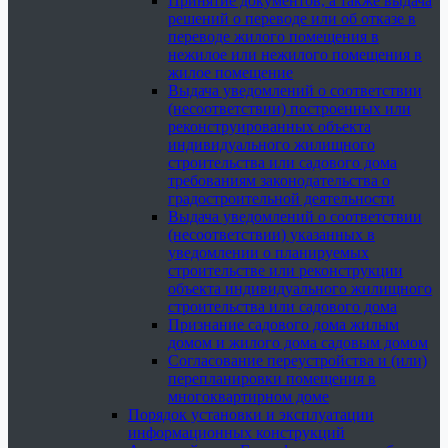
Принятие документов, а также выдача
решений о переводе или об отказе в
переводе жилого помещения в
нежилое или нежилого помещения в
жилое помещение
Выдача уведомлений о соответствии
(несоответствии) построенных или
реконструированных объекта
индивидуального жилищного
строительства или садового дома
требованиям законодательства о
градостроительной деятельности
Выдача уведомлений о соответствии
(несоответствии) указанных в
уведомлении о планируемых
строительстве или реконструкции
объекта индивидуального жилищного
строительства или садового дома
Признание садового дома жилым
домом и жилого дома садовым домом
Согласование переустройства и (или)
перепланировки помещения в
многоквартирном доме
Порядок установки и эксплуатации
информационных конструкций