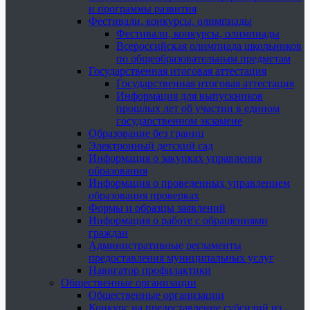
и программы развития
Фестивали, конкурсы, олимпиады
Фестивали, конкурсы, олимпиады
Всероссийская олимпиада школьников
по общеобразовательным предметам
Государственная итоговая аттестация
Государственная итоговая аттестация
Информация для выпускников
прошлых лет об участии в едином
государственном экзамене
Образование без границ
Электронный детский сад
Информация о закупках управления
образования
Информация о проведенных управлением
образования проверках
Формы и образцы заявлений
Информация о работе с обращениями
граждан
Административные регламенты
предоставления муниципальных услуг
Навигатор профилактики
Общественные организации
Общественные организации
Конкурс на предоставление субсидий из