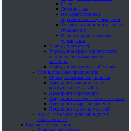
Школы
Детские сады
Негосударственные
образовательные учреждения
Учреждения дополнительного
образования
Прочие образовательные
учреждения
Учреждения культуры
Учреждения сферы строительства,
жилищного и коммунального
хозяйства
Учреждения издательской сферы
Муниципальные предприятия
Муниципальные предприятия
Предприятия жилищного и
коммунального хозяйства
Предприятия транспорта
Предприятия общественного питания
Предприятия здравоохранения
Предприятия прочих отраслей
АО со 100% муниципальной долей
собственности
Кадровое обеспечение
Кадровое обеспечение