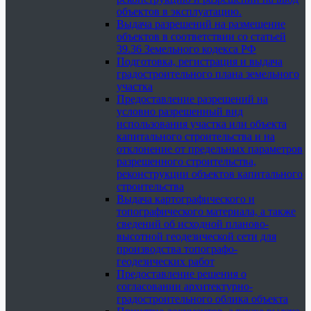
объектов в эксплуатацию.
Выдача разрешений на размещение
объектов в соответствии со статьей
39.36 Земельного кодекса РФ
Подготовка, регистрация и выдача
градостроительного плана земельного
участка
Предоставление разрешений на
условно разрешенный вид
использования участка или объекта
капитального строительства и на
отклонение от предельных параметров
разрешенного строительства,
реконструкции объектов капитального
строительства
Выдача картографического и
топографического материала, а также
сведений об исходной планово-
высотной геодезической сети для
производства топографо-
геодезических работ
Предоставление решения о
согласовании архитектурно-
градостроительного облика объекта