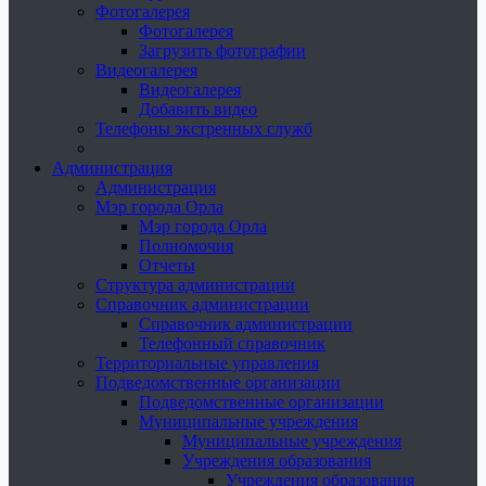
Фотогалерея
Фотогалерея
Загрузить фотографии
Видеогалерея
Видеогалерея
Добавить видео
Телефоны экстренных служб
Администрация
Администрация
Мэр города Орла
Мэр города Орла
Полномочия
Отчеты
Структура администрации
Справочник администрации
Справочник администрации
Телефонный справочник
Территориальные управления
Подведомственные организации
Подведомственные организации
Муниципальные учреждения
Муниципальные учреждения
Учреждения образования
Учреждения образования