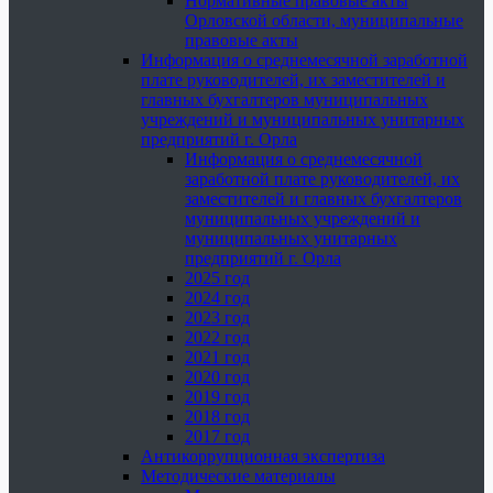
Нормативные правовые акты
Орловской области, муниципальные
правовые акты
Информация о среднемесячной заработной
плате руководителей, их заместителей и
главных бухгалтеров муниципальных
учреждений и муниципальных унитарных
предприятий г. Орла
Информация о среднемесячной
заработной плате руководителей, их
заместителей и главных бухгалтеров
муниципальных учреждений и
муниципальных унитарных
предприятий г. Орла
2025 год
2024 год
2023 год
2022 год
2021 год
2020 год
2019 год
2018 год
2017 год
Антикоррупционная экспертиза
Методические материалы