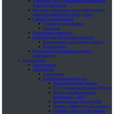
Адресный план Геоинформационная база
Технический архив
Местные нормативы градостроительного
проектирования МО «Город Орёл»
Страница застройщика
Страница застройщика
Комиссия
Публичные сервитуты
Комплексные кадастровые работы
Комплексные кадастровые работы
Карты-планы
Роскадастр по Орловской области
информирует
Безопасность
Безопасность
Антитеррор
Антитеррор
Тематические материалы
Тематические материалы
77-я годовщина Великой Победы
Всероссийская перепись
населения — 2021
Национальные проекты РФ
Проект «Эффективный регион»
Общероссийское голосование