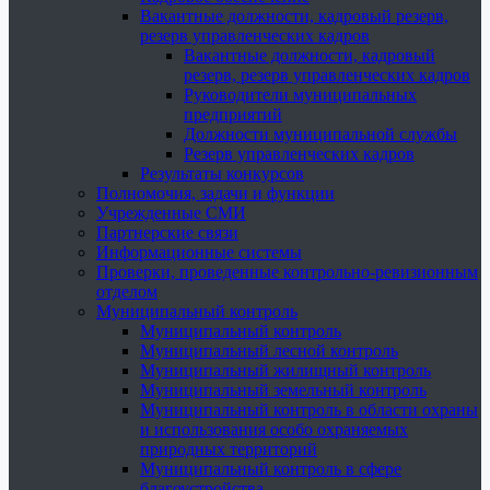
Вакантные должности, кадровый резерв,
резерв управленческих кадров
Вакантные должности, кадровый
резерв, резерв управленческих кадров
Руководители муниципальных
предприятий
Должности муниципальной службы
Резерв управленческих кадров
Результаты конкурсов
Полномочия, задачи и функции
Учрежденные СМИ
Партнерские связи
Информационные системы
Проверки, проведенные контрольно-ревизионным
отделом
Муниципальный контроль
Муниципальный контроль
Муниципальный лесной контроль
Муниципальный жилищный контроль
Муниципальный земельный контроль
Муниципальный контроль в области охраны
и использования особо охраняемых
природных территорий
Муниципальный контроль в сфере
благоустройства