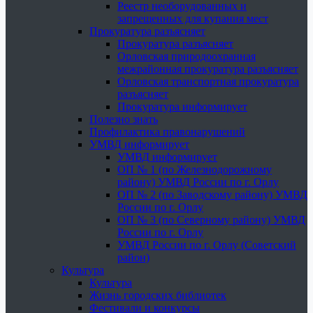
Реестр необорудованных и
запрещенных для купания мест
Прокуратура разъясняет
Прокуратура разъясняет
Орловская природоохранная
межрайонная прокуратура разъясняет
Орловская транспортная прокуратура
разъясняет
Прокуратура информирует
Полезно знать
Профилактика правонарушений
УМВД информирует
УМВД информирует
ОП № 1 (по Железнодорожному
району) УМВД России по г. Орлу
ОП № 2 (по Заводскому району) УМВД
России по г. Орлу
ОП № 3 (по Северному району) УМВД
России по г. Орлу
УМВД России по г. Орлу (Советский
район)
Культура
Культура
Жизнь городских библиотек
Фестивали и конкурсы