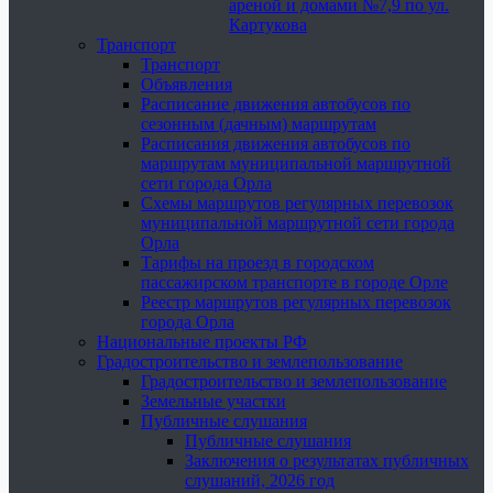
ареной и домами №7,9 по ул.
Картукова
Транспорт
Транспорт
Объявления
Расписание движения автобусов по
сезонным (дачным) маршрутам
Расписания движения автобусов по
маршрутам муниципальной маршрутной
сети города Орла
Схемы маршрутов регулярных перевозок
муниципальной маршрутной сети города
Орла
Тарифы на проезд в городском
пассажирском транспорте в городе Орле
Реестр маршрутов регулярных перевозок
города Орла
Национальные проекты РФ
Градостроительство и землепользование
Градостроительство и землепользование
Земельные участки
Публичные слушания
Публичные слушания
Заключения о результатах публичных
слушаний, 2026 год