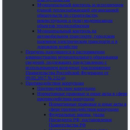
Муниципальный контроль за исполнением
единой теплоснабжающей организацией
обязательств по строительству,
реконструкции и (или) модернизации
объектов теплоснабжения
Муниципальный контроль на
автомобильном транспорте, городском
наземном электрическом транспорте и в
дорожном хозяйстве
Перечень находящихся в распоряжении
администрации муниципального образования
сведений, подлежащих представлению с
использованием координат (распоряжение
Правительства Российской Федерации от
09.02.2017 № 232-р)
Противодействие коррупции
Противодействие коррупции
Нормативные правовые и иные акты в сфере
противодействия коррупции
Нормативные правовые и иные акты в
сфере противодействия коррупции
Федеральные законы, указы
Президента РФ, постановления
Правительства РФ