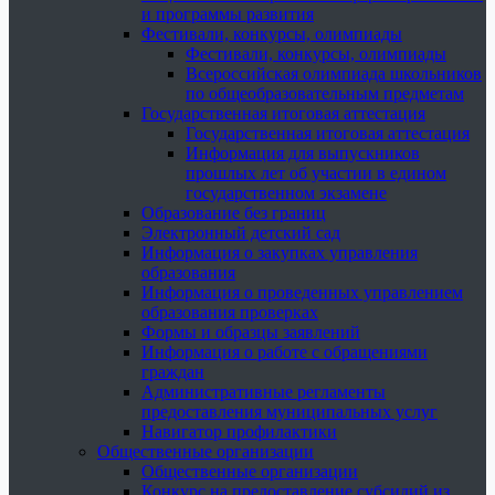
и программы развития
Фестивали, конкурсы, олимпиады
Фестивали, конкурсы, олимпиады
Всероссийская олимпиада школьников
по общеобразовательным предметам
Государственная итоговая аттестация
Государственная итоговая аттестация
Информация для выпускников
прошлых лет об участии в едином
государственном экзамене
Образование без границ
Электронный детский сад
Информация о закупках управления
образования
Информация о проведенных управлением
образования проверках
Формы и образцы заявлений
Информация о работе с обращениями
граждан
Административные регламенты
предоставления муниципальных услуг
Навигатор профилактики
Общественные организации
Общественные организации
Конкурс на предоставление субсидий из