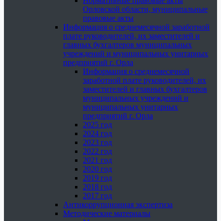
Нормативные правовые акты
Орловской области, муниципальные
правовые акты
Информация о среднемесячной заработной
плате руководителей, их заместителей и
главных бухгалтеров муниципальных
учреждений и муниципальных унитарных
предприятий г. Орла
Информация о среднемесячной
заработной плате руководителей, их
заместителей и главных бухгалтеров
муниципальных учреждений и
муниципальных унитарных
предприятий г. Орла
2025 год
2024 год
2023 год
2022 год
2021 год
2020 год
2019 год
2018 год
2017 год
Антикоррупционная экспертиза
Методические материалы