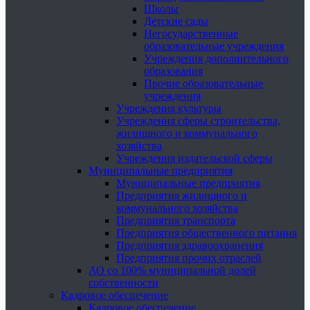
Школы
Детские сады
Негосударственные
образовательные учреждения
Учреждения дополнительного
образования
Прочие образовательные
учреждения
Учреждения культуры
Учреждения сферы строительства,
жилищного и коммунального
хозяйства
Учреждения издательской сферы
Муниципальные предприятия
Муниципальные предприятия
Предприятия жилищного и
коммунального хозяйства
Предприятия транспорта
Предприятия общественного питания
Предприятия здравоохранения
Предприятия прочих отраслей
АО со 100% муниципальной долей
собственности
Кадровое обеспечение
Кадровое обеспечение