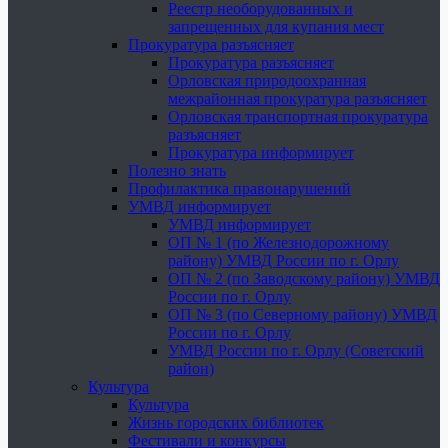
Реестр необорудованных и
запрещенных для купания мест
Прокуратура разъясняет
Прокуратура разъясняет
Орловская природоохранная
межрайонная прокуратура разъясняет
Орловская транспортная прокуратура
разъясняет
Прокуратура информирует
Полезно знать
Профилактика правонарушений
УМВД информирует
УМВД информирует
ОП № 1 (по Железнодорожному
району) УМВД России по г. Орлу
ОП № 2 (по Заводскому району) УМВД
России по г. Орлу
ОП № 3 (по Северному району) УМВД
России по г. Орлу
УМВД России по г. Орлу (Советский
район)
Культура
Культура
Жизнь городских библиотек
Фестивали и конкурсы