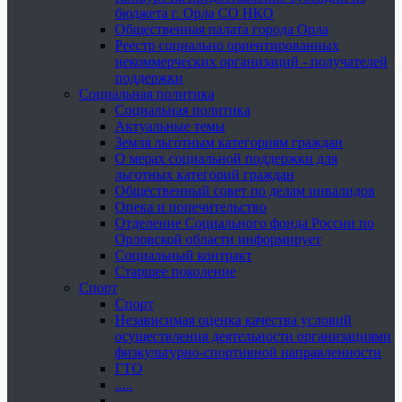
бюджета г. Орла СО НКО
Общественная палата города Орла
Реестр социально ориентированных
некоммерческих организаций - получателей
поддержки
Социальная политика
Социальная политика
Актуальные темы
Земля льготным категориям граждан
О мерах социальной поддержки для
льготных категорий граждан
Общественный совет по делам инвалидов
Опека и попечительство
Отделение Социального фонда России по
Орловской области информирует
Социальный контракт
Старшее поколение
Спорт
Спорт
Независимая оценка качества условий
осуществления деятельности организациями
физкультурно-спортивной направленности
ГТО
.....
......