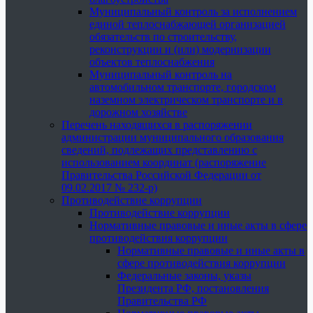
Муниципальный контроль за исполнением
единой теплоснабжающей организацией
обязательств по строительству,
реконструкции и (или) модернизации
объектов теплоснабжения
Муниципальный контроль на
автомобильном транспорте, городском
наземном электрическом транспорте и в
дорожном хозяйстве
Перечень находящихся в распоряжении
администрации муниципального образования
сведений, подлежащих представлению с
использованием координат (распоряжение
Правительства Российской Федерации от
09.02.2017 № 232-р)
Противодействие коррупции
Противодействие коррупции
Нормативные правовые и иные акты в сфере
противодействия коррупции
Нормативные правовые и иные акты в
сфере противодействия коррупции
Федеральные законы, указы
Президента РФ, постановления
Правительства РФ