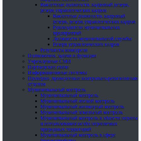
Вакантные должности, кадровый резерв,
резерв управленческих кадров
Вакантные должности, кадровый
резерв, резерв управленческих кадров
Руководители муниципальных
предприятий
Должности муниципальной службы
Резерв управленческих кадров
Результаты конкурсов
Полномочия, задачи и функции
Учрежденные СМИ
Партнерские связи
Информационные системы
Проверки, проведенные контрольно-ревизионным
отделом
Муниципальный контроль
Муниципальный контроль
Муниципальный лесной контроль
Муниципальный жилищный контроль
Муниципальный земельный контроль
Муниципальный контроль в области охраны
и использования особо охраняемых
природных территорий
Муниципальный контроль в сфере
благоустройства