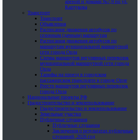
ареной и домами №7,9 по ул.
Картукова
Транспорт
Транспорт
Объявления
Расписание движения автобусов по
сезонным (дачным) маршрутам
Расписания движения автобусов по
маршрутам муниципальной маршрутной
сети города Орла
Схемы маршрутов регулярных перевозок
муниципальной маршрутной сети города
Орла
Тарифы на проезд в городском
пассажирском транспорте в городе Орле
Реестр маршрутов регулярных перевозок
города Орла
Национальные проекты РФ
Градостроительство и землепользование
Градостроительство и землепользование
Земельные участки
Публичные слушания
Публичные слушания
Заключения о результатах публичных
слушаний, 2026 год