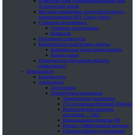
Адресный план Геоинформационная база
Технический архив
Местные нормативы градостроительного
проектирования МО «Город Орёл»
Страница застройщика
Страница застройщика
Комиссия
Публичные сервитуты
Комплексные кадастровые работы
Комплексные кадастровые работы
Карты-планы
Роскадастр по Орловской области
информирует
Безопасность
Безопасность
Антитеррор
Антитеррор
Тематические материалы
Тематические материалы
77-я годовщина Великой Победы
Всероссийская перепись
населения — 2021
Национальные проекты РФ
Проект «Эффективный регион»
Общероссийское голосование