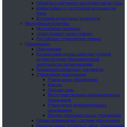
Объекты культурного наследия города Орла
Инфографика о достопримечательностях
Орла
Историко-культурная экспертиза
Молодёжная политика
Молодёжная политика
«Орёл помнит своих героев»
Российские студенческие отряды
Образование
Образование
Независимая оценка качества условий
осуществления образовательной
деятельности организациями
Нормативно-правовые документы
Учреждения образования
Учреждения образования
Школы
Детские сады
Негосударственные образовательные
учреждения
Учреждения дополнительного
образования
Прочие образовательные учреждения
Общая информация о системе образования
Национальные проекты в сфере образования