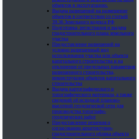
объектов в эксплуатацию.
Выдача разрешений на размещение
объектов в соответствии со статьей
39.36 Земельного кодекса РФ
Подготовка, регистрация и выдача
градостроительного плана земельного
участка
Предоставление разрешений на
условно разрешенный вид
использования участка или объекта
капитального строительства и на
отклонение от предельных параметров
разрешенного строительства,
реконструкции объектов капитального
строительства
Выдача картографического и
топографического материала, а также
сведений об исходной планово-
высотной геодезической сети для
производства топографо-
геодезических работ
Предоставление решения о
согласовании архитектурно-
градостроительного облика объекта