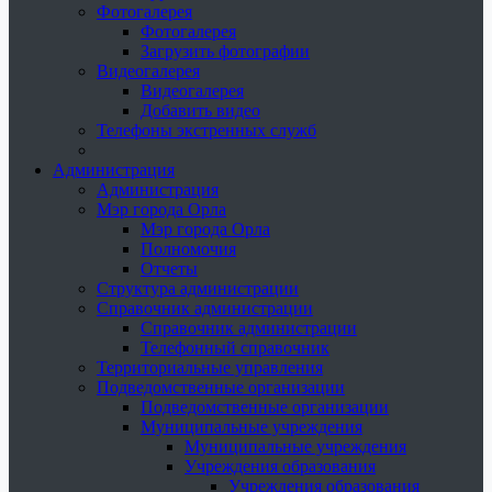
Фотогалерея
Фотогалерея
Загрузить фотографии
Видеогалерея
Видеогалерея
Добавить видео
Телефоны экстренных служб
Администрация
Администрация
Мэр города Орла
Мэр города Орла
Полномочия
Отчеты
Структура администрации
Справочник администрации
Справочник администрации
Телефонный справочник
Территориальные управления
Подведомственные организации
Подведомственные организации
Муниципальные учреждения
Муниципальные учреждения
Учреждения образования
Учреждения образования