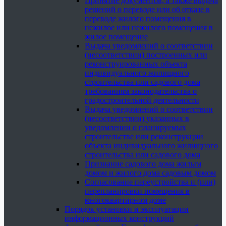
Принятие документов, а также выдача
решений о переводе или об отказе в
переводе жилого помещения в
нежилое или нежилого помещения в
жилое помещение
Выдача уведомлений о соответствии
(несоответствии) построенных или
реконструированных объекта
индивидуального жилищного
строительства или садового дома
требованиям законодательства о
градостроительной деятельности
Выдача уведомлений о соответствии
(несоответствии) указанных в
уведомлении о планируемых
строительстве или реконструкции
объекта индивидуального жилищного
строительства или садового дома
Признание садового дома жилым
домом и жилого дома садовым домом
Согласование переустройства и (или)
перепланировки помещения в
многоквартирном доме
Порядок установки и эксплуатации
информационных конструкций