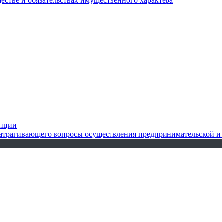
ществе и обязательствах имущественного характера
упции
 затрагивающего вопросы осуществления предпринимательской и