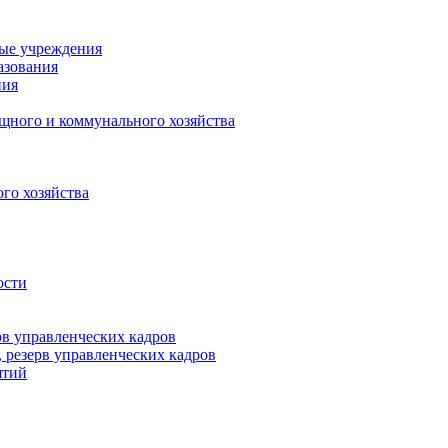
ные учреждения
азования
ния
щного и коммунального хозяйства
го хозяйства
ости
рв управленческих кадров
 резерв управленческих кадров
ятий