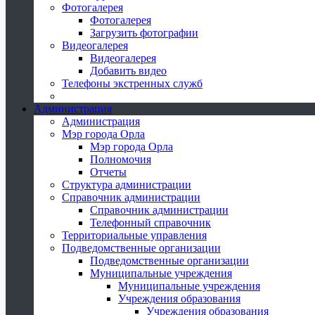
Фотогалерея
Фотогалерея
Загрузить фотографии
Видеогалерея
Видеогалерея
Добавить видео
Телефоны экстренных служб
Администрация
Администрация
Мэр города Орла
Мэр города Орла
Полномочия
Отчеты
Структура администрации
Справочник администрации
Справочник администрации
Телефонный справочник
Территориальные управления
Подведомственные организации
Подведомственные организации
Муниципальные учреждения
Муниципальные учреждения
Учреждения образования
Учреждения образования