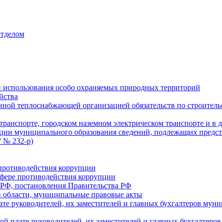
отделом
 использования особо охраняемых природных территорий
йства
ой теплоснабжающей организацией обязательств по строительс
ранспорте, городском наземном электрическом транспорте и в 
ции муниципального образования сведений, подлежащих предст
 № 232-р)
противодействия коррупции
фере противодействия коррупции
 РФ, постановления Правительства РФ
 области, муниципальные правовые акты
ате руководителей, их заместителей и главных бухгалтеров м
ой плате руководителей, их заместителей и главных бухгалте