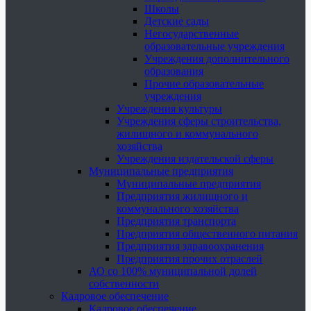
Школы
Детские сады
Негосударственные
образовательные учреждения
Учреждения дополнительного
образования
Прочие образовательные
учреждения
Учреждения культуры
Учреждения сферы строительства,
жилищного и коммунального
хозяйства
Учреждения издательской сферы
Муниципальные предприятия
Муниципальные предприятия
Предприятия жилищного и
коммунального хозяйства
Предприятия транспорта
Предприятия общественного питания
Предприятия здравоохранения
Предприятия прочих отраслей
АО со 100% муниципальной долей
собственности
Кадровое обеспечение
Кадровое обеспечение