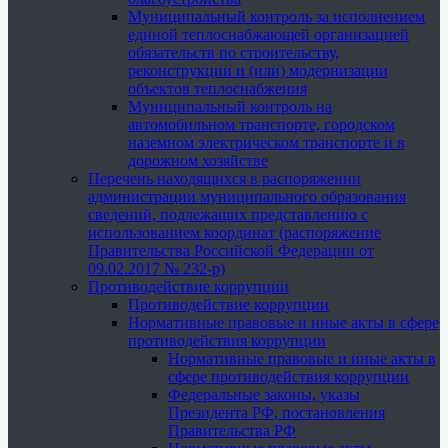
Муниципальный контроль за исполнением
единой теплоснабжающей организацией
обязательств по строительству,
реконструкции и (или) модернизации
объектов теплоснабжения
Муниципальный контроль на
автомобильном транспорте, городском
наземном электрическом транспорте и в
дорожном хозяйстве
Перечень находящихся в распоряжении
администрации муниципального образования
сведений, подлежащих представлению с
использованием координат (распоряжение
Правительства Российской Федерации от
09.02.2017 № 232-р)
Противодействие коррупции
Противодействие коррупции
Нормативные правовые и иные акты в сфере
противодействия коррупции
Нормативные правовые и иные акты в
сфере противодействия коррупции
Федеральные законы, указы
Президента РФ, постановления
Правительства РФ