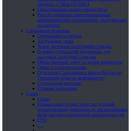
бюджета г. Орла СО НКО
Общественная палата города Орла
Реестр социально ориентированных
некоммерческих организаций - получателей
поддержки
Социальная политика
Социальная политика
Актуальные темы
Земля льготным категориям граждан
О мерах социальной поддержки для
льготных категорий граждан
Общественный совет по делам инвалидов
Опека и попечительство
Отделение Социального фонда России по
Орловской области информирует
Социальный контракт
Старшее поколение
Спорт
Спорт
Независимая оценка качества условий
осуществления деятельности организациями
физкультурно-спортивной направленности
ГТО
.....
......