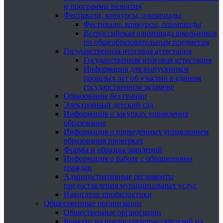
и программы развития
Фестивали, конкурсы, олимпиады
Фестивали, конкурсы, олимпиады
Всероссийская олимпиада школьников
по общеобразовательным предметам
Государственная итоговая аттестация
Государственная итоговая аттестация
Информация для выпускников
прошлых лет об участии в едином
государственном экзамене
Образование без границ
Электронный детский сад
Информация о закупках управления
образования
Информация о проведенных управлением
образования проверках
Формы и образцы заявлений
Информация о работе с обращениями
граждан
Административные регламенты
предоставления муниципальных услуг
Навигатор профилактики
Общественные организации
Общественные организации
Конкурс на предоставление субсидий из