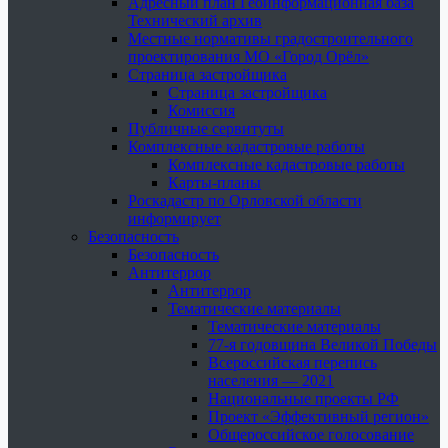
Адресный план Геоинформационная база
Технический архив
Местные нормативы градостроительного
проектирования МО «Город Орёл»
Страница застройщика
Страница застройщика
Комиссия
Публичные сервитуты
Комплексные кадастровые работы
Комплексные кадастровые работы
Карты-планы
Роскадастр по Орловской области
информирует
Безопасность
Безопасность
Антитеррор
Антитеррор
Тематические материалы
Тематические материалы
77-я годовщина Великой Победы
Всероссийская перепись
населения — 2021
Национальные проекты РФ
Проект «Эффективный регион»
Общероссийское голосование