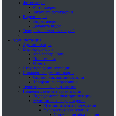
Фотогалерея
Фотогалерея
Загрузить фотографии
Видеогалерея
Видеогалерея
Добавить видео
Телефоны экстренных служб
Администрация
Администрация
Мэр города Орла
Мэр города Орла
Полномочия
Отчеты
Структура администрации
Справочник администрации
Справочник администрации
Телефонный справочник
Территориальные управления
Подведомственные организации
Подведомственные организации
Муниципальные учреждения
Муниципальные учреждения
Учреждения образования
Учреждения образования