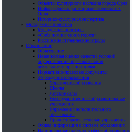
Объекты культурного наследия города Орла
Инфографика о достопримечательностях
Орла
Историко-культурная экспертиза
Молодёжная политика
Молодёжная политика
«Орёл помнит своих героев»
Российские студенческие отряды
Образование
Образование
Независимая оценка качества условий
осуществления образовательной
деятельности организациями
Нормативно-правовые документы
Учреждения образования
Учреждения образования
Школы
Детские сады
Негосударственные образовательные
учреждения
Учреждения дополнительного
образования
Прочие образовательные учреждения
Общая информация о системе образования
Национальные проекты в сфере образования