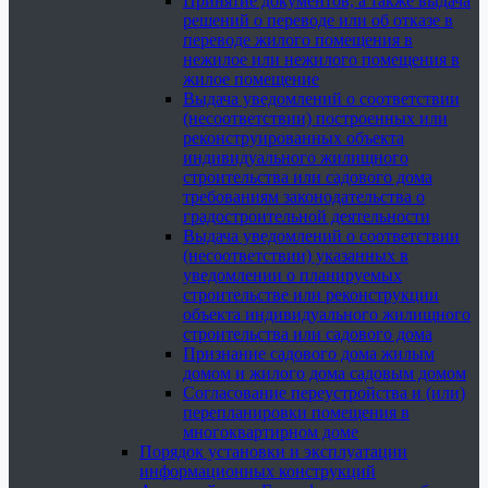
Принятие документов, а также выдача
решений о переводе или об отказе в
переводе жилого помещения в
нежилое или нежилого помещения в
жилое помещение
Выдача уведомлений о соответствии
(несоответствии) построенных или
реконструированных объекта
индивидуального жилищного
строительства или садового дома
требованиям законодательства о
градостроительной деятельности
Выдача уведомлений о соответствии
(несоответствии) указанных в
уведомлении о планируемых
строительстве или реконструкции
объекта индивидуального жилищного
строительства или садового дома
Признание садового дома жилым
домом и жилого дома садовым домом
Согласование переустройства и (или)
перепланировки помещения в
многоквартирном доме
Порядок установки и эксплуатации
информационных конструкций