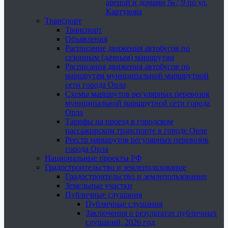
ареной и домами №7,9 по ул.
Картукова
Транспорт
Транспорт
Объявления
Расписание движения автобусов по
сезонным (дачным) маршрутам
Расписания движения автобусов по
маршрутам муниципальной маршрутной
сети города Орла
Схемы маршрутов регулярных перевозок
муниципальной маршрутной сети города
Орла
Тарифы на проезд в городском
пассажирском транспорте в городе Орле
Реестр маршрутов регулярных перевозок
города Орла
Национальные проекты РФ
Градостроительство и землепользование
Градостроительство и землепользование
Земельные участки
Публичные слушания
Публичные слушания
Заключения о результатах публичных
слушаний, 2026 год