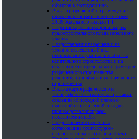
объектов в эксплуатацию.
Выдача разрешений на размещение
объектов в соответствии со статьей
39.36 Земельного кодекса РФ
Подготовка, регистрация и выдача
градостроительного плана земельного
участка
Предоставление разрешений на
условно разрешенный вид
использования участка или объекта
капитального строительства и на
отклонение от предельных параметров
разрешенного строительства,
реконструкции объектов капитального
строительства
Выдача картографического и
топографического материала, а также
сведений об исходной планово-
высотной геодезической сети для
производства топографо-
геодезических работ
Предоставление решения о
согласовании архитектурно-
градостроительного облика объекта