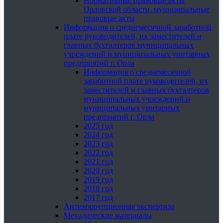
Нормативные правовые акты
Орловской области, муниципальные
правовые акты
Информация о среднемесячной заработной
плате руководителей, их заместителей и
главных бухгалтеров муниципальных
учреждений и муниципальных унитарных
предприятий г. Орла
Информация о среднемесячной
заработной плате руководителей, их
заместителей и главных бухгалтеров
муниципальных учреждений и
муниципальных унитарных
предприятий г. Орла
2025 год
2024 год
2023 год
2022 год
2021 год
2020 год
2019 год
2018 год
2017 год
Антикоррупционная экспертиза
Методические материалы