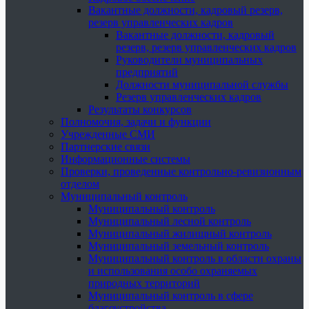
Вакантные должности, кадровый резерв,
резерв управленческих кадров
Вакантные должности, кадровый
резерв, резерв управленческих кадров
Руководители муниципальных
предприятий
Должности муниципальной службы
Резерв управленческих кадров
Результаты конкурсов
Полномочия, задачи и функции
Учрежденные СМИ
Партнерские связи
Информационные системы
Проверки, проведенные контрольно-ревизионным
отделом
Муниципальный контроль
Муниципальный контроль
Муниципальный лесной контроль
Муниципальный жилищный контроль
Муниципальный земельный контроль
Муниципальный контроль в области охраны
и использования особо охраняемых
природных территорий
Муниципальный контроль в сфере
благоустройства