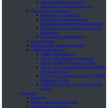
Реестр необорудованных и
запрещенных для купания мест
Прокуратура разъясняет
Прокуратура разъясняет
Орловская природоохранная
межрайонная прокуратура разъясняет
Орловская транспортная прокуратура
разъясняет
Прокуратура информирует
Полезно знать
Профилактика правонарушений
УМВД информирует
УМВД информирует
ОП № 1 (по Железнодорожному
району) УМВД России по г. Орлу
ОП № 2 (по Заводскому району) УМВД
России по г. Орлу
ОП № 3 (по Северному району) УМВД
России по г. Орлу
УМВД России по г. Орлу (Советский
район)
Культура
Культура
Жизнь городских библиотек
Фестивали и конкурсы