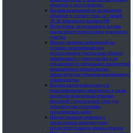
объектов в эксплуатацию.
Выдача разрешений на размещение
объектов в соответствии со статьей
39.36 Земельного кодекса РФ
Подготовка, регистрация и выдача
градостроительного плана земельного
участка
Предоставление разрешений на
условно разрешенный вид
использования участка или объекта
капитального строительства и на
отклонение от предельных параметров
разрешенного строительства,
реконструкции объектов капитального
строительства
Выдача картографического и
топографического материала, а также
сведений об исходной планово-
высотной геодезической сети для
производства топографо-
геодезических работ
Предоставление решения о
согласовании архитектурно-
градостроительного облика объекта