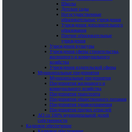
Школы
Детские сады
Негосударственные
образовательные учреждения
Учреждения дополнительного
образования
Прочие образовательные
учреждения
Учреждения культуры
Учреждения сферы строительства,
жилищного и коммунального
хозяйства
Учреждения издательской сферы
Муниципальные предприятия
Муниципальные предприятия
Предприятия жилищного и
коммунального хозяйства
Предприятия транспорта
Предприятия общественного питания
Предприятия здравоохранения
Предприятия прочих отраслей
АО со 100% муниципальной долей
собственности
Кадровое обеспечение
Кадровое обеспечение