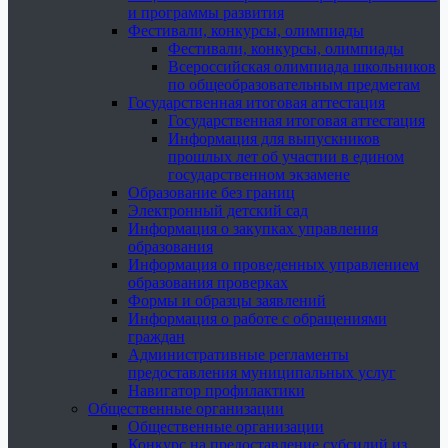
и программы развития
Фестивали, конкурсы, олимпиады
Фестивали, конкурсы, олимпиады
Всероссийская олимпиада школьников
по общеобразовательным предметам
Государственная итоговая аттестация
Государственная итоговая аттестация
Информация для выпускников
прошлых лет об участии в едином
государственном экзамене
Образование без границ
Электронный детский сад
Информация о закупках управления
образования
Информация о проведенных управлением
образования проверках
Формы и образцы заявлений
Информация о работе с обращениями
граждан
Административные регламенты
предоставления муниципальных услуг
Навигатор профилактики
Общественные организации
Общественные организации
Конкурс на предоставление субсидий из