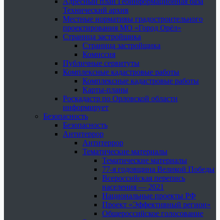
Адресный план Геоинформационная база
Технический архив
Местные нормативы градостроительного
проектирования МО «Город Орёл»
Страница застройщика
Страница застройщика
Комиссия
Публичные сервитуты
Комплексные кадастровые работы
Комплексные кадастровые работы
Карты-планы
Роскадастр по Орловской области
информирует
Безопасность
Безопасность
Антитеррор
Антитеррор
Тематические материалы
Тематические материалы
77-я годовщина Великой Победы
Всероссийская перепись
населения — 2021
Национальные проекты РФ
Проект «Эффективный регион»
Общероссийское голосование