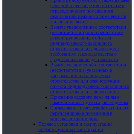
Принятие документов, а также выдача
решений о переводе или об отказе в
переводе жилого помещения в
нежилое или нежилого помещения в
жилое помещение
Выдача уведомлений о соответствии
(несоответствии) построенных или
реконструированных объекта
индивидуального жилищного
строительства или садового дома
требованиям законодательства о
градостроительной деятельности
Выдача уведомлений о соответствии
(несоответствии) указанных в
уведомлении о планируемых
строительстве или реконструкции
объекта индивидуального жилищного
строительства или садового дома
Признание садового дома жилым
домом и жилого дома садовым домом
Согласование переустройства и (или)
перепланировки помещения в
многоквартирном доме
Порядок установки и эксплуатации
информационных конструкций