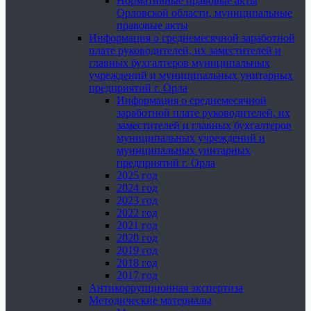
Нормативные правовые акты
Орловской области, муниципальные
правовые акты
Информация о среднемесячной заработной
плате руководителей, их заместителей и
главных бухгалтеров муниципальных
учреждений и муниципальных унитарных
предприятий г. Орла
Информация о среднемесячной
заработной плате руководителей, их
заместителей и главных бухгалтеров
муниципальных учреждений и
муниципальных унитарных
предприятий г. Орла
2025 год
2024 год
2023 год
2022 год
2021 год
2020 год
2019 год
2018 год
2017 год
Антикоррупционная экспертиза
Методические материалы