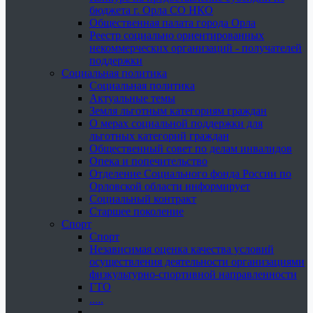
бюджета г. Орла СО НКО
Общественная палата города Орла
Реестр социально ориентированных
некоммерческих организаций - получателей
поддержки
Социальная политика
Социальная политика
Актуальные темы
Земля льготным категориям граждан
О мерах социальной поддержки для
льготных категорий граждан
Общественный совет по делам инвалидов
Опека и попечительство
Отделение Социального фонда России по
Орловской области информирует
Социальный контракт
Старшее поколение
Спорт
Спорт
Независимая оценка качества условий
осуществления деятельности организациями
физкультурно-спортивной направленности
ГТО
.....
......