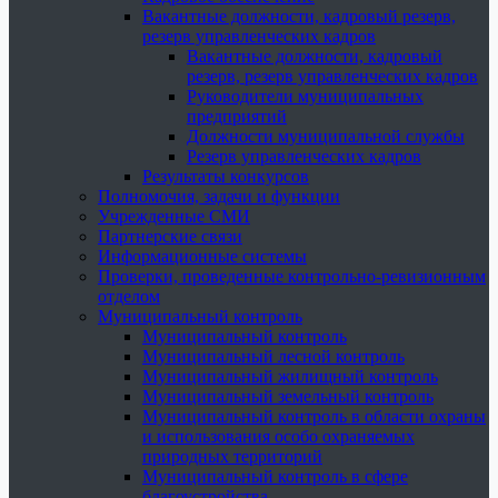
Вакантные должности, кадровый резерв,
резерв управленческих кадров
Вакантные должности, кадровый
резерв, резерв управленческих кадров
Руководители муниципальных
предприятий
Должности муниципальной службы
Резерв управленческих кадров
Результаты конкурсов
Полномочия, задачи и функции
Учрежденные СМИ
Партнерские связи
Информационные системы
Проверки, проведенные контрольно-ревизионным
отделом
Муниципальный контроль
Муниципальный контроль
Муниципальный лесной контроль
Муниципальный жилищный контроль
Муниципальный земельный контроль
Муниципальный контроль в области охраны
и использования особо охраняемых
природных территорий
Муниципальный контроль в сфере
благоустройства