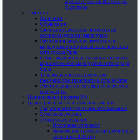
ареной и домами №7,9 по ул.
Картукова
Транспорт
Транспорт
Объявления
Расписание движения автобусов по
сезонным (дачным) маршрутам
Расписания движения автобусов по
маршрутам муниципальной маршрутной
сети города Орла
Схемы маршрутов регулярных перевозок
муниципальной маршрутной сети города
Орла
Тарифы на проезд в городском
пассажирском транспорте в городе Орле
Реестр маршрутов регулярных перевозок
города Орла
Национальные проекты РФ
Градостроительство и землепользование
Градостроительство и землепользование
Земельные участки
Публичные слушания
Публичные слушания
Заключения о результатах публичных
слушаний, 2026 год