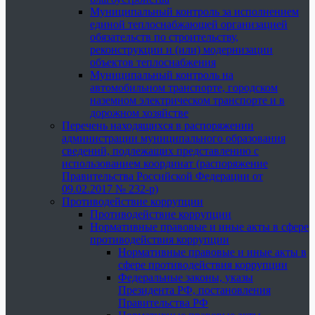
Муниципальный контроль за исполнением
единой теплоснабжающей организацией
обязательств по строительству,
реконструкции и (или) модернизации
объектов теплоснабжения
Муниципальный контроль на
автомобильном транспорте, городском
наземном электрическом транспорте и в
дорожном хозяйстве
Перечень находящихся в распоряжении
администрации муниципального образования
сведений, подлежащих представлению с
использованием координат (распоряжение
Правительства Российской Федерации от
09.02.2017 № 232-р)
Противодействие коррупции
Противодействие коррупции
Нормативные правовые и иные акты в сфере
противодействия коррупции
Нормативные правовые и иные акты в
сфере противодействия коррупции
Федеральные законы, указы
Президента РФ, постановления
Правительства РФ