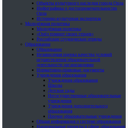
Объекты культурного наследия города Орла
Инфографика о достопримечательностях
Орла
Историко-культурная экспертиза
Молодёжная политика
Молодёжная политика
«Орёл помнит своих героев»
Российские студенческие отряды
Образование
Образование
Независимая оценка качества условий
осуществления образовательной
деятельности организациями
Нормативно-правовые документы
Учреждения образования
Учреждения образования
Школы
Детские сады
Негосударственные образовательные
учреждения
Учреждения дополнительного
образования
Прочие образовательные учреждения
Общая информация о системе образования
Национальные проекты в сфере образования