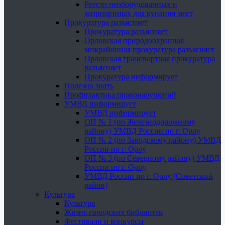
Реестр необорудованных и
запрещенных для купания мест
Прокуратура разъясняет
Прокуратура разъясняет
Орловская природоохранная
межрайонная прокуратура разъясняет
Орловская транспортная прокуратура
разъясняет
Прокуратура информирует
Полезно знать
Профилактика правонарушений
УМВД информирует
УМВД информирует
ОП № 1 (по Железнодорожному
району) УМВД России по г. Орлу
ОП № 2 (по Заводскому району) УМВД
России по г. Орлу
ОП № 3 (по Северному району) УМВД
России по г. Орлу
УМВД России по г. Орлу (Советский
район)
Культура
Культура
Жизнь городских библиотек
Фестивали и конкурсы