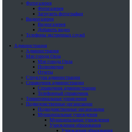
Фотогалерея
Фотогалерея
Загрузить фотографии
Видеогалерея
Видеогалерея
Добавить видео
Телефоны экстренных служб
Администрация
Администрация
Мэр города Орла
Мэр города Орла
Полномочия
Отчеты
Структура администрации
Справочник администрации
Справочник администрации
Телефонный справочник
Территориальные управления
Подведомственные организации
Подведомственные организации
Муниципальные учреждения
Муниципальные учреждения
Учреждения образования
Учреждения образования