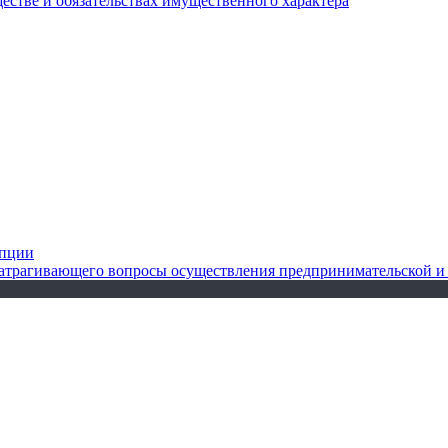
ществе и обязательствах имущественного характера
упции
 затрагивающего вопросы осуществления предпринимательской и