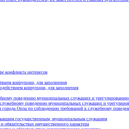
ре конфликта интересов
твием коррупции, для заполнения
одействием коррупции, для заполнения
ебному поведению муниципальных служащих и урегулированию 
 служебному поведению муниципальных служащих и урегулиро
 города Орла по соблюдению требований к служебному повед
с бывшим государственным, муниципальным служащим
е и обязательствах имущественного характера