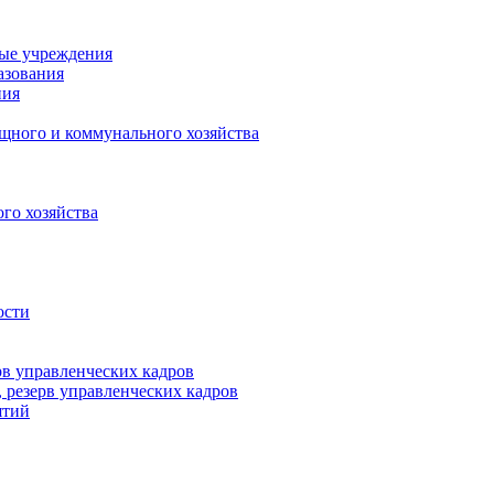
ные учреждения
азования
ния
щного и коммунального хозяйства
го хозяйства
ости
рв управленческих кадров
 резерв управленческих кадров
ятий