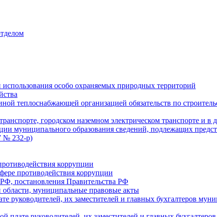
отделом
 использования особо охраняемых природных территорий
йства
ой теплоснабжающей организацией обязательств по строительс
ранспорте, городском наземном электрическом транспорте и в 
ции муниципального образования сведений, подлежащих предст
 № 232-р)
противодействия коррупции
фере противодействия коррупции
 РФ, постановления Правительства РФ
 области, муниципальные правовые акты
ате руководителей, их заместителей и главных бухгалтеров м
ой плате руководителей, их заместителей и главных бухгалте