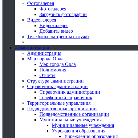
Фотогалерея
Фотогалерея
Загрузить фотографии
Видеогалерея
Видеогалерея
Добавить видео
Телефоны экстренных служб
Администрация
Администрация
Мэр города Орла
Мэр города Орла
Полномочия
Отчеты
Структура администрации
Справочник администрации
Справочник администрации
Телефонный справочник
Территориальные управления
Подведомственные организации
Подведомственные организации
Муниципальные учреждения
Муниципальные учреждения
Учреждения образования
Учреждения образования