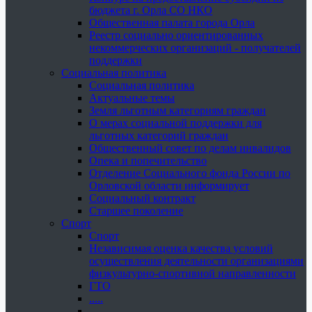
бюджета г. Орла СО НКО
Общественная палата города Орла
Реестр социально ориентированных
некоммерческих организаций - получателей
поддержки
Социальная политика
Социальная политика
Актуальные темы
Земля льготным категориям граждан
О мерах социальной поддержки для
льготных категорий граждан
Общественный совет по делам инвалидов
Опека и попечительство
Отделение Социального фонда России по
Орловской области информирует
Социальный контракт
Старшее поколение
Спорт
Спорт
Независимая оценка качества условий
осуществления деятельности организациями
физкультурно-спортивной направленности
ГТО
.....
......