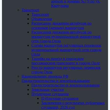
ареной и домами №7,9 по ул.
Картукова
Транспорт
Транспорт
Объявления
Расписание движения автобусов по
сезонным (дачным) маршрутам
Расписания движения автобусов по
маршрутам муниципальной маршрутной
сети города Орла
Схемы маршрутов регулярных перевозок
муниципальной маршрутной сети города
Орла
Тарифы на проезд в городском
пассажирском транспорте в городе Орле
Реестр маршрутов регулярных перевозок
города Орла
Национальные проекты РФ
Градостроительство и землепользование
Градостроительство и землепользование
Земельные участки
Публичные слушания
Публичные слушания
Заключения о результатах публичных
слушаний, 2026 год