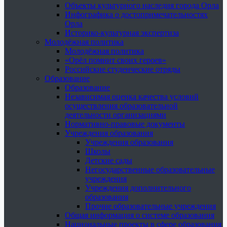
Объекты культурного наследия города Орла
Инфографика о достопримечательностях
Орла
Историко-культурная экспертиза
Молодёжная политика
Молодёжная политика
«Орёл помнит своих героев»
Российские студенческие отряды
Образование
Образование
Независимая оценка качества условий
осуществления образовательной
деятельности организациями
Нормативно-правовые документы
Учреждения образования
Учреждения образования
Школы
Детские сады
Негосударственные образовательные
учреждения
Учреждения дополнительного
образования
Прочие образовательные учреждения
Общая информация о системе образования
Национальные проекты в сфере образования