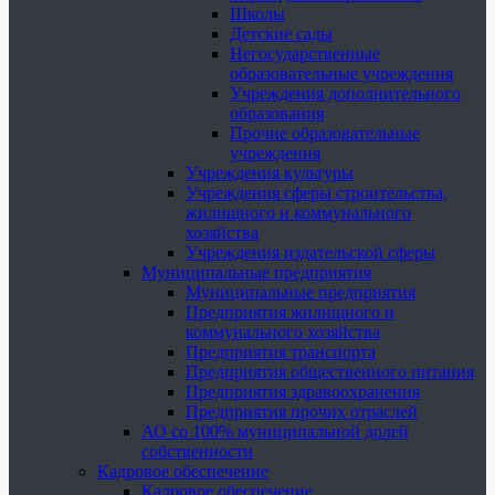
Школы
Детские сады
Негосударственные
образовательные учреждения
Учреждения дополнительного
образования
Прочие образовательные
учреждения
Учреждения культуры
Учреждения сферы строительства,
жилищного и коммунального
хозяйства
Учреждения издательской сферы
Муниципальные предприятия
Муниципальные предприятия
Предприятия жилищного и
коммунального хозяйства
Предприятия транспорта
Предприятия общественного питания
Предприятия здравоохранения
Предприятия прочих отраслей
АО со 100% муниципальной долей
собственности
Кадровое обеспечение
Кадровое обеспечение