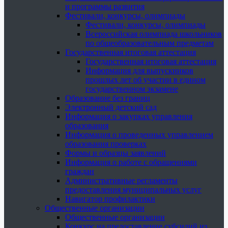
и программы развития
Фестивали, конкурсы, олимпиады
Фестивали, конкурсы, олимпиады
Всероссийская олимпиада школьников
по общеобразовательным предметам
Государственная итоговая аттестация
Государственная итоговая аттестация
Информация для выпускников
прошлых лет об участии в едином
государственном экзамене
Образование без границ
Электронный детский сад
Информация о закупках управления
образования
Информация о проведенных управлением
образования проверках
Формы и образцы заявлений
Информация о работе с обращениями
граждан
Административные регламенты
предоставления муниципальных услуг
Навигатор профилактики
Общественные организации
Общественные организации
Конкурс на предоставление субсидий из