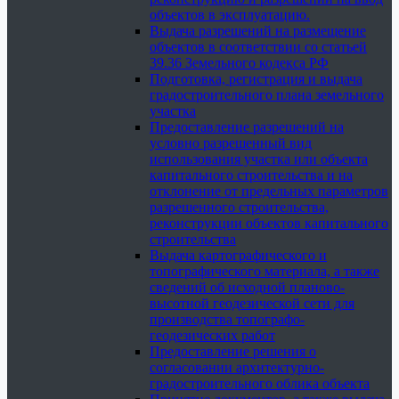
объектов в эксплуатацию.
Выдача разрешений на размещение
объектов в соответствии со статьей
39.36 Земельного кодекса РФ
Подготовка, регистрация и выдача
градостроительного плана земельного
участка
Предоставление разрешений на
условно разрешенный вид
использования участка или объекта
капитального строительства и на
отклонение от предельных параметров
разрешенного строительства,
реконструкции объектов капитального
строительства
Выдача картографического и
топографического материала, а также
сведений об исходной планово-
высотной геодезической сети для
производства топографо-
геодезических работ
Предоставление решения о
согласовании архитектурно-
градостроительного облика объекта