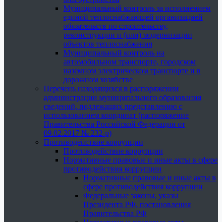
Муниципальный контроль за исполнением
единой теплоснабжающей организацией
обязательств по строительству,
реконструкции и (или) модернизации
объектов теплоснабжения
Муниципальный контроль на
автомобильном транспорте, городском
наземном электрическом транспорте и в
дорожном хозяйстве
Перечень находящихся в распоряжении
администрации муниципального образования
сведений, подлежащих представлению с
использованием координат (распоряжение
Правительства Российской Федерации от
09.02.2017 № 232-р)
Противодействие коррупции
Противодействие коррупции
Нормативные правовые и иные акты в сфере
противодействия коррупции
Нормативные правовые и иные акты в
сфере противодействия коррупции
Федеральные законы, указы
Президента РФ, постановления
Правительства РФ