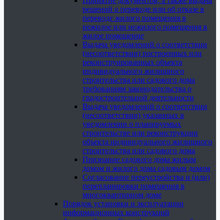
Принятие документов, а также выдача
решений о переводе или об отказе в
переводе жилого помещения в
нежилое или нежилого помещения в
жилое помещение
Выдача уведомлений о соответствии
(несоответствии) построенных или
реконструированных объекта
индивидуального жилищного
строительства или садового дома
требованиям законодательства о
градостроительной деятельности
Выдача уведомлений о соответствии
(несоответствии) указанных в
уведомлении о планируемых
строительстве или реконструкции
объекта индивидуального жилищного
строительства или садового дома
Признание садового дома жилым
домом и жилого дома садовым домом
Согласование переустройства и (или)
перепланировки помещения в
многоквартирном доме
Порядок установки и эксплуатации
информационных конструкций