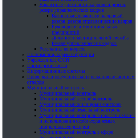
Вакантные должности, кадровый резерв,
резерв управленческих кадров
Вакантные должности, кадровый
резерв, резерв управленческих кадров
Руководители муниципальных
предприятий
Должности муниципальной службы
Резерв управленческих кадров
Результаты конкурсов
Полномочия, задачи и функции
Учрежденные СМИ
Партнерские связи
Информационные системы
Проверки, проведенные контрольно-ревизионным
отделом
Муниципальный контроль
Муниципальный контроль
Муниципальный лесной контроль
Муниципальный жилищный контроль
Муниципальный земельный контроль
Муниципальный контроль в области охраны
и использования особо охраняемых
природных территорий
Муниципальный контроль в сфере
благоустройства