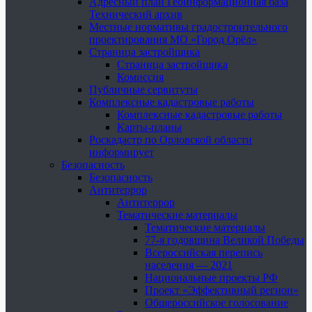
Адресный план Геоинформационная база
Технический архив
Местные нормативы градостроительного
проектирования МО «Город Орёл»
Страница застройщика
Страница застройщика
Комиссия
Публичные сервитуты
Комплексные кадастровые работы
Комплексные кадастровые работы
Карты-планы
Роскадастр по Орловской области
информирует
Безопасность
Безопасность
Антитеррор
Антитеррор
Тематические материалы
Тематические материалы
77-я годовщина Великой Победы
Всероссийская перепись
населения — 2021
Национальные проекты РФ
Проект «Эффективный регион»
Общероссийское голосование