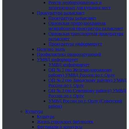
Реестр необорудованных и
запрещенных для купания мест
Прокуратура разъясняет
Прокуратура разъясняет
Орловская природоохранная
межрайонная прокуратура разъясняет
Орловская транспортная прокуратура
разъясняет
Прокуратура информирует
Полезно знать
Профилактика правонарушений
УМВД информирует
УМВД информирует
ОП № 1 (по Железнодорожному
району) УМВД России по г. Орлу
ОП № 2 (по Заводскому району) УМВД
России по г. Орлу
ОП № 3 (по Северному району) УМВД
России по г. Орлу
УМВД России по г. Орлу (Советский
район)
Культура
Культура
Жизнь городских библиотек
Фестивали и конкурсы