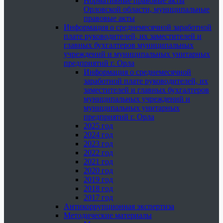
Нормативные правовые акты
Орловской области, муниципальные
правовые акты
Информация о среднемесячной заработной
плате руководителей, их заместителей и
главных бухгалтеров муниципальных
учреждений и муниципальных унитарных
предприятий г. Орла
Информация о среднемесячной
заработной плате руководителей, их
заместителей и главных бухгалтеров
муниципальных учреждений и
муниципальных унитарных
предприятий г. Орла
2025 год
2024 год
2023 год
2022 год
2021 год
2020 год
2019 год
2018 год
2017 год
Антикоррупционная экспертиза
Методические материалы