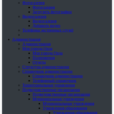
Фотогалерея
Фотогалерея
Загрузить фотографии
Видеогалерея
Видеогалерея
Добавить видео
Телефоны экстренных служб
Администрация
Администрация
Мэр города Орла
Мэр города Орла
Полномочия
Отчеты
Структура администрации
Справочник администрации
Справочник администрации
Телефонный справочник
Территориальные управления
Подведомственные организации
Подведомственные организации
Муниципальные учреждения
Муниципальные учреждения
Учреждения образования
Учреждения образования