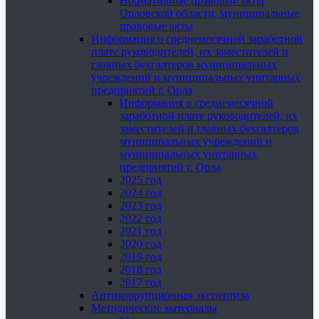
Нормативные правовые акты
Орловской области, муниципальные
правовые акты
Информация о среднемесячной заработной
плате руководителей, их заместителей и
главных бухгалтеров муниципальных
учреждений и муниципальных унитарных
предприятий г. Орла
Информация о среднемесячной
заработной плате руководителей, их
заместителей и главных бухгалтеров
муниципальных учреждений и
муниципальных унитарных
предприятий г. Орла
2025 год
2024 год
2023 год
2022 год
2021 год
2020 год
2019 год
2018 год
2017 год
Антикоррупционная экспертиза
Методические материалы