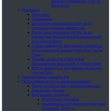
ареной и домами №7,9 по ул.
Картукова
Транспорт
Транспорт
Объявления
Расписание движения автобусов по
сезонным (дачным) маршрутам
Расписания движения автобусов по
маршрутам муниципальной маршрутной
сети города Орла
Схемы маршрутов регулярных перевозок
муниципальной маршрутной сети города
Орла
Тарифы на проезд в городском
пассажирском транспорте в городе Орле
Реестр маршрутов регулярных перевозок
города Орла
Национальные проекты РФ
Градостроительство и землепользование
Градостроительство и землепользование
Земельные участки
Публичные слушания
Публичные слушания
Заключения о результатах публичных
слушаний, 2026 год