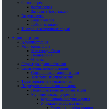
Фотогалерея
Фотогалерея
Загрузить фотографии
Видеогалерея
Видеогалерея
Добавить видео
Телефоны экстренных служб
Администрация
Администрация
Мэр города Орла
Мэр города Орла
Полномочия
Отчеты
Структура администрации
Справочник администрации
Справочник администрации
Телефонный справочник
Территориальные управления
Подведомственные организации
Подведомственные организации
Муниципальные учреждения
Муниципальные учреждения
Учреждения образования
Учреждения образования