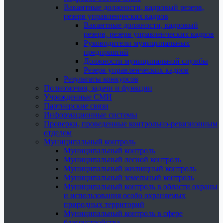
Вакантные должности, кадровый резерв,
резерв управленческих кадров
Вакантные должности, кадровый
резерв, резерв управленческих кадров
Руководители муниципальных
предприятий
Должности муниципальной службы
Резерв управленческих кадров
Результаты конкурсов
Полномочия, задачи и функции
Учрежденные СМИ
Партнерские связи
Информационные системы
Проверки, проведенные контрольно-ревизионным
отделом
Муниципальный контроль
Муниципальный контроль
Муниципальный лесной контроль
Муниципальный жилищный контроль
Муниципальный земельный контроль
Муниципальный контроль в области охраны
и использования особо охраняемых
природных территорий
Муниципальный контроль в сфере
благоустройства