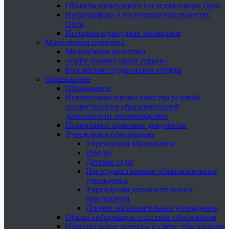
Объекты культурного наследия города Орла
Инфографика о достопримечательностях
Орла
Историко-культурная экспертиза
Молодёжная политика
Молодёжная политика
«Орёл помнит своих героев»
Российские студенческие отряды
Образование
Образование
Независимая оценка качества условий
осуществления образовательной
деятельности организациями
Нормативно-правовые документы
Учреждения образования
Учреждения образования
Школы
Детские сады
Негосударственные образовательные
учреждения
Учреждения дополнительного
образования
Прочие образовательные учреждения
Общая информация о системе образования
Национальные проекты в сфере образования