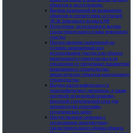
объектов в эксплуатацию.
Выдача разрешений на размещение
объектов в соответствии со статьей
39.36 Земельного кодекса РФ
Подготовка, регистрация и выдача
градостроительного плана земельного
участка
Предоставление разрешений на
условно разрешенный вид
использования участка или объекта
капитального строительства и на
отклонение от предельных параметров
разрешенного строительства,
реконструкции объектов капитального
строительства
Выдача картографического и
топографического материала, а также
сведений об исходной планово-
высотной геодезической сети для
производства топографо-
геодезических работ
Предоставление решения о
согласовании архитектурно-
градостроительного облика объекта