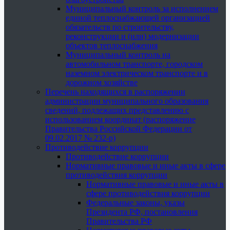
Муниципальный контроль за исполнением
единой теплоснабжающей организацией
обязательств по строительству,
реконструкции и (или) модернизации
объектов теплоснабжения
Муниципальный контроль на
автомобильном транспорте, городском
наземном электрическом транспорте и в
дорожном хозяйстве
Перечень находящихся в распоряжении
администрации муниципального образования
сведений, подлежащих представлению с
использованием координат (распоряжение
Правительства Российской Федерации от
09.02.2017 № 232-р)
Противодействие коррупции
Противодействие коррупции
Нормативные правовые и иные акты в сфере
противодействия коррупции
Нормативные правовые и иные акты в
сфере противодействия коррупции
Федеральные законы, указы
Президента РФ, постановления
Правительства РФ