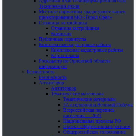
Адресный план Геоинформационная база
Технический архив
Местные нормативы градостроительного
проектирования МО «Город Орёл»
Страница застройщика
Страница застройщика
Комиссия
Публичные сервитуты
Комплексные кадастровые работы
Комплексные кадастровые работы
Карты-планы
Роскадастр по Орловской области
информирует
Безопасность
Безопасность
Антитеррор
Антитеррор
Тематические материалы
Тематические материалы
77-я годовщина Великой Победы
Всероссийская перепись
населения — 2021
Национальные проекты РФ
Проект «Эффективный регион»
Общероссийское голосование