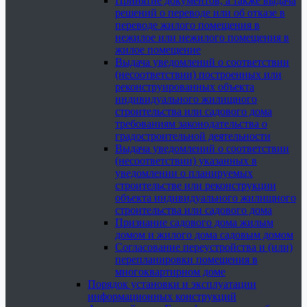
Принятие документов, а также выдача
решений о переводе или об отказе в
переводе жилого помещения в
нежилое или нежилого помещения в
жилое помещение
Выдача уведомлений о соответствии
(несоответствии) построенных или
реконструированных объекта
индивидуального жилищного
строительства или садового дома
требованиям законодательства о
градостроительной деятельности
Выдача уведомлений о соответствии
(несоответствии) указанных в
уведомлении о планируемых
строительстве или реконструкции
объекта индивидуального жилищного
строительства или садового дома
Признание садового дома жилым
домом и жилого дома садовым домом
Согласование переустройства и (или)
перепланировки помещения в
многоквартирном доме
Порядок установки и эксплуатации
информационных конструкций