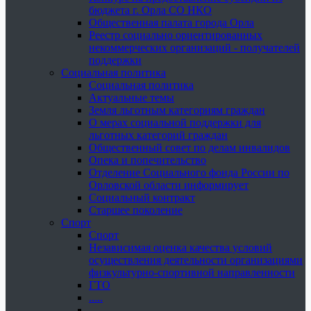
бюджета г. Орла СО НКО
Общественная палата города Орла
Реестр социально ориентированных
некоммерческих организаций - получателей
поддержки
Социальная политика
Социальная политика
Актуальные темы
Земля льготным категориям граждан
О мерах социальной поддержки для
льготных категорий граждан
Общественный совет по делам инвалидов
Опека и попечительство
Отделение Социального фонда России по
Орловской области информирует
Социальный контракт
Старшее поколение
Спорт
Спорт
Независимая оценка качества условий
осуществления деятельности организациями
физкультурно-спортивной направленности
ГТО
.....
......