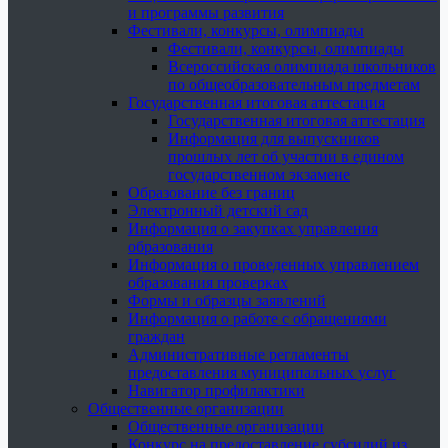
и программы развития
Фестивали, конкурсы, олимпиады
Фестивали, конкурсы, олимпиады
Всероссийская олимпиада школьников
по общеобразовательным предметам
Государственная итоговая аттестация
Государственная итоговая аттестация
Информация для выпускников
прошлых лет об участии в едином
государственном экзамене
Образование без границ
Электронный детский сад
Информация о закупках управления
образования
Информация о проведенных управлением
образования проверках
Формы и образцы заявлений
Информация о работе с обращениями
граждан
Административные регламенты
предоставления муниципальных услуг
Навигатор профилактики
Общественные организации
Общественные организации
Конкурс на предоставление субсидий из