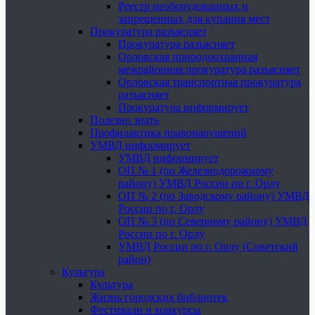
Реестр необорудованных и
запрещенных для купания мест
Прокуратура разъясняет
Прокуратура разъясняет
Орловская природоохранная
межрайонная прокуратура разъясняет
Орловская транспортная прокуратура
разъясняет
Прокуратура информирует
Полезно знать
Профилактика правонарушений
УМВД информирует
УМВД информирует
ОП № 1 (по Железнодорожному
району) УМВД России по г. Орлу
ОП № 2 (по Заводскому району) УМВД
России по г. Орлу
ОП № 3 (по Северному району) УМВД
России по г. Орлу
УМВД России по г. Орлу (Советский
район)
Культура
Культура
Жизнь городских библиотек
Фестивали и конкурсы