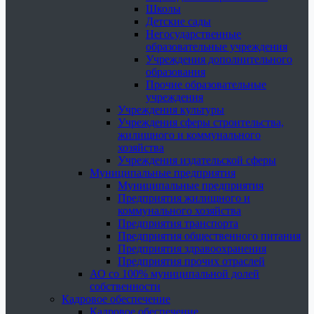
Школы
Детские сады
Негосударственные
образовательные учреждения
Учреждения дополнительного
образования
Прочие образовательные
учреждения
Учреждения культуры
Учреждения сферы строительства,
жилищного и коммунального
хозяйства
Учреждения издательской сферы
Муниципальные предприятия
Муниципальные предприятия
Предприятия жилищного и
коммунального хозяйства
Предприятия транспорта
Предприятия общественного питания
Предприятия здравоохранения
Предприятия прочих отраслей
АО со 100% муниципальной долей
собственности
Кадровое обеспечение
Кадровое обеспечение