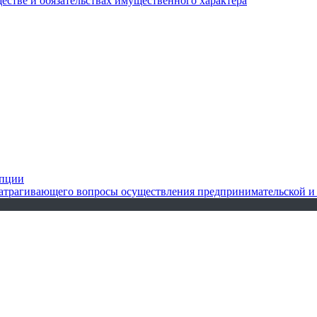
ществе и обязательствах имущественного характера
упции
 затрагивающего вопросы осуществления предпринимательской и