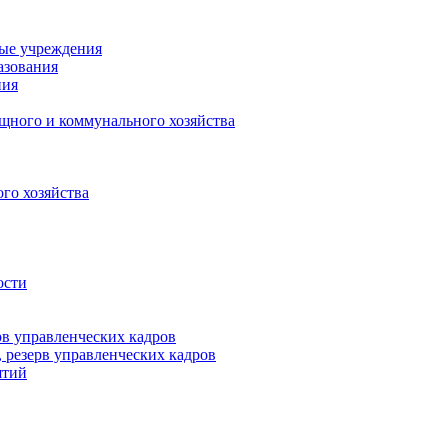
ные учреждения
азования
ния
щного и коммунального хозяйства
го хозяйства
ости
рв управленческих кадров
 резерв управленческих кадров
ятий