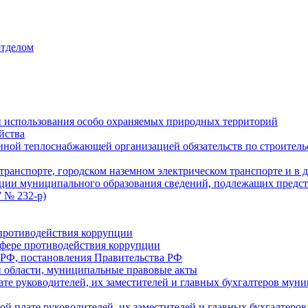
отделом
 использования особо охраняемых природных территорий
йства
ой теплоснабжающей организацией обязательств по строительс
ранспорте, городском наземном электрическом транспорте и в 
ции муниципального образования сведений, подлежащих предст
 № 232-р)
противодействия коррупции
фере противодействия коррупции
 РФ, постановления Правительства РФ
 области, муниципальные правовые акты
ате руководителей, их заместителей и главных бухгалтеров м
ой плате руководителей, их заместителей и главных бухгалте