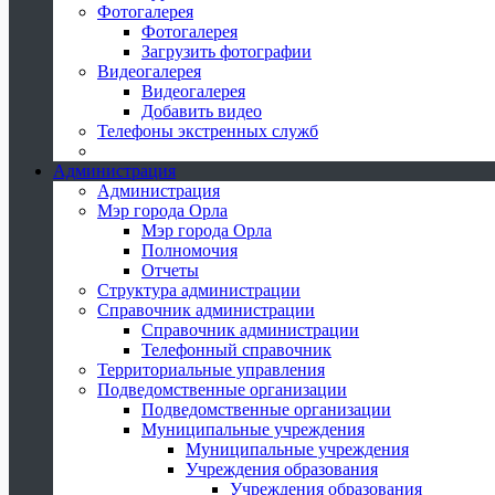
Фотогалерея
Фотогалерея
Загрузить фотографии
Видеогалерея
Видеогалерея
Добавить видео
Телефоны экстренных служб
Администрация
Администрация
Мэр города Орла
Мэр города Орла
Полномочия
Отчеты
Структура администрации
Справочник администрации
Справочник администрации
Телефонный справочник
Территориальные управления
Подведомственные организации
Подведомственные организации
Муниципальные учреждения
Муниципальные учреждения
Учреждения образования
Учреждения образования