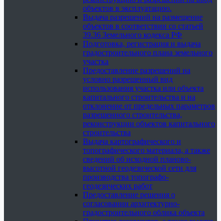
объектов в эксплуатацию.
Выдача разрешений на размещение
объектов в соответствии со статьей
39.36 Земельного кодекса РФ
Подготовка, регистрация и выдача
градостроительного плана земельного
участка
Предоставление разрешений на
условно разрешенный вид
использования участка или объекта
капитального строительства и на
отклонение от предельных параметров
разрешенного строительства,
реконструкции объектов капитального
строительства
Выдача картографического и
топографического материала, а также
сведений об исходной планово-
высотной геодезической сети для
производства топографо-
геодезических работ
Предоставление решения о
согласовании архитектурно-
градостроительного облика объекта