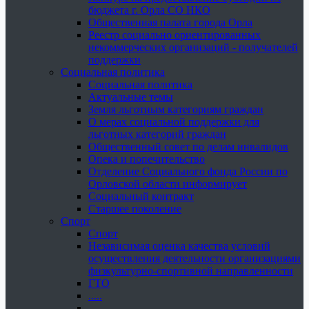
бюджета г. Орла СО НКО
Общественная палата города Орла
Реестр социально ориентированных
некоммерческих организаций - получателей
поддержки
Социальная политика
Социальная политика
Актуальные темы
Земля льготным категориям граждан
О мерах социальной поддержки для
льготных категорий граждан
Общественный совет по делам инвалидов
Опека и попечительство
Отделение Социального фонда России по
Орловской области информирует
Социальный контракт
Старшее поколение
Спорт
Спорт
Независимая оценка качества условий
осуществления деятельности организациями
физкультурно-спортивной направленности
ГТО
.....
......