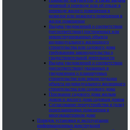
Принятие документов, а также выдача
решений о переводе или об отказе в
переводе жилого помещения в
нежилое или нежилого помещения в
жилое помещение
Выдача уведомлений о соответствии
(несоответствии) построенных или
реконструированных объекта
индивидуального жилищного
строительства или садового дома
требованиям законодательства о
градостроительной деятельности
Выдача уведомлений о соответствии
(несоответствии) указанных в
уведомлении о планируемых
строительстве или реконструкции
объекта индивидуального жилищного
строительства или садового дома
Признание садового дома жилым
домом и жилого дома садовым домом
Согласование переустройства и (или)
перепланировки помещения в
многоквартирном доме
Порядок установки и эксплуатации
информационных конструкций