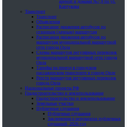
ареной и домами №7,9 по ул.
Картукова
Транспорт
Транспорт
Объявления
Расписание движения автобусов по
сезонным (дачным) маршрутам
Расписания движения автобусов по
маршрутам муниципальной маршрутной
сети города Орла
Схемы маршрутов регулярных перевозок
муниципальной маршрутной сети города
Орла
Тарифы на проезд в городском
пассажирском транспорте в городе Орле
Реестр маршрутов регулярных перевозок
города Орла
Национальные проекты РФ
Градостроительство и землепользование
Градостроительство и землепользование
Земельные участки
Публичные слушания
Публичные слушания
Заключения о результатах публичных
слушаний, 2026 год