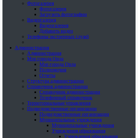
Фотогалерея
Фотогалерея
Загрузить фотографии
Видеогалерея
Видеогалерея
Добавить видео
Телефоны экстренных служб
Администрация
Администрация
Мэр города Орла
Мэр города Орла
Полномочия
Отчеты
Структура администрации
Справочник администрации
Справочник администрации
Телефонный справочник
Территориальные управления
Подведомственные организации
Подведомственные организации
Муниципальные учреждения
Муниципальные учреждения
Учреждения образования
Учреждения образования