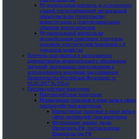
Муниципальный контроль за исполнением
единой теплоснабжающей организацией
обязательств по строительству,
реконструкции и (или) модернизации
объектов теплоснабжения
Муниципальный контроль на
автомобильном транспорте, городском
наземном электрическом транспорте и в
дорожном хозяйстве
Перечень находящихся в распоряжении
администрации муниципального образования
сведений, подлежащих представлению с
использованием координат (распоряжение
Правительства Российской Федерации от
09.02.2017 № 232-р)
Противодействие коррупции
Противодействие коррупции
Нормативные правовые и иные акты в сфере
противодействия коррупции
Нормативные правовые и иные акты в
сфере противодействия коррупции
Федеральные законы, указы
Президента РФ, постановления
Правительства РФ