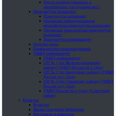
Реестр необорудованных и
запрещенных для купания мест
Прокуратура разъясняет
Прокуратура разъясняет
Орловская природоохранная
межрайонная прокуратура разъясняет
Орловская транспортная прокуратура
разъясняет
Прокуратура информирует
Полезно знать
Профилактика правонарушений
УМВД информирует
УМВД информирует
ОП № 1 (по Железнодорожному
району) УМВД России по г. Орлу
ОП № 2 (по Заводскому району) УМВД
России по г. Орлу
ОП № 3 (по Северному району) УМВД
России по г. Орлу
УМВД России по г. Орлу (Советский
район)
Культура
Культура
Жизнь городских библиотек
Фестивали и конкурсы