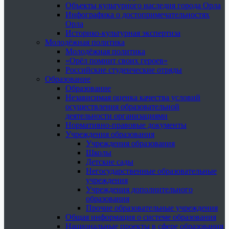
Объекты культурного наследия города Орла
Инфографика о достопримечательностях
Орла
Историко-культурная экспертиза
Молодёжная политика
Молодёжная политика
«Орёл помнит своих героев»
Российские студенческие отряды
Образование
Образование
Независимая оценка качества условий
осуществления образовательной
деятельности организациями
Нормативно-правовые документы
Учреждения образования
Учреждения образования
Школы
Детские сады
Негосударственные образовательные
учреждения
Учреждения дополнительного
образования
Прочие образовательные учреждения
Общая информация о системе образования
Национальные проекты в сфере образования