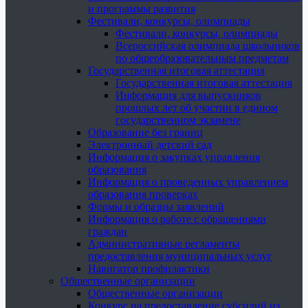
и программы развития
Фестивали, конкурсы, олимпиады
Фестивали, конкурсы, олимпиады
Всероссийская олимпиада школьников
по общеобразовательным предметам
Государственная итоговая аттестация
Государственная итоговая аттестация
Информация для выпускников
прошлых лет об участии в едином
государственном экзамене
Образование без границ
Электронный детский сад
Информация о закупках управления
образования
Информация о проведенных управлением
образования проверках
Формы и образцы заявлений
Информация о работе с обращениями
граждан
Административные регламенты
предоставления муниципальных услуг
Навигатор профилактики
Общественные организации
Общественные организации
Конкурс на предоставление субсидий из