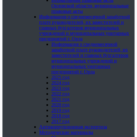
Нормативные правовые акты
Орловской области, муниципальные
правовые акты
Информация о среднемесячной заработной
плате руководителей, их заместителей и
главных бухгалтеров муниципальных
учреждений и муниципальных унитарных
предприятий г. Орла
Информация о среднемесячной
заработной плате руководителей, их
заместителей и главных бухгалтеров
муниципальных учреждений и
муниципальных унитарных
предприятий г. Орла
2025 год
2024 год
2023 год
2022 год
2021 год
2020 год
2019 год
2018 год
2017 год
Антикоррупционная экспертиза
Методические материалы