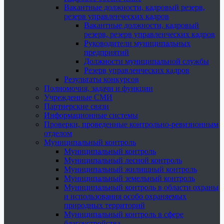
Вакантные должности, кадровый резерв,
резерв управленческих кадров
Вакантные должности, кадровый
резерв, резерв управленческих кадров
Руководители муниципальных
предприятий
Должности муниципальной службы
Резерв управленческих кадров
Результаты конкурсов
Полномочия, задачи и функции
Учрежденные СМИ
Партнерские связи
Информационные системы
Проверки, проведенные контрольно-ревизионным
отделом
Муниципальный контроль
Муниципальный контроль
Муниципальный лесной контроль
Муниципальный жилищный контроль
Муниципальный земельный контроль
Муниципальный контроль в области охраны
и использования особо охраняемых
природных территорий
Муниципальный контроль в сфере
благоустройства