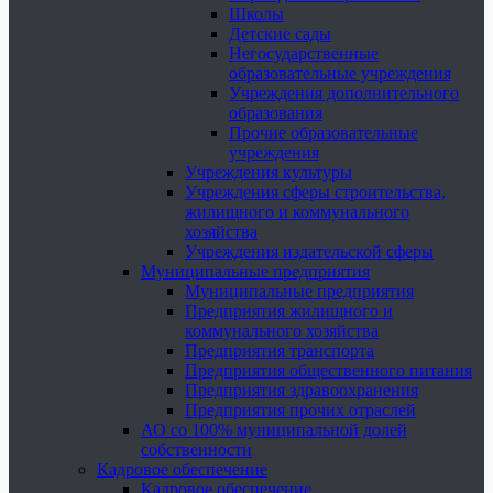
Школы
Детские сады
Негосударственные
образовательные учреждения
Учреждения дополнительного
образования
Прочие образовательные
учреждения
Учреждения культуры
Учреждения сферы строительства,
жилищного и коммунального
хозяйства
Учреждения издательской сферы
Муниципальные предприятия
Муниципальные предприятия
Предприятия жилищного и
коммунального хозяйства
Предприятия транспорта
Предприятия общественного питания
Предприятия здравоохранения
Предприятия прочих отраслей
АО со 100% муниципальной долей
собственности
Кадровое обеспечение
Кадровое обеспечение