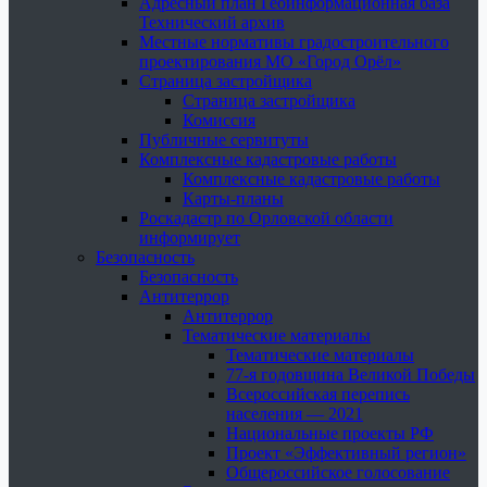
Адресный план Геоинформационная база
Технический архив
Местные нормативы градостроительного
проектирования МО «Город Орёл»
Страница застройщика
Страница застройщика
Комиссия
Публичные сервитуты
Комплексные кадастровые работы
Комплексные кадастровые работы
Карты-планы
Роскадастр по Орловской области
информирует
Безопасность
Безопасность
Антитеррор
Антитеррор
Тематические материалы
Тематические материалы
77-я годовщина Великой Победы
Всероссийская перепись
населения — 2021
Национальные проекты РФ
Проект «Эффективный регион»
Общероссийское голосование