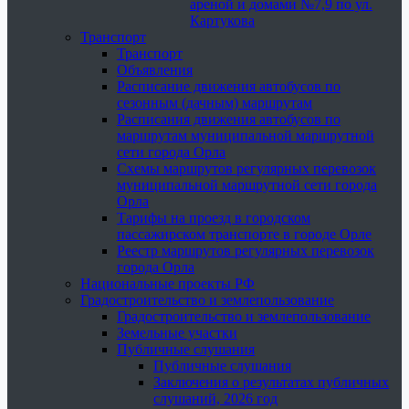
ареной и домами №7,9 по ул.
Картукова
Транспорт
Транспорт
Объявления
Расписание движения автобусов по
сезонным (дачным) маршрутам
Расписания движения автобусов по
маршрутам муниципальной маршрутной
сети города Орла
Схемы маршрутов регулярных перевозок
муниципальной маршрутной сети города
Орла
Тарифы на проезд в городском
пассажирском транспорте в городе Орле
Реестр маршрутов регулярных перевозок
города Орла
Национальные проекты РФ
Градостроительство и землепользование
Градостроительство и землепользование
Земельные участки
Публичные слушания
Публичные слушания
Заключения о результатах публичных
слушаний, 2026 год