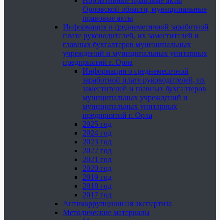
Нормативные правовые акты
Орловской области, муниципальные
правовые акты
Информация о среднемесячной заработной
плате руководителей, их заместителей и
главных бухгалтеров муниципальных
учреждений и муниципальных унитарных
предприятий г. Орла
Информация о среднемесячной
заработной плате руководителей, их
заместителей и главных бухгалтеров
муниципальных учреждений и
муниципальных унитарных
предприятий г. Орла
2025 год
2024 год
2023 год
2022 год
2021 год
2020 год
2019 год
2018 год
2017 год
Антикоррупционная экспертиза
Методические материалы