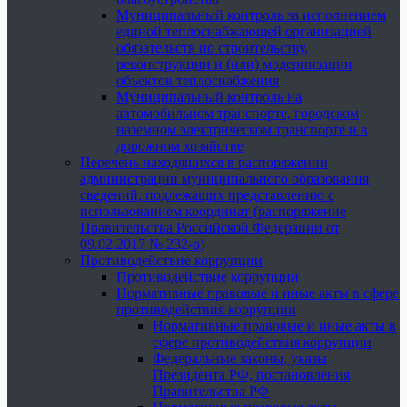
Муниципальный контроль за исполнением
единой теплоснабжающей организацией
обязательств по строительству,
реконструкции и (или) модернизации
объектов теплоснабжения
Муниципальный контроль на
автомобильном транспорте, городском
наземном электрическом транспорте и в
дорожном хозяйстве
Перечень находящихся в распоряжении
администрации муниципального образования
сведений, подлежащих представлению с
использованием координат (распоряжение
Правительства Российской Федерации от
09.02.2017 № 232-р)
Противодействие коррупции
Противодействие коррупции
Нормативные правовые и иные акты в сфере
противодействия коррупции
Нормативные правовые и иные акты в
сфере противодействия коррупции
Федеральные законы, указы
Президента РФ, постановления
Правительства РФ