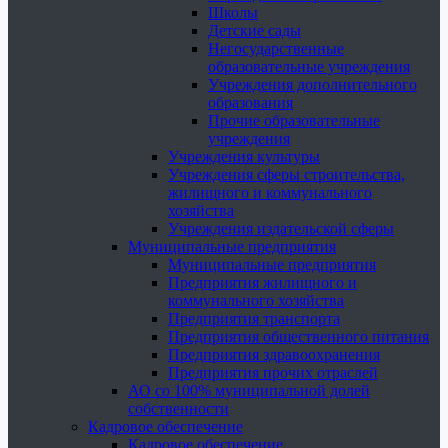
Школы
Детские сады
Негосударственные
образовательные учреждения
Учреждения дополнительного
образования
Прочие образовательные
учреждения
Учреждения культуры
Учреждения сферы строительства,
жилищного и коммунального
хозяйства
Учреждения издательской сферы
Муниципальные предприятия
Муниципальные предприятия
Предприятия жилищного и
коммунального хозяйства
Предприятия транспорта
Предприятия общественного питания
Предприятия здравоохранения
Предприятия прочих отраслей
АО со 100% муниципальной долей
собственности
Кадровое обеспечение
Кадровое обеспечение