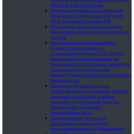
объектов в эксплуатацию.
Выдача разрешений на размещение
объектов в соответствии со статьей
39.36 Земельного кодекса РФ
Подготовка, регистрация и выдача
градостроительного плана земельного
участка
Предоставление разрешений на
условно разрешенный вид
использования участка или объекта
капитального строительства и на
отклонение от предельных параметров
разрешенного строительства,
реконструкции объектов капитального
строительства
Выдача картографического и
топографического материала, а также
сведений об исходной планово-
высотной геодезической сети для
производства топографо-
геодезических работ
Предоставление решения о
согласовании архитектурно-
градостроительного облика объекта