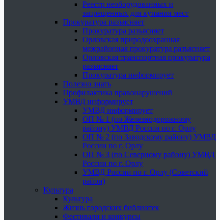
Реестр необорудованных и
запрещенных для купания мест
Прокуратура разъясняет
Прокуратура разъясняет
Орловская природоохранная
межрайонная прокуратура разъясняет
Орловская транспортная прокуратура
разъясняет
Прокуратура информирует
Полезно знать
Профилактика правонарушений
УМВД информирует
УМВД информирует
ОП № 1 (по Железнодорожному
району) УМВД России по г. Орлу
ОП № 2 (по Заводскому району) УМВД
России по г. Орлу
ОП № 3 (по Северному району) УМВД
России по г. Орлу
УМВД России по г. Орлу (Советский
район)
Культура
Культура
Жизнь городских библиотек
Фестивали и конкурсы