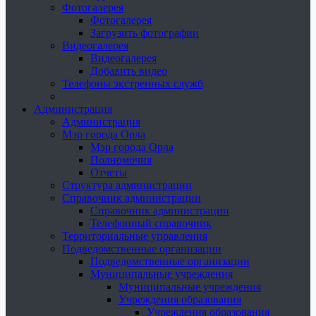
Фотогалерея
Фотогалерея
Загрузить фотографии
Видеогалерея
Видеогалерея
Добавить видео
Телефоны экстренных служб
Администрация
Администрация
Мэр города Орла
Мэр города Орла
Полномочия
Отчеты
Структура администрации
Справочник администрации
Справочник администрации
Телефонный справочник
Территориальные управления
Подведомственные организации
Подведомственные организации
Муниципальные учреждения
Муниципальные учреждения
Учреждения образования
Учреждения образования