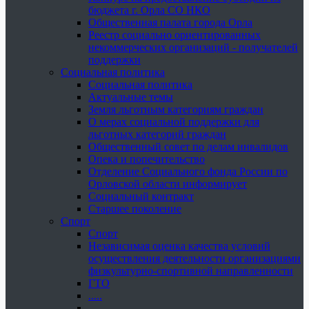
бюджета г. Орла СО НКО
Общественная палата города Орла
Реестр социально ориентированных
некоммерческих организаций - получателей
поддержки
Социальная политика
Социальная политика
Актуальные темы
Земля льготным категориям граждан
О мерах социальной поддержки для
льготных категорий граждан
Общественный совет по делам инвалидов
Опека и попечительство
Отделение Социального фонда России по
Орловской области информирует
Социальный контракт
Старшее поколение
Спорт
Спорт
Независимая оценка качества условий
осуществления деятельности организациями
физкультурно-спортивной направленности
ГТО
.....
......