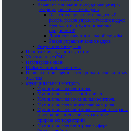
Вакантные должности, кадровый резерв,
резерв управленческих кадров
Вакантные должности, кадровый
резерв, резерв управленческих кадров
Руководители муниципальных
предприятий
Должности муниципальной службы
Резерв управленческих кадров
Результаты конкурсов
Полномочия, задачи и функции
Учрежденные СМИ
Партнерские связи
Информационные системы
Проверки, проведенные контрольно-ревизионным
отделом
Муниципальный контроль
Муниципальный контроль
Муниципальный лесной контроль
Муниципальный жилищный контроль
Муниципальный земельный контроль
Муниципальный контроль в области охраны
и использования особо охраняемых
природных территорий
Муниципальный контроль в сфере
благоустройства