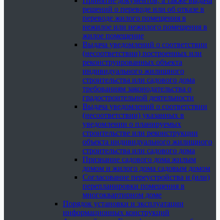
Принятие документов, а также выдача
решений о переводе или об отказе в
переводе жилого помещения в
нежилое или нежилого помещения в
жилое помещение
Выдача уведомлений о соответствии
(несоответствии) построенных или
реконструированных объекта
индивидуального жилищного
строительства или садового дома
требованиям законодательства о
градостроительной деятельности
Выдача уведомлений о соответствии
(несоответствии) указанных в
уведомлении о планируемых
строительстве или реконструкции
объекта индивидуального жилищного
строительства или садового дома
Признание садового дома жилым
домом и жилого дома садовым домом
Согласование переустройства и (или)
перепланировки помещения в
многоквартирном доме
Порядок установки и эксплуатации
информационных конструкций