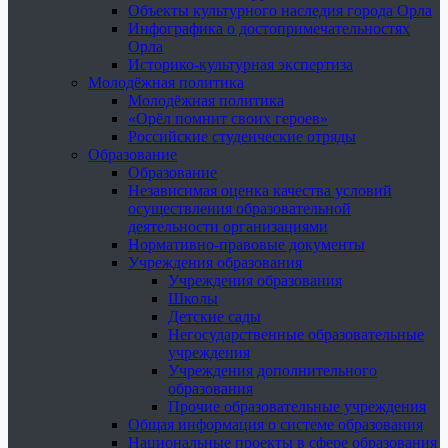
Объекты культурного наследия города Орла
Инфографика о достопримечательностях
Орла
Историко-культурная экспертиза
Молодёжная политика
Молодёжная политика
«Орёл помнит своих героев»
Российские студенческие отряды
Образование
Образование
Независимая оценка качества условий
осуществления образовательной
деятельности организациями
Нормативно-правовые документы
Учреждения образования
Учреждения образования
Школы
Детские сады
Негосударственные образовательные
учреждения
Учреждения дополнительного
образования
Прочие образовательные учреждения
Общая информация о системе образования
Национальные проекты в сфере образования