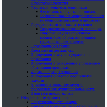
и программы развития
Фестивали, конкурсы, олимпиады
Фестивали, конкурсы, олимпиады
Всероссийская олимпиада школьников
по общеобразовательным предметам
Государственная итоговая аттестация
Государственная итоговая аттестация
Информация для выпускников
прошлых лет об участии в едином
государственном экзамене
Образование без границ
Электронный детский сад
Информация о закупках управления
образования
Информация о проведенных управлением
образования проверках
Формы и образцы заявлений
Информация о работе с обращениями
граждан
Административные регламенты
предоставления муниципальных услуг
Навигатор профилактики
Общественные организации
Общественные организации
Конкурс на предоставление субсидий из