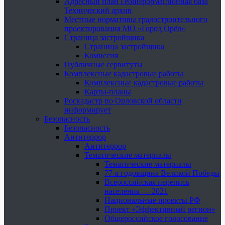
Адресный план Геоинформационная база
Технический архив
Местные нормативы градостроительного
проектирования МО «Город Орёл»
Страница застройщика
Страница застройщика
Комиссия
Публичные сервитуты
Комплексные кадастровые работы
Комплексные кадастровые работы
Карты-планы
Роскадастр по Орловской области
информирует
Безопасность
Безопасность
Антитеррор
Антитеррор
Тематические материалы
Тематические материалы
77-я годовщина Великой Победы
Всероссийская перепись
населения — 2021
Национальные проекты РФ
Проект «Эффективный регион»
Общероссийское голосование