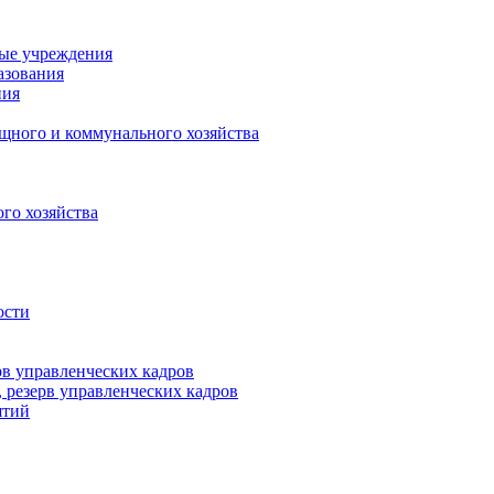
ные учреждения
азования
ния
щного и коммунального хозяйства
го хозяйства
ости
рв управленческих кадров
 резерв управленческих кадров
ятий