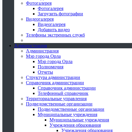
Фотогалерея
Фотогалерея
Загрузить фотографии
Видеогалерея
Видеогалерея
Добавить видео
Телефоны экстренных служб
Администрация
Администрация
Мэр города Орла
Мэр города Орла
Полномочия
Отчеты
Структура администрации
Справочник администрации
Справочник администрации
Телефонный справочник
Территориальные управления
Подведомственные организации
Подведомственные организации
Муниципальные учреждения
Муниципальные учреждения
Учреждения образования
Учреждения образования