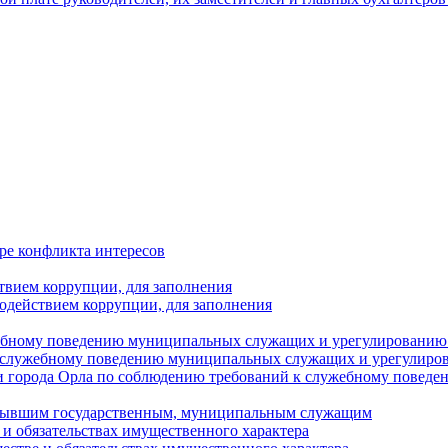
ре конфликта интересов
твием коррупции, для заполнения
одействием коррупции, для заполнения
ебному поведению муниципальных служащих и урегулированию 
 служебному поведению муниципальных служащих и урегулиро
 города Орла по соблюдению требований к служебному повед
с бывшим государственным, муниципальным служащим
е и обязательствах имущественного характера