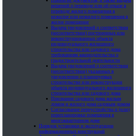
Принятие документов, а также выдача
решений о переводе или об отказе в
переводе жилого помещения в
нежилое или нежилого помещения в
жилое помещение
Выдача уведомлений о соответствии
(несоответствии) построенных или
реконструированных объекта
индивидуального жилищного
строительства или садового дома
требованиям законодательства о
градостроительной деятельности
Выдача уведомлений о соответствии
(несоответствии) указанных в
уведомлении о планируемых
строительстве или реконструкции
объекта индивидуального жилищного
строительства или садового дома
Признание садового дома жилым
домом и жилого дома садовым домом
Согласование переустройства и (или)
перепланировки помещения в
многоквартирном доме
Порядок установки и эксплуатации
информационных конструкций