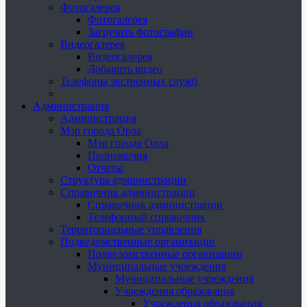
Фотогалерея
Фотогалерея
Загрузить фотографии
Видеогалерея
Видеогалерея
Добавить видео
Телефоны экстренных служб
Администрация
Администрация
Мэр города Орла
Мэр города Орла
Полномочия
Отчеты
Структура администрации
Справочник администрации
Справочник администрации
Телефонный справочник
Территориальные управления
Подведомственные организации
Подведомственные организации
Муниципальные учреждения
Муниципальные учреждения
Учреждения образования
Учреждения образования