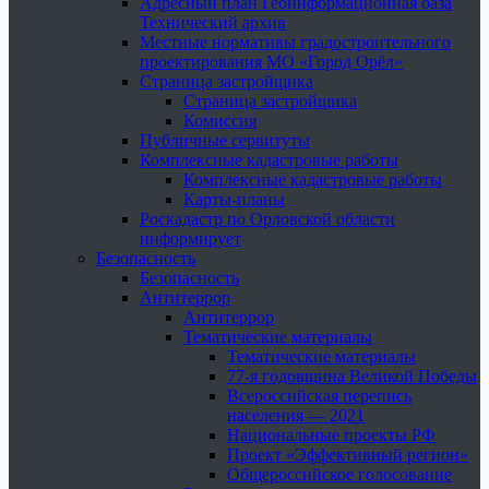
Адресный план Геоинформационная база
Технический архив
Местные нормативы градостроительного
проектирования МО «Город Орёл»
Страница застройщика
Страница застройщика
Комиссия
Публичные сервитуты
Комплексные кадастровые работы
Комплексные кадастровые работы
Карты-планы
Роскадастр по Орловской области
информирует
Безопасность
Безопасность
Антитеррор
Антитеррор
Тематические материалы
Тематические материалы
77-я годовщина Великой Победы
Всероссийская перепись
населения — 2021
Национальные проекты РФ
Проект «Эффективный регион»
Общероссийское голосование