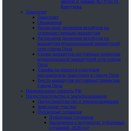
ареной и домами №7,9 по ул.
Картукова
Транспорт
Транспорт
Объявления
Расписание движения автобусов по
сезонным (дачным) маршрутам
Расписания движения автобусов по
маршрутам муниципальной маршрутной
сети города Орла
Схемы маршрутов регулярных перевозок
муниципальной маршрутной сети города
Орла
Тарифы на проезд в городском
пассажирском транспорте в городе Орле
Реестр маршрутов регулярных перевозок
города Орла
Национальные проекты РФ
Градостроительство и землепользование
Градостроительство и землепользование
Земельные участки
Публичные слушания
Публичные слушания
Заключения о результатах публичных
слушаний, 2026 год