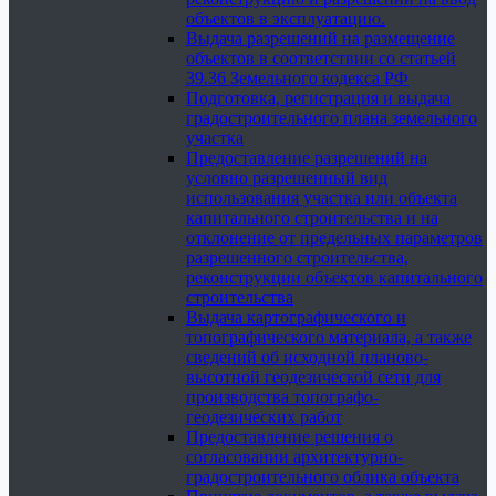
объектов в эксплуатацию.
Выдача разрешений на размещение
объектов в соответствии со статьей
39.36 Земельного кодекса РФ
Подготовка, регистрация и выдача
градостроительного плана земельного
участка
Предоставление разрешений на
условно разрешенный вид
использования участка или объекта
капитального строительства и на
отклонение от предельных параметров
разрешенного строительства,
реконструкции объектов капитального
строительства
Выдача картографического и
топографического материала, а также
сведений об исходной планово-
высотной геодезической сети для
производства топографо-
геодезических работ
Предоставление решения о
согласовании архитектурно-
градостроительного облика объекта