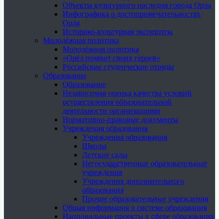
Объекты культурного наследия города Орла
Инфографика о достопримечательностях
Орла
Историко-культурная экспертиза
Молодёжная политика
Молодёжная политика
«Орёл помнит своих героев»
Российские студенческие отряды
Образование
Образование
Независимая оценка качества условий
осуществления образовательной
деятельности организациями
Нормативно-правовые документы
Учреждения образования
Учреждения образования
Школы
Детские сады
Негосударственные образовательные
учреждения
Учреждения дополнительного
образования
Прочие образовательные учреждения
Общая информация о системе образования
Национальные проекты в сфере образования