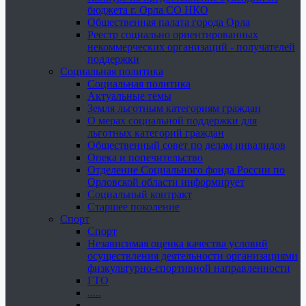
бюджета г. Орла СО НКО
Общественная палата города Орла
Реестр социально ориентированных
некоммерческих организаций - получателей
поддержки
Социальная политика
Социальная политика
Актуальные темы
Земля льготным категориям граждан
О мерах социальной поддержки для
льготных категорий граждан
Общественный совет по делам инвалидов
Опека и попечительство
Отделение Социального фонда России по
Орловской области информирует
Социальный контракт
Старшее поколение
Спорт
Спорт
Независимая оценка качества условий
осуществления деятельности организациями
физкультурно-спортивной направленности
ГТО
.....
......