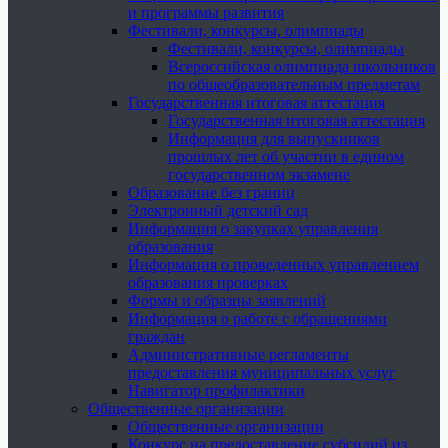
и программы развития
Фестивали, конкурсы, олимпиады
Фестивали, конкурсы, олимпиады
Всероссийская олимпиада школьников
по общеобразовательным предметам
Государственная итоговая аттестация
Государственная итоговая аттестация
Информация для выпускников
прошлых лет об участии в едином
государственном экзамене
Образование без границ
Электронный детский сад
Информация о закупках управления
образования
Информация о проведенных управлением
образования проверках
Формы и образцы заявлений
Информация о работе с обращениями
граждан
Административные регламенты
предоставления муниципальных услуг
Навигатор профилактики
Общественные организации
Общественные организации
Конкурс на предоставление субсидий из