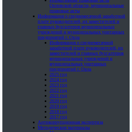
Нормативные правовые акты
Орловской области, муниципальные
правовые акты
Информация о среднемесячной заработной
плате руководителей, их заместителей и
главных бухгалтеров муниципальных
учреждений и муниципальных унитарных
предприятий г. Орла
Информация о среднемесячной
заработной плате руководителей, их
заместителей и главных бухгалтеров
муниципальных учреждений и
муниципальных унитарных
предприятий г. Орла
2025 год
2024 год
2023 год
2022 год
2021 год
2020 год
2019 год
2018 год
2017 год
Антикоррупционная экспертиза
Методические материалы