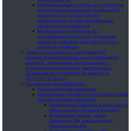
Муниципальный контроль за исполнением
единой теплоснабжающей организацией
обязательств по строительству,
реконструкции и (или) модернизации
объектов теплоснабжения
Муниципальный контроль на
автомобильном транспорте, городском
наземном электрическом транспорте и в
дорожном хозяйстве
Перечень находящихся в распоряжении
администрации муниципального образования
сведений, подлежащих представлению с
использованием координат (распоряжение
Правительства Российской Федерации от
09.02.2017 № 232-р)
Противодействие коррупции
Противодействие коррупции
Нормативные правовые и иные акты в сфере
противодействия коррупции
Нормативные правовые и иные акты в
сфере противодействия коррупции
Федеральные законы, указы
Президента РФ, постановления
Правительства РФ