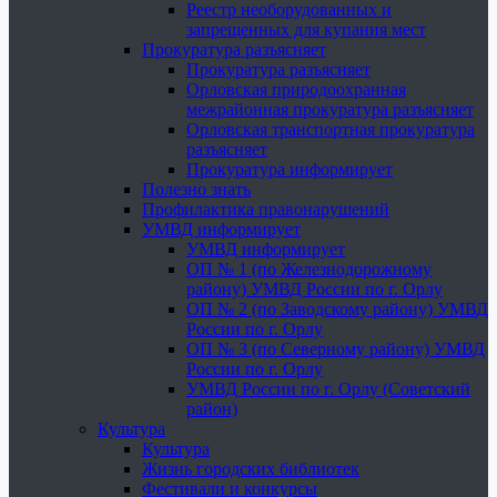
Реестр необорудованных и
запрещенных для купания мест
Прокуратура разъясняет
Прокуратура разъясняет
Орловская природоохранная
межрайонная прокуратура разъясняет
Орловская транспортная прокуратура
разъясняет
Прокуратура информирует
Полезно знать
Профилактика правонарушений
УМВД информирует
УМВД информирует
ОП № 1 (по Железнодорожному
району) УМВД России по г. Орлу
ОП № 2 (по Заводскому району) УМВД
России по г. Орлу
ОП № 3 (по Северному району) УМВД
России по г. Орлу
УМВД России по г. Орлу (Советский
район)
Культура
Культура
Жизнь городских библиотек
Фестивали и конкурсы