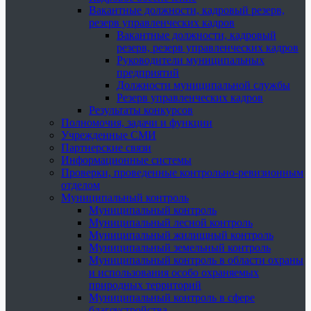
Вакантные должности, кадровый резерв,
резерв управленческих кадров
Вакантные должности, кадровый
резерв, резерв управленческих кадров
Руководители муниципальных
предприятий
Должности муниципальной службы
Резерв управленческих кадров
Результаты конкурсов
Полномочия, задачи и функции
Учрежденные СМИ
Партнерские связи
Информационные системы
Проверки, проведенные контрольно-ревизионным
отделом
Муниципальный контроль
Муниципальный контроль
Муниципальный лесной контроль
Муниципальный жилищный контроль
Муниципальный земельный контроль
Муниципальный контроль в области охраны
и использования особо охраняемых
природных территорий
Муниципальный контроль в сфере
благоустройства