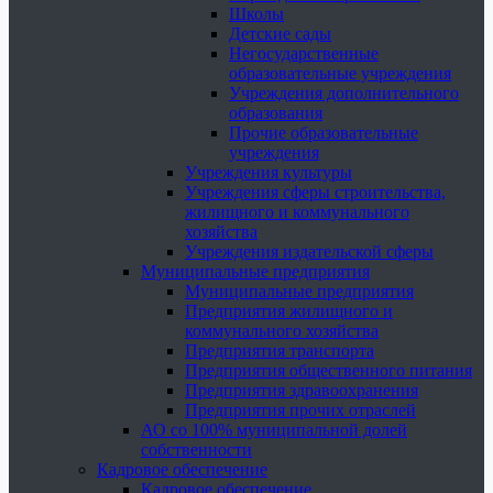
Школы
Детские сады
Негосударственные
образовательные учреждения
Учреждения дополнительного
образования
Прочие образовательные
учреждения
Учреждения культуры
Учреждения сферы строительства,
жилищного и коммунального
хозяйства
Учреждения издательской сферы
Муниципальные предприятия
Муниципальные предприятия
Предприятия жилищного и
коммунального хозяйства
Предприятия транспорта
Предприятия общественного питания
Предприятия здравоохранения
Предприятия прочих отраслей
АО со 100% муниципальной долей
собственности
Кадровое обеспечение
Кадровое обеспечение