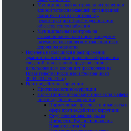
Муниципальный контроль за исполнением
единой теплоснабжающей организацией
обязательств по строительству,
реконструкции и (или) модернизации
объектов теплоснабжения
Муниципальный контроль на
автомобильном транспорте, городском
наземном электрическом транспорте и в
дорожном хозяйстве
Перечень находящихся в распоряжении
администрации муниципального образования
сведений, подлежащих представлению с
использованием координат (распоряжение
Правительства Российской Федерации от
09.02.2017 № 232-р)
Противодействие коррупции
Противодействие коррупции
Нормативные правовые и иные акты в сфере
противодействия коррупции
Нормативные правовые и иные акты в
сфере противодействия коррупции
Федеральные законы, указы
Президента РФ, постановления
Правительства РФ