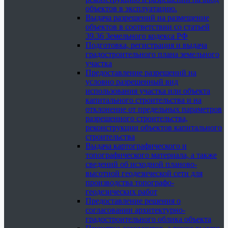
объектов в эксплуатацию.
Выдача разрешений на размещение
объектов в соответствии со статьей
39.36 Земельного кодекса РФ
Подготовка, регистрация и выдача
градостроительного плана земельного
участка
Предоставление разрешений на
условно разрешенный вид
использования участка или объекта
капитального строительства и на
отклонение от предельных параметров
разрешенного строительства,
реконструкции объектов капитального
строительства
Выдача картографического и
топографического материала, а также
сведений об исходной планово-
высотной геодезической сети для
производства топографо-
геодезических работ
Предоставление решения о
согласовании архитектурно-
градостроительного облика объекта