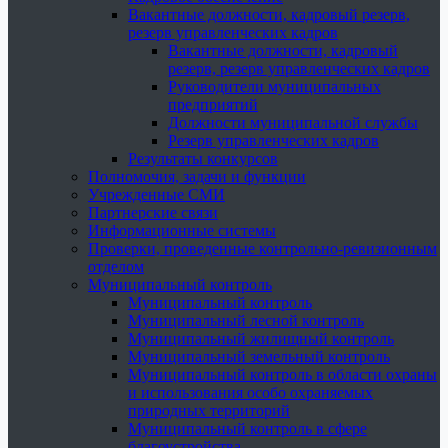
Вакантные должности, кадровый резерв,
резерв управленческих кадров
Вакантные должности, кадровый
резерв, резерв управленческих кадров
Руководители муниципальных
предприятий
Должности муниципальной службы
Резерв управленческих кадров
Результаты конкурсов
Полномочия, задачи и функции
Учрежденные СМИ
Партнерские связи
Информационные системы
Проверки, проведенные контрольно-ревизионным
отделом
Муниципальный контроль
Муниципальный контроль
Муниципальный лесной контроль
Муниципальный жилищный контроль
Муниципальный земельный контроль
Муниципальный контроль в области охраны
и использования особо охраняемых
природных территорий
Муниципальный контроль в сфере
благоустройства