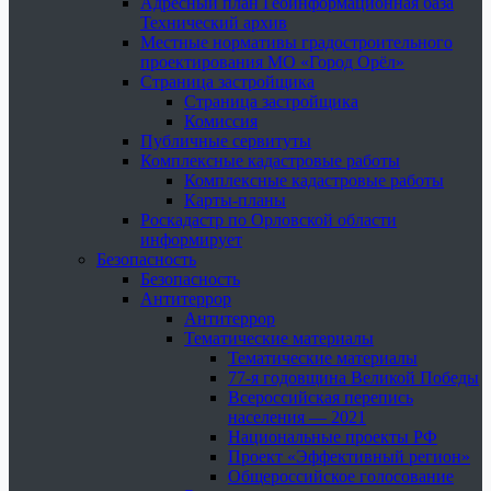
Адресный план Геоинформационная база
Технический архив
Местные нормативы градостроительного
проектирования МО «Город Орёл»
Страница застройщика
Страница застройщика
Комиссия
Публичные сервитуты
Комплексные кадастровые работы
Комплексные кадастровые работы
Карты-планы
Роскадастр по Орловской области
информирует
Безопасность
Безопасность
Антитеррор
Антитеррор
Тематические материалы
Тематические материалы
77-я годовщина Великой Победы
Всероссийская перепись
населения — 2021
Национальные проекты РФ
Проект «Эффективный регион»
Общероссийское голосование