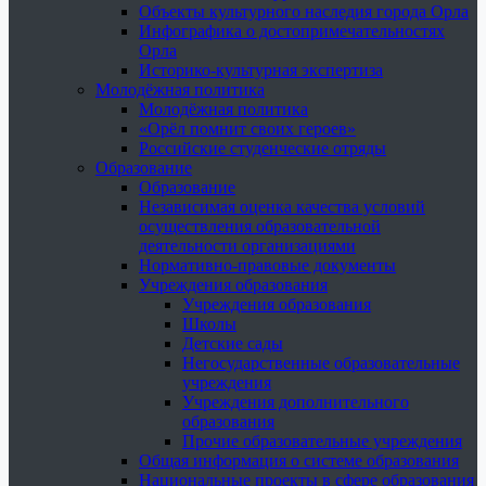
Объекты культурного наследия города Орла
Инфографика о достопримечательностях
Орла
Историко-культурная экспертиза
Молодёжная политика
Молодёжная политика
«Орёл помнит своих героев»
Российские студенческие отряды
Образование
Образование
Независимая оценка качества условий
осуществления образовательной
деятельности организациями
Нормативно-правовые документы
Учреждения образования
Учреждения образования
Школы
Детские сады
Негосударственные образовательные
учреждения
Учреждения дополнительного
образования
Прочие образовательные учреждения
Общая информация о системе образования
Национальные проекты в сфере образования