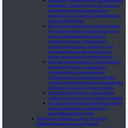
Принятие документов, а также выдача
решений о переводе или об отказе в
переводе жилого помещения в
нежилое или нежилого помещения в
жилое помещение
Выдача уведомлений о соответствии
(несоответствии) построенных или
реконструированных объекта
индивидуального жилищного
строительства или садового дома
требованиям законодательства о
градостроительной деятельности
Выдача уведомлений о соответствии
(несоответствии) указанных в
уведомлении о планируемых
строительстве или реконструкции
объекта индивидуального жилищного
строительства или садового дома
Признание садового дома жилым
домом и жилого дома садовым домом
Согласование переустройства и (или)
перепланировки помещения в
многоквартирном доме
Порядок установки и эксплуатации
информационных конструкций