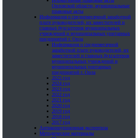
Нормативные правовые акты
Орловской области, муниципальные
правовые акты
Информация о среднемесячной заработной
плате руководителей, их заместителей и
главных бухгалтеров муниципальных
учреждений и муниципальных унитарных
предприятий г. Орла
Информация о среднемесячной
заработной плате руководителей, их
заместителей и главных бухгалтеров
муниципальных учреждений и
муниципальных унитарных
предприятий г. Орла
2025 год
2024 год
2023 год
2022 год
2021 год
2020 год
2019 год
2018 год
2017 год
Антикоррупционная экспертиза
Методические материалы