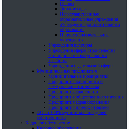
Школы
Детские сады
Негосударственные
образовательные учреждения
Учреждения дополнительного
образования
Прочие образовательные
учреждения
Учреждения культуры
Учреждения сферы строительства,
жилищного и коммунального
хозяйства
Учреждения издательской сферы
Муниципальные предприятия
Муниципальные предприятия
Предприятия жилищного и
коммунального хозяйства
Предприятия транспорта
Предприятия общественного питания
Предприятия здравоохранения
Предприятия прочих отраслей
АО со 100% муниципальной долей
собственности
Кадровое обеспечение
Кадровое обеспечение