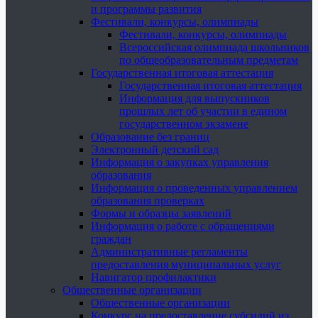
и программы развития
Фестивали, конкурсы, олимпиады
Фестивали, конкурсы, олимпиады
Всероссийская олимпиада школьников
по общеобразовательным предметам
Государственная итоговая аттестация
Государственная итоговая аттестация
Информация для выпускников
прошлых лет об участии в едином
государственном экзамене
Образование без границ
Электронный детский сад
Информация о закупках управления
образования
Информация о проведенных управлением
образования проверках
Формы и образцы заявлений
Информация о работе с обращениями
граждан
Административные регламенты
предоставления муниципальных услуг
Навигатор профилактики
Общественные организации
Общественные организации
Конкурс на предоставление субсидий из