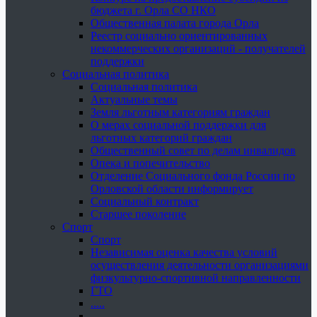
бюджета г. Орла СО НКО
Общественная палата города Орла
Реестр социально ориентированных
некоммерческих организаций - получателей
поддержки
Социальная политика
Социальная политика
Актуальные темы
Земля льготным категориям граждан
О мерах социальной поддержки для
льготных категорий граждан
Общественный совет по делам инвалидов
Опека и попечительство
Отделение Социального фонда России по
Орловской области информирует
Социальный контракт
Старшее поколение
Спорт
Спорт
Независимая оценка качества условий
осуществления деятельности организациями
физкультурно-спортивной направленности
ГТО
.....
......