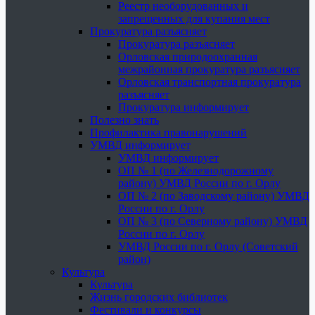
Реестр необорудованных и
запрещенных для купания мест
Прокуратура разъясняет
Прокуратура разъясняет
Орловская природоохранная
межрайонная прокуратура разъясняет
Орловская транспортная прокуратура
разъясняет
Прокуратура информирует
Полезно знать
Профилактика правонарушений
УМВД информирует
УМВД информирует
ОП № 1 (по Железнодорожному
району) УМВД России по г. Орлу
ОП № 2 (по Заводскому району) УМВД
России по г. Орлу
ОП № 3 (по Северному району) УМВД
России по г. Орлу
УМВД России по г. Орлу (Советский
район)
Культура
Культура
Жизнь городских библиотек
Фестивали и конкурсы