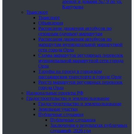
ареной и домами №7,9 по ул.
Картукова
Транспорт
Транспорт
Объявления
Расписание движения автобусов по
сезонным (дачным) маршрутам
Расписания движения автобусов по
маршрутам муниципальной маршрутной
сети города Орла
Схемы маршрутов регулярных перевозок
муниципальной маршрутной сети города
Орла
Тарифы на проезд в городском
пассажирском транспорте в городе Орле
Реестр маршрутов регулярных перевозок
города Орла
Национальные проекты РФ
Градостроительство и землепользование
Градостроительство и землепользование
Земельные участки
Публичные слушания
Публичные слушания
Заключения о результатах публичных
слушаний, 2026 год