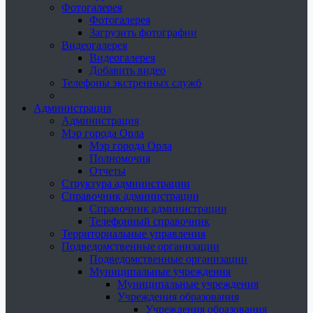
Фотогалерея
Фотогалерея
Загрузить фотографии
Видеогалерея
Видеогалерея
Добавить видео
Телефоны экстренных служб
Администрация
Администрация
Мэр города Орла
Мэр города Орла
Полномочия
Отчеты
Структура администрации
Справочник администрации
Справочник администрации
Телефонный справочник
Территориальные управления
Подведомственные организации
Подведомственные организации
Муниципальные учреждения
Муниципальные учреждения
Учреждения образования
Учреждения образования