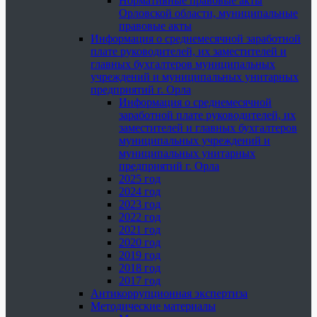
Нормативные правовые акты
Орловской области, муниципальные
правовые акты
Информация о среднемесячной заработной
плате руководителей, их заместителей и
главных бухгалтеров муниципальных
учреждений и муниципальных унитарных
предприятий г. Орла
Информация о среднемесячной
заработной плате руководителей, их
заместителей и главных бухгалтеров
муниципальных учреждений и
муниципальных унитарных
предприятий г. Орла
2025 год
2024 год
2023 год
2022 год
2021 год
2020 год
2019 год
2018 год
2017 год
Антикоррупционная экспертиза
Методические материалы