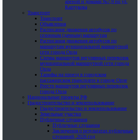
ареной и домами №7,9 по ул.
Картукова
Транспорт
Транспорт
Объявления
Расписание движения автобусов по
сезонным (дачным) маршрутам
Расписания движения автобусов по
маршрутам муниципальной маршрутной
сети города Орла
Схемы маршрутов регулярных перевозок
муниципальной маршрутной сети города
Орла
Тарифы на проезд в городском
пассажирском транспорте в городе Орле
Реестр маршрутов регулярных перевозок
города Орла
Национальные проекты РФ
Градостроительство и землепользование
Градостроительство и землепользование
Земельные участки
Публичные слушания
Публичные слушания
Заключения о результатах публичных
слушаний, 2026 год