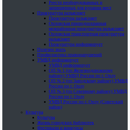
Реестр необорудованных и
запрещенных для купания мест
Прокуратура разъясняет
Прокуратура разъясняет
Орловская природоохранная
межрайонная прокуратура разъясняет
Орловская транспортная прокуратура
разъясняет
Прокуратура информирует
Полезно знать
Профилактика правонарушений
УМВД информирует
УМВД информирует
ОП № 1 (по Железнодорожному
району) УМВД России по г. Орлу
ОП № 2 (по Заводскому району) УМВД
России по г. Орлу
ОП № 3 (по Северному району) УМВД
России по г. Орлу
УМВД России по г. Орлу (Советский
район)
Культура
Культура
Жизнь городских библиотек
Фестивали и конкурсы