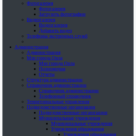
Фотогалерея
Фотогалерея
Загрузить фотографии
Видеогалерея
Видеогалерея
Добавить видео
Телефоны экстренных служб
Администрация
Администрация
Мэр города Орла
Мэр города Орла
Полномочия
Отчеты
Структура администрации
Справочник администрации
Справочник администрации
Телефонный справочник
Территориальные управления
Подведомственные организации
Подведомственные организации
Муниципальные учреждения
Муниципальные учреждения
Учреждения образования
Учреждения образования