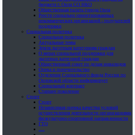
бюджета г. Орла СО НКО
Общественная палата города Орла
Реестр социально ориентированных
некоммерческих организаций - получателей
поддержки
Социальная политика
Социальная политика
Актуальные темы
Земля льготным категориям граждан
О мерах социальной поддержки для
льготных категорий граждан
Общественный совет по делам инвалидов
Опека и попечительство
Отделение Социального фонда России по
Орловской области информирует
Социальный контракт
Старшее поколение
Спорт
Спорт
Независимая оценка качества условий
осуществления деятельности организациями
физкультурно-спортивной направленности
ГТО
.....
......