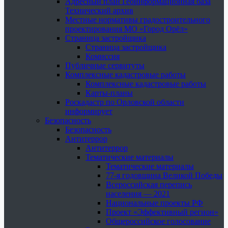
Адресный план Геоинформационная база
Технический архив
Местные нормативы градостроительного
проектирования МО «Город Орёл»
Страница застройщика
Страница застройщика
Комиссия
Публичные сервитуты
Комплексные кадастровые работы
Комплексные кадастровые работы
Карты-планы
Роскадастр по Орловской области
информирует
Безопасность
Безопасность
Антитеррор
Антитеррор
Тематические материалы
Тематические материалы
77-я годовщина Великой Победы
Всероссийская перепись
населения — 2021
Национальные проекты РФ
Проект «Эффективный регион»
Общероссийское голосование