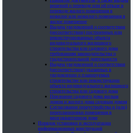
Принятие документов, а также выдача
решений о переводе или об отказе в
переводе жилого помещения в
нежилое или нежилого помещения в
жилое помещение
Выдача уведомлений о соответствии
(несоответствии) построенных или
реконструированных объекта
индивидуального жилищного
строительства или садового дома
требованиям законодательства о
градостроительной деятельности
Выдача уведомлений о соответствии
(несоответствии) указанных в
уведомлении о планируемых
строительстве или реконструкции
объекта индивидуального жилищного
строительства или садового дома
Признание садового дома жилым
домом и жилого дома садовым домом
Согласование переустройства и (или)
перепланировки помещения в
многоквартирном доме
Порядок установки и эксплуатации
информационных конструкций