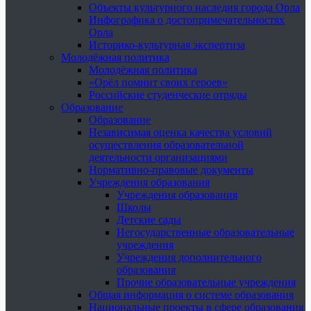
Объекты культурного наследия города Орла
Инфографика о достопримечательностях
Орла
Историко-культурная экспертиза
Молодёжная политика
Молодёжная политика
«Орёл помнит своих героев»
Российские студенческие отряды
Образование
Образование
Независимая оценка качества условий
осуществления образовательной
деятельности организациями
Нормативно-правовые документы
Учреждения образования
Учреждения образования
Школы
Детские сады
Негосударственные образовательные
учреждения
Учреждения дополнительного
образования
Прочие образовательные учреждения
Общая информация о системе образования
Национальные проекты в сфере образования