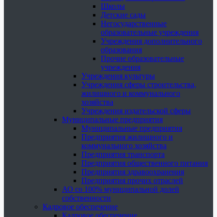
Школы
Детские сады
Негосударственные
образовательные учреждения
Учреждения дополнительного
образования
Прочие образовательные
учреждения
Учреждения культуры
Учреждения сферы строительства,
жилищного и коммунального
хозяйства
Учреждения издательской сферы
Муниципальные предприятия
Муниципальные предприятия
Предприятия жилищного и
коммунального хозяйства
Предприятия транспорта
Предприятия общественного питания
Предприятия здравоохранения
Предприятия прочих отраслей
АО со 100% муниципальной долей
собственности
Кадровое обеспечение
Кадровое обеспечение