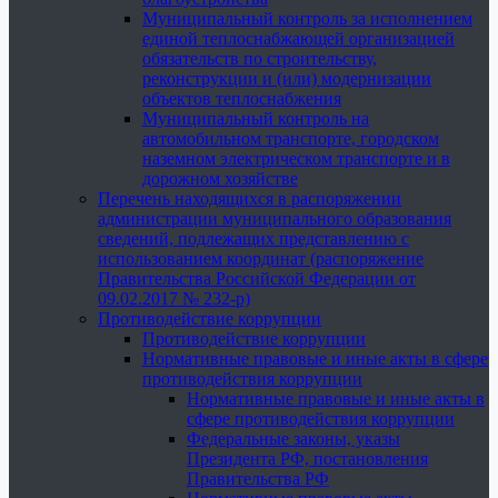
Муниципальный контроль за исполнением
единой теплоснабжающей организацией
обязательств по строительству,
реконструкции и (или) модернизации
объектов теплоснабжения
Муниципальный контроль на
автомобильном транспорте, городском
наземном электрическом транспорте и в
дорожном хозяйстве
Перечень находящихся в распоряжении
администрации муниципального образования
сведений, подлежащих представлению с
использованием координат (распоряжение
Правительства Российской Федерации от
09.02.2017 № 232-р)
Противодействие коррупции
Противодействие коррупции
Нормативные правовые и иные акты в сфере
противодействия коррупции
Нормативные правовые и иные акты в
сфере противодействия коррупции
Федеральные законы, указы
Президента РФ, постановления
Правительства РФ