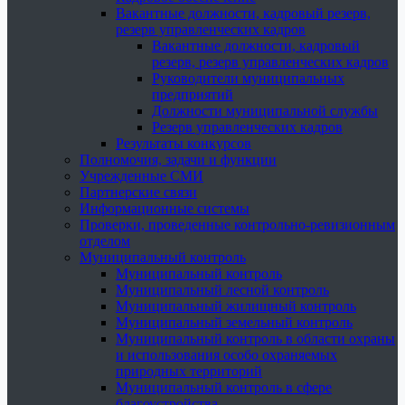
Вакантные должности, кадровый резерв,
резерв управленческих кадров
Вакантные должности, кадровый
резерв, резерв управленческих кадров
Руководители муниципальных
предприятий
Должности муниципальной службы
Резерв управленческих кадров
Результаты конкурсов
Полномочия, задачи и функции
Учрежденные СМИ
Партнерские связи
Информационные системы
Проверки, проведенные контрольно-ревизионным
отделом
Муниципальный контроль
Муниципальный контроль
Муниципальный лесной контроль
Муниципальный жилищный контроль
Муниципальный земельный контроль
Муниципальный контроль в области охраны
и использования особо охраняемых
природных территорий
Муниципальный контроль в сфере
благоустройства