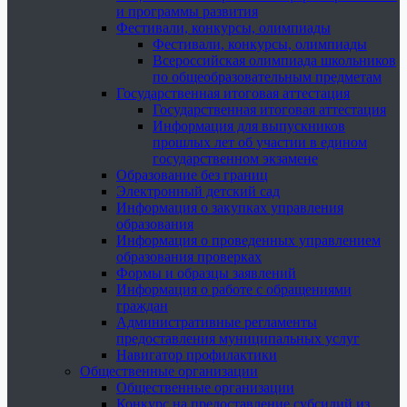
и программы развития
Фестивали, конкурсы, олимпиады
Фестивали, конкурсы, олимпиады
Всероссийская олимпиада школьников
по общеобразовательным предметам
Государственная итоговая аттестация
Государственная итоговая аттестация
Информация для выпускников
прошлых лет об участии в едином
государственном экзамене
Образование без границ
Электронный детский сад
Информация о закупках управления
образования
Информация о проведенных управлением
образования проверках
Формы и образцы заявлений
Информация о работе с обращениями
граждан
Административные регламенты
предоставления муниципальных услуг
Навигатор профилактики
Общественные организации
Общественные организации
Конкурс на предоставление субсидий из