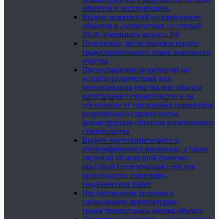
объектов в эксплуатацию.
Выдача разрешений на размещение
объектов в соответствии со статьей
39.36 Земельного кодекса РФ
Подготовка, регистрация и выдача
градостроительного плана земельного
участка
Предоставление разрешений на
условно разрешенный вид
использования участка или объекта
капитального строительства и на
отклонение от предельных параметров
разрешенного строительства,
реконструкции объектов капитального
строительства
Выдача картографического и
топографического материала, а также
сведений об исходной планово-
высотной геодезической сети для
производства топографо-
геодезических работ
Предоставление решения о
согласовании архитектурно-
градостроительного облика объекта