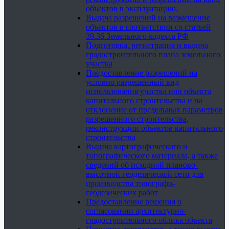
объектов в эксплуатацию.
Выдача разрешений на размещение
объектов в соответствии со статьей
39.36 Земельного кодекса РФ
Подготовка, регистрация и выдача
градостроительного плана земельного
участка
Предоставление разрешений на
условно разрешенный вид
использования участка или объекта
капитального строительства и на
отклонение от предельных параметров
разрешенного строительства,
реконструкции объектов капитального
строительства
Выдача картографического и
топографического материала, а также
сведений об исходной планово-
высотной геодезической сети для
производства топографо-
геодезических работ
Предоставление решения о
согласовании архитектурно-
градостроительного облика объекта