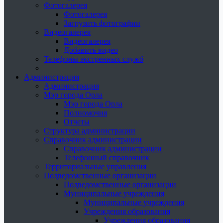
Фотогалерея
Фотогалерея
Загрузить фотографии
Видеогалерея
Видеогалерея
Добавить видео
Телефоны экстренных служб
Администрация
Администрация
Мэр города Орла
Мэр города Орла
Полномочия
Отчеты
Структура администрации
Справочник администрации
Справочник администрации
Телефонный справочник
Территориальные управления
Подведомственные организации
Подведомственные организации
Муниципальные учреждения
Муниципальные учреждения
Учреждения образования
Учреждения образования