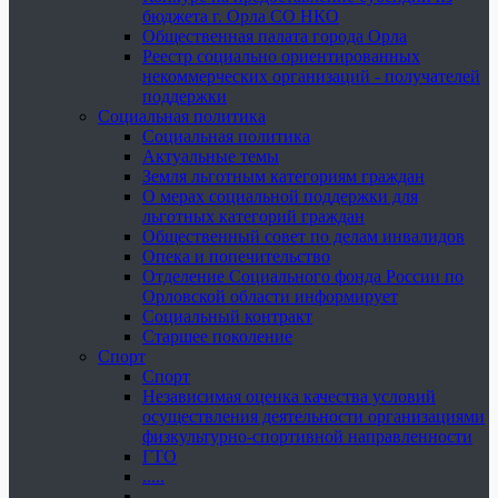
бюджета г. Орла СО НКО
Общественная палата города Орла
Реестр социально ориентированных
некоммерческих организаций - получателей
поддержки
Социальная политика
Социальная политика
Актуальные темы
Земля льготным категориям граждан
О мерах социальной поддержки для
льготных категорий граждан
Общественный совет по делам инвалидов
Опека и попечительство
Отделение Социального фонда России по
Орловской области информирует
Социальный контракт
Старшее поколение
Спорт
Спорт
Независимая оценка качества условий
осуществления деятельности организациями
физкультурно-спортивной направленности
ГТО
.....
......