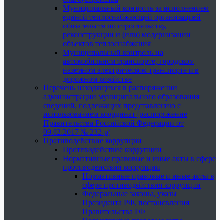
Муниципальный контроль за исполнением
единой теплоснабжающей организацией
обязательств по строительству,
реконструкции и (или) модернизации
объектов теплоснабжения
Муниципальный контроль на
автомобильном транспорте, городском
наземном электрическом транспорте и в
дорожном хозяйстве
Перечень находящихся в распоряжении
администрации муниципального образования
сведений, подлежащих представлению с
использованием координат (распоряжение
Правительства Российской Федерации от
09.02.2017 № 232-р)
Противодействие коррупции
Противодействие коррупции
Нормативные правовые и иные акты в сфере
противодействия коррупции
Нормативные правовые и иные акты в
сфере противодействия коррупции
Федеральные законы, указы
Президента РФ, постановления
Правительства РФ