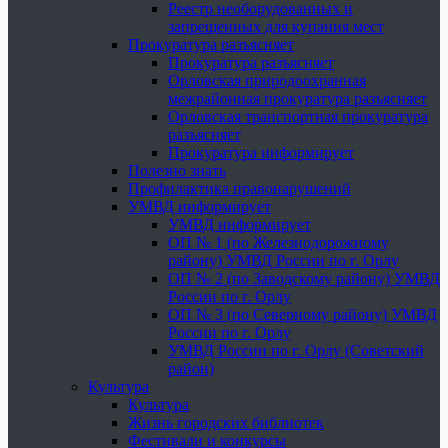
Реестр необорудованных и
запрещенных для купания мест
Прокуратура разъясняет
Прокуратура разъясняет
Орловская природоохранная
межрайонная прокуратура разъясняет
Орловская транспортная прокуратура
разъясняет
Прокуратура информирует
Полезно знать
Профилактика правонарушений
УМВД информирует
УМВД информирует
ОП № 1 (по Железнодорожному
району) УМВД России по г. Орлу
ОП № 2 (по Заводскому району) УМВД
России по г. Орлу
ОП № 3 (по Северному району) УМВД
России по г. Орлу
УМВД России по г. Орлу (Советский
район)
Культура
Культура
Жизнь городских библиотек
Фестивали и конкурсы