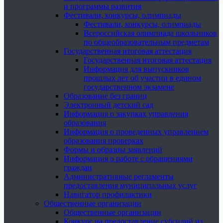
и программы развития
Фестивали, конкурсы, олимпиады
Фестивали, конкурсы, олимпиады
Всероссийская олимпиада школьников
по общеобразовательным предметам
Государственная итоговая аттестация
Государственная итоговая аттестация
Информация для выпускников
прошлых лет об участии в едином
государственном экзамене
Образование без границ
Электронный детский сад
Информация о закупках управления
образования
Информация о проведенных управлением
образования проверках
Формы и образцы заявлений
Информация о работе с обращениями
граждан
Административные регламенты
предоставления муниципальных услуг
Навигатор профилактики
Общественные организации
Общественные организации
Конкурс на предоставление субсидий из