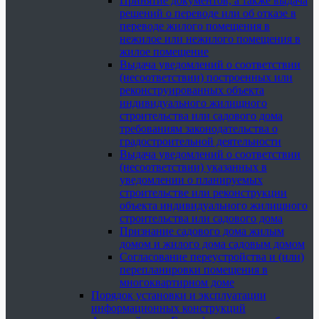
Принятие документов, а также выдача
решений о переводе или об отказе в
переводе жилого помещения в
нежилое или нежилого помещения в
жилое помещение
Выдача уведомлений о соответствии
(несоответствии) построенных или
реконструированных объекта
индивидуального жилищного
строительства или садового дома
требованиям законодательства о
градостроительной деятельности
Выдача уведомлений о соответствии
(несоответствии) указанных в
уведомлении о планируемых
строительстве или реконструкции
объекта индивидуального жилищного
строительства или садового дома
Признание садового дома жилым
домом и жилого дома садовым домом
Согласование переустройства и (или)
перепланировки помещения в
многоквартирном доме
Порядок установки и эксплуатации
информационных конструкций