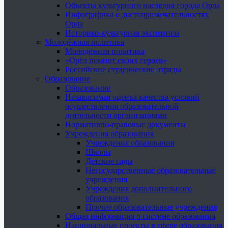
Объекты культурного наследия города Орла
Инфографика о достопримечательностях
Орла
Историко-культурная экспертиза
Молодёжная политика
Молодёжная политика
«Орёл помнит своих героев»
Российские студенческие отряды
Образование
Образование
Независимая оценка качества условий
осуществления образовательной
деятельности организациями
Нормативно-правовые документы
Учреждения образования
Учреждения образования
Школы
Детские сады
Негосударственные образовательные
учреждения
Учреждения дополнительного
образования
Прочие образовательные учреждения
Общая информация о системе образования
Национальные проекты в сфере образования