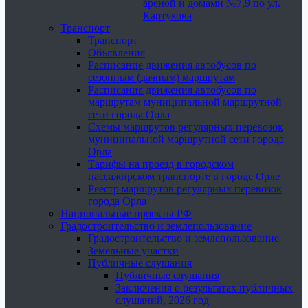
ареной и домами №7,9 по ул.
Картукова
Транспорт
Транспорт
Объявления
Расписание движения автобусов по
сезонным (дачным) маршрутам
Расписания движения автобусов по
маршрутам муниципальной маршрутной
сети города Орла
Схемы маршрутов регулярных перевозок
муниципальной маршрутной сети города
Орла
Тарифы на проезд в городском
пассажирском транспорте в городе Орле
Реестр маршрутов регулярных перевозок
города Орла
Национальные проекты РФ
Градостроительство и землепользование
Градостроительство и землепользование
Земельные участки
Публичные слушания
Публичные слушания
Заключения о результатах публичных
слушаний, 2026 год