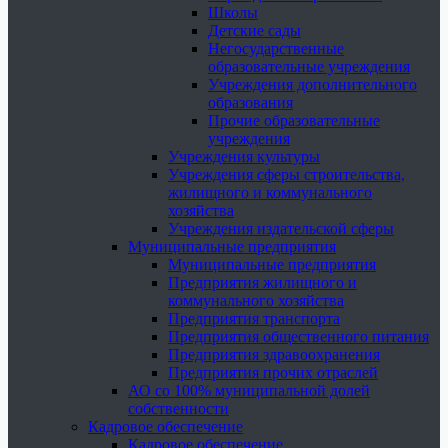
Школы
Детские сады
Негосударственные
образовательные учреждения
Учреждения дополнительного
образования
Прочие образовательные
учреждения
Учреждения культуры
Учреждения сферы строительства,
жилищного и коммунального
хозяйства
Учреждения издательской сферы
Муниципальные предприятия
Муниципальные предприятия
Предприятия жилищного и
коммунального хозяйства
Предприятия транспорта
Предприятия общественного питания
Предприятия здравоохранения
Предприятия прочих отраслей
АО со 100% муниципальной долей
собственности
Кадровое обеспечение
Кадровое обеспечение