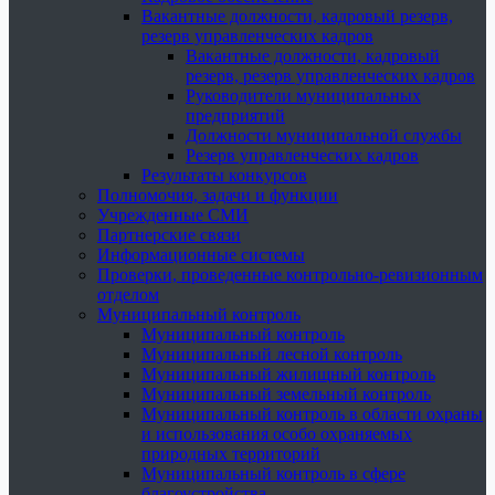
Вакантные должности, кадровый резерв,
резерв управленческих кадров
Вакантные должности, кадровый
резерв, резерв управленческих кадров
Руководители муниципальных
предприятий
Должности муниципальной службы
Резерв управленческих кадров
Результаты конкурсов
Полномочия, задачи и функции
Учрежденные СМИ
Партнерские связи
Информационные системы
Проверки, проведенные контрольно-ревизионным
отделом
Муниципальный контроль
Муниципальный контроль
Муниципальный лесной контроль
Муниципальный жилищный контроль
Муниципальный земельный контроль
Муниципальный контроль в области охраны
и использования особо охраняемых
природных территорий
Муниципальный контроль в сфере
благоустройства