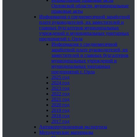
Нормативные правовые акты
Орловской области, муниципальные
правовые акты
Информация о среднемесячной заработной
плате руководителей, их заместителей и
главных бухгалтеров муниципальных
учреждений и муниципальных унитарных
предприятий г. Орла
Информация о среднемесячной
заработной плате руководителей, их
заместителей и главных бухгалтеров
муниципальных учреждений и
муниципальных унитарных
предприятий г. Орла
2025 год
2024 год
2023 год
2022 год
2021 год
2020 год
2019 год
2018 год
2017 год
Антикоррупционная экспертиза
Методические материалы