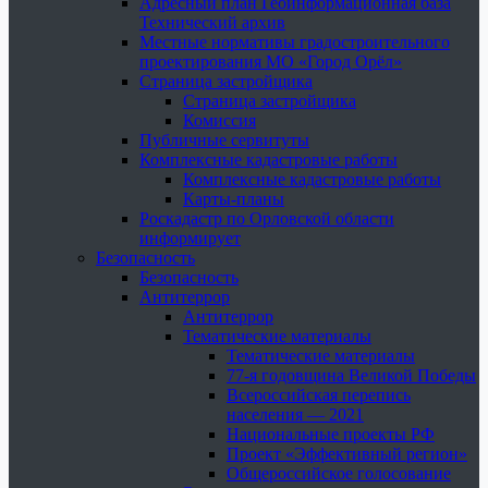
Адресный план Геоинформационная база
Технический архив
Местные нормативы градостроительного
проектирования МО «Город Орёл»
Страница застройщика
Страница застройщика
Комиссия
Публичные сервитуты
Комплексные кадастровые работы
Комплексные кадастровые работы
Карты-планы
Роскадастр по Орловской области
информирует
Безопасность
Безопасность
Антитеррор
Антитеррор
Тематические материалы
Тематические материалы
77-я годовщина Великой Победы
Всероссийская перепись
населения — 2021
Национальные проекты РФ
Проект «Эффективный регион»
Общероссийское голосование