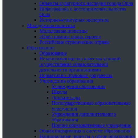
Объекты культурного наследия города Орла
Инфографика о достопримечательностях
Орла
Историко-культурная экспертиза
Молодёжная политика
Молодёжная политика
«Орёл помнит своих героев»
Российские студенческие отряды
Образование
Образование
Независимая оценка качества условий
осуществления образовательной
деятельности организациями
Нормативно-правовые документы
Учреждения образования
Учреждения образования
Школы
Детские сады
Негосударственные образовательные
учреждения
Учреждения дополнительного
образования
Прочие образовательные учреждения
Общая информация о системе образования
Национальные проекты в сфере образования