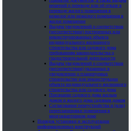
Принятие документов, а также выдача
решений о переводе или об отказе в
переводе жилого помещения в
нежилое или нежилого помещения в
жилое помещение
Выдача уведомлений о соответствии
(несоответствии) построенных или
реконструированных объекта
индивидуального жилищного
строительства или садового дома
требованиям законодательства о
градостроительной деятельности
Выдача уведомлений о соответствии
(несоответствии) указанных в
уведомлении о планируемых
строительстве или реконструкции
объекта индивидуального жилищного
строительства или садового дома
Признание садового дома жилым
домом и жилого дома садовым домом
Согласование переустройства и (или)
перепланировки помещения в
многоквартирном доме
Порядок установки и эксплуатации
информационных конструкций