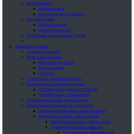
Фотогалерея
Фотогалерея
Загрузить фотографии
Видеогалерея
Видеогалерея
Добавить видео
Телефоны экстренных служб
Администрация
Администрация
Мэр города Орла
Мэр города Орла
Полномочия
Отчеты
Структура администрации
Справочник администрации
Справочник администрации
Телефонный справочник
Территориальные управления
Подведомственные организации
Подведомственные организации
Муниципальные учреждения
Муниципальные учреждения
Учреждения образования
Учреждения образования