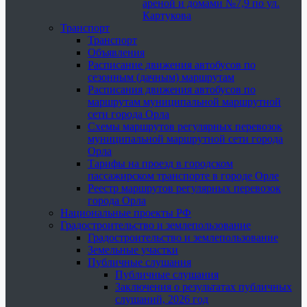
ареной и домами №7,9 по ул.
Картукова
Транспорт
Транспорт
Объявления
Расписание движения автобусов по
сезонным (дачным) маршрутам
Расписания движения автобусов по
маршрутам муниципальной маршрутной
сети города Орла
Схемы маршрутов регулярных перевозок
муниципальной маршрутной сети города
Орла
Тарифы на проезд в городском
пассажирском транспорте в городе Орле
Реестр маршрутов регулярных перевозок
города Орла
Национальные проекты РФ
Градостроительство и землепользование
Градостроительство и землепользование
Земельные участки
Публичные слушания
Публичные слушания
Заключения о результатах публичных
слушаний, 2026 год