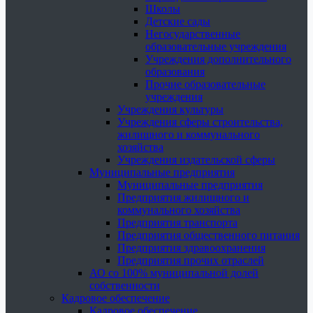
Школы
Детские сады
Негосударственные
образовательные учреждения
Учреждения дополнительного
образования
Прочие образовательные
учреждения
Учреждения культуры
Учреждения сферы строительства,
жилищного и коммунального
хозяйства
Учреждения издательской сферы
Муниципальные предприятия
Муниципальные предприятия
Предприятия жилищного и
коммунального хозяйства
Предприятия транспорта
Предприятия общественного питания
Предприятия здравоохранения
Предприятия прочих отраслей
АО со 100% муниципальной долей
собственности
Кадровое обеспечение
Кадровое обеспечение