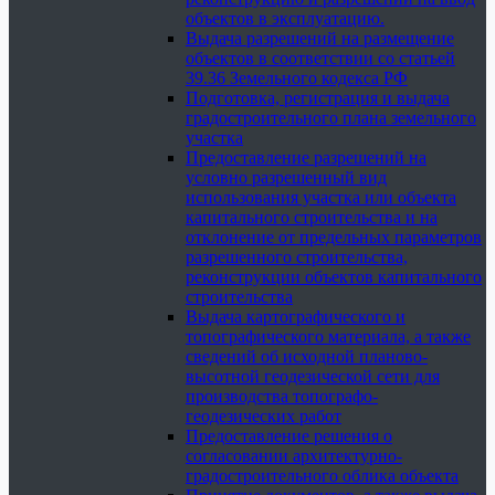
объектов в эксплуатацию.
Выдача разрешений на размещение
объектов в соответствии со статьей
39.36 Земельного кодекса РФ
Подготовка, регистрация и выдача
градостроительного плана земельного
участка
Предоставление разрешений на
условно разрешенный вид
использования участка или объекта
капитального строительства и на
отклонение от предельных параметров
разрешенного строительства,
реконструкции объектов капитального
строительства
Выдача картографического и
топографического материала, а также
сведений об исходной планово-
высотной геодезической сети для
производства топографо-
геодезических работ
Предоставление решения о
согласовании архитектурно-
градостроительного облика объекта