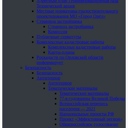
Адресный план Геоинформационная база
Технический архив
Местные нормативы градостроительного
проектирования МО «Город Орёл»
Страница застройщика
Страница застройщика
Комиссия
Публичные сервитуты
Комплексные кадастровые работы
Комплексные кадастровые работы
Карты-планы
Роскадастр по Орловской области
информирует
Безопасность
Безопасность
Антитеррор
Антитеррор
Тематические материалы
Тематические материалы
77-я годовщина Великой Победы
Всероссийская перепись
населения — 2021
Национальные проекты РФ
Проект «Эффективный регион»
Общероссийское голосование