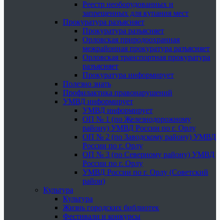
Реестр необорудованных и
запрещенных для купания мест
Прокуратура разъясняет
Прокуратура разъясняет
Орловская природоохранная
межрайонная прокуратура разъясняет
Орловская транспортная прокуратура
разъясняет
Прокуратура информирует
Полезно знать
Профилактика правонарушений
УМВД информирует
УМВД информирует
ОП № 1 (по Железнодорожному
району) УМВД России по г. Орлу
ОП № 2 (по Заводскому району) УМВД
России по г. Орлу
ОП № 3 (по Северному району) УМВД
России по г. Орлу
УМВД России по г. Орлу (Советский
район)
Культура
Культура
Жизнь городских библиотек
Фестивали и конкурсы