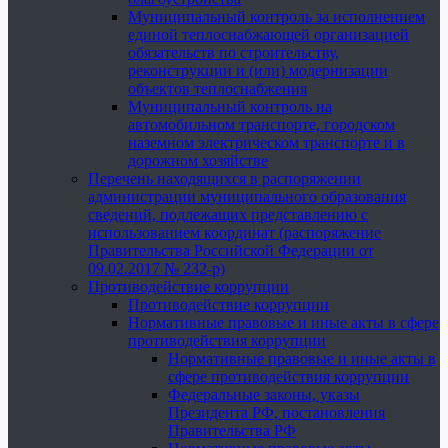
Муниципальный контроль за исполнением
единой теплоснабжающей организацией
обязательств по строительству,
реконструкции и (или) модернизации
объектов теплоснабжения
Муниципальный контроль на
автомобильном транспорте, городском
наземном электрическом транспорте и в
дорожном хозяйстве
Перечень находящихся в распоряжении
администрации муниципального образования
сведений, подлежащих представлению с
использованием координат (распоряжение
Правительства Российской Федерации от
09.02.2017 № 232-р)
Противодействие коррупции
Противодействие коррупции
Нормативные правовые и иные акты в сфере
противодействия коррупции
Нормативные правовые и иные акты в
сфере противодействия коррупции
Федеральные законы, указы
Президента РФ, постановления
Правительства РФ