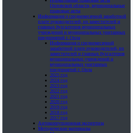
Нормативные правовые акты
Орловской области, муниципальные
правовые акты
Информация о среднемесячной заработной
плате руководителей, их заместителей и
главных бухгалтеров муниципальных
учреждений и муниципальных унитарных
предприятий г. Орла
Информация о среднемесячной
заработной плате руководителей, их
заместителей и главных бухгалтеров
муниципальных учреждений и
муниципальных унитарных
предприятий г. Орла
2025 год
2024 год
2023 год
2022 год
2021 год
2020 год
2019 год
2018 год
2017 год
Антикоррупционная экспертиза
Методические материалы