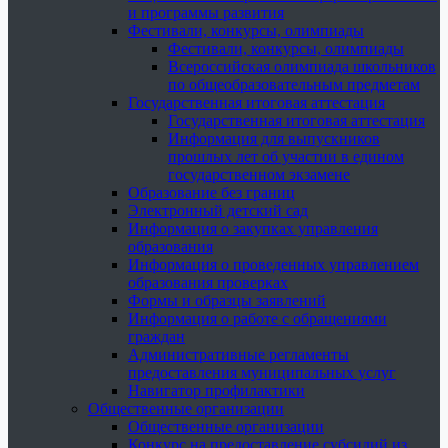
и программы развития
Фестивали, конкурсы, олимпиады
Фестивали, конкурсы, олимпиады
Всероссийская олимпиада школьников
по общеобразовательным предметам
Государственная итоговая аттестация
Государственная итоговая аттестация
Информация для выпускников
прошлых лет об участии в едином
государственном экзамене
Образование без границ
Электронный детский сад
Информация о закупках управления
образования
Информация о проведенных управлением
образования проверках
Формы и образцы заявлений
Информация о работе с обращениями
граждан
Административные регламенты
предоставления муниципальных услуг
Навигатор профилактики
Общественные организации
Общественные организации
Конкурс на предоставление субсидий из