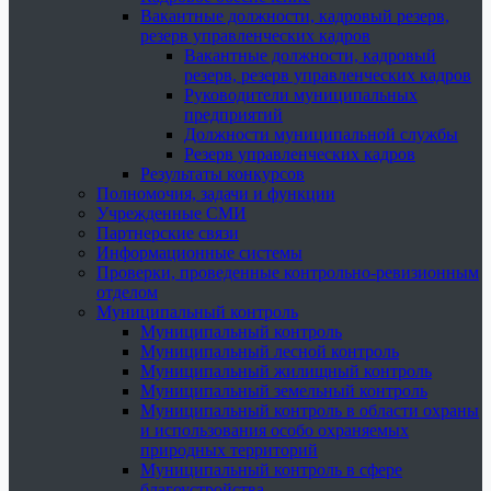
Вакантные должности, кадровый резерв,
резерв управленческих кадров
Вакантные должности, кадровый
резерв, резерв управленческих кадров
Руководители муниципальных
предприятий
Должности муниципальной службы
Резерв управленческих кадров
Результаты конкурсов
Полномочия, задачи и функции
Учрежденные СМИ
Партнерские связи
Информационные системы
Проверки, проведенные контрольно-ревизионным
отделом
Муниципальный контроль
Муниципальный контроль
Муниципальный лесной контроль
Муниципальный жилищный контроль
Муниципальный земельный контроль
Муниципальный контроль в области охраны
и использования особо охраняемых
природных территорий
Муниципальный контроль в сфере
благоустройства