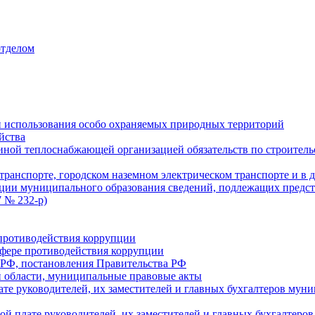
отделом
 использования особо охраняемых природных территорий
йства
ой теплоснабжающей организацией обязательств по строительс
ранспорте, городском наземном электрическом транспорте и в 
ции муниципального образования сведений, подлежащих предст
 № 232-р)
противодействия коррупции
фере противодействия коррупции
 РФ, постановления Правительства РФ
 области, муниципальные правовые акты
ате руководителей, их заместителей и главных бухгалтеров м
ой плате руководителей, их заместителей и главных бухгалте