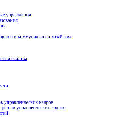
ные учреждения
азования
ния
щного и коммунального хозяйства
го хозяйства
ости
рв управленческих кадров
 резерв управленческих кадров
ятий