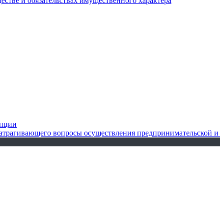
ществе и обязательствах имущественного характера
упции
 затрагивающего вопросы осуществления предпринимательской и