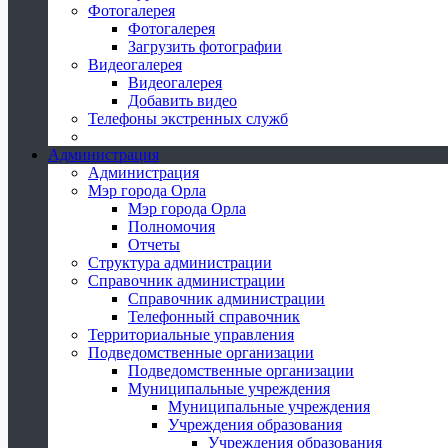
Фотогалерея
Фотогалерея
Загрузить фотографии
Видеогалерея
Видеогалерея
Добавить видео
Телефоны экстренных служб
Администрация
Администрация
Мэр города Орла
Мэр города Орла
Полномочия
Отчеты
Структура администрации
Справочник администрации
Справочник администрации
Телефонный справочник
Территориальные управления
Подведомственные организации
Подведомственные организации
Муниципальные учреждения
Муниципальные учреждения
Учреждения образования
Учреждения образования