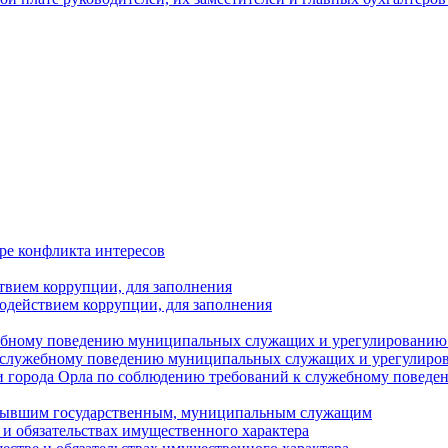
ре конфликта интересов
твием коррупции, для заполнения
одействием коррупции, для заполнения
ебному поведению муниципальных служащих и урегулированию 
 служебному поведению муниципальных служащих и урегулиро
 города Орла по соблюдению требований к служебному повед
с бывшим государственным, муниципальным служащим
е и обязательствах имущественного характера