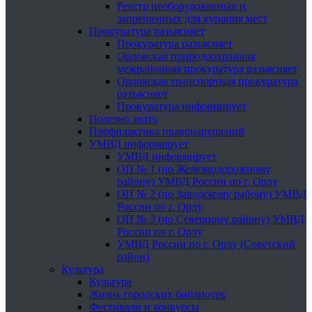
Реестр необорудованных и
запрещенных для купания мест
Прокуратура разъясняет
Прокуратура разъясняет
Орловская природоохранная
межрайонная прокуратура разъясняет
Орловская транспортная прокуратура
разъясняет
Прокуратура информирует
Полезно знать
Профилактика правонарушений
УМВД информирует
УМВД информирует
ОП № 1 (по Железнодорожному
району) УМВД России по г. Орлу
ОП № 2 (по Заводскому району) УМВД
России по г. Орлу
ОП № 3 (по Северному району) УМВД
России по г. Орлу
УМВД России по г. Орлу (Советский
район)
Культура
Культура
Жизнь городских библиотек
Фестивали и конкурсы