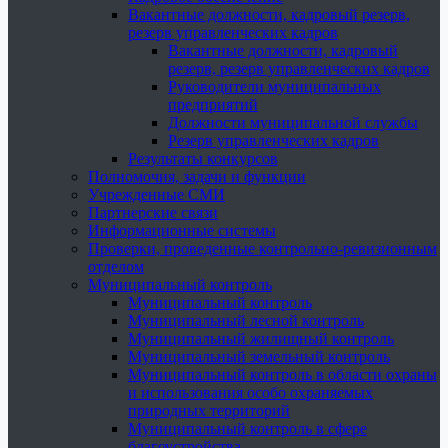
Вакантные должности, кадровый резерв,
резерв управленческих кадров
Вакантные должности, кадровый
резерв, резерв управленческих кадров
Руководители муниципальных
предприятий
Должности муниципальной службы
Резерв управленческих кадров
Результаты конкурсов
Полномочия, задачи и функции
Учрежденные СМИ
Партнерские связи
Информационные системы
Проверки, проведенные контрольно-ревизионным
отделом
Муниципальный контроль
Муниципальный контроль
Муниципальный лесной контроль
Муниципальный жилищный контроль
Муниципальный земельный контроль
Муниципальный контроль в области охраны
и использования особо охраняемых
природных территорий
Муниципальный контроль в сфере
благоустройства