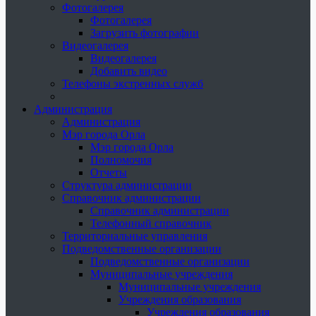
Фотогалерея
Фотогалерея
Загрузить фотографии
Видеогалерея
Видеогалерея
Добавить видео
Телефоны экстренных служб
Администрация
Администрация
Мэр города Орла
Мэр города Орла
Полномочия
Отчеты
Структура администрации
Справочник администрации
Справочник администрации
Телефонный справочник
Территориальные управления
Подведомственные организации
Подведомственные организации
Муниципальные учреждения
Муниципальные учреждения
Учреждения образования
Учреждения образования