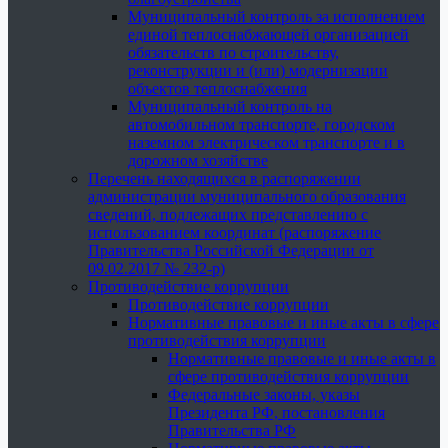
Муниципальный контроль за исполнением
единой теплоснабжающей организацией
обязательств по строительству,
реконструкции и (или) модернизации
объектов теплоснабжения
Муниципальный контроль на
автомобильном транспорте, городском
наземном электрическом транспорте и в
дорожном хозяйстве
Перечень находящихся в распоряжении
администрации муниципального образования
сведений, подлежащих представлению с
использованием координат (распоряжение
Правительства Российской Федерации от
09.02.2017 № 232-р)
Противодействие коррупции
Противодействие коррупции
Нормативные правовые и иные акты в сфере
противодействия коррупции
Нормативные правовые и иные акты в
сфере противодействия коррупции
Федеральные законы, указы
Президента РФ, постановления
Правительства РФ