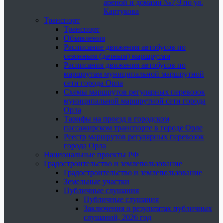
ареной и домами №7,9 по ул.
Картукова
Транспорт
Транспорт
Объявления
Расписание движения автобусов по
сезонным (дачным) маршрутам
Расписания движения автобусов по
маршрутам муниципальной маршрутной
сети города Орла
Схемы маршрутов регулярных перевозок
муниципальной маршрутной сети города
Орла
Тарифы на проезд в городском
пассажирском транспорте в городе Орле
Реестр маршрутов регулярных перевозок
города Орла
Национальные проекты РФ
Градостроительство и землепользование
Градостроительство и землепользование
Земельные участки
Публичные слушания
Публичные слушания
Заключения о результатах публичных
слушаний, 2026 год