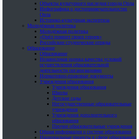
Объекты культурного наследия города Орла
Инфографика о достопримечательностях
Орла
Историко-культурная экспертиза
Молодёжная политика
Молодёжная политика
«Орёл помнит своих героев»
Российские студенческие отряды
Образование
Образование
Независимая оценка качества условий
осуществления образовательной
деятельности организациями
Нормативно-правовые документы
Учреждения образования
Учреждения образования
Школы
Детские сады
Негосударственные образовательные
учреждения
Учреждения дополнительного
образования
Прочие образовательные учреждения
Общая информация о системе образования
Национальные проекты в сфере образования