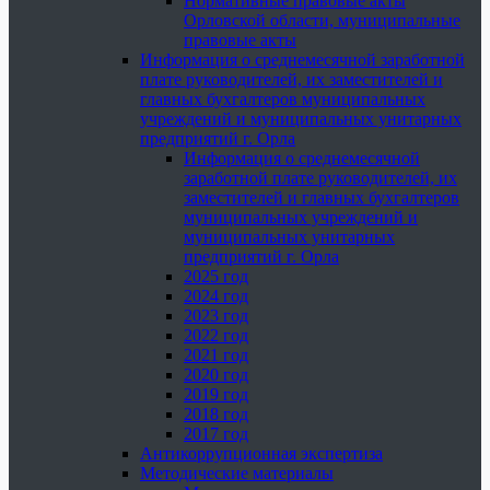
Нормативные правовые акты
Орловской области, муниципальные
правовые акты
Информация о среднемесячной заработной
плате руководителей, их заместителей и
главных бухгалтеров муниципальных
учреждений и муниципальных унитарных
предприятий г. Орла
Информация о среднемесячной
заработной плате руководителей, их
заместителей и главных бухгалтеров
муниципальных учреждений и
муниципальных унитарных
предприятий г. Орла
2025 год
2024 год
2023 год
2022 год
2021 год
2020 год
2019 год
2018 год
2017 год
Антикоррупционная экспертиза
Методические материалы