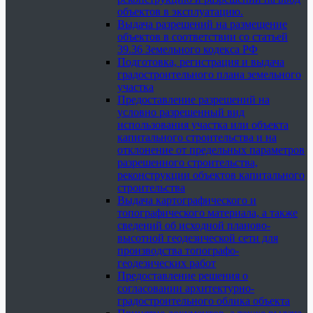
объектов в эксплуатацию.
Выдача разрешений на размещение
объектов в соответствии со статьей
39.36 Земельного кодекса РФ
Подготовка, регистрация и выдача
градостроительного плана земельного
участка
Предоставление разрешений на
условно разрешенный вид
использования участка или объекта
капитального строительства и на
отклонение от предельных параметров
разрешенного строительства,
реконструкции объектов капитального
строительства
Выдача картографического и
топографического материала, а также
сведений об исходной планово-
высотной геодезической сети для
производства топографо-
геодезических работ
Предоставление решения о
согласовании архитектурно-
градостроительного облика объекта