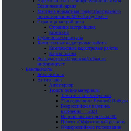
Адресный план Геоинформационная база
Технический архив
Местные нормативы градостроительного
проектирования МО «Город Орёл»
Страница застройщика
Страница застройщика
Комиссия
Публичные сервитуты
Комплексные кадастровые работы
Комплексные кадастровые работы
Карты-планы
Роскадастр по Орловской области
информирует
Безопасность
Безопасность
Антитеррор
Антитеррор
Тематические материалы
Тематические материалы
77-я годовщина Великой Победы
Всероссийская перепись
населения — 2021
Национальные проекты РФ
Проект «Эффективный регион»
Общероссийское голосование