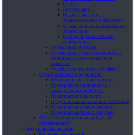
Школы
Детские сады
Негосударственные
образовательные учреждения
Учреждения дополнительного
образования
Прочие образовательные
учреждения
Учреждения культуры
Учреждения сферы строительства,
жилищного и коммунального
хозяйства
Учреждения издательской сферы
Муниципальные предприятия
Муниципальные предприятия
Предприятия жилищного и
коммунального хозяйства
Предприятия транспорта
Предприятия общественного питания
Предприятия здравоохранения
Предприятия прочих отраслей
АО со 100% муниципальной долей
собственности
Кадровое обеспечение
Кадровое обеспечение