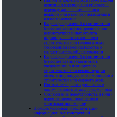
Принятие документов, а также выдача
решений о переводе или об отказе в
переводе жилого помещения в
нежилое или нежилого помещения в
жилое помещение
Выдача уведомлений о соответствии
(несоответствии) построенных или
реконструированных объекта
индивидуального жилищного
строительства или садового дома
требованиям законодательства о
градостроительной деятельности
Выдача уведомлений о соответствии
(несоответствии) указанных в
уведомлении о планируемых
строительстве или реконструкции
объекта индивидуального жилищного
строительства или садового дома
Признание садового дома жилым
домом и жилого дома садовым домом
Согласование переустройства и (или)
перепланировки помещения в
многоквартирном доме
Порядок установки и эксплуатации
информационных конструкций