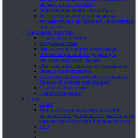
бюджета г. Орла СО НКО
Общественная палата города Орла
Реестр социально ориентированных
некоммерческих организаций - получателей
поддержки
Социальная политика
Социальная политика
Актуальные темы
Земля льготным категориям граждан
О мерах социальной поддержки для
льготных категорий граждан
Общественный совет по делам инвалидов
Опека и попечительство
Отделение Социального фонда России по
Орловской области информирует
Социальный контракт
Старшее поколение
Спорт
Спорт
Независимая оценка качества условий
осуществления деятельности организациями
физкультурно-спортивной направленности
ГТО
.....
......