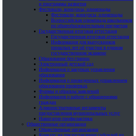
и программы развития
Фестивали, конкурсы, олимпиады
Фестивали, конкурсы, олимпиады
Всероссийская олимпиада школьников
по общеобразовательным предметам
Государственная итоговая аттестация
Государственная итоговая аттестация
Информация для выпускников
прошлых лет об участии в едином
государственном экзамене
Образование без границ
Электронный детский сад
Информация о закупках управления
образования
Информация о проведенных управлением
образования проверках
Формы и образцы заявлений
Информация о работе с обращениями
граждан
Административные регламенты
предоставления муниципальных услуг
Навигатор профилактики
Общественные организации
Общественные организации
Конкурс на предоставление субсидий из