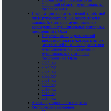
Нормативные правовые акты
Орловской области, муниципальные
правовые акты
Информация о среднемесячной заработной
плате руководителей, их заместителей и
главных бухгалтеров муниципальных
учреждений и муниципальных унитарных
предприятий г. Орла
Информация о среднемесячной
заработной плате руководителей, их
заместителей и главных бухгалтеров
муниципальных учреждений и
муниципальных унитарных
предприятий г. Орла
2025 год
2024 год
2023 год
2022 год
2021 год
2020 год
2019 год
2018 год
2017 год
Антикоррупционная экспертиза
Методические материалы