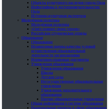
Объекты культурного наследия города Орла
Инфографика о достопримечательностях
Орла
Историко-культурная экспертиза
Молодёжная политика
Молодёжная политика
«Орёл помнит своих героев»
Российские студенческие отряды
Образование
Образование
Независимая оценка качества условий
осуществления образовательной
деятельности организациями
Нормативно-правовые документы
Учреждения образования
Учреждения образования
Школы
Детские сады
Негосударственные образовательные
учреждения
Учреждения дополнительного
образования
Прочие образовательные учреждения
Общая информация о системе образования
Национальные проекты в сфере образования