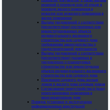
Принятие документов, а также выдача
решений о переводе или об отказе в
переводе жилого помещения в
нежилое или нежилого помещения в
жилое помещение
Выдача уведомлений о соответствии
(несоответствии) построенных или
реконструированных объекта
индивидуального жилищного
строительства или садового дома
требованиям законодательства о
градостроительной деятельности
Выдача уведомлений о соответствии
(несоответствии) указанных в
уведомлении о планируемых
строительстве или реконструкции
объекта индивидуального жилищного
строительства или садового дома
Признание садового дома жилым
домом и жилого дома садовым домом
Согласование переустройства и (или)
перепланировки помещения в
многоквартирном доме
Порядок установки и эксплуатации
информационных конструкций