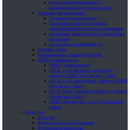
Реестр необорудованных и
запрещенных для купания мест
Прокуратура разъясняет
Прокуратура разъясняет
Орловская природоохранная
межрайонная прокуратура разъясняет
Орловская транспортная прокуратура
разъясняет
Прокуратура информирует
Полезно знать
Профилактика правонарушений
УМВД информирует
УМВД информирует
ОП № 1 (по Железнодорожному
району) УМВД России по г. Орлу
ОП № 2 (по Заводскому району) УМВД
России по г. Орлу
ОП № 3 (по Северному району) УМВД
России по г. Орлу
УМВД России по г. Орлу (Советский
район)
Культура
Культура
Жизнь городских библиотек
Фестивали и конкурсы