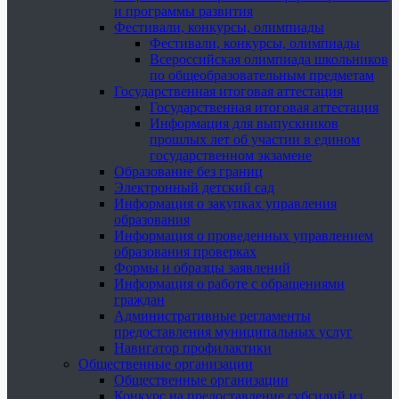
и программы развития
Фестивали, конкурсы, олимпиады
Фестивали, конкурсы, олимпиады
Всероссийская олимпиада школьников
по общеобразовательным предметам
Государственная итоговая аттестация
Государственная итоговая аттестация
Информация для выпускников
прошлых лет об участии в едином
государственном экзамене
Образование без границ
Электронный детский сад
Информация о закупках управления
образования
Информация о проведенных управлением
образования проверках
Формы и образцы заявлений
Информация о работе с обращениями
граждан
Административные регламенты
предоставления муниципальных услуг
Навигатор профилактики
Общественные организации
Общественные организации
Конкурс на предоставление субсидий из