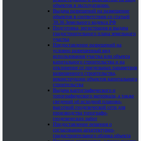
объектов в эксплуатацию.
Выдача разрешений на размещение
объектов в соответствии со статьей
39.36 Земельного кодекса РФ
Подготовка, регистрация и выдача
градостроительного плана земельного
участка
Предоставление разрешений на
условно разрешенный вид
использования участка или объекта
капитального строительства и на
отклонение от предельных параметров
разрешенного строительства,
реконструкции объектов капитального
строительства
Выдача картографического и
топографического материала, а также
сведений об исходной планово-
высотной геодезической сети для
производства топографо-
геодезических работ
Предоставление решения о
согласовании архитектурно-
градостроительного облика объекта