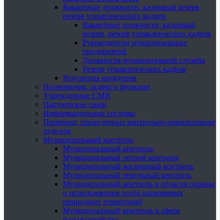
Вакантные должности, кадровый резерв,
резерв управленческих кадров
Вакантные должности, кадровый
резерв, резерв управленческих кадров
Руководители муниципальных
предприятий
Должности муниципальной службы
Резерв управленческих кадров
Результаты конкурсов
Полномочия, задачи и функции
Учрежденные СМИ
Партнерские связи
Информационные системы
Проверки, проведенные контрольно-ревизионным
отделом
Муниципальный контроль
Муниципальный контроль
Муниципальный лесной контроль
Муниципальный жилищный контроль
Муниципальный земельный контроль
Муниципальный контроль в области охраны
и использования особо охраняемых
природных территорий
Муниципальный контроль в сфере
благоустройства