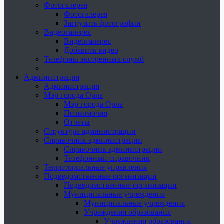
Фотогалерея
Фотогалерея
Загрузить фотографии
Видеогалерея
Видеогалерея
Добавить видео
Телефоны экстренных служб
Администрация
Администрация
Мэр города Орла
Мэр города Орла
Полномочия
Отчеты
Структура администрации
Справочник администрации
Справочник администрации
Телефонный справочник
Территориальные управления
Подведомственные организации
Подведомственные организации
Муниципальные учреждения
Муниципальные учреждения
Учреждения образования
Учреждения образования