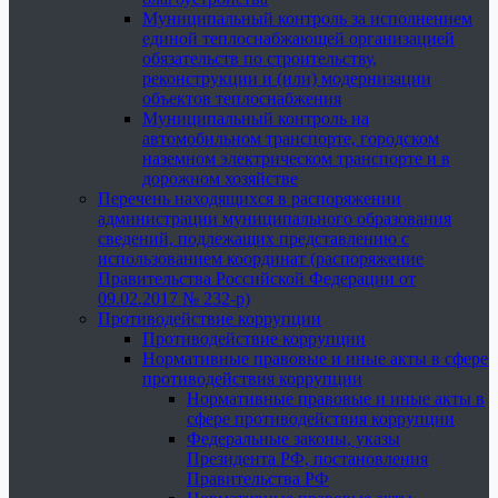
Муниципальный контроль за исполнением
единой теплоснабжающей организацией
обязательств по строительству,
реконструкции и (или) модернизации
объектов теплоснабжения
Муниципальный контроль на
автомобильном транспорте, городском
наземном электрическом транспорте и в
дорожном хозяйстве
Перечень находящихся в распоряжении
администрации муниципального образования
сведений, подлежащих представлению с
использованием координат (распоряжение
Правительства Российской Федерации от
09.02.2017 № 232-р)
Противодействие коррупции
Противодействие коррупции
Нормативные правовые и иные акты в сфере
противодействия коррупции
Нормативные правовые и иные акты в
сфере противодействия коррупции
Федеральные законы, указы
Президента РФ, постановления
Правительства РФ