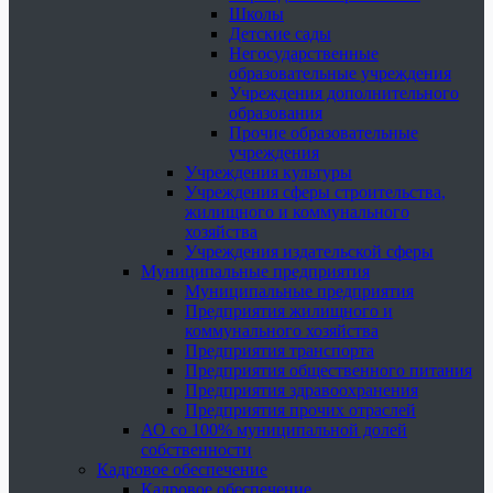
Школы
Детские сады
Негосударственные
образовательные учреждения
Учреждения дополнительного
образования
Прочие образовательные
учреждения
Учреждения культуры
Учреждения сферы строительства,
жилищного и коммунального
хозяйства
Учреждения издательской сферы
Муниципальные предприятия
Муниципальные предприятия
Предприятия жилищного и
коммунального хозяйства
Предприятия транспорта
Предприятия общественного питания
Предприятия здравоохранения
Предприятия прочих отраслей
АО со 100% муниципальной долей
собственности
Кадровое обеспечение
Кадровое обеспечение