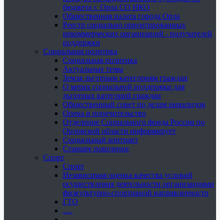
бюджета г. Орла СО НКО
Общественная палата города Орла
Реестр социально ориентированных
некоммерческих организаций - получателей
поддержки
Социальная политика
Социальная политика
Актуальные темы
Земля льготным категориям граждан
О мерах социальной поддержки для
льготных категорий граждан
Общественный совет по делам инвалидов
Опека и попечительство
Отделение Социального фонда России по
Орловской области информирует
Социальный контракт
Старшее поколение
Спорт
Спорт
Независимая оценка качества условий
осуществления деятельности организациями
физкультурно-спортивной направленности
ГТО
.....
......