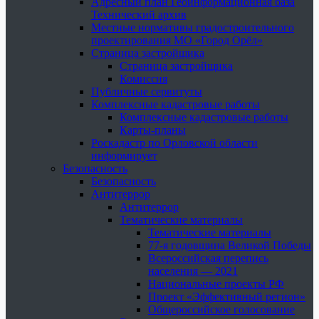
Адресный план Геоинформационная база
Технический архив
Местные нормативы градостроительного
проектирования МО «Город Орёл»
Страница застройщика
Страница застройщика
Комиссия
Публичные сервитуты
Комплексные кадастровые работы
Комплексные кадастровые работы
Карты-планы
Роскадастр по Орловской области
информирует
Безопасность
Безопасность
Антитеррор
Антитеррор
Тематические материалы
Тематические материалы
77-я годовщина Великой Победы
Всероссийская перепись
населения — 2021
Национальные проекты РФ
Проект «Эффективный регион»
Общероссийское голосование