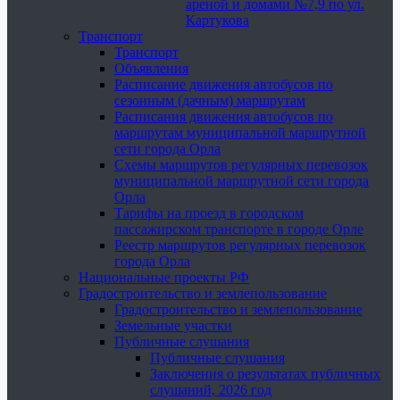
ареной и домами №7,9 по ул.
Картукова
Транспорт
Транспорт
Объявления
Расписание движения автобусов по
сезонным (дачным) маршрутам
Расписания движения автобусов по
маршрутам муниципальной маршрутной
сети города Орла
Схемы маршрутов регулярных перевозок
муниципальной маршрутной сети города
Орла
Тарифы на проезд в городском
пассажирском транспорте в городе Орле
Реестр маршрутов регулярных перевозок
города Орла
Национальные проекты РФ
Градостроительство и землепользование
Градостроительство и землепользование
Земельные участки
Публичные слушания
Публичные слушания
Заключения о результатах публичных
слушаний, 2026 год