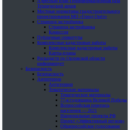
Адресный план Геоинформационная база
Технический архив
Местные нормативы градостроительного
проектирования МО «Город Орёл»
Страница застройщика
Страница застройщика
Комиссия
Публичные сервитуты
Комплексные кадастровые работы
Комплексные кадастровые работы
Карты-планы
Роскадастр по Орловской области
информирует
Безопасность
Безопасность
Антитеррор
Антитеррор
Тематические материалы
Тематические материалы
77-я годовщина Великой Победы
Всероссийская перепись
населения — 2021
Национальные проекты РФ
Проект «Эффективный регион»
Общероссийское голосование