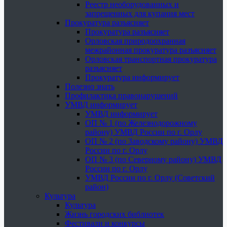
Реестр необорудованных и
запрещенных для купания мест
Прокуратура разъясняет
Прокуратура разъясняет
Орловская природоохранная
межрайонная прокуратура разъясняет
Орловская транспортная прокуратура
разъясняет
Прокуратура информирует
Полезно знать
Профилактика правонарушений
УМВД информирует
УМВД информирует
ОП № 1 (по Железнодорожному
району) УМВД России по г. Орлу
ОП № 2 (по Заводскому району) УМВД
России по г. Орлу
ОП № 3 (по Северному району) УМВД
России по г. Орлу
УМВД России по г. Орлу (Советский
район)
Культура
Культура
Жизнь городских библиотек
Фестивали и конкурсы