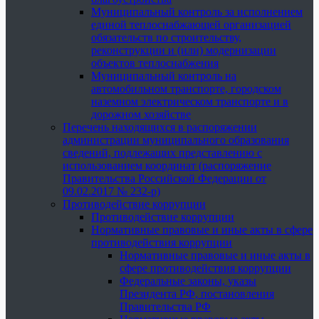
Муниципальный контроль за исполнением
единой теплоснабжающей организацией
обязательств по строительству,
реконструкции и (или) модернизации
объектов теплоснабжения
Муниципальный контроль на
автомобильном транспорте, городском
наземном электрическом транспорте и в
дорожном хозяйстве
Перечень находящихся в распоряжении
администрации муниципального образования
сведений, подлежащих представлению с
использованием координат (распоряжение
Правительства Российской Федерации от
09.02.2017 № 232-р)
Противодействие коррупции
Противодействие коррупции
Нормативные правовые и иные акты в сфере
противодействия коррупции
Нормативные правовые и иные акты в
сфере противодействия коррупции
Федеральные законы, указы
Президента РФ, постановления
Правительства РФ