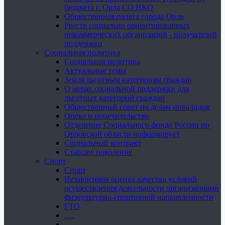
бюджета г. Орла СО НКО
Общественная палата города Орла
Реестр социально ориентированных
некоммерческих организаций - получателей
поддержки
Социальная политика
Социальная политика
Актуальные темы
Земля льготным категориям граждан
О мерах социальной поддержки для
льготных категорий граждан
Общественный совет по делам инвалидов
Опека и попечительство
Отделение Социального фонда России по
Орловской области информирует
Социальный контракт
Старшее поколение
Спорт
Спорт
Независимая оценка качества условий
осуществления деятельности организациями
физкультурно-спортивной направленности
ГТО
.....
......