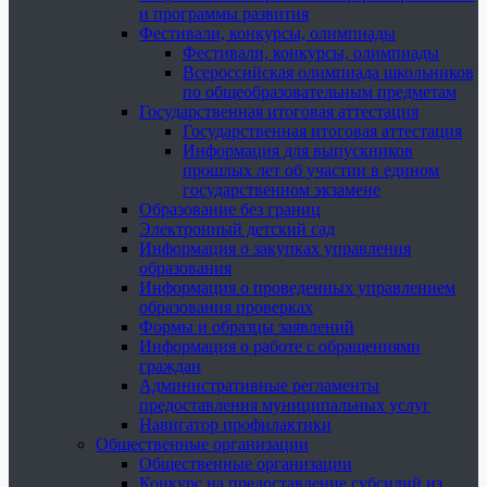
и программы развития
Фестивали, конкурсы, олимпиады
Фестивали, конкурсы, олимпиады
Всероссийская олимпиада школьников
по общеобразовательным предметам
Государственная итоговая аттестация
Государственная итоговая аттестация
Информация для выпускников
прошлых лет об участии в едином
государственном экзамене
Образование без границ
Электронный детский сад
Информация о закупках управления
образования
Информация о проведенных управлением
образования проверках
Формы и образцы заявлений
Информация о работе с обращениями
граждан
Административные регламенты
предоставления муниципальных услуг
Навигатор профилактики
Общественные организации
Общественные организации
Конкурс на предоставление субсидий из