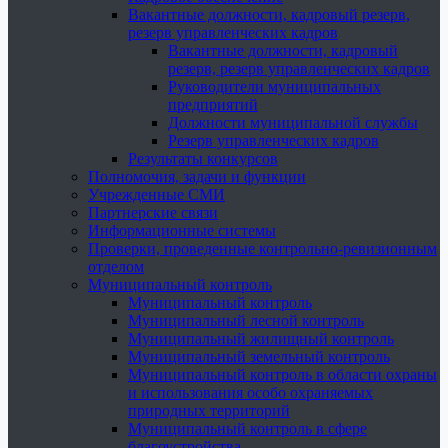
Вакантные должности, кадровый резерв,
резерв управленческих кадров
Вакантные должности, кадровый
резерв, резерв управленческих кадров
Руководители муниципальных
предприятий
Должности муниципальной службы
Резерв управленческих кадров
Результаты конкурсов
Полномочия, задачи и функции
Учрежденные СМИ
Партнерские связи
Информационные системы
Проверки, проведенные контрольно-ревизионным
отделом
Муниципальный контроль
Муниципальный контроль
Муниципальный лесной контроль
Муниципальный жилищный контроль
Муниципальный земельный контроль
Муниципальный контроль в области охраны
и использования особо охраняемых
природных территорий
Муниципальный контроль в сфере
благоустройства