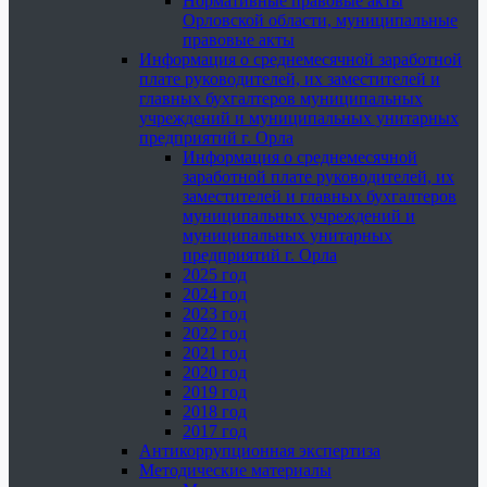
Нормативные правовые акты
Орловской области, муниципальные
правовые акты
Информация о среднемесячной заработной
плате руководителей, их заместителей и
главных бухгалтеров муниципальных
учреждений и муниципальных унитарных
предприятий г. Орла
Информация о среднемесячной
заработной плате руководителей, их
заместителей и главных бухгалтеров
муниципальных учреждений и
муниципальных унитарных
предприятий г. Орла
2025 год
2024 год
2023 год
2022 год
2021 год
2020 год
2019 год
2018 год
2017 год
Антикоррупционная экспертиза
Методические материалы