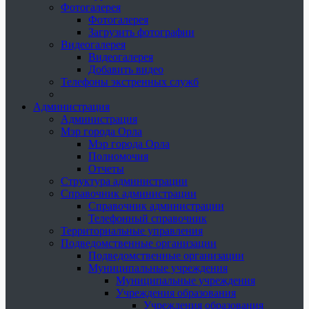
Фотогалерея
Фотогалерея
Загрузить фотографии
Видеогалерея
Видеогалерея
Добавить видео
Телефоны экстренных служб
Администрация
Администрация
Мэр города Орла
Мэр города Орла
Полномочия
Отчеты
Структура администрации
Справочник администрации
Справочник администрации
Телефонный справочник
Территориальные управления
Подведомственные организации
Подведомственные организации
Муниципальные учреждения
Муниципальные учреждения
Учреждения образования
Учреждения образования