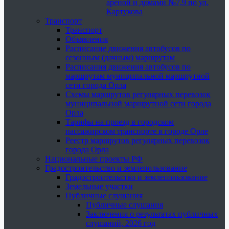
ареной и домами №7,9 по ул.
Картукова
Транспорт
Транспорт
Объявления
Расписание движения автобусов по
сезонным (дачным) маршрутам
Расписания движения автобусов по
маршрутам муниципальной маршрутной
сети города Орла
Схемы маршрутов регулярных перевозок
муниципальной маршрутной сети города
Орла
Тарифы на проезд в городском
пассажирском транспорте в городе Орле
Реестр маршрутов регулярных перевозок
города Орла
Национальные проекты РФ
Градостроительство и землепользование
Градостроительство и землепользование
Земельные участки
Публичные слушания
Публичные слушания
Заключения о результатах публичных
слушаний, 2026 год