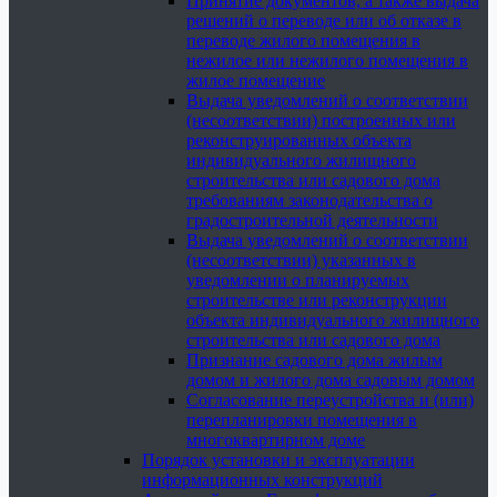
Принятие документов, а также выдача
решений о переводе или об отказе в
переводе жилого помещения в
нежилое или нежилого помещения в
жилое помещение
Выдача уведомлений о соответствии
(несоответствии) построенных или
реконструированных объекта
индивидуального жилищного
строительства или садового дома
требованиям законодательства о
градостроительной деятельности
Выдача уведомлений о соответствии
(несоответствии) указанных в
уведомлении о планируемых
строительстве или реконструкции
объекта индивидуального жилищного
строительства или садового дома
Признание садового дома жилым
домом и жилого дома садовым домом
Согласование переустройства и (или)
перепланировки помещения в
многоквартирном доме
Порядок установки и эксплуатации
информационных конструкций