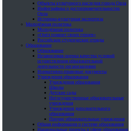
Объекты культурного наследия города Орла
Инфографика о достопримечательностях
Орла
Историко-культурная экспертиза
Молодёжная политика
Молодёжная политика
«Орёл помнит своих героев»
Российские студенческие отряды
Образование
Образование
Независимая оценка качества условий
осуществления образовательной
деятельности организациями
Нормативно-правовые документы
Учреждения образования
Учреждения образования
Школы
Детские сады
Негосударственные образовательные
учреждения
Учреждения дополнительного
образования
Прочие образовательные учреждения
Общая информация о системе образования
Национальные проекты в сфере образования