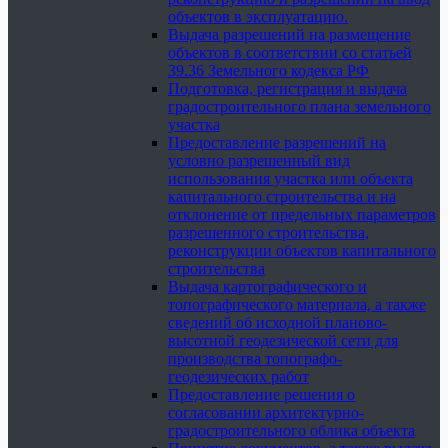
объектов в эксплуатацию.
Выдача разрешений на размещение
объектов в соответствии со статьей
39.36 Земельного кодекса РФ
Подготовка, регистрация и выдача
градостроительного плана земельного
участка
Предоставление разрешений на
условно разрешенный вид
использования участка или объекта
капитального строительства и на
отклонение от предельных параметров
разрешенного строительства,
реконструкции объектов капитального
строительства
Выдача картографического и
топографического материала, а также
сведений об исходной планово-
высотной геодезической сети для
производства топографо-
геодезических работ
Предоставление решения о
согласовании архитектурно-
градостроительного облика объекта