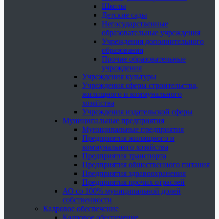
Школы
Детские сады
Негосударственные
образовательные учреждения
Учреждения дополнительного
образования
Прочие образовательные
учреждения
Учреждения культуры
Учреждения сферы строительства,
жилищного и коммунального
хозяйства
Учреждения издательской сферы
Муниципальные предприятия
Муниципальные предприятия
Предприятия жилищного и
коммунального хозяйства
Предприятия транспорта
Предприятия общественного питания
Предприятия здравоохранения
Предприятия прочих отраслей
АО со 100% муниципальной долей
собственности
Кадровое обеспечение
Кадровое обеспечение