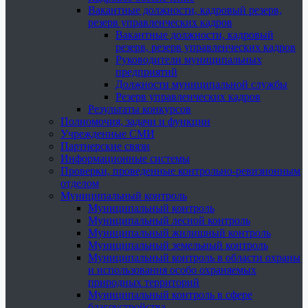
Вакантные должности, кадровый резерв,
резерв управленческих кадров
Вакантные должности, кадровый
резерв, резерв управленческих кадров
Руководители муниципальных
предприятий
Должности муниципальной службы
Резерв управленческих кадров
Результаты конкурсов
Полномочия, задачи и функции
Учрежденные СМИ
Партнерские связи
Информационные системы
Проверки, проведенные контрольно-ревизионным
отделом
Муниципальный контроль
Муниципальный контроль
Муниципальный лесной контроль
Муниципальный жилищный контроль
Муниципальный земельный контроль
Муниципальный контроль в области охраны
и использования особо охраняемых
природных территорий
Муниципальный контроль в сфере
благоустройства