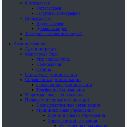
Фотогалерея
Фотогалерея
Загрузить фотографии
Видеогалерея
Видеогалерея
Добавить видео
Телефоны экстренных служб
Администрация
Администрация
Мэр города Орла
Мэр города Орла
Полномочия
Отчеты
Структура администрации
Справочник администрации
Справочник администрации
Телефонный справочник
Территориальные управления
Подведомственные организации
Подведомственные организации
Муниципальные учреждения
Муниципальные учреждения
Учреждения образования
Учреждения образования