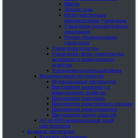
Школы
Детские сады
Негосударственные
образовательные учреждения
Учреждения дополнительного
образования
Прочие образовательные
учреждения
Учреждения культуры
Учреждения сферы строительства,
жилищного и коммунального
хозяйства
Учреждения издательской сферы
Муниципальные предприятия
Муниципальные предприятия
Предприятия жилищного и
коммунального хозяйства
Предприятия транспорта
Предприятия общественного питания
Предприятия здравоохранения
Предприятия прочих отраслей
АО со 100% муниципальной долей
собственности
Кадровое обеспечение
Кадровое обеспечение