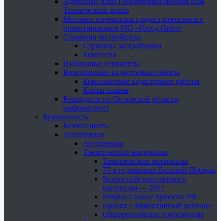
Адресный план Геоинформационная база
Технический архив
Местные нормативы градостроительного
проектирования МО «Город Орёл»
Страница застройщика
Страница застройщика
Комиссия
Публичные сервитуты
Комплексные кадастровые работы
Комплексные кадастровые работы
Карты-планы
Роскадастр по Орловской области
информирует
Безопасность
Безопасность
Антитеррор
Антитеррор
Тематические материалы
Тематические материалы
77-я годовщина Великой Победы
Всероссийская перепись
населения — 2021
Национальные проекты РФ
Проект «Эффективный регион»
Общероссийское голосование