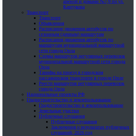
ареной и домами №7,9 по ул.
Картукова
Транспорт
Транспорт
Объявления
Расписание движения автобусов по
сезонным (дачным) маршрутам
Расписания движения автобусов по
маршрутам муниципальной маршрутной
сети города Орла
Схемы маршрутов регулярных перевозок
муниципальной маршрутной сети города
Орла
Тарифы на проезд в городском
пассажирском транспорте в городе Орле
Реестр маршрутов регулярных перевозок
города Орла
Национальные проекты РФ
Градостроительство и землепользование
Градостроительство и землепользование
Земельные участки
Публичные слушания
Публичные слушания
Заключения о результатах публичных
слушаний, 2026 год