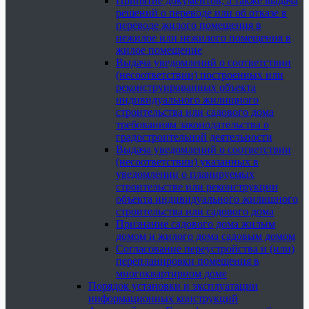
Принятие документов, а также выдача
решений о переводе или об отказе в
переводе жилого помещения в
нежилое или нежилого помещения в
жилое помещение
Выдача уведомлений о соответствии
(несоответствии) построенных или
реконструированных объекта
индивидуального жилищного
строительства или садового дома
требованиям законодательства о
градостроительной деятельности
Выдача уведомлений о соответствии
(несоответствии) указанных в
уведомлении о планируемых
строительстве или реконструкции
объекта индивидуального жилищного
строительства или садового дома
Признание садового дома жилым
домом и жилого дома садовым домом
Согласование переустройства и (или)
перепланировки помещения в
многоквартирном доме
Порядок установки и эксплуатации
информационных конструкций