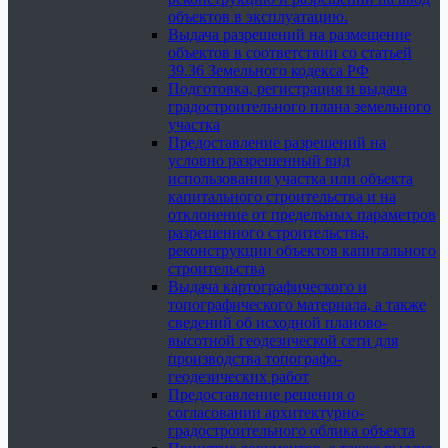
объектов в эксплуатацию.
Выдача разрешений на размещение
объектов в соответствии со статьей
39.36 Земельного кодекса РФ
Подготовка, регистрация и выдача
градостроительного плана земельного
участка
Предоставление разрешений на
условно разрешенный вид
использования участка или объекта
капитального строительства и на
отклонение от предельных параметров
разрешенного строительства,
реконструкции объектов капитального
строительства
Выдача картографического и
топографического материала, а также
сведений об исходной планово-
высотной геодезической сети для
производства топографо-
геодезических работ
Предоставление решения о
согласовании архитектурно-
градостроительного облика объекта