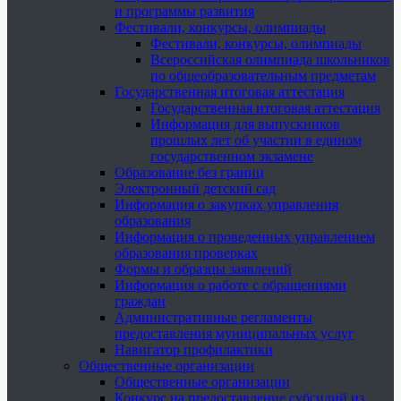
и программы развития
Фестивали, конкурсы, олимпиады
Фестивали, конкурсы, олимпиады
Всероссийская олимпиада школьников
по общеобразовательным предметам
Государственная итоговая аттестация
Государственная итоговая аттестация
Информация для выпускников
прошлых лет об участии в едином
государственном экзамене
Образование без границ
Электронный детский сад
Информация о закупках управления
образования
Информация о проведенных управлением
образования проверках
Формы и образцы заявлений
Информация о работе с обращениями
граждан
Административные регламенты
предоставления муниципальных услуг
Навигатор профилактики
Общественные организации
Общественные организации
Конкурс на предоставление субсидий из