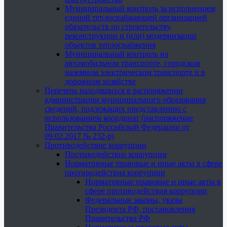
Муниципальный контроль за исполнением
единой теплоснабжающей организацией
обязательств по строительству,
реконструкции и (или) модернизации
объектов теплоснабжения
Муниципальный контроль на
автомобильном транспорте, городском
наземном электрическом транспорте и в
дорожном хозяйстве
Перечень находящихся в распоряжении
администрации муниципального образования
сведений, подлежащих представлению с
использованием координат (распоряжение
Правительства Российской Федерации от
09.02.2017 № 232-р)
Противодействие коррупции
Противодействие коррупции
Нормативные правовые и иные акты в сфере
противодействия коррупции
Нормативные правовые и иные акты в
сфере противодействия коррупции
Федеральные законы, указы
Президента РФ, постановления
Правительства РФ