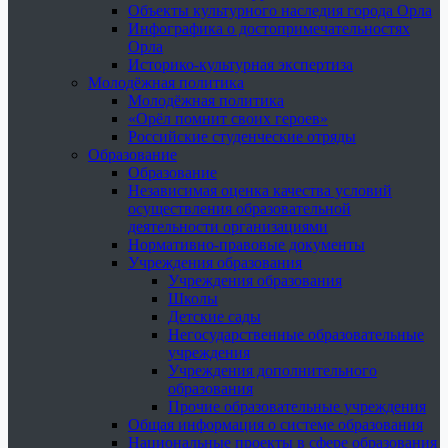
Объекты культурного наследия города Орла
Инфографика о достопримечательностях
Орла
Историко-культурная экспертиза
Молодёжная политика
Молодёжная политика
«Орёл помнит своих героев»
Российские студенческие отряды
Образование
Образование
Независимая оценка качества условий
осуществления образовательной
деятельности организациями
Нормативно-правовые документы
Учреждения образования
Учреждения образования
Школы
Детские сады
Негосударственные образовательные
учреждения
Учреждения дополнительного
образования
Прочие образовательные учреждения
Общая информация о системе образования
Национальные проекты в сфере образования