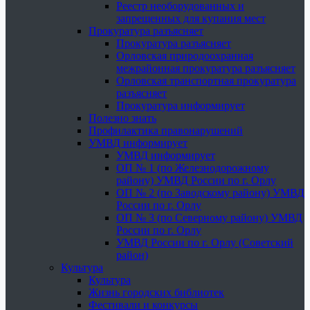
Реестр необорудованных и
запрещенных для купания мест
Прокуратура разъясняет
Прокуратура разъясняет
Орловская природоохранная
межрайонная прокуратура разъясняет
Орловская транспортная прокуратура
разъясняет
Прокуратура информирует
Полезно знать
Профилактика правонарушений
УМВД информирует
УМВД информирует
ОП № 1 (по Железнодорожному
району) УМВД России по г. Орлу
ОП № 2 (по Заводскому району) УМВД
России по г. Орлу
ОП № 3 (по Северному району) УМВД
России по г. Орлу
УМВД России по г. Орлу (Советский
район)
Культура
Культура
Жизнь городских библиотек
Фестивали и конкурсы