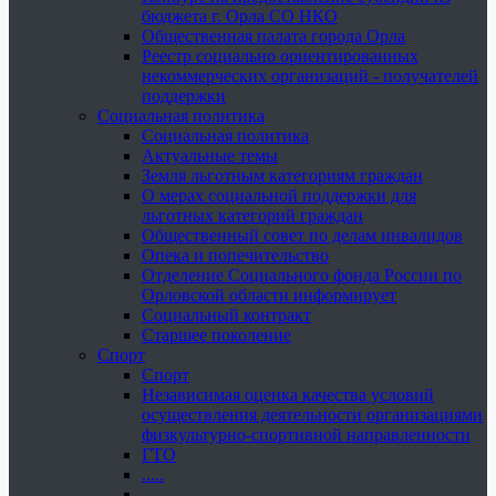
бюджета г. Орла СО НКО
Общественная палата города Орла
Реестр социально ориентированных
некоммерческих организаций - получателей
поддержки
Социальная политика
Социальная политика
Актуальные темы
Земля льготным категориям граждан
О мерах социальной поддержки для
льготных категорий граждан
Общественный совет по делам инвалидов
Опека и попечительство
Отделение Социального фонда России по
Орловской области информирует
Социальный контракт
Старшее поколение
Спорт
Спорт
Независимая оценка качества условий
осуществления деятельности организациями
физкультурно-спортивной направленности
ГТО
.....
......