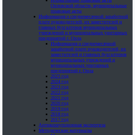
Нормативные правовые акты
Орловской области, муниципальные
правовые акты
Информация о среднемесячной заработной
плате руководителей, их заместителей и
главных бухгалтеров муниципальных
учреждений и муниципальных унитарных
предприятий г. Орла
Информация о среднемесячной
заработной плате руководителей, их
заместителей и главных бухгалтеров
муниципальных учреждений и
муниципальных унитарных
предприятий г. Орла
2025 год
2024 год
2023 год
2022 год
2021 год
2020 год
2019 год
2018 год
2017 год
Антикоррупционная экспертиза
Методические материалы