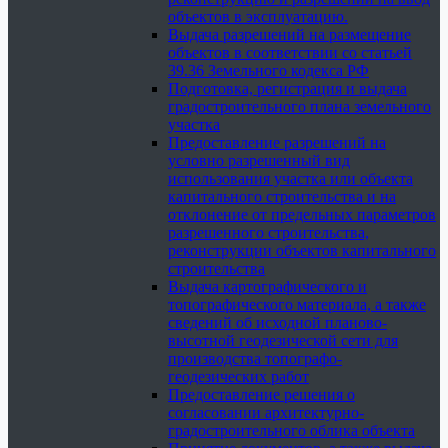
объектов в эксплуатацию.
Выдача разрешений на размещение
объектов в соответствии со статьей
39.36 Земельного кодекса РФ
Подготовка, регистрация и выдача
градостроительного плана земельного
участка
Предоставление разрешений на
условно разрешенный вид
использования участка или объекта
капитального строительства и на
отклонение от предельных параметров
разрешенного строительства,
реконструкции объектов капитального
строительства
Выдача картографического и
топографического материала, а также
сведений об исходной планово-
высотной геодезической сети для
производства топографо-
геодезических работ
Предоставление решения о
согласовании архитектурно-
градостроительного облика объекта