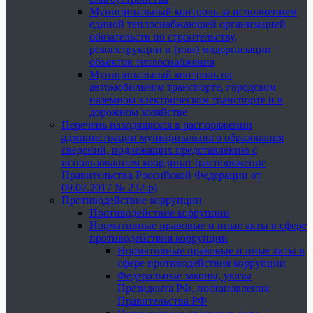
Муниципальный контроль за исполнением
единой теплоснабжающей организацией
обязательств по строительству,
реконструкции и (или) модернизации
объектов теплоснабжения
Муниципальный контроль на
автомобильном транспорте, городском
наземном электрическом транспорте и в
дорожном хозяйстве
Перечень находящихся в распоряжении
администрации муниципального образования
сведений, подлежащих представлению с
использованием координат (распоряжение
Правительства Российской Федерации от
09.02.2017 № 232-р)
Противодействие коррупции
Противодействие коррупции
Нормативные правовые и иные акты в сфере
противодействия коррупции
Нормативные правовые и иные акты в
сфере противодействия коррупции
Федеральные законы, указы
Президента РФ, постановления
Правительства РФ