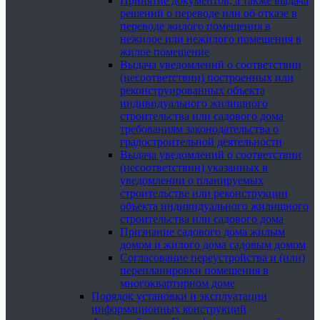
Принятие документов, а также выдача
решений о переводе или об отказе в
переводе жилого помещения в
нежилое или нежилого помещения в
жилое помещение
Выдача уведомлений о соответствии
(несоответствии) построенных или
реконструированных объекта
индивидуального жилищного
строительства или садового дома
требованиям законодательства о
градостроительной деятельности
Выдача уведомлений о соответствии
(несоответствии) указанных в
уведомлении о планируемых
строительстве или реконструкции
объекта индивидуального жилищного
строительства или садового дома
Признание садового дома жилым
домом и жилого дома садовым домом
Согласование переустройства и (или)
перепланировки помещения в
многоквартирном доме
Порядок установки и эксплуатации
информационных конструкций