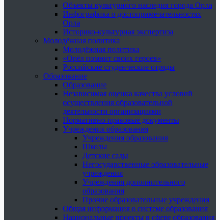
Объекты культурного наследия города Орла
Инфографика о достопримечательностях
Орла
Историко-культурная экспертиза
Молодёжная политика
Молодёжная политика
«Орёл помнит своих героев»
Российские студенческие отряды
Образование
Образование
Независимая оценка качества условий
осуществления образовательной
деятельности организациями
Нормативно-правовые документы
Учреждения образования
Учреждения образования
Школы
Детские сады
Негосударственные образовательные
учреждения
Учреждения дополнительного
образования
Прочие образовательные учреждения
Общая информация о системе образования
Национальные проекты в сфере образования