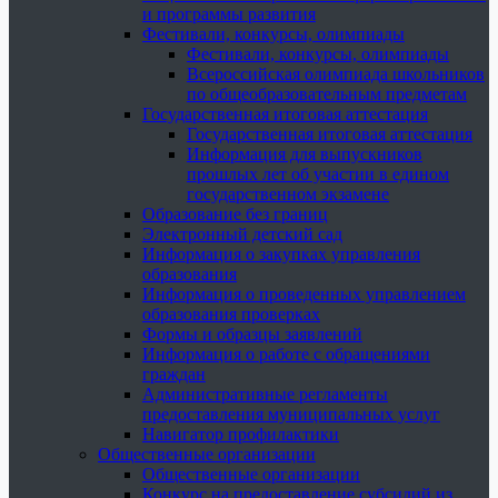
и программы развития
Фестивали, конкурсы, олимпиады
Фестивали, конкурсы, олимпиады
Всероссийская олимпиада школьников
по общеобразовательным предметам
Государственная итоговая аттестация
Государственная итоговая аттестация
Информация для выпускников
прошлых лет об участии в едином
государственном экзамене
Образование без границ
Электронный детский сад
Информация о закупках управления
образования
Информация о проведенных управлением
образования проверках
Формы и образцы заявлений
Информация о работе с обращениями
граждан
Административные регламенты
предоставления муниципальных услуг
Навигатор профилактики
Общественные организации
Общественные организации
Конкурс на предоставление субсидий из