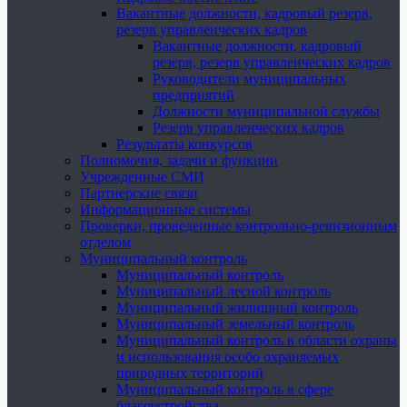
Вакантные должности, кадровый резерв,
резерв управленческих кадров
Вакантные должности, кадровый
резерв, резерв управленческих кадров
Руководители муниципальных
предприятий
Должности муниципальной службы
Резерв управленческих кадров
Результаты конкурсов
Полномочия, задачи и функции
Учрежденные СМИ
Партнерские связи
Информационные системы
Проверки, проведенные контрольно-ревизионным
отделом
Муниципальный контроль
Муниципальный контроль
Муниципальный лесной контроль
Муниципальный жилищный контроль
Муниципальный земельный контроль
Муниципальный контроль в области охраны
и использования особо охраняемых
природных территорий
Муниципальный контроль в сфере
благоустройства