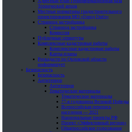
Адресный план Геоинформационная база
Технический архив
Местные нормативы градостроительного
проектирования МО «Город Орёл»
Страница застройщика
Страница застройщика
Комиссия
Публичные сервитуты
Комплексные кадастровые работы
Комплексные кадастровые работы
Карты-планы
Роскадастр по Орловской области
информирует
Безопасность
Безопасность
Антитеррор
Антитеррор
Тематические материалы
Тематические материалы
77-я годовщина Великой Победы
Всероссийская перепись
населения — 2021
Национальные проекты РФ
Проект «Эффективный регион»
Общероссийское голосование