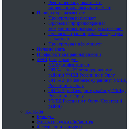
Реестр необорудованных и
запрещенных для купания мест
Прокуратура разъясняет
Прокуратура разъясняет
Орловская природоохранная
межрайонная прокуратура разъясняет
Орловская транспортная прокуратура
разъясняет
Прокуратура информирует
Полезно знать
Профилактика правонарушений
УМВД информирует
УМВД информирует
ОП № 1 (по Железнодорожному
району) УМВД России по г. Орлу
ОП № 2 (по Заводскому району) УМВД
России по г. Орлу
ОП № 3 (по Северному району) УМВД
России по г. Орлу
УМВД России по г. Орлу (Советский
район)
Культура
Культура
Жизнь городских библиотек
Фестивали и конкурсы