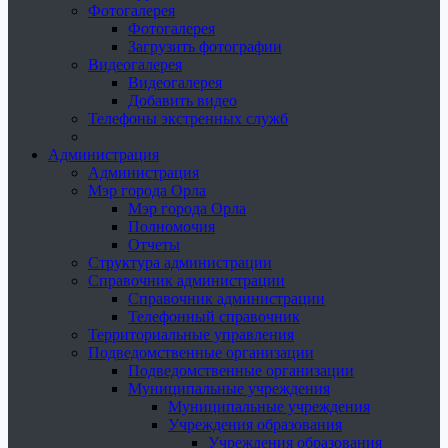
Фотогалерея
Фотогалерея
Загрузить фотографии
Видеогалерея
Видеогалерея
Добавить видео
Телефоны экстренных служб
Администрация
Администрация
Мэр города Орла
Мэр города Орла
Полномочия
Отчеты
Структура администрации
Справочник администрации
Справочник администрации
Телефонный справочник
Территориальные управления
Подведомственные организации
Подведомственные организации
Муниципальные учреждения
Муниципальные учреждения
Учреждения образования
Учреждения образования