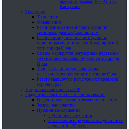
ареной и домами №7,9 по ул.
Картукова
Транспорт
Транспорт
Объявления
Расписание движения автобусов по
сезонным (дачным) маршрутам
Расписания движения автобусов по
маршрутам муниципальной маршрутной
сети города Орла
Схемы маршрутов регулярных перевозок
муниципальной маршрутной сети города
Орла
Тарифы на проезд в городском
пассажирском транспорте в городе Орле
Реестр маршрутов регулярных перевозок
города Орла
Национальные проекты РФ
Градостроительство и землепользование
Градостроительство и землепользование
Земельные участки
Публичные слушания
Публичные слушания
Заключения о результатах публичных
слушаний, 2026 год