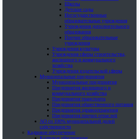
Школы
Детские сады
Негосударственные
образовательные учреждения
Учреждения дополнительного
образования
Прочие образовательные
учреждения
Учреждения культуры
Учреждения сферы строительства,
жилищного и коммунального
хозяйства
Учреждения издательской сферы
Муниципальные предприятия
Муниципальные предприятия
Предприятия жилищного и
коммунального хозяйства
Предприятия транспорта
Предприятия общественного питания
Предприятия здравоохранения
Предприятия прочих отраслей
АО со 100% муниципальной долей
собственности
Кадровое обеспечение
Кадровое обеспечение