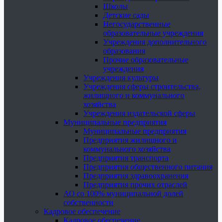
Школы
Детские сады
Негосударственные
образовательные учреждения
Учреждения дополнительного
образования
Прочие образовательные
учреждения
Учреждения культуры
Учреждения сферы строительства,
жилищного и коммунального
хозяйства
Учреждения издательской сферы
Муниципальные предприятия
Муниципальные предприятия
Предприятия жилищного и
коммунального хозяйства
Предприятия транспорта
Предприятия общественного питания
Предприятия здравоохранения
Предприятия прочих отраслей
АО со 100% муниципальной долей
собственности
Кадровое обеспечение
Кадровое обеспечение