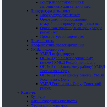
Реестр необорудованных и
запрещенных для купания мест
Прокуратура разъясняет
Прокуратура разъясняет
Орловская природоохранная
межрайонная прокуратура разъясняет
Орловская транспортная прокуратура
разъясняет
Прокуратура информирует
Полезно знать
Профилактика правонарушений
УМВД информирует
УМВД информирует
ОП № 1 (по Железнодорожному
району) УМВД России по г. Орлу
ОП № 2 (по Заводскому району) УМВД
России по г. Орлу
ОП № 3 (по Северному району) УМВД
России по г. Орлу
УМВД России по г. Орлу (Советский
район)
Культура
Культура
Жизнь городских библиотек
Фестивали и конкурсы