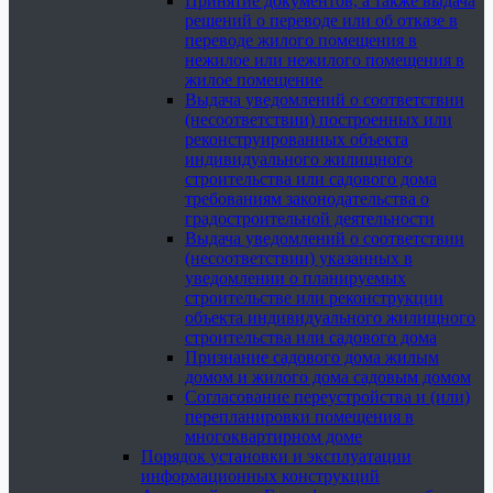
Принятие документов, а также выдача
решений о переводе или об отказе в
переводе жилого помещения в
нежилое или нежилого помещения в
жилое помещение
Выдача уведомлений о соответствии
(несоответствии) построенных или
реконструированных объекта
индивидуального жилищного
строительства или садового дома
требованиям законодательства о
градостроительной деятельности
Выдача уведомлений о соответствии
(несоответствии) указанных в
уведомлении о планируемых
строительстве или реконструкции
объекта индивидуального жилищного
строительства или садового дома
Признание садового дома жилым
домом и жилого дома садовым домом
Согласование переустройства и (или)
перепланировки помещения в
многоквартирном доме
Порядок установки и эксплуатации
информационных конструкций