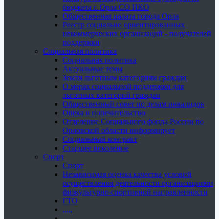
бюджета г. Орла СО НКО
Общественная палата города Орла
Реестр социально ориентированных
некоммерческих организаций - получателей
поддержки
Социальная политика
Социальная политика
Актуальные темы
Земля льготным категориям граждан
О мерах социальной поддержки для
льготных категорий граждан
Общественный совет по делам инвалидов
Опека и попечительство
Отделение Социального фонда России по
Орловской области информирует
Социальный контракт
Старшее поколение
Спорт
Спорт
Независимая оценка качества условий
осуществления деятельности организациями
физкультурно-спортивной направленности
ГТО
.....
......