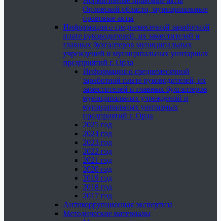
Нормативные правовые акты
Орловской области, муниципальные
правовые акты
Информация о среднемесячной заработной
плате руководителей, их заместителей и
главных бухгалтеров муниципальных
учреждений и муниципальных унитарных
предприятий г. Орла
Информация о среднемесячной
заработной плате руководителей, их
заместителей и главных бухгалтеров
муниципальных учреждений и
муниципальных унитарных
предприятий г. Орла
2025 год
2024 год
2023 год
2022 год
2021 год
2020 год
2019 год
2018 год
2017 год
Антикоррупционная экспертиза
Методические материалы