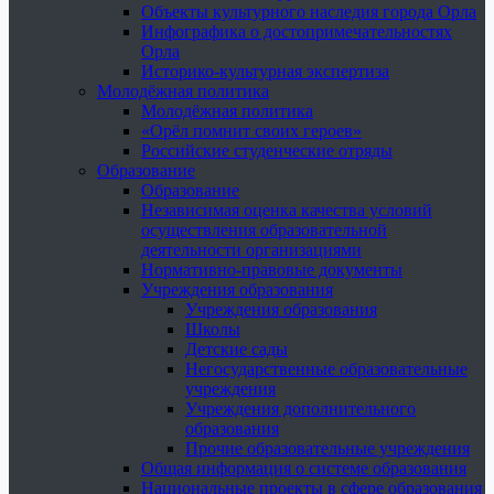
Объекты культурного наследия города Орла
Инфографика о достопримечательностях
Орла
Историко-культурная экспертиза
Молодёжная политика
Молодёжная политика
«Орёл помнит своих героев»
Российские студенческие отряды
Образование
Образование
Независимая оценка качества условий
осуществления образовательной
деятельности организациями
Нормативно-правовые документы
Учреждения образования
Учреждения образования
Школы
Детские сады
Негосударственные образовательные
учреждения
Учреждения дополнительного
образования
Прочие образовательные учреждения
Общая информация о системе образования
Национальные проекты в сфере образования