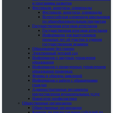
и программы развития
Фестивали, конкурсы, олимпиады
Фестивали, конкурсы, олимпиады
Всероссийская олимпиада школьников
по общеобразовательным предметам
Государственная итоговая аттестация
Государственная итоговая аттестация
Информация для выпускников
прошлых лет об участии в едином
государственном экзамене
Образование без границ
Электронный детский сад
Информация о закупках управления
образования
Информация о проведенных управлением
образования проверках
Формы и образцы заявлений
Информация о работе с обращениями
граждан
Административные регламенты
предоставления муниципальных услуг
Навигатор профилактики
Общественные организации
Общественные организации
Конкурс на предоставление субсидий из