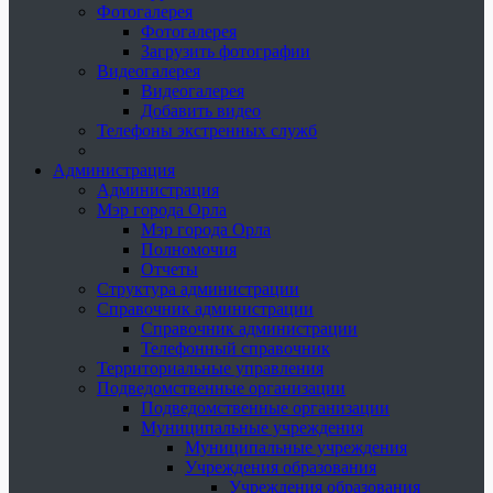
Фотогалерея
Фотогалерея
Загрузить фотографии
Видеогалерея
Видеогалерея
Добавить видео
Телефоны экстренных служб
Администрация
Администрация
Мэр города Орла
Мэр города Орла
Полномочия
Отчеты
Структура администрации
Справочник администрации
Справочник администрации
Телефонный справочник
Территориальные управления
Подведомственные организации
Подведомственные организации
Муниципальные учреждения
Муниципальные учреждения
Учреждения образования
Учреждения образования