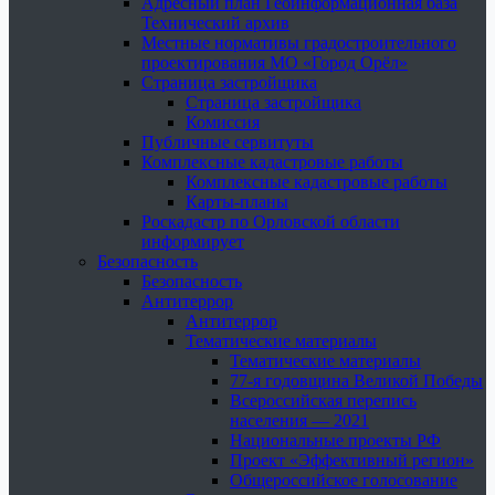
Адресный план Геоинформационная база
Технический архив
Местные нормативы градостроительного
проектирования МО «Город Орёл»
Страница застройщика
Страница застройщика
Комиссия
Публичные сервитуты
Комплексные кадастровые работы
Комплексные кадастровые работы
Карты-планы
Роскадастр по Орловской области
информирует
Безопасность
Безопасность
Антитеррор
Антитеррор
Тематические материалы
Тематические материалы
77-я годовщина Великой Победы
Всероссийская перепись
населения — 2021
Национальные проекты РФ
Проект «Эффективный регион»
Общероссийское голосование