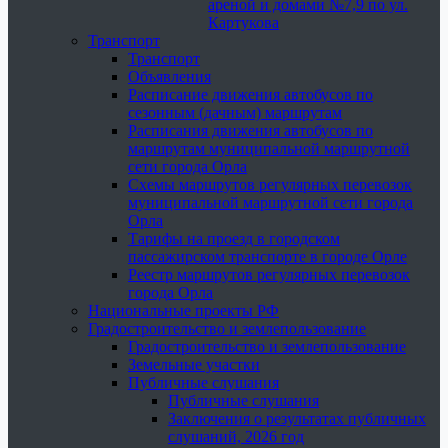
ареной и домами №7,9 по ул.
Картукова
Транспорт
Транспорт
Объявления
Расписание движения автобусов по
сезонным (дачным) маршрутам
Расписания движения автобусов по
маршрутам муниципальной маршрутной
сети города Орла
Схемы маршрутов регулярных перевозок
муниципальной маршрутной сети города
Орла
Тарифы на проезд в городском
пассажирском транспорте в городе Орле
Реестр маршрутов регулярных перевозок
города Орла
Национальные проекты РФ
Градостроительство и землепользование
Градостроительство и землепользование
Земельные участки
Публичные слушания
Публичные слушания
Заключения о результатах публичных
слушаний, 2026 год