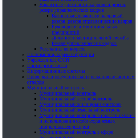
Вакантные должности, кадровый резерв,
резерв управленческих кадров
Вакантные должности, кадровый
резерв, резерв управленческих кадров
Руководители муниципальных
предприятий
Должности муниципальной службы
Резерв управленческих кадров
Результаты конкурсов
Полномочия, задачи и функции
Учрежденные СМИ
Партнерские связи
Информационные системы
Проверки, проведенные контрольно-ревизионным
отделом
Муниципальный контроль
Муниципальный контроль
Муниципальный лесной контроль
Муниципальный жилищный контроль
Муниципальный земельный контроль
Муниципальный контроль в области охраны
и использования особо охраняемых
природных территорий
Муниципальный контроль в сфере
благоустройства