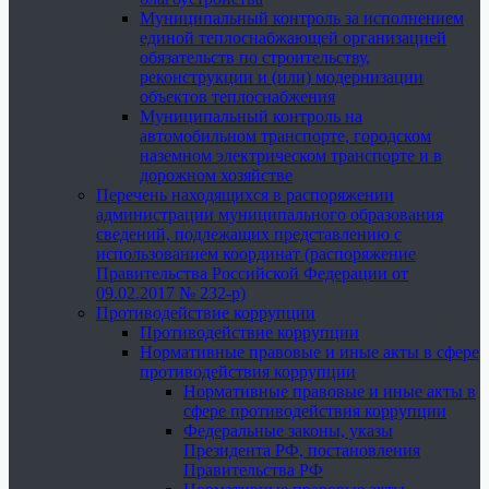
Муниципальный контроль за исполнением
единой теплоснабжающей организацией
обязательств по строительству,
реконструкции и (или) модернизации
объектов теплоснабжения
Муниципальный контроль на
автомобильном транспорте, городском
наземном электрическом транспорте и в
дорожном хозяйстве
Перечень находящихся в распоряжении
администрации муниципального образования
сведений, подлежащих представлению с
использованием координат (распоряжение
Правительства Российской Федерации от
09.02.2017 № 232-р)
Противодействие коррупции
Противодействие коррупции
Нормативные правовые и иные акты в сфере
противодействия коррупции
Нормативные правовые и иные акты в
сфере противодействия коррупции
Федеральные законы, указы
Президента РФ, постановления
Правительства РФ