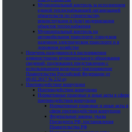
Муниципальный контроль за исполнением
единой теплоснабжающей организацией
обязательств по строительству,
реконструкции и (или) модернизации
объектов теплоснабжения
Муниципальный контроль на
автомобильном транспорте, городском
наземном электрическом транспорте и в
дорожном хозяйстве
Перечень находящихся в распоряжении
администрации муниципального образования
сведений, подлежащих представлению с
использованием координат (распоряжение
Правительства Российской Федерации от
09.02.2017 № 232-р)
Противодействие коррупции
Противодействие коррупции
Нормативные правовые и иные акты в сфере
противодействия коррупции
Нормативные правовые и иные акты в
сфере противодействия коррупции
Федеральные законы, указы
Президента РФ, постановления
Правительства РФ