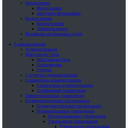
Фотогалерея
Фотогалерея
Загрузить фотографии
Видеогалерея
Видеогалерея
Добавить видео
Телефоны экстренных служб
Администрация
Администрация
Мэр города Орла
Мэр города Орла
Полномочия
Отчеты
Структура администрации
Справочник администрации
Справочник администрации
Телефонный справочник
Территориальные управления
Подведомственные организации
Подведомственные организации
Муниципальные учреждения
Муниципальные учреждения
Учреждения образования
Учреждения образования