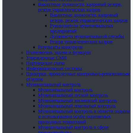
Вакантные должности, кадровый резерв,
резерв управленческих кадров
Вакантные должности, кадровый
резерв, резерв управленческих кадров
Руководители муниципальных
предприятий
Должности муниципальной службы
Резерв управленческих кадров
Результаты конкурсов
Полномочия, задачи и функции
Учрежденные СМИ
Партнерские связи
Информационные системы
Проверки, проведенные контрольно-ревизионным
отделом
Муниципальный контроль
Муниципальный контроль
Муниципальный лесной контроль
Муниципальный жилищный контроль
Муниципальный земельный контроль
Муниципальный контроль в области охраны
и использования особо охраняемых
природных территорий
Муниципальный контроль в сфере
благоустройства