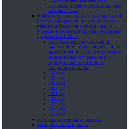
Нормативные правовые акты
Орловской области, муниципальные
правовые акты
Информация о среднемесячной заработной
плате руководителей, их заместителей и
главных бухгалтеров муниципальных
учреждений и муниципальных унитарных
предприятий г. Орла
Информация о среднемесячной
заработной плате руководителей, их
заместителей и главных бухгалтеров
муниципальных учреждений и
муниципальных унитарных
предприятий г. Орла
2025 год
2024 год
2023 год
2022 год
2021 год
2020 год
2019 год
2018 год
2017 год
Антикоррупционная экспертиза
Методические материалы