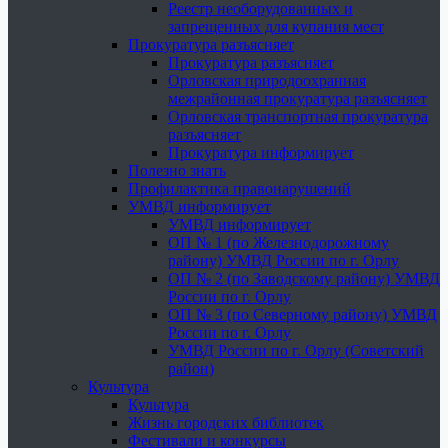
Реестр необорудованных и
запрещенных для купания мест
Прокуратура разъясняет
Прокуратура разъясняет
Орловская природоохранная
межрайонная прокуратура разъясняет
Орловская транспортная прокуратура
разъясняет
Прокуратура информирует
Полезно знать
Профилактика правонарушений
УМВД информирует
УМВД информирует
ОП № 1 (по Железнодорожному
району) УМВД России по г. Орлу
ОП № 2 (по Заводскому району) УМВД
России по г. Орлу
ОП № 3 (по Северному району) УМВД
России по г. Орлу
УМВД России по г. Орлу (Советский
район)
Культура
Культура
Жизнь городских библиотек
Фестивали и конкурсы