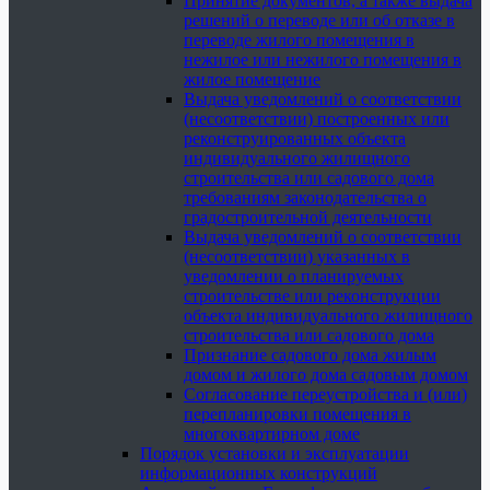
Принятие документов, а также выдача
решений о переводе или об отказе в
переводе жилого помещения в
нежилое или нежилого помещения в
жилое помещение
Выдача уведомлений о соответствии
(несоответствии) построенных или
реконструированных объекта
индивидуального жилищного
строительства или садового дома
требованиям законодательства о
градостроительной деятельности
Выдача уведомлений о соответствии
(несоответствии) указанных в
уведомлении о планируемых
строительстве или реконструкции
объекта индивидуального жилищного
строительства или садового дома
Признание садового дома жилым
домом и жилого дома садовым домом
Согласование переустройства и (или)
перепланировки помещения в
многоквартирном доме
Порядок установки и эксплуатации
информационных конструкций