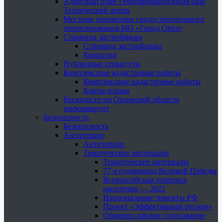
Адресный план Геоинформационная база
Технический архив
Местные нормативы градостроительного
проектирования МО «Город Орёл»
Страница застройщика
Страница застройщика
Комиссия
Публичные сервитуты
Комплексные кадастровые работы
Комплексные кадастровые работы
Карты-планы
Роскадастр по Орловской области
информирует
Безопасность
Безопасность
Антитеррор
Антитеррор
Тематические материалы
Тематические материалы
77-я годовщина Великой Победы
Всероссийская перепись
населения — 2021
Национальные проекты РФ
Проект «Эффективный регион»
Общероссийское голосование