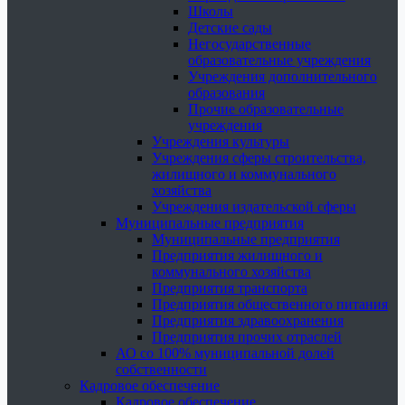
Школы
Детские сады
Негосударственные
образовательные учреждения
Учреждения дополнительного
образования
Прочие образовательные
учреждения
Учреждения культуры
Учреждения сферы строительства,
жилищного и коммунального
хозяйства
Учреждения издательской сферы
Муниципальные предприятия
Муниципальные предприятия
Предприятия жилищного и
коммунального хозяйства
Предприятия транспорта
Предприятия общественного питания
Предприятия здравоохранения
Предприятия прочих отраслей
АО со 100% муниципальной долей
собственности
Кадровое обеспечение
Кадровое обеспечение