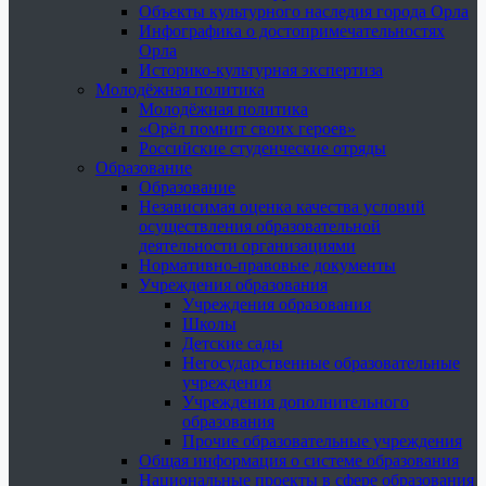
Объекты культурного наследия города Орла
Инфографика о достопримечательностях
Орла
Историко-культурная экспертиза
Молодёжная политика
Молодёжная политика
«Орёл помнит своих героев»
Российские студенческие отряды
Образование
Образование
Независимая оценка качества условий
осуществления образовательной
деятельности организациями
Нормативно-правовые документы
Учреждения образования
Учреждения образования
Школы
Детские сады
Негосударственные образовательные
учреждения
Учреждения дополнительного
образования
Прочие образовательные учреждения
Общая информация о системе образования
Национальные проекты в сфере образования