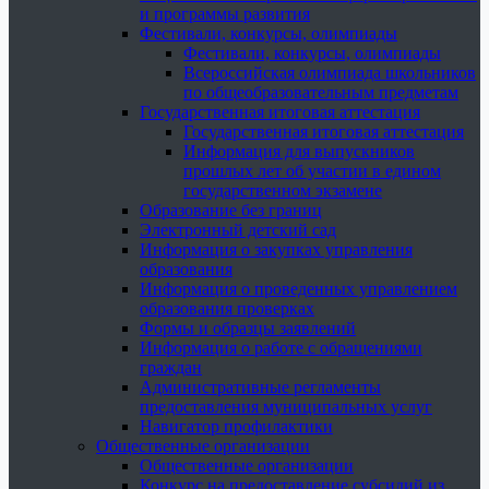
и программы развития
Фестивали, конкурсы, олимпиады
Фестивали, конкурсы, олимпиады
Всероссийская олимпиада школьников
по общеобразовательным предметам
Государственная итоговая аттестация
Государственная итоговая аттестация
Информация для выпускников
прошлых лет об участии в едином
государственном экзамене
Образование без границ
Электронный детский сад
Информация о закупках управления
образования
Информация о проведенных управлением
образования проверках
Формы и образцы заявлений
Информация о работе с обращениями
граждан
Административные регламенты
предоставления муниципальных услуг
Навигатор профилактики
Общественные организации
Общественные организации
Конкурс на предоставление субсидий из