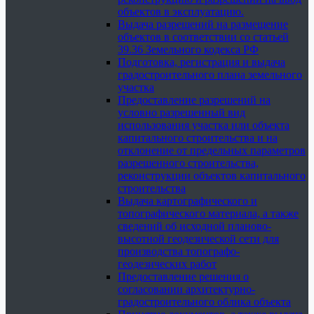
объектов в эксплуатацию.
Выдача разрешений на размещение
объектов в соответствии со статьей
39.36 Земельного кодекса РФ
Подготовка, регистрация и выдача
градостроительного плана земельного
участка
Предоставление разрешений на
условно разрешенный вид
использования участка или объекта
капитального строительства и на
отклонение от предельных параметров
разрешенного строительства,
реконструкции объектов капитального
строительства
Выдача картографического и
топографического материала, а также
сведений об исходной планово-
высотной геодезической сети для
производства топографо-
геодезических работ
Предоставление решения о
согласовании архитектурно-
градостроительного облика объекта