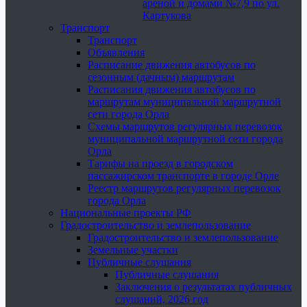
ареной и домами №7,9 по ул.
Картукова
Транспорт
Транспорт
Объявления
Расписание движения автобусов по
сезонным (дачным) маршрутам
Расписания движения автобусов по
маршрутам муниципальной маршрутной
сети города Орла
Схемы маршрутов регулярных перевозок
муниципальной маршрутной сети города
Орла
Тарифы на проезд в городском
пассажирском транспорте в городе Орле
Реестр маршрутов регулярных перевозок
города Орла
Национальные проекты РФ
Градостроительство и землепользование
Градостроительство и землепользование
Земельные участки
Публичные слушания
Публичные слушания
Заключения о результатах публичных
слушаний, 2026 год