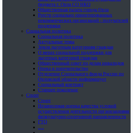
бюджета г. Орла СО НКО
Общественная палата города Орла
Реестр социально ориентированных
некоммерческих организаций - получателей
поддержки
Социальная политика
Социальная политика
Актуальные темы
Земля льготным категориям граждан
О мерах социальной поддержки для
льготных категорий граждан
Общественный совет по делам инвалидов
Опека и попечительство
Отделение Социального фонда России по
Орловской области информирует
Социальный контракт
Старшее поколение
Спорт
Спорт
Независимая оценка качества условий
осуществления деятельности организациями
физкультурно-спортивной направленности
ГТО
.....
......