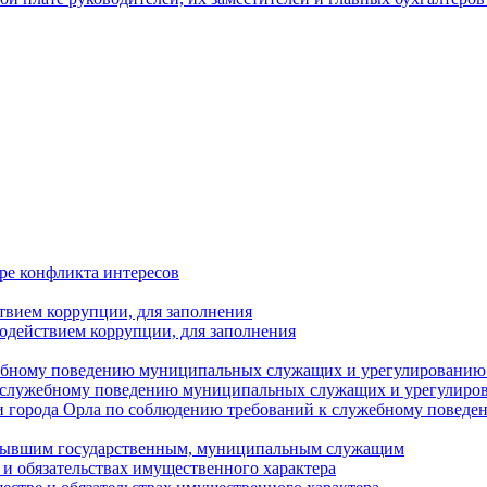
ре конфликта интересов
твием коррупции, для заполнения
одействием коррупции, для заполнения
ебному поведению муниципальных служащих и урегулированию 
 служебному поведению муниципальных служащих и урегулиро
 города Орла по соблюдению требований к служебному повед
с бывшим государственным, муниципальным служащим
е и обязательствах имущественного характера