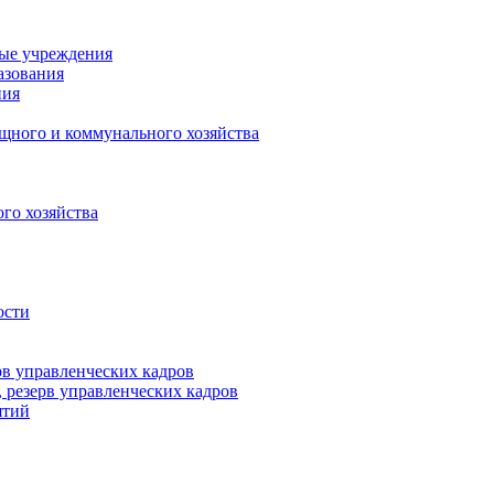
ные учреждения
азования
ния
щного и коммунального хозяйства
го хозяйства
ости
рв управленческих кадров
 резерв управленческих кадров
ятий