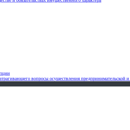
ществе и обязательствах имущественного характера
упции
 затрагивающего вопросы осуществления предпринимательской и