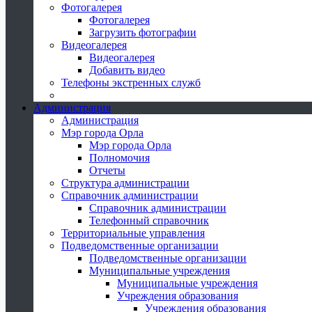
Фотогалерея
Фотогалерея
Загрузить фотографии
Видеогалерея
Видеогалерея
Добавить видео
Телефоны экстренных служб
Администрация
Администрация
Мэр города Орла
Мэр города Орла
Полномочия
Отчеты
Структура администрации
Справочник администрации
Справочник администрации
Телефонный справочник
Территориальные управления
Подведомственные организации
Подведомственные организации
Муниципальные учреждения
Муниципальные учреждения
Учреждения образования
Учреждения образования