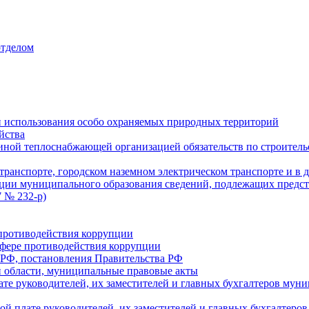
отделом
 использования особо охраняемых природных территорий
йства
ой теплоснабжающей организацией обязательств по строительс
ранспорте, городском наземном электрическом транспорте и в 
ции муниципального образования сведений, подлежащих предст
 № 232-р)
противодействия коррупции
фере противодействия коррупции
 РФ, постановления Правительства РФ
 области, муниципальные правовые акты
ате руководителей, их заместителей и главных бухгалтеров м
ой плате руководителей, их заместителей и главных бухгалте